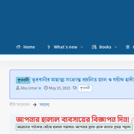
Home
What's new
Books
কুরবানীর মাহাত্ম্য সংক্রান্ত প্রচলিত জাল ও যয়ীফ হাদ
কুরবানী
T
S
T
Abu Umar
May 23, 2023
কুরবানী
h
t
a
r
a
g
e
r
s
দ্বীনি আলোচনা
অন্যান্য
a
t
d
d
s
a
t
t
a
e