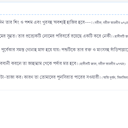
দিন তার শিং ও পশম এবং খুরসহ অবশ্যই হাজির হবে---।
(যয়ীফ, যয়ীফ তারগীব ৬৭১ন
র সুন্নত। তার প্রত্যেকটি লোমের পরিবর্তে রয়েছে একটি করে নেকী।
(হাদীসটি জ
ে পূর্বেকার সমস্ত গোনাহ মাফ হয়ে যায়। পশুটিকে তার রক্ত ও মাংসসহ দাঁড়িপাল
ুরবানী করলে তা জাহান্নাম থেকে পর্দার মত হবে।
(হাদীসটি জাল, যয়ীফ তারগীব ৬৭৭নং)
া-তাজা কর। কারণ তা তোমাদের পুলসিরাত পারের সওয়ারী।
(অতি দুর্বল, সিলসিল