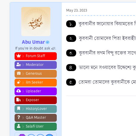
r
t
May 23, 2023
e
r
১.
কুরবানীর জানোয়ার কিয়ামতের 
২.
কুরবানী তোমাদের পিতা ইবরাহীমে
Abu Umar
If you're in doubt ask الله.
৩.
কুরবানীর প্রথম বিন্দু রক্তের সাথ
Forum Staff
Moderator
8.
ভালো মনে সওয়াবের উদ্দেশ্যে ক
Generous
৫.
তোমরা তোমাদের কুরবানীকে মোট
ilm Seeker
Uploader
Exposer
HistoryLover
Q&A Master
Salafi User