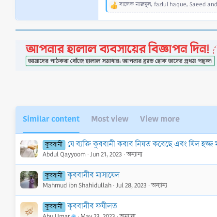
সালেক নাজমুল
,
fazlul haque
,
Saeed
and
R
e
a
c
t
i
o
n
s
:
Similar content
Most view
View more
যে ব্যক্তি কুরবানী করার নিয়ত করেছে এবং যিল হজ্জ ম
কুরবানী
Abdul Qayyoom
Jun 21, 2023
অন্যান্য
কুরবানীর মাসায়েল
কুরবানী
Mahmud ibn Shahidullah
Jul 28, 2023
অন্যান্য
কুরবানীর ফযীলত
কুরবানী
Abu Umar
May 23, 2023
অন্যান্য