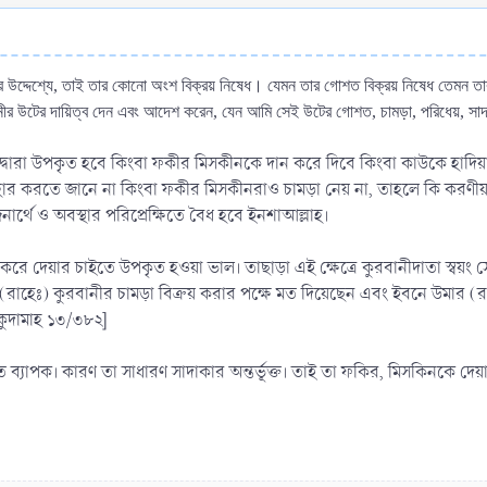
হর উদ্দেশ্যে, তাই তার কোনো অংশ বিক্রয় নিষেধ। যেমন তার গোশত বিক্রয় নিষেধ তেমন তার
বানীর উটের দায়িত্ব দেন এবং আদেশ করেন, যেন আমি সেই উটের গোশত, চামড়া, পরিধেয়, সা
া দ্বারা উপকৃত হবে কিংবা ফকীর মিসকীনকে দান করে দিবে কিংবা কাউকে হাদিয়া
যবহার করতে জানে না কিংবা ফকীর মিসকীনরাও চামড়া নেয় না, তাহলে কি করণীয়?
ার্থে ও অবস্থার পরিপ্রেক্ষিতে বৈধ হবে ইনশাআল্লাহ।
 করে দেয়ার চাইতে উপকৃত হওয়া ভাল। তাছাড়া এই ক্ষেত্রে কুরবানীদাতা স্বয়ং সে
াহেঃ) কুরবানীর চামড়া বিক্রয় করার পক্ষে মত দিয়েছেন এবং ইবনে উমার (রাযি
 কুদামাহ ১৩/৩৮২]
 খাত ব্যাপক। কারণ তা সাধারণ সাদাকার অন্তর্ভূক্ত। তাই তা ফকির, মিসকিনকে 