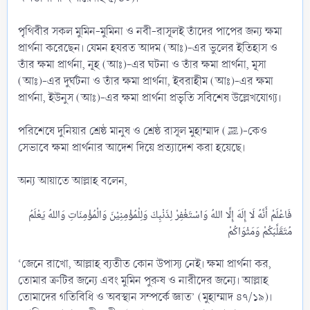
পৃথিবীর সকল মুমিন-মুমিনা ও নবী-রাসূলই তাঁদের পাপের জন্য ক্ষমা
প্রার্থনা করেছেন। যেমন হযরত আদম (আঃ)-এর ভুলের ইতিহাস ও
তাঁর ক্ষমা প্রার্থনা, নূহ (আঃ)-এর ঘটনা ও তাঁর ক্ষমা প্রার্থনা, মূসা
(আঃ)-এর দুর্ঘটনা ও তাঁর ক্ষমা প্রার্থনা, ইবরাহীম (আঃ)-এর ক্ষমা
প্রার্থনা, ইউনুস (আঃ)-এর ক্ষমা প্রার্থনা প্রভৃতি সবিশেষ উল্লেখযোগ্য।
পরিশেষে দুনিয়ার শ্রেষ্ঠ মানুষ ও শ্রেষ্ঠ রাসূল মুহাম্মাদ (ﷺ)-কেও
সেভাবে ক্ষমা প্রার্থনার আদেশ দিয়ে প্রত্যাদেশ করা হয়েছে।
অন্য আয়াতে আল্লাহ বলেন,
فَاعْلَمْ أَنَّهُ لَا إِلَهَ إِلَّا اللهُ وَاسْتَغْفِرْ لِذَنْبِكَ وَلِلْمُؤْمِنِيْنَ وَالْمُؤْمِنَاتِ وَاللهُ يَعْلَمُ
‘জেনে রাখো, আল্লাহ ব্যতীত কোন উপাস্য নেই। ক্ষমা প্রার্থনা কর,
তোমার ত্রুটির জন্যে এবং মুমিন পুরুষ ও নারীদের জন্যে। আল্লাহ
তোমাদের গতিবিধি ও অবস্থান সম্পর্কে জ্ঞাত’ (মুহাম্মাদ ৪৭/১৯)।