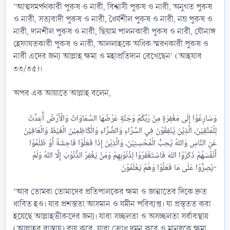
‘আত্মসমর্পণকারী পুরুষ ও নারী, বিশ্বাসী পুরুষ ও নারী, অনুগত পুরুষ
ও নারী, সত্যবাদী পুরুষ ও নারী, ধৈর্যশীল পুরুষ ও নারী, নম্র পুরুষ ও
নারী, দানশীল পুরুষ ও নারী, ছিয়াম পালনকারী পুরুষ ও নারী, যৌনাঙ্গ
হেফাযতকারী পুরুষ ও নারী, আললাহকে অধিক স্মরণকারী পুরুষ ও
নারী এদের জন্য আল্লাহ ক্ষমা ও মহাপ্রতিদান রেখেছেন’ (আহযাব
৩৩/৩৫)।
অপর এক আয়াতে আল্লাহ বলেন,
وَسَارِعُوْا إِلَى مَغْفِرَةٍ مِنْ رَبِّكُمْ وَجَنَّةٍ عَرْضُهَا السَّمَاوَاتُ وَالْأَرْضُ أُعِدَّتْ
لِلْمُتَّقِيْنَ، الَّذِيْنَ يُنْفِقُوْنَ فِي السَّرَّاءِ وَالضَّرَّاءِ وَالْكَاظِمِيْنَ الْغَيْظَ وَالْعَافِيْنَ
عَنِ النَّاسِ وَاللهُ يُحِبُّ الْمُحْسِنِيْنَ، وَالَّذِيْنَ إِذَا فَعَلُوْا فَاحِشَةً أَوْ ظَلَمُوْا
أَنْفُسَهُمْ ذَكَرُوْا اللهَ فَاسْتَغْفَرُوْا لِذُنُوْبِهِمْ وَمَنْ يَغْفِرُ الذُّنُوْبَ إِلَّا اللهُ وَلَمْ
يُصِرُّوْا عَلَى مَا فَعَلُوْا وَهُمْ يَعْلَمُوْنَ-​
‘আর তোমরা তোমাদের প্রতিপালকের ক্ষমা ও জান্নাতের দিকে দ্রুত
ধাবিত হও। যার প্রশস্ততা আসমান ও যমীন পরিব্যপ্ত। যা প্রস্ত্তত করা
হয়েছে আল্লাহভীরুদের জন্য। যারা সচ্ছলতা ও অসচ্ছলতা সর্বাবস্থায়
(আল্লাহর রাস্তায়) ব্যয় করে, যারা ক্রোধ দমন করে ও মানুষকে ক্ষমা