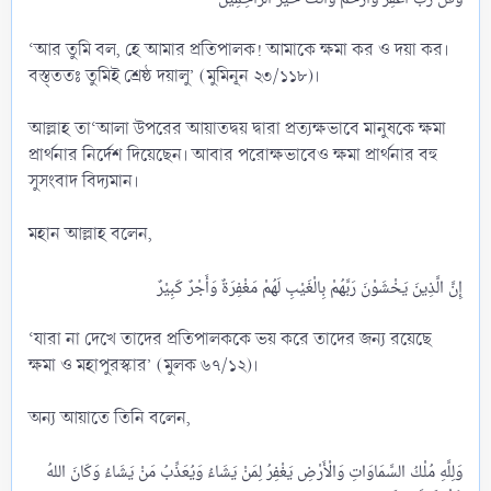
‘আর তুমি বল, হে আমার প্রতিপালক! আমাকে ক্ষমা কর ও দয়া কর।
বস্ত্ততঃ তুমিই শ্রেষ্ঠ দয়ালু’ (মুমিনূন ২৩/১১৮)।
আল্লাহ তা‘আলা উপরের আয়াতদ্বয় দ্বারা প্রত্যক্ষভাবে মানুষকে ক্ষমা
প্রার্থনার নির্দেশ দিয়েছেন। আবার পরোক্ষভাবেও ক্ষমা প্রার্থনার বহু
সুসংবাদ বিদ্যমান।
মহান আল্লাহ বলেন,
‘যারা না দেখে তাদের প্রতিপালককে ভয় করে তাদের জন্য রয়েছে
ক্ষমা ও মহাপুরস্কার’ (মুলক ৬৭/১২)।
অন্য আয়াতে তিনি বলেন,
وَلِلَّهِ مُلْكُ السَّمَاوَاتِ وَالْأَرْضِ يَغْفِرُ لِمَنْ يَشَاءُ وَيُعَذِّبُ مَنْ يَشَاءُ وَكَانَ اللهُ