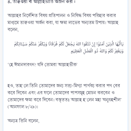
৪. তাক্বওয়া বা আল্লাহভীতি অর্জন করা :
আল্লাহর নির্দেশিত বিষয় প্রতিপালন ও নিষিদ্ধ বিষয় পরিহার করার
মাধ্যমে তাক্বওয়া অর্জন করা, যা ক্ষমা লাভের অন্যতম উপায়। আল্লাহ
বলেন,
يَاأَيُّهَا الَّذِيْنَ آمَنُوْا إِنْ تَتَّقُوا اللهَ يَجْعَلْ لَكُمْ فُرْقَانًا وَيُكَفِّرْ عَنْكُمْ سَيِّئَاتِكُمْ
‘হে ঈমানদারগণ! যদি তোমরা আল্লাহভীরু
হও, তাহ’লে তিনি তোমাদের জন্য সত্য-মিথ্যা পার্থক্য করার পথ বের
করে দিবেন এবং এর ফলে তোমাদের পাপসমূহ মোচন করবেন ও
তোমাদের ক্ষমা করে দিবেন। বস্ত্ততঃ আল্লাহ হ’লেন মহা অনুগ্রহশীল’
(আনফাল ৮/২৯)।
অন্যত্র তিনি বলেন,