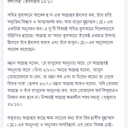
প্রশংসার্হ’ (ইবরাহীম ১৪/১)।
পবিত্র কুরআনে আদেশ হ’ল এক আল্লাহর ইবাদত কর, তাঁর প্রতি
অকৃত্রিম বিশ্বাস ও আত্মসমর্পণ কর। আর রাসূল মুহাম্মাদ (ﷺ)-এর
একনিষ্ঠ অনুসরণ কর। এ দু’টি বিষয়ই পবিত্র কুরআনে বিশেষভাবে
উল্লিখিত হয়েছে। আল্লাহ তা‘আলা কুরআনে তাঁকেই একমাত্র উপাস্য
হিসাবে তাঁর ইবাদত করার এবং তাঁর রাসূল (ﷺ)-এর অনুসরণের
আদেশ করেছেন।
মহান আল্লাহ বলেন, ‘যে রাসূলের আনুগত্য করে, সে আল্লাহরই
আনুগত্য করে’ (নিসা ৪/৮০)। অন্যত্র আল্লাহ বলেন, ‘রাসূল
তোমাদেরকে যা দেন, তা গ্রহণ কর এবং যা নিষেধ করেন তা থেকে
বিরত থাক’ (হাশর ৫৯/৭)। মহান আল্লাহ আরও বলেন, ‘যদি তোমরা
আল্লাহ ও তাঁর রাসূলের আনুগত্য কর, তবে তোমাদের কর্ম বিন্দুমাত্রও
নিষ্ফল করা হবে না। নিশ্চয়ই আল্লাহ ক্ষমাশীল পরম দয়ালু’ (হুজুরাত
৪৯/১৪)।
বস্ত্ততঃ আল্লাহর কাছে ক্ষমা লাভের জন্য তাঁর প্রিয় হাবীব মুহাম্মাদ
(ﷺ)-এর আনুগত্য ও অনুসরণ অপরিহার্য। এর কোন বিকল্প নেই।