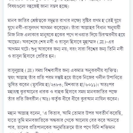
বিষয়গুলো সহজেই জানা সম্ভব হচ্ছে।
মানব জাতির শ্রেষ্ঠত্বকে সমুন্নত রাখার লক্ষ্যে সৃষ্টির প্রথম হ’তেই যুগে
যুগে নবী-রাসূলগণ আগমন করেছেন। তাঁরা আল্লাহর বিধান অনুযায়ী
নিজ নিজ এলাকার মানুষকে হকের পথে দাওয়াত দিয়ে চিরস্মরণীয় হয়ে
আছেন। অবশেষে শেষ নবী ও রাসূল হিসাবে মুহাম্মাদ (ﷺ)-এর
আগমন ঘটে। শুধু আরবের জন্য নয়; বরং সারা বিশ্বের জন্য তিনি নবী
ও রাসূল হিসাবে প্রেরিত হন।
রাসূলুল্লাহ (ﷺ) সমগ্র বিশ্ববাসীর জন্য একমাত্র অনুকরণীয় ব্যক্তিত্ব।
স্বয়ং আল্লাহ তাঁর প্রতি পরম সন্তুষ্ট হয়ে তাঁকে নিজের খলীল উপাধিতে
ভূষিত করেন (মুসলিম হা/২৩৮৩; মিশকাত হা/৬০১১)। অতঃপর
মহাগ্রন্থ কুরআনের ধারক ও বাহক হিসাবে সমগ্র মানবজাতির পক্ষে
তাঁর প্রতি জিবরীল (আঃ) কর্তৃক ধীরে ধীরে কুরআন নাযিল করেন।
মহান আল্লাহ বলেন, ‘এ কিতাব, আমি তোমার উপর অবতীর্ণ করেছি,
যাতে তুমি মানবজাতিকে অন্ধকার থেকে আলোয় বের করে আনতে
পার, তাদের প্রতিপালকের অনুমতিক্রমে তাঁর পথে যিনি শক্তিমান