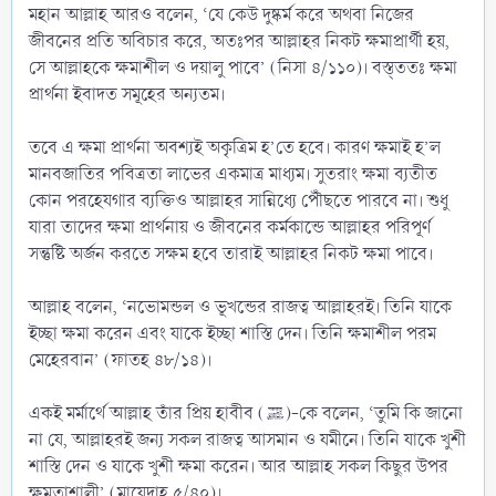
মহান আল্লাহ আরও বলেন, ‘যে কেউ দুষ্কর্ম করে অথবা নিজের
জীবনের প্রতি অবিচার করে, অতঃপর আল্লাহর নিকট ক্ষমাপ্রার্থী হয়,
সে আল্লাহকে ক্ষমাশীল ও দয়ালু পাবে’ (নিসা ৪/১১০)। বস্ত্ততঃ ক্ষমা
প্রার্থনা ইবাদত সমূহের অন্যতম।
তবে এ ক্ষমা প্রার্থনা অবশ্যই অকৃত্রিম হ’তে হবে। কারণ ক্ষমাই হ’ল
মানবজাতির পবিত্রতা লাভের একমাত্র মাধ্যম। সুতরাং ক্ষমা ব্যতীত
কোন পরহেযগার ব্যক্তিও আল্লাহর সান্নিধ্যে পৌঁছতে পারবে না। শুধু
যারা তাদের ক্ষমা প্রার্থনায় ও জীবনের কর্মকান্ডে আল্লাহর পরিপূর্ণ
সন্তুষ্টি অর্জন করতে সক্ষম হবে তারাই আল্লাহর নিকট ক্ষমা পাবে।
আল্লাহ বলেন, ‘নভোমন্ডল ও ভূখন্ডের রাজত্ব আল্লাহরই। তিনি যাকে
ইচ্ছা ক্ষমা করেন এবং যাকে ইচ্ছা শাস্তি দেন। তিনি ক্ষমাশীল পরম
মেহেরবান’ (ফাতহ ৪৮/১৪)।
একই মর্মার্থে আল্লাহ তাঁর প্রিয় হাবীব (ﷺ)-কে বলেন, ‘তুমি কি জানো
না যে, আল্লাহরই জন্য সকল রাজত্ব আসমান ও যমীনে। তিনি যাকে খুশী
শাস্তি দেন ও যাকে খুশী ক্ষমা করেন। আর আল্লাহ সকল কিছুর উপর
ক্ষমতাশালী’ (মায়েদাহ ৫/৪০)।