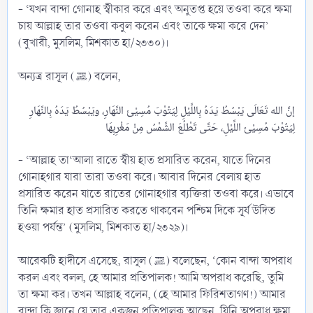
- ‘যখন বান্দা গোনাহ স্বীকার করে এবং অনুতপ্ত হয়ে তওবা করে ক্ষমা
চায় আল্লাহ তার তওবা কবুল করেন এবং তাকে ক্ষমা করে দেন’
(বুখারী, মুসলিম, মিশকাত হা/২৩৩০)।
অন্যত্র রাসূল (ﷺ) বলেন,
إنَّ الله تَعَالَى يَبْسُطُ يَدَهُ بِاللَّيْلِ لِيَتُوْبَ مُسِيْئ النَّهَارِ، ويَبْسُطُ يَدَهُ بِالنَّهَارِ
- ‘আল্লাহ তা‘আলা রাতে স্বীয় হাত প্রসারিত করেন, যাতে দিনের
গোনাহগার যারা তারা তওবা করে। আবার দিনের বেলায় হাত
প্রসারিত করেন যাতে রাতের গোনাহগার ব্যক্তিরা তওবা করে। এভাবে
তিনি ক্ষমার হাত প্রসারিত করতে থাকবেন পশ্চিম দিকে সূর্য উদিত
হওয়া পর্যন্ত’ (মুসলিম, মিশকাত হা/২৩২৯)।
আরেকটি হাদীসে এসেছে, রাসূল (ﷺ) বলেছেন, ‘কোন বান্দা অপরাধ
করল এবং বলল, হে আমার প্রতিপালক! আমি অপরাধ করেছি, তুমি
তা ক্ষমা কর। তখন আল্লাহ বলেন, (হে আমার ফিরিশতাগণ!) আমার
বান্দা কি জানে যে তার একজন প্রতিপালক আছেন, যিনি অপরাধ ক্ষমা