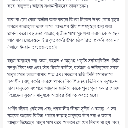
করে। বস্ত্ততঃ আল্লাহ সৎকর্মশীলদের ভালবাসেন।
যারা কখনো কোন অশ্লীল কাজ করলে কিংবা নিজের উপর কোন যুলুম
করলে আল্লাহকে স্মরণ করে। অতঃপর স্বীয় পাপসমূহের জন্য ক্ষমা
প্রার্থনা করে। বস্ত্ততঃ আল্লাহ ব্যতীত পাপসমূহ ক্ষমা করার কে আছে?
আর যারা জেনেশুনে স্বীয় কৃতকর্মের উপর হঠকারিতা প্রদর্শন করে না’
(আলে ইমরান ৩/১৩৩-১৩৫)।
মহান আল্লাহর দয়া, ক্ষমা, রহমত ও অনুগ্রহ প্রভৃতি সর্বজনবিদিত। তিনি
সম্পূর্ণ নিরপেক্ষ এবং তাঁর নিকট অতীত, বর্তমান ও ভবিষ্যতের সকল
মানুষ সমান ভালোবাসার পাত্র এবং সকলের প্রতি তিনি সমানভাবে
ক্ষমাশীল। শুধু কর্মের কারণে পার্থক্য নিরূপিত হয়। তিনি বহু সদুপদেশ
দ্বারা মানুষকে সৎ পথে আহবান জানিয়ে তাকে পুনঃ পুনঃ ক্ষমার ঘোষণা
দিয়েছেন। সুতরাং মানুষকে আল্লাহর ইবাদত করতে হবে।
পার্থিব জীবন খুবই সল্প এবং পরকালীন জীবন সুদীর্ঘ ও অনন্ত। এ সল্প
সময়ের কাজের বিভিন্ন পর্যায়ে আল্লাহ মানুষকে তাঁর দয়া ও ক্ষমার
আশ্বাস দিয়েছেন। মানুষ পাপ করে ফেললে সে যেন নিরাশ না হয়। বরং