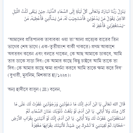
يَنْزِلُ رَبُّنَا تَبَارَكَ وَتَعَالَى كُلَّ لَيْلَةٍ إِلَى السَّمَاءِ الدُّنْيَا، حِيْنَ يَبْقَى ثُلُثُ اللَّيْلِ
الآخِرُ، يَقُوْلُ مَنْ يَدْعُوْنِيْ فَأَسْتَجِيْبَ لَهُ، مَنْ يَسْأَلُنِيْ فَأُعْطِيَهُ، مَنْ
يَسْتَغْفِرُنِيْ فَأَغْفِرَ لَهُ-​
‘আমাদের প্রতিপালক তাবারকা ওয়া তা‘আলা প্রত্যেক রাতের তিন
ভাগের শেষ ভাগে (এক-তৃতীয়াংশ বাকী থাকতে) প্রথম আকাশে
অবতরণ করেন এবং বলতে থাকেন, কে আছ আমাকে ডাকবে, আমি
তার ডাকে সাড়া দিব। কে আমার কাছে কিছু চাইবে আমি তাকে তা
দিব। কে আমার কাছে ক্ষমা প্রার্থনা করবে আমি তাকে ক্ষমা করে দিব’
(বুখারী, মুসলিম, মিশকাত হা/১২২৩)।
অন্য হাদীসে রাসূল (ﷺ) বলেন,
قَالَ الله تَعَالَى يَا ابْنَ آدَمَ، إنَّكَ مَا دَعَوْتَنِيْ وَرَجَوْتَنِيْ غَفَرْتُ لَكَ عَلَى مَا
كَانَ مِنْكَ وَلاَ أُبَالِي. يَا ابْنَ آدَمَ، لَوْ بَلَغَتْ ذُنُوْبُكَ عَنَانَ السَّمَاءِ، ثُمَّ
اسْتَغْفَرْتَنِيْ غَفَرْتُ لَكَ وَلاَ أُبَالِيْ. يَا ابْنَ آدَمَ، إِنَّكَ لَوْ أتَيْتَنِيْ بِقُرَابِ الأَرْضِ
خَطَايَا، ثُمَّ لَقِيْتَنِيْ لاَ تُشْرِكْ بِيْ شَيْئاً، لأَتَيْتُكَ بقُرَابِهَا مَغْفِرَةً-​