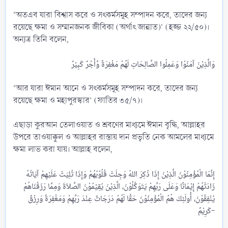
‘অতএব যারা বিশ্বাস করে ও সৎকর্মসমূহ সম্পাদন করে, তাদের জন্য
রয়েছে ক্ষমা ও সম্মানজনক জীবিকা (অর্থাৎ জান্নাত)’ (হজ্জ ২২/৫০)।
অন্যত্র তিনি বলেন,
‘আর যারা ঈমান আনে ও সৎকর্মসমূহ সম্পাদন করে, তাদের জন্য
রয়েছে ক্ষমা ও মহাপুরস্কার’ (ফাতির ৩৫/৭)।
এছাড়া কুরআন তেলাওয়াত ও শ্রবণের মাধ্যমে ঈমান বৃদ্ধি, আল্লাহর
উপরে তাওয়াক্কুল ও আল্লাহর রাস্তায় দান প্রভৃতি নেক আমলের মাধ্যমে
ক্ষমা লাভ করা যায়। আল্লাহ বলেন,
إِنَّمَا الْمُؤْمِنُوْنَ الَّذِيْنَ إِذَا ذُكِرَ اللهُ وَجِلَتْ قُلُوْبُهُمْ وَإِذَا تُلِيَتْ عَلَيْهِمْ آيَاتُهُ
زَادَتْهُمْ إِيْمَانًا وَعَلَى رَبِّهِمْ يَتَوَكَّلُوْنَ، الَّذِيْنَ يُقِيْمُوْنَ الصَّلاَةَ وَمِمَّا رَزَقْنَاهُمْ
يُنْفِقُوْنَ، أُولَئِكَ هُمُ الْمُؤْمِنُوْنَ حَقًّا لَهُمْ دَرَجَاتٌ عِنْدَ رَبِّهِمْ وَمَغْفِرَةٌ وَرِزْقٌ
كَرِيْمٌ-​