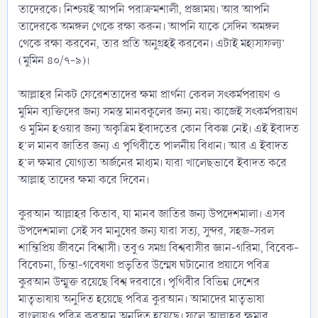
তাদেরকে। নিশ্চয়ই আপনি পরাক্রমশালী, প্রজ্ঞাময়। আর আপনি
তাদেরকে অমঙ্গল থেকে রক্ষা করুন। আপনি যাকে সেদিন অমঙ্গল
থেকে রক্ষা করবেন, তার প্রতি অনুগ্রহই করবেন। এটাই মহাসাফল্য’
(মুমিন ৪০/৭-৯)।
আল্লাহর নিকট ফেরেশতাদের ক্ষমা প্রার্থনা কেবল সৎকর্মপরায়ণ ও
মুমিন ব্যক্তিদের জন্য সমস্ত মানবকূলের জন্য নয়। কাজেই সৎকর্মপরায়ণ
ও মুমিন হওয়ার জন্য অকৃত্রিম ইবাদতের কোন বিকল্প নেই। এই ইবাদত
হ’ল মানব জাতির জন্য এ পৃথিবীতে পালনীয় বিধান। আর এ ইবাদত
হ’ল ক্ষমার যোগ্যতা অর্জনের মাধ্যম। যারা খালেছভাবে ইবাদত করে
আল্লাহ তাদের ক্ষমা করে দিবেন।
কুরআন আল্লাহর কিতাব, যা মানব জাতির জন্য উপদেশমালা। এসব
উপদেশমালা সেই সব মানুষের জন্য যারা সত্য, সুন্দর, সহজ-সরল
শান্তিপ্রিয় জীবনে বিশ্বাসী। তবুও সমগ্র বিশ্ববাসীর জ্ঞান-গরিমা, বিবেক-
বিবেচনা, চিন্তা-গবেষণা প্রভৃতির উন্মেষ ঘটানোর প্রয়াসে পবিত্র
কুরআন উন্মুক্ত রয়েছে বিশ্ব দরবারে। পৃথিবীর বিভিন্ন দেশের
মাতৃভাষায় অনুদিত হয়েছে পবিত্র কুরআন। আমাদের মাতৃভাষা
বাংলায়ও পবিত্র কুরআন অনুদিত হয়েছে। ফলে আল্লাহর ক্ষমার