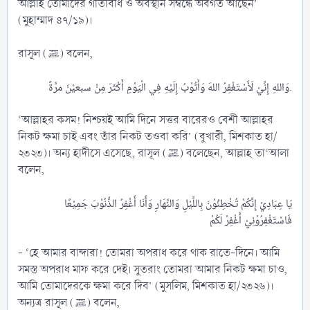
আল্লাহ তোমাদের গতিবিধি ও অবস্থান সম্বন্ধে অবগত আছেন’
(মুহাম্মাদ ৪৭/১৯)।
রাসূল (ﷺ) বলেন,
وَاللهِ إِنِّيْ لَأَسْتَغْفِرُ اللهَ وَأَتُوْبُ إِلَيْهِ فِي الْيَوْمِ أَكْثَرَ مِنْ سبعيْنَ مرَّةً.​
‘আল্লাহর কসম! নিশ্চয়ই আমি দিনে সত্তর বারেরও বেশী আল্লাহর
নিকট ক্ষমা চাই এবং তাঁর নিকট তওবা করি’ (বুখারী, মিশকাত হা/
২৩২৩)। অন্য হাদীসে এসেছে, রাসূল (ﷺ) বলেছেন, আল্লাহ তা‘আলা
বলেন,
يَا عِبَادِيْ إِنَّكُمْ تُخْطِئُوْنَ بِاللَّيْلِ وَالنَّهَارِ وَأَنَا أَغْفِرُ الذُّنُوْبَ جَمِيْعًا
- ‘হে আমার বান্দারা! তোমরা অপরাধ করে থাক রাতে-দিনে। আমি
সমস্ত অপরাধ মাফ করে দেই। সুতরাং তোমরা আমার নিকট ক্ষমা চাও,
আমি তোমাদেরকে ক্ষমা করে দিব’ (মুসলিম, মিশকাত হা/২৩২৬)।
অন্যত্র রাসূল (ﷺ) বলেন,