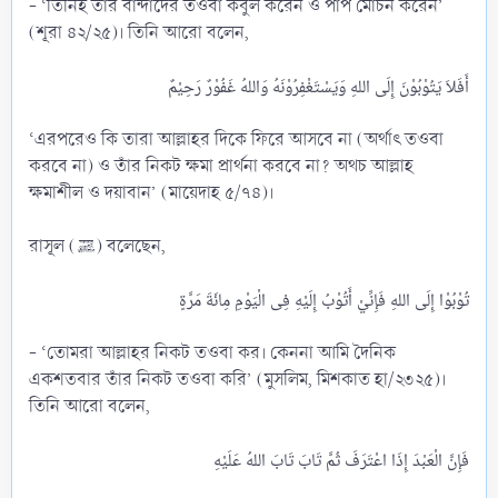
- ‘তিনিই তাঁর বান্দাদের তওবা কবুল করেন ও পাপ মোচন করেন’
(শূরা ৪২/২৫)। তিনি আরো বলেন,
‘এরপরেও কি তারা আল্লাহর দিকে ফিরে আসবে না (অর্থাৎ তওবা
করবে না) ও তাঁর নিকট ক্ষমা প্রার্থনা করবে না? অথচ আল্লাহ
ক্ষমাশীল ও দয়াবান’ (মায়েদাহ ৫/৭৪)।
রাসূল (ﷺ) বলেছেন,
- ‘তোমরা আল্লাহর নিকট তওবা কর। কেননা আমি দৈনিক
একশতবার তাঁর নিকট তওবা করি’ (মুসলিম, মিশকাত হা/২৩২৫)।
তিনি আরো বলেন,