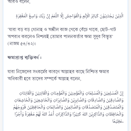
আরও বলেন,
‘যারা বড় বড় গোনাহ ও অশ্লীল কাজ থেকে বেঁচে থাকে, ছোট-খাট
অপরাধ করলেও নিশ্চয়ই তোমার পালনকর্তার ক্ষমা সুদূর বিস্তৃত’
(নাজম ৫৩/৩২)।
ক্ষমাপ্রাপ্ত ব্যক্তিবর্গ :
যারা নিজেদের সৎকর্মের কারণে আল্লাহর কাছে নিশ্চিত ক্ষমার
অধিকারী হবে তাদের সম্পর্কে আল্লাহ বলেন,
إِنَّ الْمُسْلِمِيْنَ وَالْمُسْلِمَاتِ وَالْمُؤْمِنِيْنَ وَالْمُؤْمِنَاتِ وَالْقَانِتِيْنَ وَالْقَانِتَاتِ
وَالصَّادِقِيْنَ وَالصَّادِقَاتِ وَالصَّابِرِيْنَ وَالصَّابِرَاتِ وَالْخَاشِعِيْنَ وَالْخَاشِعَاتِ
وَالْمُتَصَدِّقِيْنَ وَالْمُتَصَدِّقَاتِ وَالصَّائِمِيْنَ وَالصَّائِمَاتِ وَالْحَافِظِيْنَ فُرُوجَهُمْ
وَالْحَافِظَاتِ وَالذَّاكِرِيْنَ اللهَ كَثِيْرًا وَالذَّاكِرَاتِ أَعَدَّ اللهُ لَهُمْ مَغْفِرَةً وَأَجْرًا
عَظِيْمًا،​