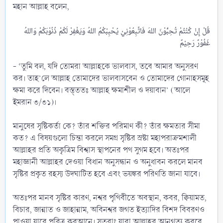
মহান আল্লাহ বলেন,
قُلْ إِنْ كُنْتُمْ تُحِبُّوْنَ اللهَ فَاتَّبِعُوْنِيْ يُحْبِبْكُمُ اللهُ وَيَغْفِرْ لَكُمْ ذُنُوْبَكُمْ وَاللهُ
- ‘তুমি বল, যদি তোমরা আল্লাহকে ভালবাস, তবে আমার অনুসরণ
কর। তাহ’লে আল্লাহ তোমাদের ভালবাসবেন ও তোমাদের গোনাহসমূহ
ক্ষমা করে দিবেন। বস্ত্ততঃ আল্লাহ ক্ষমাশীল ও দয়াবান’ (আলে
ইমরান ৩/৩১)।
মানুষের সৃষ্টিকর্তা কে? তাঁর শক্তির পরিমাণ কী? তাঁর ক্ষমতার সীমা
কত? এ বিষয়গুলো চিন্তা করলে সমগ্র সৃষ্টির স্রষ্টা মহাপরাক্রমশালী
আল্লাহর প্রতি অকৃত্রিম বিশ্বাস স্থাপনের পথ সুগম হবে। অতঃপর
মহাজ্ঞানী আল্লাহর দেওয়া বিধান অনুসন্ধান ও অনুধাবন করলে মানব
সৃষ্টির প্রকৃত রহস্য উদঘাটিত হবে এবং ভয়ঙ্কর পরিণতি জানা যাবে।
অতঃপর মানব সৃষ্টির কারণ, নশ্বর পৃথিবীতে অবস্থান, কবর, ক্বিয়ামত,
বিচার, জান্নাত ও জাহান্নাম, অবিনশ্বর জগত ইত্যাদির বিশদ বিবরণও
পাওয়া যাবে পবিত্র কুরআনে। সুতরাং যারা আল্লাহর আনুগত্য করবে,