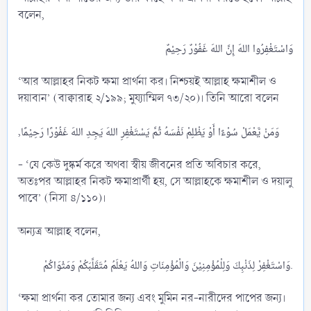
বলেন,
‘আর আল্লাহর নিকট ক্ষমা প্রার্থনা কর। নিশ্চয়ই আল্লাহ ক্ষমাশীল ও
দয়াবান’ (বাক্বারাহ ২/১৯৯; মুয্যাম্মিল ৭৩/২০)। তিনি আরো বলেন
,وَمَنْ يَّعْمَلْ سُوْءًا أَوْ يَظْلِمْ نَفْسَهُ ثُمَّ يَسْتَغْفِرِ اللهَ يَجِدِ اللهَ غَفُوْرًا رَحِيْمًا
- ‘যে কেউ দুষ্কর্ম করে অথবা স্বীয় জীবনের প্রতি অবিচার করে,
অতঃপর আল্লাহর নিকট ক্ষমাপ্রার্থী হয়, সে আল্লাহকে ক্ষমাশীল ও দয়ালু
পাবে’ (নিসা ৪/১১০)।
অন্যত্র আল্লাহ বলেন,
وَاسْتَغْفِرْ لِذَنْبِكَ وَلِلْمُؤْمِنِيْنَ وَالْمُؤْمِنَاتِ وَاللهُ يَعْلَمُ مُتَقَلَّبَكُمْ وَمَثْوَاكُمْ.​
‘ক্ষমা প্রার্থনা কর তোমার জন্য এবং মুমিন নর-নারীদের পাপের জন্য।