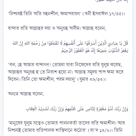
‘নিশ্চয়ই তিনি অতি সহনশীল, ক্ষমাপরায়ণ’ (বনী ইসরাঈল ১৭/৪৪)।
বান্দার প্রতি আল্লাহর দয়া ও অনুগ্রহ অসীম। আল্লাহ বলেন,
قُلْ يَا عِبَادِيَ الَّذِيْنَ أَسْرَفُوْا عَلَى أَنْفُسِهِمْ لَا تَقْنَطُوْا مِنْ رَحْمَةِ اللهِ إِنَّ اللهَ
‘বল, হে আমার বান্দাগণ! তোমরা যারা নিজেদের প্রতি যুলুম করেছ,
আল্লাহর অনুগ্রহ হ’তে নিরাশ হয়ো না। আল্লাহ সমুদয় পাপ ক্ষমা করে
দিবেন। তিনি তো ক্ষমাশীল, পরম দয়ালু’ (যুমার ৩৯/৫৩)।
অন্যত্র আল্লাহ বলেন,
‘মানুষের যুলুম সত্ত্বেও তোমার পালনকর্তা তাদের প্রতি ক্ষমাশীল। আর
নিশ্চয়ই তোমার প্রতিপালক শাস্তিদানে কঠোর’ (রা‘দ ১৩/৬)। তিনি