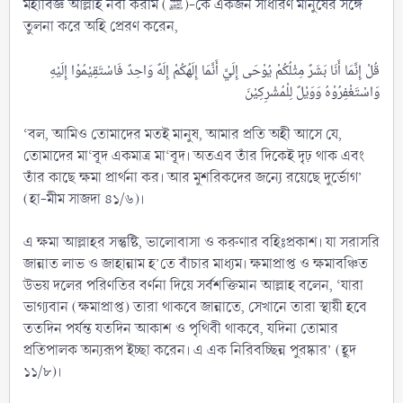
মহাবিজ্ঞ আল্লাহ নবী করীম (ﷺ)-কে একজন সাধারণ মানুষের সঙ্গে
তুলনা করে অহি প্রেরণ করেন,
قُلْ إِنَّمَا أَنَا بَشَرٌ مِثْلُكُمْ يُوْحَى إِلَيَّ أَنَّمَا إِلَهُكُمْ إِلَهٌ وَاحِدٌ فَاسْتَقِيْمُوْا إِلَيْهِ
‘বল, আমিও তোমাদের মতই মানুষ, আমার প্রতি অহী আসে যে,
তোমাদের মা‘বূদ একমাত্র মা‘বূদ। অতএব তাঁর দিকেই দৃঢ় থাক এবং
তাঁর কাছে ক্ষমা প্রার্থনা কর। আর মুশরিকদের জন্যে রয়েছে দুর্ভোগ’
(হা-মীম সাজদা ৪১/৬)।
এ ক্ষমা আল্লাহর সন্তুষ্টি, ভালোবাসা ও করুণার বহিঃপ্রকাশ। যা সরাসরি
জান্নাত লাভ ও জাহান্নাম হ’তে বাঁচার মাধ্যম। ক্ষমাপ্রাপ্ত ও ক্ষমাবঞ্চিত
উভয় দলের পরিণতির বর্ণনা দিয়ে সর্বশক্তিমান আল্লাহ বলেন, ‘যারা
ভাগ্যবান (ক্ষমাপ্রাপ্ত) তারা থাকবে জান্নাতে, সেখানে তারা স্থায়ী হবে
ততদিন পর্যন্ত যতদিন আকাশ ও পৃথিবী থাকবে, যদিনা তোমার
প্রতিপালক অন্যরূপ ইচ্ছা করেন। এ এক নিরিবচ্ছিন্ন পুরষ্কার’ (হূদ
১১/৮)।