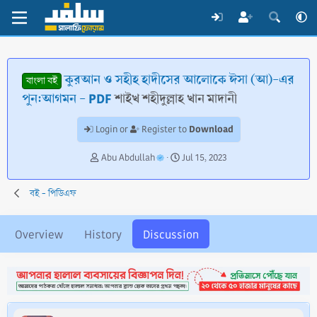
কুরআন ও সহীহ হাদীসের আলোকে ঈসা (আ)-এর
বাংলা বই
পুন:আগমন - PDF
শাইখ শহীদুল্লাহ খান মাদানী
Download
Login or
Register to
T
S
Abu Abdullah
Jul 15, 2023
h
t
r
a
বই - পিডিএফ
e
r
a
t
d
d
Overview
History
Discussion
s
a
t
t
a
e
r
t
e