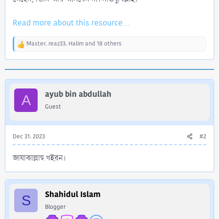
Read more about this resource...
Master
,
reaz33
,
Halim
and 18 others
R
e
a
c
t
i
ayub bin abdullah
A
o
Guest
n
s
:
Dec 31, 2023
#2
জাযাকাল্লাহু খইরন।
Shahidul Islam
S
Blogger