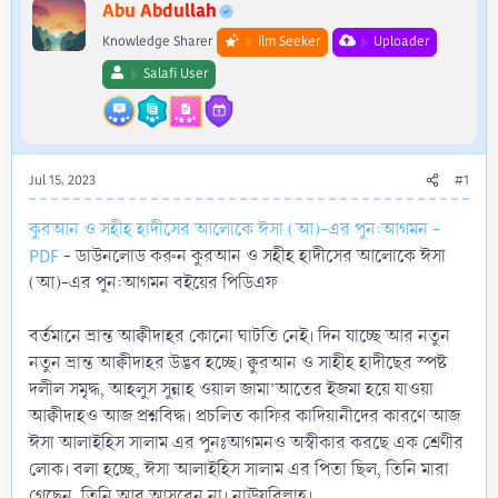
r
Abu Abdullah
Knowledge Sharer
ilm Seeker
Uploader
Salafi User
Jul 15, 2023
#1
কুরআন ও সহীহ হাদীসের আলোকে ঈসা (আ)-এর পুন:আগমন -
PDF
- ডাউনলোড করুন কুরআন ও সহীহ হাদীসের আলোকে ঈসা
(আ)-এর পুন:আগমন বইয়ের পিডিএফ
বর্তমানে ভ্রান্ত আক্বীদাহর কোনো ঘাটতি নেই। দিন যাচ্ছে আর নতুন
নতুন ভ্রান্ত আক্বীদাহর উদ্ভব হচ্ছে। ক্বুরআন ও সাহীহ হাদীছের স্পষ্ট
দলীল সমৃদ্ধ, আহলুস সুন্নাহ ওয়াল জামা’আতের ইজমা হয়ে যাওয়া
আক্বীদাহও আজ প্রশ্নবিদ্ধ। প্রচলিত কাফির কাদিয়ানীদের কারণে আজ
ঈসা আলাইহিস সালাম এর পুনঃআগমনও অস্বীকার করছে এক শ্রেণীর
লোক। বলা হচ্ছে, ঈসা আলাইহিস সালাম এর পিতা ছিল, তিনি মারা
গেছেন, তিনি আর আসবেন না। নাঊযুবিল্লাহ।