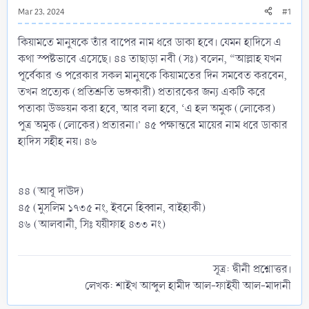
Mar 23, 2024
#1
কিয়ামতে মানুষকে তাঁর বাপের নাম ধরে ডাকা হবে। যেমন হাদিসে এ
কথা স্পষ্টভাবে এসেছে। ৪৪ তাছাড়া নবী (সঃ) বলেন, “আল্লাহ যখন
পূর্বেকার ও পরেকার সকল মানুষকে কিয়ামতের দিন সমবেত করবেন,
তখন প্রত্যেক (প্রতিশ্রুতি ভঙ্গকারী) প্রতারকের জন্য একটি করে
পতাকা উড্ডয়ন করা হবে, আর বলা হবে, ‘এ হল অমুক (লোকের)
পুত্র অমুক (লোকের) প্রতারনা।’ ৪৫ পক্ষান্তরে মায়ের নাম ধরে ডাকার
হাদিস সহীহ নয়। ৪৬
৪৪ (আবূ দাঊদ)
৪৫ (মুসলিম ১৭৩৫ নং, ইবনে হিব্বান, বাইহাকী)
৪৬ (আলবানী, সিঃ যয়ীফাহ ৪৩৩ নং)
সূত্র: দ্বীনী প্রশ্নোত্তর।
লেখক: শাইখ আব্দুল হামীদ আল-ফাইযী আল-মাদানী​