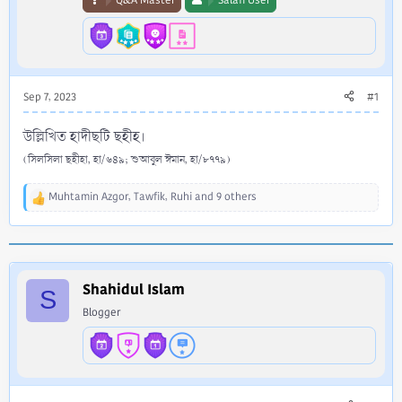
Q&A Master
Salafi User
Sep 7, 2023
#1
উল্লিখিত হাদীছটি ছহীহ।
(সিলসিলা ছহীহা, হা/৬৪৯; শুআবুল ঈমান, হা/৮৭৭৯)
Muhtamin Azgor
,
Tawfik
,
Ruhi
and 9 others
R
e
a
c
t
i
Shahidul Islam
S
o
Blogger
n
s
: