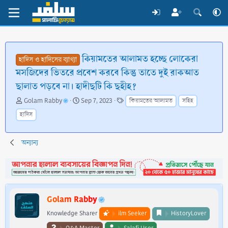
কিয়ামতের আলামত হচ্ছে লোকেরা
হাদিস ও হাদিসের ব্যাখ্যা
মসজিদের ভিতরে প্রবেশ করবে কিন্তু তাতে দুই রাকআত
ছালাত পড়বে না। হাদীছটি কি ছহীহ?
T
S
T
Golam Rabby
Sep 7, 2023
কিয়ামতের আলামত
সহিহ
h
t
a
হাদিস
r
a
g
e
r
s
a
t
অন্যান্য
d
d
s
a
t
t
a
e
r
t
Golam Rabby
e
Knowledge Sharer
ilm Seeker
HistoryLover
r