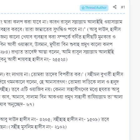
#1
Thread Author
দ্বারা কলপ করা যাবে না। কারণ রাসূল সল্লাল্লাহু আলাইহি ওয়াসাল্লাম
হার করবে। তারা জান্নাতের সুগন্ধিও পাবে না।" (আবূ দাঊদ, হাদীস
 জন্য কালো খেযাব ব্যবহার করা সম্পর্কে বর্ণিত হাদীছটি মুনকার ও
ন আবী ওয়াক্কাস, উসমান, মুগীরা বিন শুবাহ প্রমুখ কালো কলপ
৪) প্রখ্যাত তাবেঈ আত্বা বলেন, আমি রাসূল সল্লাল্লাহু আলাইহি
ফ ইবনু আবী শায়বাহ হাদীস নং- ২৫৫২৪)
-চুলে) রং লাগায় না। তোমরা তাদের বিপরীত কর।' (সহীহুল বুখারী হাদীস
াশ দিয়ে গমনকালে বলেন, হে আনসারগণ! তোমরা দাড়িকে লাল ও হলুদ
হীহ) তবে এটি ওয়াজিব নয়। কেননা সাহাবীগণের মধ্যে হযরত আবু
কাব, আনাস, সালামা বিন আকওয়া প্রমুখ সাহাবী রাযিয়াল্লাহু তা'আলা
াব অনুচ্ছেদ- ৬৭)
৭৫৩; আবূ দাঊদ হাদীস নং- ৪২০৫; সহীহাহ হাদীস নং- ১৫০৯) তবে
েছেন। (সহীহ মুসলিম হাদীস নং- ২১০২)