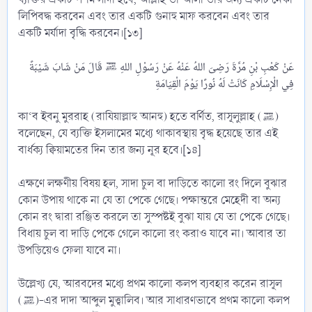
লিপিবদ্ধ করবেন এবং তার একটি গুনাহু মাফ করবেন এবং তার
একটি মর্যাদা বৃদ্ধি করবেন।[১৩]
عَنْ كَعْبِ بْنِ مُرَّةَ رَضِىَ اللهُ عَنْهُ عَنْ رَسُوْلِ اللهِ ﷺ قَالَ مَنْ شَابَ شَيْبَةً
কা‘ব ইবনু মুররাহ (রাযিয়াল্লাহু আনহু) হতে বর্ণিত, রাসূলুল্লাহ (ﷺ)
বলেছেন, যে ব্যক্তি ইসলামের মধ্যে থাকাবস্থায় বৃদ্ধ হয়েছে তার এই
বার্ধক্য ক্বিয়ামতের দিন তার জন্য নূর হবে।[১৪]
এক্ষণে লক্ষণীয় বিষয় হল, সাদা চুল বা দাড়িতে কালো রং দিলে বুঝার
কোন উপায় থাকে না যে তা পেকে গেছে। পক্ষান্তরে মেহেদী বা অন্য
কোন রং দ্বারা রঞ্জিত করলে তা সুস্পষ্টই বুঝা যায় যে তা পেকে গেছে।
বিধায় চুল বা দাড়ি পেকে গেলে কালো রং করাও যাবে না। আবার তা
উপড়িয়েও ফেলা যাবে না।
উল্লেখ্য যে, আরবদের মধ্যে প্রথম কালো কলপ ব্যবহার করেন রাসূল
(ﷺ)-এর দাদা আব্দুল মুত্ত্বালিব। আর সাধারণভাবে প্রথম কালো কলপ