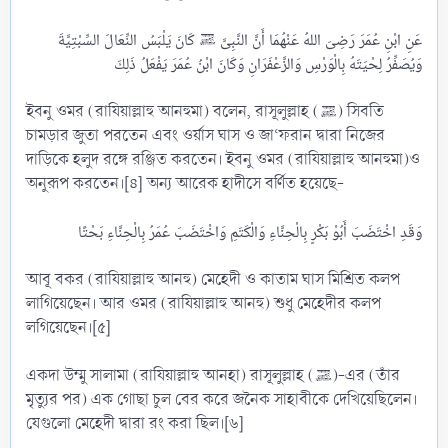
عَنِ ابْنِ عُمَرَ رَضِىَ اللهُ عَنْهُمَا أَنَّ النَّبِىَّ ﷺ كَانَ يَلْبَسُ النِّعَالَ السِّبْتِيَّةَ
ইবনু ওমর (রাযিয়াল্লাহু আনহুমা) বলেন, রাসূলুল্লাহ (ﷺ) সিবতি
চামড়ার জুতা পরতেন এবং ওর্য়াস ঘাস ও জা‘ফরান দ্বারা নিজের
দাড়িকে হলুদ রঙ্গে রঞ্জিত করতেন। ইবনু ওমর (রাযিয়াল্লাহু আনহুমা)ও
অনুরূপ করতেন।[৪] অন্য আরেক হাদীসে বর্ণিত হয়েছে-
আবূ বকর (রাযিয়াল্লাহু আনহু) মেহেদী ও কাতাম ঘাস মিশ্রিত কলপ
লাগিয়েছেন। আর ওমর (রাযিয়াল্লাহু আনহু) শুধু মেহেদীর কলপ
লগিয়েছেন।[৫]
একদা উম্মু সালামা (রাযিয়াল্লাহু আনহা) রাসূলুল্লাহ (ﷺ)-এর (তাঁর
মৃত্যুর পর) এক গোছা চুল বের করে জনৈক সাহাবীকে দেখিয়েছিলেন।
যেগুলো মেহেদী দ্বারা রং করা ছিল।[৬]