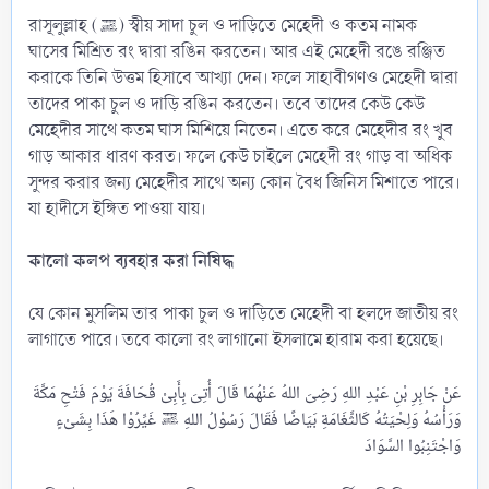
রাসূলুল্লাহ (ﷺ) স্বীয় সাদা চুল ও দাড়িতে মেহেদী ও কতম নামক
ঘাসের মিশ্রিত রং দ্বারা রঙিন করতেন। আর এই মেহেদী রঙে রঞ্জিত
করাকে তিনি উত্তম হিসাবে আখ্যা দেন। ফলে সাহাবীগণও মেহেদী দ্বারা
তাদের পাকা চুল ও দাড়ি রঙিন করতেন। তবে তাদের কেউ কেউ
মেহেদীর সাথে কতম ঘাস মিশিয়ে নিতেন। এতে করে মেহেদীর রং খুব
গাড় আকার ধারণ করত। ফলে কেউ চাইলে মেহেদী রং গাড় বা অধিক
সুন্দর করার জন্য মেহেদীর সাথে অন্য কোন বৈধ জিনিস মিশাতে পারে।
যা হাদীসে ইঙ্গিত পাওয়া যায়।
কালো কলপ ব্যবহার করা নিষিদ্ধ
যে কোন মুসলিম তার পাকা চুল ও দাড়িতে মেহেদী বা হলদে জাতীয় রং
লাগাতে পারে। তবে কালো রং লাগানো ইসলামে হারাম করা হয়েছে।
عَنْ جَابِرِ بْنِ عَبْدِ اللهِ رَضِىَ اللهُ عَنْهُمَا قَالَ أُتِىَ بِأَبِىْ قُحَافَةَ يَوْمَ فَتْحِ مَكَّةَ
وَرَأْسُهُ وَلِحْيَتُهُ كَالثَّغَامَةِ بَيَاضًا فَقَالَ رَسُوْلُ اللهِ ﷺ غَيِّرُوْا هَذَا بِشَىْءٍ