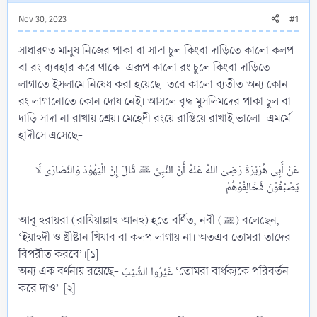
Nov 30, 2023
#1
সাধারণত মানুষ নিজের পাকা বা সাদা চুল কিংবা দাড়িতে কালো কলপ
বা রং ব্যবহার করে থাকে। এরূপ কালো রং চুলে কিংবা দাড়িতে
লাগাতে ইসলামে নিষেধ করা হয়েছে। তবে কালো ব্যতীত অন্য কোন
রং লাগানোতে কোন দোষ নেই। আসলে বৃদ্ধ মুসলিমদের পাকা চুল বা
দাড়ি সাদা না রাখায় শ্রেয়। মেহেদী রংয়ে রাঙিয়ে রাখাই ভালো। এমর্মে
হাদীসে এসেছে-
عَنْ أَبِى هُرَيْرَةَ رَضِىَ اللهُ عَنْهُ أَنَّ النَّبِىَّ ﷺ قَالَ إِنَّ الْيَهُوْدَ وَالنَّصَارَى لَا
আবূ হুরায়রা (রাযিয়াল্লাহু আনহু) হতে বর্ণিত, নবী (ﷺ) বলেছেন,
‘ইয়াহুদী ও খ্রীষ্টান খিযাব বা কলপ লাগায় না। অতএব তোমরা তাদের
বিপরীত করবে’।[১]
অন্য এক বর্ণনায় রয়েছে- غَيِّرُوا الشَّيْبَ ‘তোমরা বার্ধক্যকে পরিবর্তন
করে দাও’।[২]