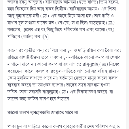
জাবির ইবনু আব্দুল্লাহ (রাযিয়াল্লাহু আনহুমা) হতে বর্ণিত। তিনি বলেন,
মক্কা বিজয়ের দিন আবূ বকর ছিদ্দীক (রাযিয়াল্লাহু আনহু)-এর পিতা
আবূ কুহাফাকে নবী (ﷺ)-এর কাছে নিয়ে আসা হল। তার দাড়ি ও
মাথার চুল সাগামা ঘাসের মত (ধবধবে) সাধা ছিল। রাসূলুল্লাহ (ﷺ)
বললেন, ‘চুলের এই রং কিছু দিয়ে পরিবর্তন কর এবং কালো (রং)
পরিহার (বর্জন) কর’।[৭]
কালো রং ব্যতীত অন্য রং দিয়ে সাদা চুল ও দাড়ি রঙিন করা বৈধ। বরং
রঙিয়ে রাখাই উত্তম। তবে সাবধান চুল-দাড়িতে কালো কলপ বা খেযাব
লাগানো যাবে না। কালো কলপ বা রং লাগাতে রাসূলুল্লাহ (ﷺ) নিষেধ
করেছেন। কালো কলপ বা রং চুল-দাড়িতে লাগানো সরাসরি হারাম। যা
কোন মুসলিম লাগাতে পারে না। বর্তমানে যেভাবে মানুষ কালো কলপ
ব্যবহার করছে তা ভয়ংকর ব্যাপার। তাদের সত্বর সাবধান হওয়া
উচিত। তারা সরাসরি রাসূলুল্লাহ (ﷺ)-এর বিরুদ্ধাচরণ করছে। যা
তাদের জন্য ক্ষতির কারণ হয়ে দাঁড়াবে।
কালো কলপ ব্যবহারকারী জান্নাতে যাবে না
পাকা চুল বা দাড়িতে কালো কলপ ব্যবহারকারীর শেষ পরিণাম অত্যন্ত