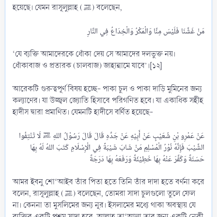
হয়েছে। যেমন রাসূলুল্লাহ (ﷺ) বলেছেন,
‘যে ব্যক্তি আমাদেরকে ধোঁকা দেয় সে আমাদের দলভুক্ত নয়।
ধোঁকাবাজ ও প্রতারক (চালবাজ) জাহান্নামে যাবে’।[১২]
আরেকটি গুরুত্বপূর্ণ বিষয় হচ্ছে- পাকা চুল ও পাকা দাড়ি মুমিনের জন্য
কল্যাণের। যা উজ্জ্বল জ্যোতি হিসাবে পরিগণিত হবে। যা একাধিক সহীহ
হাদীস দ্বারা প্রমাণিত। যেমনটি হাদীসে বর্ণিত হয়েছে-
عَنْ عَمْرِو بْنِ شُعَيْبٍ عَنْ أَبِيْهِ عَنْ جَدِّهِ قَالَ قَالَ رَسُوْلُ اللهِ ﷺ لَا تَنْتِفُوا
الشَّيْبَ فَإِنَّهُ نُوْرُ الْمُسْلِمِ مَنْ شَابَ شَيْبَةً فِي الْإِسْلَامِ كَتَبَ اللهُ لَهُ بِهَا
আমর ইবনু শো‘আইব তাঁর পিতা হতে তিনি তাঁর দাদা হতে বর্ণনা করে
বলেন, রাসূলুল্লাহ (ﷺ) বলেছেন, তোমরা সাদা চুলগুলো তুলে ফেল
না। কেননা তা মুসলিমের জন্য নূর। ইসলামের মধ্যে থাকা অবস্থায় যে
ব্যক্তির একটি পশম সাদা হবে, আল্লাহ তা‘আলা তার জন্য একটি নেকী