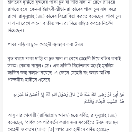
হাদীসের দৃষ্টিতে বৃদ্ধদের পাকা চুল বা দাড়ি সাদা না রেখে রাঙিয়ে
রাখতে হবে। কেননা ইয়াহুদী-খ্রীষ্টানরা তাদের পাকা চুল সাদা করে
রাখে। রাসূলুল্লাহ (ﷺ) তাদের বিরোধিতা করতে বলেছেন। পাকা চুল
সাদা না রেখে কালো ব্যতীত অন্য রং দিয়ে রঞ্জিত করতে নির্দেশ
দিয়েছেন।
পাকা দাড়ি বা চুলে মেহেদী ব্যবহার করা উত্তম
বৃদ্ধ বয়সে পাকা দাড়ি বা চুল সাদা না রেখে মেহেদী দিয়ে রঙিন করাই
উত্তম। কেননা রাসূল (ﷺ)-এর প্রতিটি নির্দেশনার মধ্যেই মুসলিম
জাতির জন্য কল্যাণ রয়েছে। এ ক্ষেত্রে মেহেদী রং করায় অধিক
পসন্দনীয়। হাদীসে এসেছে-
عَنْ أَبِىْ ذَرٍّ رَضِىَ اللهُ عَنْهُ قَالَ قَالَ رَسُوْلُ اللهِ ﷺ إِنَّ أَحْسَنَ مَا غُيِّرَ بِهِ
আবূ যার গেফারী (রাযিয়াল্লাহু আনহু) হতে বর্ণিত, রাসূলুল্লাহ (ﷺ)
বলেছেন, ‘বার্ধক্যকে পরিবর্তন করার জন্য সবচাইতে উত্তম বস্তু হল
মেহেদী ও কতম (ঘাস)’।[৩] অপর এক হাদীসে বর্ণিত হয়েছে-