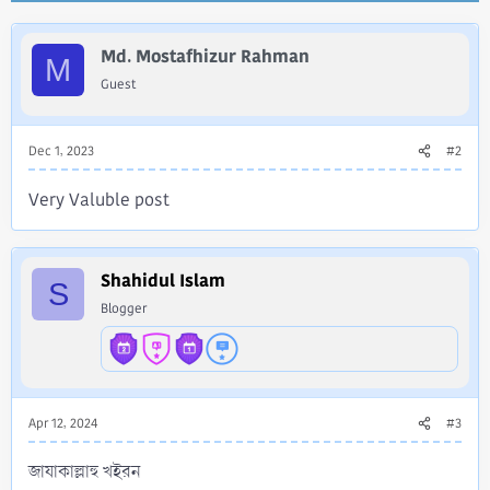
c
t
i
Md. Mostafhizur Rahman
M
o
Guest
n
s
:
Dec 1, 2023
#2
Very Valuble post
Shahidul Islam
S
Blogger
Apr 12, 2024
#3
জাযাকাল্লাহু খইরন