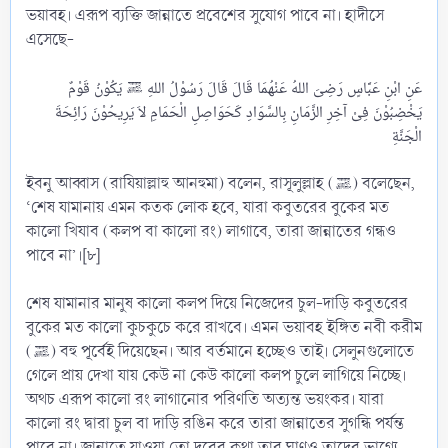
ভয়াবহ। এরূপ ব্যক্তি জান্নাতে প্রবেশের সুযোগ পাবে না। হাদীসে
এসেছে-
عَنِ ابْنِ عَبَّاسٍ رَضِىَ اللهُ عَنْهُمَا قَالَ قَالَ رَسُوْلُ اللهِ ﷺ يَكُوْنُ قَوْمٌ
يَخْضِبُوْنَ فِىْ آخِرِ الزَّمَانِ بِالسَّوَادِ كَحَوَاصِلِ الْحَمَامِ لاَ يَرِيحُوْنَ رَائِحَةَ
ইবনু আব্বাস (রাযিয়াল্লাহু আনহুমা) বলেন, রাসূলুল্লাহ (ﷺ) বলেছেন,
‘শেষ যামানায় এমন কতক লোক হবে, যারা কবুতরের বুকের মত
কালো খিযাব (কলপ বা কালো রং) লাগাবে, তারা জান্নাতের গন্ধও
পাবে না’।[৮]
শেষ যামানার মানুষ কালো কলপ দিয়ে নিজেদের চুল-দাড়ি কবুতরের
বুকের মত কালো কুচকুচে করে রাখবে। এমন ভয়াবহ ইঙ্গিত নবী করীম
(ﷺ) বহু পূর্বেই দিয়েছেন। আর বর্তমানে হচ্ছেও তাই। সেলুনগুলোতে
গেলে প্রায় দেখা যায় কেউ না কেউ কালো কলপ চুলে লাগিয়ে নিচ্ছে।
অথচ এরূপ কালো রং লাগানোর পরিণতি অত্যন্ত ভয়ংকর। যারা
কালো রং দ্বারা চুল বা দাড়ি রঙিন করে তারা জান্নাতের সুগন্ধি পর্যন্ত
পাবে না। জান্নাতে যাওয়া তো দূরের কথা তার ঘ্রাণও তাদের ভাগ্যে