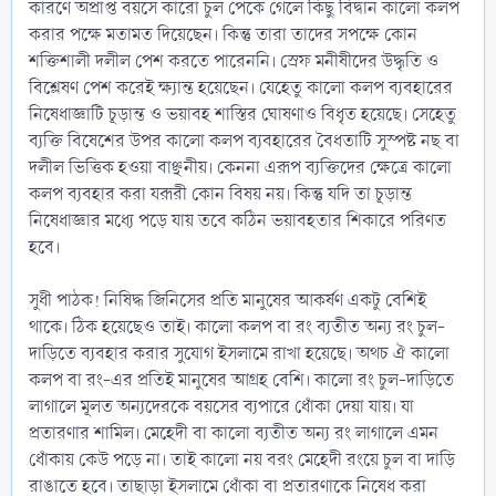
কারণে অপ্রাপ্ত বয়সে কারো চুল পেকে গেলে কিছু বিদ্বান কালো কলপ
করার পক্ষে মতামত দিয়েছেন। কিন্তু তারা তাদের সপক্ষে কোন
শক্তিশালী দলীল পেশ করতে পারেননি। স্রেফ মনীষীদের উদ্ধৃতি ও
বিশ্লেষণ পেশ করেই ক্ষ্যান্ত হয়েছেন। যেহেতু কালো কলপ ব্যবহারের
নিষেধাজ্ঞাটি চূড়ান্ত ও ভয়াবহ শাস্তির ঘোষণাও বিধৃত হয়েছে। সেহেতু
ব্যক্তি বিষেশের উপর কালো কলপ ব্যবহারের বৈধতাটি সুস্পষ্ট নছ বা
দলীল ভিত্তিক হওয়া বাঞ্ছনীয়। কেননা এরূপ ব্যক্তিদের ক্ষেত্রে কালো
কলপ ব্যবহার করা যরূরী কোন বিষয় নয়। কিন্তু যদি তা চূড়ান্ত
নিষেধাজ্ঞার মধ্যে পড়ে যায় তবে কঠিন ভয়াবহতার শিকারে পরিণত
হবে।
সুধী পাঠক! নিষিদ্ধ জিনিসের প্রতি মানুষের আকর্ষণ একটু বেশিই
থাকে। ঠিক হয়েছেও তাই। কালো কলপ বা রং ব্যতীত অন্য রং চুল-
দাড়িতে ব্যবহার করার সুযোগ ইসলামে রাখা হয়েছে। অথচ ঐ কালো
কলপ বা রং-এর প্রতিই মানুষের আগ্রহ বেশি। কালো রং চুল-দাড়িতে
লাগালে মূলত অন্যদেরকে বয়সের ব্যপারে ধোঁকা দেয়া যায়। যা
প্রতারণার শামিল। মেহেদী বা কালো ব্যতীত অন্য রং লাগালে এমন
ধোঁকায় কেউ পড়ে না। তাই কালো নয় বরং মেহেদী রংয়ে চুল বা দাড়ি
রাঙাতে হবে। তাছাড়া ইসলামে ধোঁকা বা প্রতারণাকে নিষেধ করা