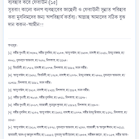
ব্যবহার করে ফেরাঊন।[১৫]
সুতরাং কালো কলপ ব্যবহারের জাহেলী ও ফেরাঊনী সুন্নাত পরিহার
করা মুসলিমদের জন্য অপরিহার্য কর্তব্য। আল্লাহ আমাদের সঠিক বুঝ
দান করুন-আমীন!!
তথ্যসূত্র :
[১]. সহীহ বুখারী, হা/৩৪৬২; সহীহ মুসলিম, হা/২১০৩; আবূ দাঊদ, হা/৪২০৩; নাসাঈ, হা/৫২৪১; ইবনু মাজাহ, হা/
৩৬২১; মুসনাদে আহমাদ, হা/৭২৭২; মিশকাত, হা/৪৪২৩।
[২]. তিরমিযী, হা/১৭৫২; নাসাঈ, হা/৫০৭৩; মিশকাত, হা/৪৪৫৫, সনদ সহীহ।
[৩]. আবূ দাঊদ, হা/৪২০৫; তিরমিযী, হা/১৭৫৩; নাসাঈ, হা/৫০৭৮; ইবনু মাজাহ, হা/২৬২২; মুসনাদে আহমাদ, হা/
২১৩৪৫; মিশকাত, হা/৪৪৫১, সনদ সহীহ।
[৪]. আবূ দাঊদ, হা/৪২১০; নাসাঈ, হা/৫২৪৪; মিশকাত, হা/৪৪৫৩, সনদ সহীহ।
[৫]. সহীহ বুখারী, হা/৩৯২০; সহীহ মুসলিম, হা/২৩৪১; মিশকাত, হা/৪৪৭৮।
[৬]. সহীহ বুখারী, হা/৫৮৯৭; বায়হাক্বী, সুনানুল কুবরা, হা/১৪৫৯৪; মিশকাত, হা/৪৪৮০।
[৭]. সহীহ মুসলিম, হা/২১০২; আবূ দাঊদ, হা/৪২০৪; নাসাঈ, হা/৫০৭৬; সহীহ ইবনু হিব্বান, হা/৫৪৭১; মিশকাত, হা/
৪৪২৪।
[৮]. আবূ দাঊদ, হা/৪২১২; নাসাঈ, হা/৫০৭৫; মুসনাদে আহমাদ, হা/২৪৭০; বায়হাক্বী, শু‘আবুল ঈমান, হা/৬৪১৪;
ত্বাবারাণী, আল-মু‘জামুল কাবীর, হা/১২২৫৪; মুসনাদু আবী ইয়ালা, হা/২৬০৩; সহীহুল জামে‘, হা/৮১৫৩; সহীহ আত-