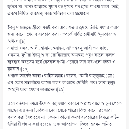
জুটবে না। অথচ জান্নাতে সুঘ্রাণ বহু দূরের পথ হতে পাওয়া যাবে। তাই
এরূপ নিষিদ্ধ ও জঘন্য কাজ পরিহার করা প্রয়োজন।
ইবনু মাজাহতে স্ত্রীকে সন্তুষ্ট করা এবং শত্রুর হৃদয়ে ভীতি সঞ্চার করার
জন্য কালো খেযাব ব্যবহার করা সম্পর্কে বর্ণিত হাদীসটি ‘মুনকার’ ও
‘যঈফ’।[৯]
এছাড়া ওমর, আলী, হাসান, হুসাইন, সা‘দ ইবনু আবী ওয়াক্বাছ,
ওছমান, মুগীরা ইবনু শু‘বা (রাযিয়াল্লাহু আনহুম) প্রমুখ কালো কলপ
ব্যবহার করতেন মর্মে যেসকল বর্ণনা এসেছে তার সবগুলো যঈফ ও
মুনকার।[১০]
প্রখ্যাত তাবেঈ আত্বা (রাহিমাহুল্লাহ) বলেন, ‘আমি রাসূলুল্লাহ (ﷺ)-
এর কোন সাহাবীকে কালো কলপ লাগাতে দেখিনি। বরং তারা হলুদ
মেহেদী দ্বারা খেযাব লাগাতেন।[১১]
তবে বর্তমান সময়ে উষ্ণ আবহাওয়ার কারণে অপ্রাপ্ত বয়সেও চুল পেকে
যাচ্ছে। এর জন্য চিকিৎসা নেয়া যেতে পারে। কিন্তু কালো রং দ্বারা
কলপ করা বৈধ হবে না। কেননা কালো কলপ ব্যবহারের বিষয়ে কঠিন
হুঁশিয়ারী প্রদান করা হয়েছে। উষ্ণ আবহাওয়া কিংবা হরমন জনিত