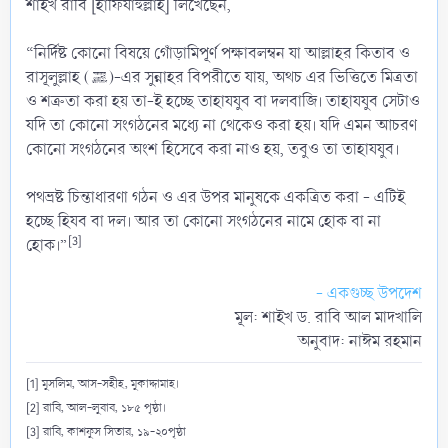
শাইখ রাবি [হাফিযাহুল্লাহ] লিখেছেন,
“নির্দিষ্ট কোনো বিষয়ে গোঁড়ামিপূর্ণ পক্ষাবলম্বন যা আল্লাহর কিতাব ও
রাসূলুল্লাহ (ﷺ)-এর সুন্নাহর বিপরীতে যায়, অথচ এর ভিত্তিতে মিত্রতা
ও শত্রুতা করা হয় তা-ই হচ্ছে তাহাযযুব বা দলবাজি। তাহাযযুব সেটাও
যদি তা কোনো সংগঠনের মধ্যে না থেকেও করা হয়। যদি এমন আচরণ
কোনো সংগঠনের অংশ হিসেবে করা নাও হয়, তবুও তা তাহাযযুব।
পথভ্রষ্ট চিন্তাধারণা গঠন ও এর উপর মানুষকে একত্রিত করা - এটিই
হচ্ছে হিযব বা দল। আর তা কোনো সংগঠনের নামে হোক বা না
[3]
হোক।”
- একগুচ্ছ উপদেশ
মূল: শাইখ ড. রাবি আল মাদখালি
অনুবাদ: নাঈম রহমান​
[1] মুসলিম, আস-সহীহ, মুকাদ্দামাহ।
[2] রাবি, আল-লুবাব, ১৮৫ পৃষ্ঠা।
[3] রাবি, কাশফুস সিতার, ১৯-২০পৃষ্ঠা