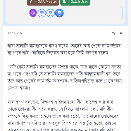
Q&A Master
Salafi User
Apr 1, 2023
#1
যারা সালাফি মানহাজকে ধারণ করেন, তাদের কাছ থেকে জ্ঞানার্জনের
ব্যাপারে শাইখ রাবিকে জিজ্ঞেস করা হলে তিনি জবাবে বলেন,
“যদি কেউ সালাফি মানহাজের উপরে থাকে, তার মাঝে কোনো ভ্রষ্টতা
না থাকে এবং যদি সে সালাফি মানহাজের প্রতি আহ্বানকারী হয়, তবে
তাঁর কাছ থেকেই জ্ঞানার্জন আবশ্যক। বাতিলপন্থিদের কাছ থেকে জ্ঞান
নেওয়া হয়না!
সালাফগণ বলতেন, নিশ্চয়ই এ ইলম হলো দীন। কাজেই কার কাছ
থেকে তোমরা দীন গ্রহণ করছ, সে বিষয়ে সাবধান। কেউ যদি দীন
সম্পর্কে কিছু বলত তাহলে তাকে বলা হতো, “তোমাদের লোকেদের
নাম জানাও”। যদি তারা আহলুল বিদআহর অন্তর্ভুক্ত হতো, তাহলে
তাদের থেকে কোনো প্রকার জ্ঞানার্জন করতেন না। আর যদি তারা