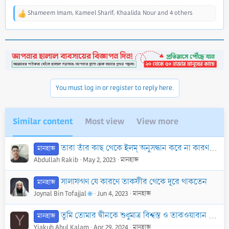
Shameem Imam
,
Kameel Sharif
,
Khaalida Nour
and 4 others
R
e
a
c
t
i
o
n
You must log in or register to reply here.
s
:
Similar content
Most view
View more
তারা তাঁর কাছ থেকে ইলম্ অনুসন্ধান করে না কারণ তিনি সম্পূর্ণভাবে আরবি জানেন না
মানহাজ
Abdullah Rakib
May 2, 2023
মানহাজ
সালাফগণ যে কারণে তাকফীর থেকে দূরে থাকতেন
মানহাজ
Joynal Bin Tofajjal
Jun 4, 2023
মানহাজ
তুমি তোমার দ্বীনকে শুধুমাত্র বিশ্বস্ত ও তাকওয়াবান শিক্ষকদের কাছে থেকেই নাও
মানহাজ
Y
Yiakub Abul Kalam
Apr 29, 2024
মানহাজ