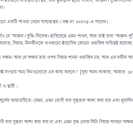
সম্মতভাবে দায়িত্বপ্রাপ্ত) হয়, আর মুকাল্লাফ হলো বালিগ, আক্বিল (বুদ্ধি-ব
না।
 একটি পাওয়া গেলে সাব্যস্ত হয়। (প্রশ্ন নং ২০৪৭৫-এ পাবেন)
ৎ যে ‘আক্বল (বুদ্ধি-বিবেক) হারিয়েছে এমন পাগল, আর তাই তার ‘আক্বল-বুদ্
সালাত, সিয়াম, মিসকীনকে খাওয়ানো ইত্যাদির কোনো ওয়াজিব দায়িত্বই প্রযোজ্
লনে সক্ষম। আর যে অক্ষম তার ওপর সিয়াম পালন ওয়াজিব নয়, আর এর দলীল আল
সেই সংখ্যায় অন্য দিনগুলোতে এর কাযা করবে।” [সূরা আল-বাকারা, আয়াত: ১৮
 ও স্থায়ী ।
 পূর্বের আয়াতটিতে। যেমন, এমন রোগী যার সুস্থতার আশা করা যায় এবং মুসাফি
গী যার সুস্থতা আশা করা যায় না এবং এমন বৃদ্ধ লোক যিনি সিয়াম পালনে অক্ষম