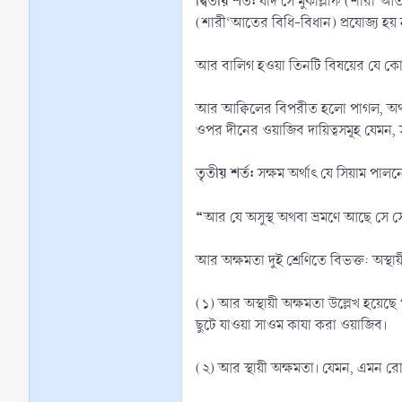
দ্বিতীয় শর্ত:
যদি সে মুকাল্লাফ (শারী‘আত
(শারী‘আতের বিধি-বিধান) প্রযোজ্য হয় 
আর বালিগ হওয়া তিনটি বিষয়ের যে কোনো
আর আক্বিলের বিপরীত হলো পাগল, অর্থা
ওপর দীনের ওয়াজিব দায়িত্বসমূহ যেমন, 
তৃতীয় শর্ত:
সক্ষম অর্থাৎ যে সিয়াম পা
“
আর যে অসুস্থ অথবা ভ্রমণে আছে সে 
আর অক্ষমতা দুই শ্রেণিতে বিভক্ত: অস্থায়ী
(১) আর অস্থায়ী অক্ষমতা উল্লেখ হয়েছে
ছুটে যাওয়া সাওম কাযা করা ওয়াজিব।
(২) আর স্থায়ী অক্ষমতা। যেমন, এমন রো