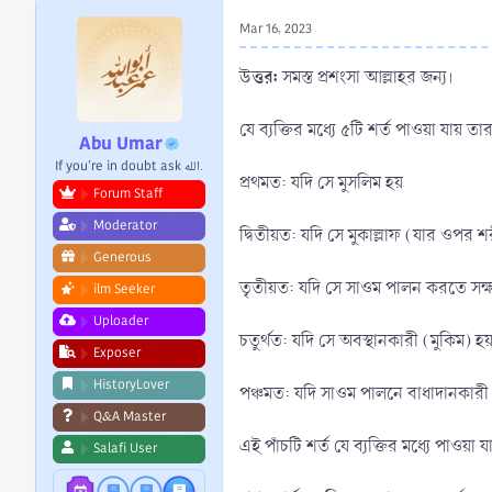
r
Mar 16, 2023
t
e
উত্তর:
সমস্ত প্রশংসা আল্লাহর জন্য।
r
যে ব্যক্তির মধ্যে ৫টি শর্ত পাওয়া যা
Abu Umar
If you're in doubt ask الله.
প্রথমত: যদি সে মুসলিম হয়
Forum Staff
Moderator
দ্বিতীয়ত: যদি সে মুকাল্লাফ (যার ওপর 
Generous
তৃতীয়ত: যদি সে সাওম পালন করতে সক্
ilm Seeker
Uploader
চতুর্থত: যদি সে অবস্থানকারী (মুকিম) হ
Exposer
HistoryLover
পঞ্চমত: যদি সাওম পালনে বাধাদানকারী 
Q&A Master
এই পাঁচটি শর্ত যে ব্যক্তির মধ্যে পাও
Salafi User