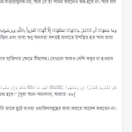
াওম বাধ্যতামূলক নয়, আর সে তা পালন করলেও শুদ্ধ হবে না। আর যদি
وَمَا مَنَعَهُمۡ أَن تُقۡبَلَ مِنۡهُمۡ نَفَقَٰتُهُمۡ إِلَّآ أَنَّهُمۡ كَفَرُواْ بِٱللَّهِ وَبِرَسُولِهِۦ وَلَا يَأۡتُونَ ٱلصَّلَوٰةَ إِلَّا وَهُمۡ كُسَالَىٰ وَلَا يُنفِقُونَ إِلَّا وَهُمۡ كَٰرِهُونَ
ী করেছিল এবং তারা শুধু অলসতা বশতই সালাতে উপস্থিত হত আর তারা
 ব্যক্তিগত ক্ষেত্রে সীমাবদ্ধ) সেগুলো আরও বেশি কবুল না হওয়ার
قُل لِّلَّذِينَ كَفَرُوٓاْ إِن يَنتَهُواْ يُغۡفَرۡ لَهُم مَّا قَدۡ سَلَفَ وَإِن يَعُودُواْ فَقَدۡ مَضَتۡ سُنَّتُ ٱلۡأَوَّلِينَ
 দেওয়া হবে।” [সূরা আল-আনফাল, আয়াত: ৩৮]
রলে তিনি তাকে ছুটে যাওয়া ওয়াজিবসমূহের কাযা করতে আদেশ করতেন না।