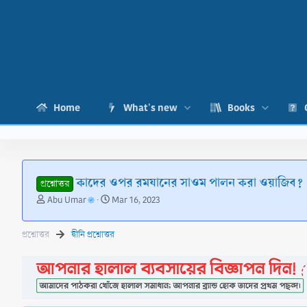
Home
What's new
Books
কাদের ওপর রমযানের সাওম পালন করা ওয়াজিব?
প্রশ্নোত্তর
T
S
Abu Umar
Mar 16, 2023
h
t
r
a
প্রশ্নোত্তর
দ্বীনি প্রশ্নোত্তর
e
r
a
t
d
d
s
a
t
t
a
e