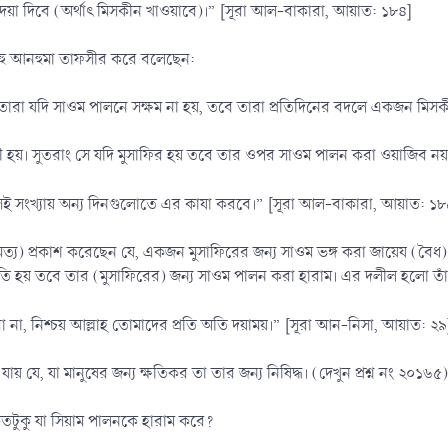
য়া দিবে (অর্থাৎ মিসকীন খাওয়াবে)।” [সূরা আল-বাকারা, আয়াত: ১৮৪]
াহু আনহুমা তাফসীর করে বলেছেন:
ছে তারা যদি সাওম পালনে সক্ষম না হয়, তবে তারা প্রতিদিনের বদলে একজন মি
রী হয়। সুতরাং সে যদি মুসাফির হয় তবে তার ওপর সাওম পালন করা ওয়াজিব নয়
েই সংখ্যায় অন্য দিনগুলোতে এর কাযা করবে।” [সূরা আল-বাকারা, আয়াত: ১৮
য) প্রকাশ করেছেন যে, একজন মুসাফিরের জন্য সাওম ভঙ্গ করা জায়েয (বৈধ)
তি হয় তবে তার (মুসাফিরের) জন্য সাওম পালন করা হারাম। এর দলীল হলো তাঁ
না, নিশ্চয় আল্লাহ তোমাদের প্রতি অতি দয়াময়।” [সূরা আন-নিসা, আয়াত: ২৯
 যে, যা মানুষের জন্য ক্ষতিকর তা তার জন্য নিষিদ্ধ। (দেখুন প্রশ্ন নং ২০১৬৫)
তটুকু যা সিয়াম পালনকে হারাম করে?