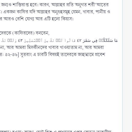
র জন্যও শাস্তিপ্রাপ্ত হবে। কারণ, আল্লাহর প্রতি অনুগত শরী‘আতের
। একজন কাফির যদি আল্লাহর অনুগ্রহসমূহ যেমন, খাবার, পানীয় ও
াওয়ার আরও বেশি যোগ্য আর এটি হলো কিয়াস।
ীদেরকে (কাফিরদের) বলবেন,
مَا سَلَكَكُمۡ فِي سَقَرَ ٤٢ قَالُواْ لَمۡ نَكُ مِنَ ٱلۡمُصَلِّينَ ٤٣ وَلَمۡ نَكُ نُطۡعِمُ ٱلۡمِسۡكِينَ ٤٤ وَكُنَّا نَخُوضُ مَعَ ٱلۡخَآئِضِينَ ٤٥ وَكُنَّا نُكَذِّبُ بِيَوۡمِ ٱلدِّينِ
লাম না, আর আমরা মিসকীনদের খাবার খাওয়াতাম না, আর আমরা
৪২-৪৬] সুতরাং এ চারটি বিষয়ই তাদেরকে জাহান্নামে প্রবেশ