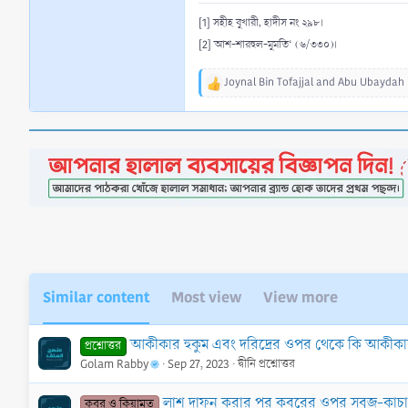
[1] সহীহ বুখারী, হাদীস নং ২৯৮।
[2] আশ-শারহুল-মুমতি‘ (৬/৩৩০)।
Joynal Bin Tofajjal
and
Abu Ubaydah
R
e
a
c
t
i
o
n
s
:
Similar content
Most view
View more
আকীকার হুকুম এবং দরিদ্রের ওপর থেকে কি আকীকা
প্রশ্নোত্তর
Golam Rabby
Sep 27, 2023
দ্বীনি প্রশ্নোত্তর
লাশ দাফন করার পর কবরের ওপর সবুজ-কাচা ড
কবর ও কিয়ামত