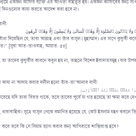
মাধ্যমে একজন কাফির ব্যক্তি এর আওতা বহির্ভূত হয়। একজন কাফিরের জন্য স
ই দিনগুলোর কাযা করতে আদেশ করা হবে না।
াণী:
ঁধা দিয়েছিল যে, তারা আল্লাহ এবং তাঁর রাসূল (মুহাম্মাদ) এর সাথে কুফুর
 করত।” [সূরা আত-তাওবাহ, আয়াত: ৫৪]
তা তাদের কুফুরীর কারণে কবুল হয় না, তাহলে বিশেষ ইবাদাতসমূহ (যার উপকার
 কাযা না আদায় করার দলীল হলো তাঁর-তা‘আলার বাণী:
করেছে যদি তারা বিরত থাকে, তবে তাদের পূর্বে যা গত হয়েছে তা ক্ষমা করে
্ম, ধারাবাহিক) সূত্রে রাসূল থেকে প্রমাণিত হয়েছে যে, কেউ ইসলাম গ্রহণ ক
ে তবে কি সে সিয়াম ত্যাগ করার জন্য আখিরাতে শাস্তিপ্রাপ্ত হবে?