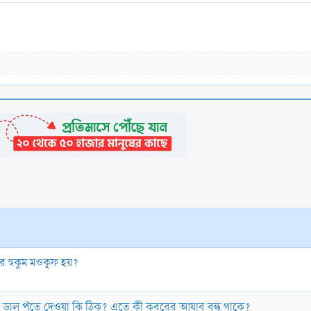
র হুকুম মওকূফ হয়?
াল পুঁতে দেওয়া কি ঠিক? এতে কী কবরের আযাব বন্ধ থাকে?