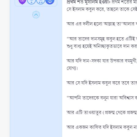
প্রথম শর্ত মুসলিম হওয়া:
প্রথম শর্তের 
সে ইসলাম কবুল করে, তাহলে তাকে সে
আর এর দলীল হলো আল্লাহ তা‘আলার ব
“আর তাদের দানসমূহ কবুল হতে এটিই বা
শুধু বাধ্য হয়েই অনিচ্ছাকৃতভাবে দান
আর যদি দান-সদকা যার উপকার বহুমুখী, 
যোগ্য।
আর সে যদি ইসলাম কবুল করে তবে তার
“আপনি তাদেরকে বলুন যারা অবিশ্বাস 
আর এটি তাওয়াতুর (প্রজন্ম থেকে প্রজন
আর একজন কাফির যদি ইসলাম কবুল না কর