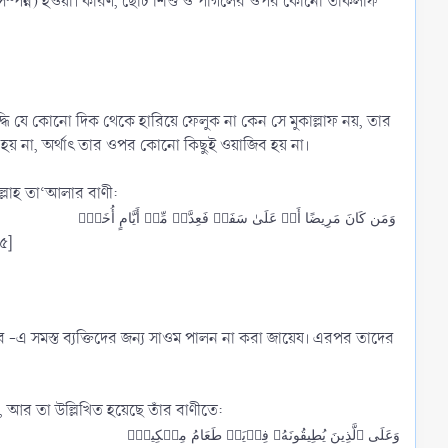
িবেক সম্পন্ন) হওয়া। কারণ, ছোট শিশু ও পাগলের ওপর কোনো তাকলীফ
ধি যে কোনো দিক থেকে হারিয়ে ফেলুক না কেন সে মুকাল্লাফ নয়, তার
য হয় না, অর্থাৎ তার ওপর কোনো কিছুই ওয়াজিব হয় না।
্লাহ তা‘আলার বাণী:
وَمَن كَانَ مَرِيضًا أَوۡ عَلَىٰ سَفَرٖ فَعِدَّةٞ مِّنۡ أَيَّامٍ أُخَرَۗ
৫]
র -এ সমস্ত ব্যক্তিদের জন্য সাওম পালন না করা জায়েয। এরপর তাদের
, আর তা উল্লিখিত হয়েছে তাঁর বাণীতে:
وَعَلَى ٱلَّذِينَ يُطِيقُونَهُۥ فِدۡيَةٞ طَعَامُ مِسۡكِينٖۖ