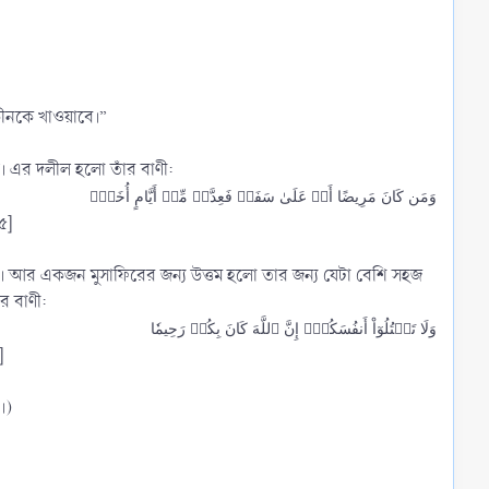
সকীনকে খাওয়াবে।”
। এর দলীল হলো তাঁর বাণী:
وَمَن كَانَ مَرِيضًا أَوۡ عَلَىٰ سَفَرٖ فَعِدَّةٞ مِّنۡ أَيَّامٍ أُخَرَۗ
৫]
। আর একজন মুসাফিরের জন্য উত্তম হলো তার জন্য যেটা বেশি সহজ
র বাণী:
وَلَا تَقۡتُلُوٓاْ أَنفُسَكُمۡۚ إِنَّ ٱللَّهَ كَانَ بِكُمۡ رَحِيمٗا
]
।)