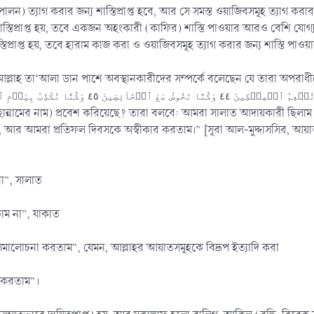
 পালন) ত্যাগ করার জন্য শাস্তিপ্রাপ্ত হবে, আর সে সমস্ত ওয়াজিবসমূহ ত্যাগ করা
স্তিপ্রাপ্ত হয়, তবে একজন অহংকারী (কাফির) শাস্তি পাওয়ার আরও বেশি যোগ্য
তিপ্রাপ্ত হয়, তবে হারাম কাজ করা ও ওয়াজিবসমূহ ত্যাগ করার জন্য শাস্তি প
লাহ তা‘আলা ডান পাশে অবস্থানকারীদের সম্পর্কে বলেছেন যে তারা অপরাধ
হান্নামের নাম) প্রবেশ করিয়েছে? তারা বলবে: আমরা সালাত আদায়কারী ছি
র আমরা প্রতিফল দিবসকে অস্বীকার করতাম।” [সূরা আল-মুদ্দাসসির, আয়াত: 
া”, সালাত
াম না”, যাকাত
লোচনা করতাম”, যেমন, আল্লাহর আয়াতসমূহকে বিদ্রূপ ইত্যাদি করা
র করতাম”।