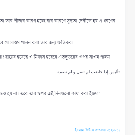
া তার পীড়ার কারণ হচ্ছে যার কারণে সুস্থতা দেরীতে হয় এ ধরণের
দিবে যে সাওম পালন করা তার জন্য ক্ষতিকর।
সুতরাং হায়েয হয়েছে ও নিফাস হয়েছে এতদুভয়ের ওপর সাওম পালন
«أليس إذا حاضت لم تصل و لم تصم»
্ধও হয় না। তবে তার ওপর এই দিনগুলো কাযা করা ইজমা’
ইসলাম কিউ.এ ফাতওয়া নং ২৬৮১৪