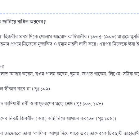
ারিত জানিয়ে বাধিত করবেন?
দশ’ হিজরীর প্রথম দিকে গোলাম আহমাদ কাদিয়ানীর (১৮৩৫-১৯০৮) মাধ্যমে মুসলি
াদ প্রথমে নিজেকে মুজাদ্দিদ ও ইমাম মাহদী দাবী করে। এরপর নিজেকে ঈসা ইবনু
’লঃ
হ্ ছালাত আদায় করেন, ছওম পালন করেন, ঘুমান, জাগ্রত থাকেন, লিখেন, সঠিক করেন
ে স্বীকার করে না (পৃঃ ১০২)।
 কাদিয়ানী নবী ও রাসূলগণের মধ্যে শ্রেষ্ঠ (পৃঃ ১০৩, ১০৮)।
হমাদের নিকট জিবরীল (আঃ) অহি নিয়ে আগমন করতেন (পৃঃ ১০৬)।
া তাদেরকে তারা ‘কাফির’ আখ্যা দিয়ে থাকে এবং তাদেরকে চিরস্থায়ী জাহান্নাম