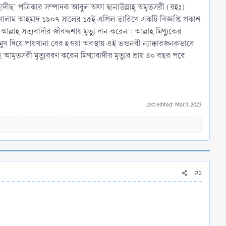
ীছ’ পত্রিকার সম্পাদক আবুল অফা ছানাউল্লাহ্ অমৃতসরী (রহঃ)
গোলাম আহমাদ ১৯০৭ সালের ১৫ই এপ্রিল তারিখে একটি বিজ্ঞপ্তি প্রকাশ
লাহ সত্যবাদীর জীবদ্দশায় মৃত্যু দান করেন’। আল্লাহ মিথ্যুকের
খ দিয়ে পায়খানা বের হওয়া অবস্থায় এই ভন্ডনবী ন্যাক্কারজনকভাবে
আমৃতসরী মৃত্যুবরণ করেন মিথ্যাবাদীর মৃত্যুর প্রায় ৪০ বছর পরে
Last edited:
Mar 3, 2023
#2