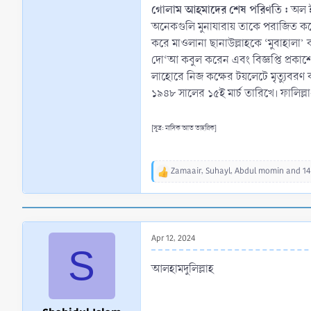
গোলাম আহমাদের শেষ পরিণতি :
অল ই
অনেকগুলি মুনাযারায় তাকে পরাজিত করেন
করে মাওলানা ছানাউল্লাহকে ‘মুবাহালা’ 
দো‘আ কবুল করেন এবং বিজ্ঞপ্তি প্রকাশ
লাহোরে নিজ কক্ষের টয়লেটে মৃত্যুবরণ ক
১৯৪৮ সালের ১৫ই মার্চ তারিখে। ফালিল্লা
[সূত্র: মাসিক আত তাহরিক]
Zamaair
,
Suhayl
,
Abdul momin
and 14
R
e
a
c
t
Apr 12, 2024
i
S
o
n
আলহামদুলিল্লাহ
s
: