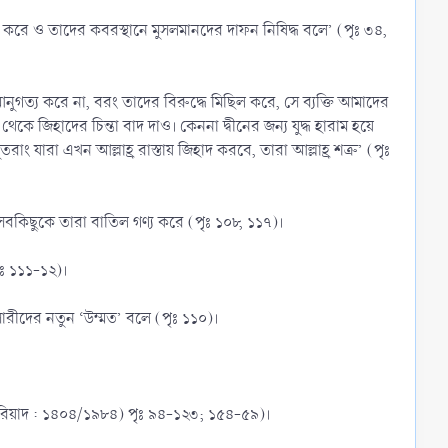
রে ও তাদের কবরস্থানে মুসলমানদের দাফন নিষিদ্ধ বলে’ (পৃঃ ৩৪,
ুগত্য করে না, বরং তাদের বিরুদ্ধে মিছিল করে, সে ব্যক্তি আমাদের
জিহাদের চিন্তা বাদ দাও। কেননা দ্বীনের জন্য যুদ্ধ হারাম হয়ে
া এখন আল্লাহ্র রাস্তায় জিহাদ করবে, তারা আল্লাহ্র শত্রু’ (পৃঃ
বকিছুকে তারা বাতিল গণ্য করে (পৃঃ ১০৮, ১১৭)।
ৃঃ ১১১-১২)।
ারীদের নতুন ‘উম্মত’ বলে (পৃঃ ১১০)।
ল (রিয়াদ : ১৪০৪/১৯৮৪) পৃঃ ৯৪-১২৩; ১৫৪-৫৯)।