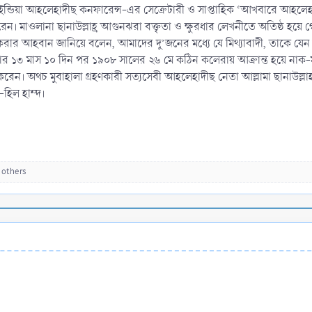
ন্ডিয়া আহলেহাদীছ কনফারেন্স-এর সেক্রেটারী ও সাপ্তাহিক ‘আখবারে আহলেহাদ
। মাওলানা ছানাউল্লাহ্র আগুনঝরা বক্তৃতা ও ক্ষুরধার লেখনীতে অতিষ্ঠ হয়ে 
করার আহবান জানিয়ে বলেন, আমাদের দু’জনের মধ্যে যে মিথ্যাবাদী, তাকে যেন আল্
ের ১৩ মাস ১০ দিন পর ১৯০৮ সালের ২৬ মে কঠিন কলেরায় আক্রান্ত হয়ে নাক-মু
রেন। অথচ মুবাহালা গ্রহণকারী সত্যসেবী আহলেহাদীছ নেতা আল্লামা ছানাউল্লাহ 
-হিল হাম্দ।
 others