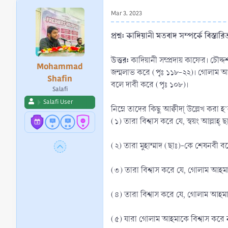
r
Mar 3, 2023
t
e
প্রশ্ন: কাদিয়ানী মতবাদ সম্পর্কে বিস্ত
r
উত্তর:
কাদিয়ানী সম্প্রদায় কাফের। চৌদ্
Mohammad
জন্মলাভ করে (পৃঃ ১১৮-২২)। গোলাম আহম
Shafin
বলে দাবী করে (পৃঃ ১০৮)।
Salafi
Salafi User
নিম্নে তাদের কিছু আক্বীদা্ উল্লেখ করা হ
(১) তারা বিশ্বাস করে যে, স্বয়ং আল্লা
(২) তারা মুহাম্মাদ (ছাঃ)-কে শেষনবী বল
(৩) তারা বিশ্বাস করে যে, গোলাম আহমাদ
(৪) তারা বিশ্বাস করে যে, গোলাম আ
(৫) যারা গোলাম আহমাকে বিশ্বাস করে ন