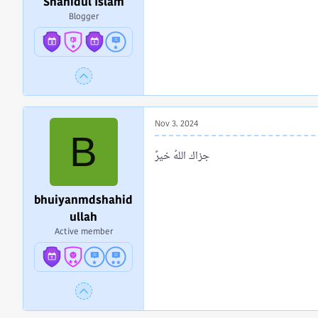
Shahidul Islam
Blogger
Nov 3, 2024
B
جزاك اللهُ خيرً
bhuiyanmdshahid
ullah
Active member