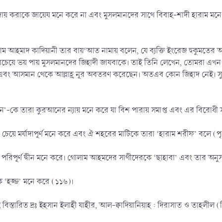
য় করাকে জায়েয মনে করে না এবং মুসলমানদের সাথে বিবাহ-শাদী হারাম মনে ক
োলাম আহমাদ কাদিয়ানী তার বায়‘আত নামায় বলেন, যে ব্যক্তি ইংরেজ হুকুমতের আন
চেয়ে ভয় পায় মুসলমানদের জিহাদী জাযবাকে। তাই তিনি লেখেন, তোমরা এখন থেকে 
 আসমান থেকে আল্লাহ্র নূর অবতরণ করেছেন। অতএব কোন জিহাদ নেই। সুতরাং যার
ন’-কে তারা কুরআনের ন্যায় মনে করে যা বিশ পারায় সমাপ্ত এবং এর বিরোধী স
 চেয়ে মর্যাদাপূর্ণ মনে করে এবং ঐ শহরের মাটিকে তারা ‘হারাম শরীফ’ বলে (প
 পরিপূর্ণ দ্বীন মনে করে। গোলাম আহমদের সাথীদেরকে ‘ছাহাবা’ এবং তার অনুস
কে ‘হজ্জ’ মনে করে (১১৬)।
 (বিস্তারিত দ্রঃ ইহসান ইলাহী যাহীর, আল-ক্বাদিয়ানিয়াহ : দিরাসাত ও তাহলী