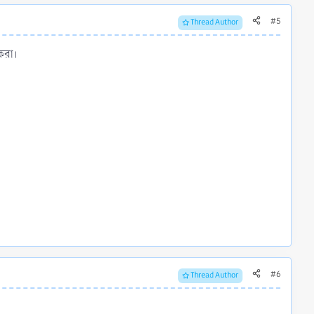
#5
Thread Author
করা।
#6
Thread Author