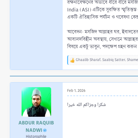
রক্ষণাবেক্ষণের অভাবে ধীরে ধীরে মসজিদ
India (ASI) এটিকে সুরক্ষিত স্মৃতিস্ত
একটি ঐতিহাসিক পর্যটন ও গবেষণা কেন্দ্
আবেদন: মসজিদ আল্লাহর ঘর, ইবাদতের স্থ
আবালদবিহীন অবস্থায়, সেখানে আল্লাহ
বিষয়ে একটু ভাবুন, পদক্ষেপ গ্রহণ ক
Ghaalib Sharaf
,
Saabiq Satter
,
Sham
R
e
a
c
t
i
Feb 1, 2026
o
n
شكرا وجزاكم الله خيرا
s
:
ABDUR RAQUIB
NADWI
Historophile