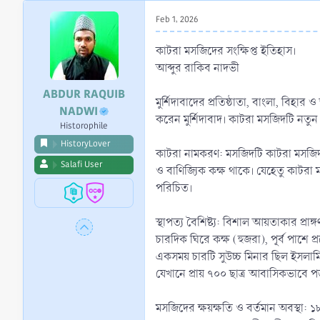
r
Feb 1, 2026
t
e
কাটরা মসজিদের সংক্ষিপ্ত ইতিহাস।
r
আব্দুর রাকিব নাদভী
ABDUR RAQUIB
মুর্শিদাবাদের প্রতিষ্ঠাতা, বাংলা, বিহার
NADWI
করেন মুর্শিদাবাদ। কাটরা মসজিদটি নতুন
Historophile
HistoryLover
কাটরা নামকরণ: মসজিদটি কাটরা মসজিদ না
Salafi User
ও বাণিজ্যিক কক্ষ থাকে। যেহেতু কাটর
পরিচিত।
স্থাপত্য বৈশিষ্ট্য: বিশাল আয়তাকার প্রাঙ্গ
চারদিক ঘিরে কক্ষ (হুজরা), পূর্ব পাশে প্র
একসময় চারটি সুউচ্চ মিনার ছিল ইসলামি-
যেখানে প্রায় ৭০০ ছাত্র আবাসিকভাবে 
মসজিদের ক্ষয়ক্ষতি ও বর্তমান অবস্থা: