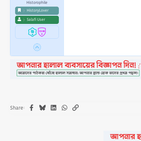
Historophile
HistoryLover
Salafi User
Facebook
Bluesky
LinkedIn
WhatsApp
Link
Share: