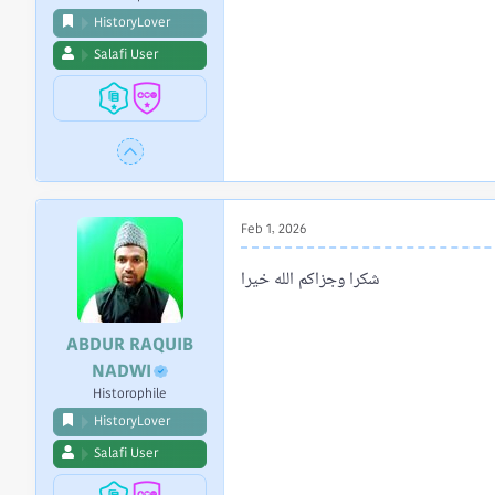
HistoryLover
Salafi User
Feb 1, 2026
شكرا وجزاكم الله خيرا
ABDUR RAQUIB
NADWI
Historophile
HistoryLover
Salafi User