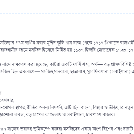
 ও উড়িষ্যার প্রথম স্বাধীন নবাব মুর্শিদ কুলি খান ঢাকা থেকে ১৭১৭ খ্রিস্টাব্দে 
 রাজধানীর জামে মসজিদ হিসেবে নির্মিত হয় ১১৩৭ হিজরি মোতাবেক ১৭২৩-১৭২৪ খ
মে নামকরণ করা হয়েছে, কাটরা একটি ফার্সি শব্দ, অর্থ— বড় প্রাঙ্গণবিশিষ্ট 
া মসজিদ ছিল একসাথে— মসজিদ,মাদরাসা, ছাত্রাবাস, মুসাফিরখানা (সরাইখানা) 
ণ
বেশদ্বার,
মোগল স্থাপত্যরীতির অনন্য নিদর্শন, এটি ছিল বাংলা, বিহার ও উড়িষ্যার নতুন রা
পড়াশোনা করত, বড় মাপের কাফেলায় ও সরাইখানা, চারপাশে বাজার।
 ১৮৯৭ সালের ভয়াবহ ভূমিকম্পে কাটরা মসজিদের একটা অংশ বিশেষ এবং চারটি মিনার