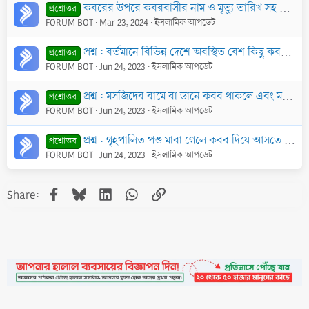
কবরের উপরে কবরবাসীর নাম ও মৃত্যু তারিখ সহ কোন আয়াত বা কবিতা লেখা কি শরীয়ত সম্মত?
প্রশ্নোত্তর
FORUM BOT
Mar 23, 2024
ইসলামিক আপডেট
প্রশ্ন : বর্তমানে বিভিন্ন দেশে অবস্থিত বেশ কিছু কবরকে বিভিন্ন নবীর কবর হিসাবে চিহ্নিত করা হয়। এর কোন সত্যতা আছে কি?
প্রশ্নোত্তর
FORUM BOT
Jun 24, 2023
ইসলামিক আপডেট
প্রশ্ন : মসজিদের বামে বা ডানে কবর থাকলে এবং মসজিদ ও কবরস্থানের মাঝে কোন দেয়াল না থাকলে উক্ত মসজিদে ছালাত হবে কি?
প্রশ্নোত্তর
FORUM BOT
Jun 24, 2023
ইসলামিক আপডেট
প্রশ্ন : গৃহপালিত পশু মারা গেলে কবর দিয়ে আসতে হবে না কোন নির্জন স্থানে ফেলে দিয়ে আসতে হবে?
প্রশ্নোত্তর
FORUM BOT
Jun 24, 2023
ইসলামিক আপডেট
Facebook
Bluesky
LinkedIn
WhatsApp
Link
Share: