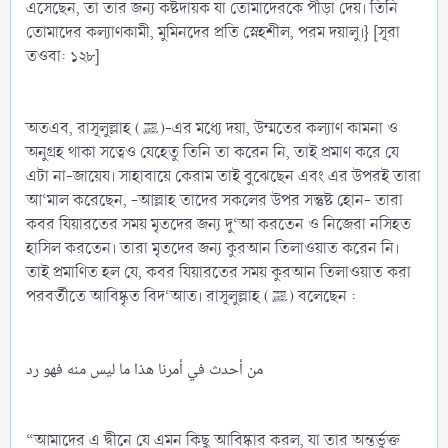
এসেছেন, তা তার জন্য কষ্টদায়ক যা তোমাদেরকে পীড়া দেয়। তিনি
তোমাদের কল্যাণকামী, মুমিনদের প্রতি স্নেহশীল, পরম দয়ালু।} [সূরা
তওবা: ১২৮]
অতএব, রাসূলুল্লাহ (ﷺ)-এর মধ্যে দয়া, উম্মতের কল্যাণ কামনা ও
অনুগ্রহ থাকা সত্বেও যেহেতু তিনি তা করেন নি, তাই প্রমাণ করে যে
এটা না-জায়েয। সাহাবায়ে কেরাম তাই বুঝেছেন এবং এর উপরই তারা
আ‘মাল করেছেন, -আল্লাহ তাদের সকলের উপর সন্তুষ্ট হোন- তারা
কবর যিয়ারতের সময় মৃতদের জন্য দু‘আ করতেন ও নিজেরা নসিহত
হাসিল করতেন। তারা মৃতদের জন্য কুরআন তিলাওয়াত করেন নি।
তাই প্রমাণিত হল যে, কবর যিয়ারতের সময় কুরআন তিলাওয়াত করা
পরবর্তীতে আবিষ্কৃত বিদ‘আত। রাসূলুল্লাহ (ﷺ) বলেছেন :
‏من أحدث في أمرنا هذا ما ليس منه فهو رد‏‏
“আমাদের এ দ্বীনে যে এমন কিছু আবিষ্কার করল, যা তার অন্তর্ভুক্ত