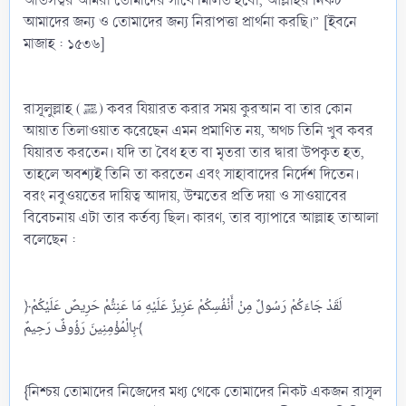
অতিসত্বর আমরা তোমাদের সাথে মিলিত হবো, আল্লাহর নিকট
আমাদের জন্য ও তোমাদের জন্য নিরাপত্তা প্রার্থনা করছি।” [ইবনে
মাজাহ : ১৫৩৬]
রাসূলুল্লাহ (ﷺ) কবর যিয়ারত করার সময় কুরআন বা তার কোন
আয়াত তিলাওয়াত করেছেন এমন প্রমাণিত নয়, অথচ তিনি খুব কবর
যিয়ারত করতেন। যদি তা বৈধ হত বা মৃতরা তার দ্বারা উপকৃত হত,
তাহলে অবশ্যই তিনি তা করতেন এবং সাহাবাদের নির্দেশ দিতেন।
বরং নবুওয়তের দায়িত্ব আদায়, উম্মতের প্রতি দয়া ও সাওয়াবের
বিবেচনায় এটা তার কর্তব্য ছিল। কারণ, তার ব্যাপারে আল্লাহ তাআলা
বলেছেন :
﴿لَقَدْ جَاءَكُمْ رَسُولٌ مِنْ أَنْفُسِكُمْ عَزِيزٌ عَلَيْهِ مَا عَنِتُّمْ حَرِيصٌ عَلَيْكُمْ
بِالْمُؤْمِنِينَ رَؤُوفٌ رَحِيمٌ﴾
{নিশ্চয় তোমাদের নিজেদের মধ্য থেকে তোমাদের নিকট একজন রাসূল