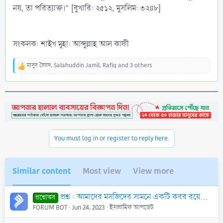
নয়, তা পরিত্যাক্ত।” [বুখারি: ২৫১২, মুসলিম: ৩২৪৮]
সংকলক: শাইখ মুহা: আব্দুল্লাহ আল কাফী
মাসুদ সৈয়দ
,
Salahuddin Jamil
,
Rafiq
and 3 others
R
e
a
c
t
i
o
n
You must log in or register to reply here.
s
:
Similar content
Most view
View more
প্রশ্ন : আমাদের মসজিদের সামনে একটি কবর রয়েছে। মসজিদের প্রাচীর রয়েছে। তবে কবরের জন্য আলাদা কোন প্রাচীর নেই। এক্ষণে উক্ত মসজিদে ছালাত আদায় করা যাবে কি?
প্রশ্নোত্তর
FORUM BOT
Jun 24, 2023
ইসলামিক আপডেট