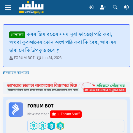
কবর জিয়ারতের সময় সূরা ফাতেহা পাঠ করা,
প্রশ্নোত্তর
অথবা কুরআনের কোন অংশ পাঠ করা কি বৈধ, আর এর
দ্বারা সে কি উপকৃত হবে ?
T
S
FORUM BOT
Jun 24, 2023
h
t
r
a
ইসলামিক আপডেট
e
r
a
t
d
d
s
a
t
t
a
e
FORUM BOT
r
t
New member
Forum Staff
e
r