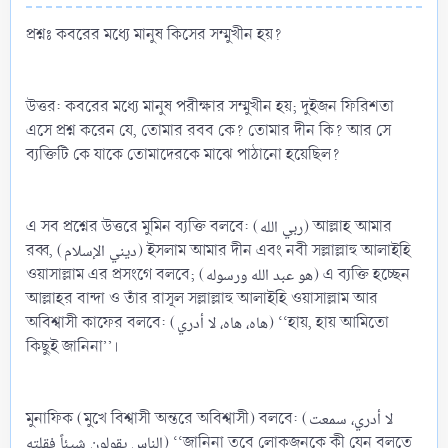
প্রশ্নঃ কবরের মধ্যে মানুষ কিসের সম্মুখীন হয়?
উত্তর: কবরের মধ্যে মানুষ পরীক্ষার সম্মুখীন হয়; দুইজন ফিরিশতা
এসে প্রশ্ন করেন যে, তোমার রবব কে? তোমার দীন কি? আর সে
ব্যক্তিটি কে যাকে তোমাদেরকে মাঝে পাঠানো হয়েছিল?
এ সব প্রশ্নের উত্তরে মুমিন ব্যক্তি বলবে: (ربي الله) আল্লাহ আমার
রব্ব, (ديني الإسلام) ইসলাম আমার দীন এবং নবী সল্লাল্লাহু আলাইহি
ওয়াসাল্লাম এর প্রসংগে বলবে; (هو عبد الله ورسوله) এ ব্যক্তি হচ্ছেন
আল্লাহর বান্দা ও তাঁর রাসূল সল্লাল্লাহু আলাইহি ওয়াসাল্লাম আর
অবিশ্বাসী কাফের বলবে: (هاه، هاه، لا أدري) ‘‘হায়, হায় আমিতো
কিছুই জানিনা’’।
মুনাফিক (মুখে বিশ্বাসী অন্তরে অবিশ্বাসী) বলবে: (لا أدري، سمعت
الناس يقولون شيئاً فقلته) ‘‘জানিনা তবে লোকজনকে কী যেন বলতে