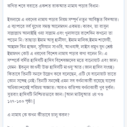
কথিত শবে বরাতে একশত রাকআত নামায পড়ার বিধান:
ইসলামে এ ধরণের নামায পড়ার নিয়ম সম্পূর্ণ নতুন আবিষ্কৃত বিদআত।
এ ব্যাপারে সর্ব যুগের সমস্ত আলেমগণ একমত। কারণ, তা রাসূল
সাল্লাল্লাহু আলাইহি ওয়া সাল্লাম এবং খুলাফায়ে রাশেদিন কখনো তা
পড়েন নি। তাছাড়া ইমাম আবু হানীফা, ইমাম মালিক,ইমাম শাফেয়ী,
আহমদ বিন হাম্বল, সুফিয়ান সাওরি, আওযাঈ, লাইস প্রমুখ যুগ শ্রেষ্ঠ
ইমামগণ কেউ এ ধরণের বিশেষ নামায পড়ার কথা বলেন নি। এ
সম্পর্কে বর্ণিত হাদিসটি হাদিস বিশেষজ্ঞদের মতে বানোয়াট এবং জাল।
যেমন: ইবনুল জাওযী উক্ত হাদিসটি মাওযু’আত (জাল হাদিস সংগ্রহ)
কিতাবে তিনটি সনদে উল্লেখ করে বলেছেন, এটি যে বানোয়াট তাতে
কোন সন্দেহ নেই। তিনটি সনদেই এমন সব বর্ণনাকারী রয়েছে যাদের
অধিকাংশরেই পরিচয় অজ্ঞাত। আরও কতিপয় বর্ণনাকারী খুব দুর্বল।
সুতরাং হাদিসটি নিশ্চিতভাবে জাল। [আল মাউযূআত ২য় খণ্ড
১২৭-১৩০ পৃষ্ঠা।]
এ নামায কে কখন কীভাবে চালু করল?