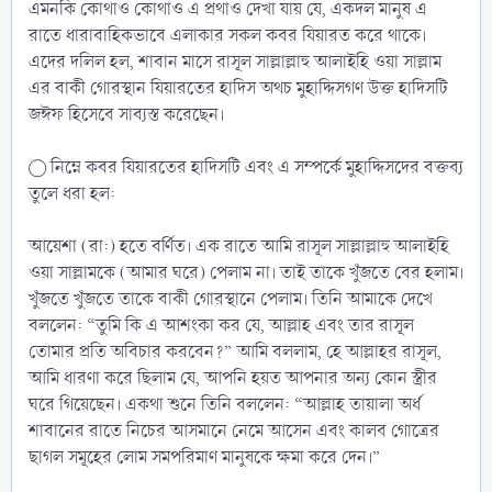
এমনকি কোথাও কোথাও এ প্রথাও দেখা যায় যে, একদল মানুষ এ
রাতে ধারাবাহিকভাবে এলাকার সকল কবর যিয়ারত করে থাকে।
এদের দলিল হল, শাবান মাসে রাসূল সাল্লাল্লাহু আলাইহি ওয়া সাল্লাম
এর বাকী গোরস্থান যিয়ারতের হাদিস অথচ মুহাদ্দিসগণ উক্ত হাদিসটি
জঈফ হিসেবে সাব্যস্ত করেছেন।
◯ নিম্নে কবর যিয়ারতের হাদিসটি এবং এ সম্পর্কে মুহাদ্দিসদের বক্তব্য
তুলে ধরা হল:
আয়েশা (রা:) হতে বর্ণিত। এক রাতে আমি রাসূল সাল্লাল্লাহু আলাইহি
ওয়া সাল্লামকে (আমার ঘরে) পেলাম না। তাই তাকে খুঁজতে বের হলাম।
খুঁজতে খুঁজতে তাকে বাকী গোরস্থানে পেলাম। তিনি আমাকে দেখে
বললেন: “তুমি কি এ আশংকা কর যে, আল্লাহ এবং তার রাসূল
তোমার প্রতি অবিচার করবেন?” আমি বললাম, হে আল্লাহর রাসূল,
আমি ধারণা করে ছিলাম যে, আপনি হয়ত আপনার অন্য কোন স্ত্রীর
ঘরে গিয়েছেন। একথা শুনে তিনি বললেন: “আল্লাহ তায়ালা অর্ধ
শাবানের রাতে নিচের আসমানে নেমে আসেন এবং কালব গোত্রের
ছাগল সমূহের লোম সমপরিমাণ মানুষকে ক্ষমা করে দেন।”