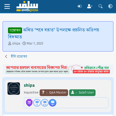
কথিত ‘শবে বরাত’ উপলক্ষে প্রচলিত কতিপয়
প্রশ্নোত্তর
বিদআত
T
S
shipa
Mar 1, 2023
h
t
r
a
দ্বীনি প্রশ্নোত্তর
e
r
a
t
d
d
s
a
t
t
a
e
shipa
r
t
Inquisitive
Q&A Master
Salafi User
e
r