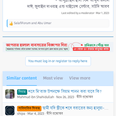
- আব্দুল্লাহিল হাদী বিন আব্দুল জলীল
দাঈ, জুবাইল দাওয়াহ এন্ড গাইডেন্স সেন্টার, সউদি আরব​
Last edited by a moderator:
Mar 1, 2023
SalafiForum
and
Abu Umar
R
e
a
c
t
i
o
n
You must log in or register to reply here.
s
:
Similar content
Most view
View more
শবে মি‘রাজ উপলক্ষে সিয়াম পালন করা যাবে কি?
সিয়াম
Mahmud ibn Shahidullah
Nov 26, 2023
দ্বীনি প্রশ্নোত্তর
স্বামী যদি স্ত্রীকে শবে বরাতের জন্য হালুয়া-রুটি তৈরি করতে বাধ্য করে তাহলে এ ক্ষেত্রে ওই স্ত্রীর করণীয় কী?
পারিবারিক ফিকাহ
shipa
Mar 4, 2023
দ্বীনি প্রশ্নোত্তর