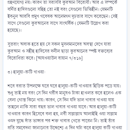
গ্রহণযোগ্য নয়। কারণ তা সরাসরি কুরআন বিরোধী। আর এ সম্পর্কে
বর্ণিত হাদিসগুলো সহিহ তো নই বরং সেগুলো ভিত্তিহীন। যেমনটি
ইবনুল আরবি প্রমুখ গবেষক আলেমগণ দৃঢ়তার সাথে করেছেন। সেই
সাথে সেগুলো কুরআনের সাথে সাংঘর্ষিক (যেমনটি উল্লেখ করা
হয়েছে)।
সুতরাং অবাক হতে হয় সে সকল মুসলমানদের অবস্থা দেখে যারা
কুরআন ও সহীহ হাদিসের দলীল ছাড়া কুরআনের স্পষ্ট বক্তব্যের
বিরোধিতা করে। [আযওয়াউল বায়ান ৭/৩১৯]
৩) হালুয়া-রুটি খাওয়া:
শবে বরাত উপলক্ষে ঘরে ঘরে হালুয়া-রুটি খাওয়ার হিড়িক পড়ে যায়।
শুধু তাই নয় বরং সে দিন গরীব মানুষও টাকা হাওলত করে হলেও এক
বেলা গোস্ত কিনে খায়। কারণ, সে দিন যদি ভাল খাবার খাওয়া যায়
তাহলে নাকি সারা বছর ভাল খাবার খাওয়া যাবে। আর হালুয়া-রুটি
খাওয়ার কারণ হিসেবে বলা হয়, নবী সাল্লাল্লাহু আলাইহি ওয়া সাল্লাম
ওহুদ যুদ্ধে দাঁত ভাঙ্গার পর শক্ত খাবার খেতে পারেন নি। তাই তাঁর
প্রতি সমবেদনা জানানোর উদ্দেশ্যে এ দিন ঘটা করে হালুয়া রুটি খাওয়া