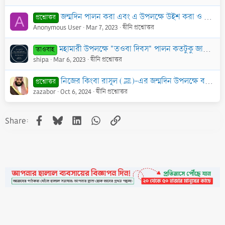
জন্মদিন পালন করা এবং এ উপলক্ষে উইশ করা ও উপহার লেনদেন করার বিধান
প্রশ্নোত্তর
A
Anonymous User
Mar 7, 2023
দ্বীনি প্রশ্নোত্তর
মহামারী উপলক্ষে "তওবা দিবস" পালন কতটুকু জায়েজ?
তাওবাহ
shipa
Mar 6, 2023
দ্বীনি প্রশ্নোত্তর
নিজের কিংবা রাসূল (ﷺ)-এর জন্মদিন উপলক্ষে বছরের নিদিষ্ট কোন দিন রোজা রাখা জায়েজ কি?
প্রশ্নোত্তর
zazabor
Oct 6, 2024
দ্বীনি প্রশ্নোত্তর
Facebook
Bluesky
LinkedIn
WhatsApp
Link
Share: