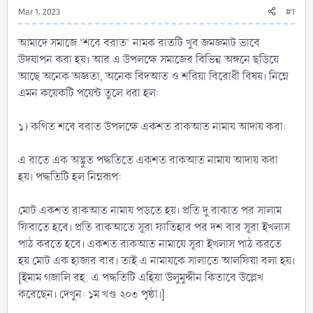
Mar 1, 2023
#1
আমাদে সমাজে ‘শবে বরাত’ নামক রাতটি খুব জমজমাট ভাবে
উদযাপন করা হয়। আর এ উপলক্ষে সমাজের বিভিন্ন অঙ্গনে ছড়িয়ে
আছে অনেক অজ্ঞতা, অনেক বিদআত ও শরিয়া বিরোধী বিষয়। নিম্নে
এমন কয়েকটি পয়েন্ট তুলে ধরা হল:
১) কথিত শবে বরাত উপলক্ষে একশত রাকআত নামায আদায় করা:
এ রাতে এক অদ্ভুত পদ্ধতিতে একশত রাকআত নামায আদায় করা
হয়। পদ্ধতিটি হল নিম্নরূপ:
মোট একশত রাকআত নামায পড়তে হয়। প্রতি দু রাকাত পর সালাম
ফিরাতে হবে। প্রতি রাকআতে সূরা ফাতিহার পর দশ বার সূরা ইখলাস
পাঠ করতে হবে। একশত রাকআত নামাযে সূরা ইখলাস পাঠ করতে
হয় মোট এক হাজার বার। তাই এ নামাযকে সালাতে আলফিয়া বলা হয়।
[ইমাম গজালি রহ. এ পদ্ধতিটি এহিয়া উলুমুদ্দীন কিতাবে উল্লেখ
করেছেন। দেখুন: ১ম খণ্ড ২০৩ পৃষ্ঠা।]