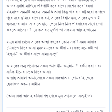
এ উপলক্ষে দেখা যায় মহিলাগণ ঘর-বাড়ি পরিষ্কার পরিচ্ছন্ন করে
আতর সুগন্ধি লাগিয়ে পরিপাটি করে রাখে। বিশেষ করে বিধবা
মহিলাগণ এমনটি করেন। এমনকি তারা কিছু খাবার একটুকরো কাপড়ে
পুরে ঘরে ঝুলিয়ে রাখে। কারণ, তাদের বিশ্বাস হল, তাদের মৃত স্বামী-
স্বজনদের আত্মা এ রাতে ছাড়া পেয়ে নিজ নিজ পরিবারের সাথে দেখা
করতে আসে। এটা যে কত বড় মূর্খতা তা একমাত্র আল্লাহ জানেন।
মানুষ মারা গেলে তাদের আত্মা বছরের কোন একটি সময় আবার
দুনিয়াতে ফিরে আসা মুসলমানদের আকীদা নয়। বরং অনেকটা তা
হিন্দুয়ানী আকীদার সাথে সামঞ্জস্যপূর্ণ।
আমাদের জন্য প্রয়োজন সকল প্রমাণ হীন অনুষ্ঠানাদী বর্জন করা এবং
সঠিক দ্বীনের দিকে ফিরে আসা।
আল্লাহ তায়ালা আমাদেরকে সকল বিদআত ও গোমরাহি থেকে
হেফাজত করুন। আমীন।
(আল বিদা আল হাওলিয়া গ্রন্থ থেকে মুল তথ্যগুলো সংগৃহীত)