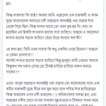
হয়।
কিন্তু বাস্তবতা কি তাই? আমরা জানি ওহোদের এক রক্তক্ষয়ী ও অসম
যুদ্ধে কাফেরদের আঘাতে নবী সাল্লাল্লাহু আলাইহি ওয়া সাল্লাম দাঁত
ভেঙ্গে গিয়ে ছিল। কিন্তু শাবান মাসে তো ওহুদ যুদ্ধ হয় নি। বরং তা
হয়েছিল ৩য় হিজরি শাওয়াল মাসের সাত তারিখে। তাহলে এ সমবেদনা
শাবান মাসের পনের তারিখে টেনে নিয়ে আসার অর্থ কী?
২য় কথা হল, তিনি নরম খাবার কি শুধু একদিন খেয়ে ছিলেন? তাহলে
এ কেমন ভালবাসা?
আপনি শাবান মাসের পনের তারিখে কিছু হালুয়া-রুটি খেলেন আবার
কিছুক্ষণ পর গরুর গোস্ত তো ঠিকই চাবিয়ে চাবিয়ে ভক্ষণ করতে
থাকেন??
৩য়ত: রাসূল সাল্লাল্লাহু আলাইহি ওয়া সাল্লাম তো কাফেরদের সাথে এক
কঠিন রক্তক্ষয়ী যুদ্ধে বীরে মত যুদ্ধ করে তার পবিত্র দাঁত হারিয়েছেন
কিন্তু আমাদের এসব নবী ভক্তদের (!) অধিকাংশের অবস্থা হল, এরা
আল্লাহর নবীর রেখে যাওয়া সাধারণ সুন্নতগুলোও ঠিকমত পালন করে