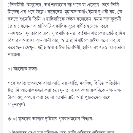
(তিরমিযী। অনুচ্ছেদ; অর্ধ শাবানের ব্যাপারে যা এসেছে। তবে তিনি
নিজেই এর পরে উল্লেখ করেছেন, মুহাম্মদ অর্থাৎ ইমাম বুখারী রহ. কে
বলতে শুনেছি তিনি এ হাদিসটিকে জঈফ বলেছেন। ইমাম দারাকুতনী
(রাহ:) বলেন: এ হাদিসটি একাধিক সূত্রে বর্ণিত হয়েছে। তবে
সনদগুলো মুযতারাব এবং সু প্রমাণিত নয়। বর্তমান শতকের শ্রেষ্ঠ হাদিস
বিশারদ আল্লামা আলবানী রাহ: ও এ হাদিসটিকে জঈফ বলে সাব্যস্ত
করেছেন। দেখুন: সহীহ ওয়া জঈফ তিরমিযী, হাদিস নং ৭৩৯, মাকতাবা
শামেলা
৭) আলোক সজ্জা:
শবে বরাত উপলক্ষে রাস্তা-ঘাট, ঘর-বাড়ি, মসজিদ, বিভিন্ন প্রতিষ্ঠান
ইত্যাদি আলোকসজ্জা করা হয়। মূলত: এসব কাজ একদিকে লক্ষ লক্ষ
টাকা শুধু অপচয় করা হয় না তেমনি এটা অগ্নি পূজকদের সাথে
সাদৃশ্যপূর্ণ।
◈ ৮) মৃতদের আত্মার দুনিয়ায় পুনরাগমনের বিশ্বাস: