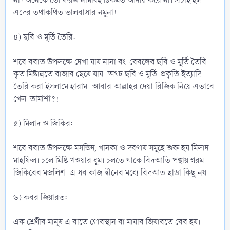
না! অনেকে তো ফরজ নামাযই ঠিকমত আদায় করে না। এটাই হল
এদের তথাকথিত ভালবাসার নমুনা!
৪) ছবি ও মূর্তি তৈরি:
শবে বরাত উপলক্ষে দেখা যায় নানা রং-বেরঙ্গের ছবি ও মূর্তি তৈরি
কৃত মিষ্টান্নতে বাজার ছেয়ে যায়। অথচ ছবি ও মূর্তি-প্রকৃতি ইত্যাদি
তৈরি করা ইসলামে হারাম। আবার আল্লাহর দেয়া রিজিক নিয়ে এভাবে
খেল-তামাশা?!
৫) মিলাদ ও জিকির:
শবে বরাত উপলক্ষে মসজিদ, খানকা ও দরগায় সমূহে শুরু হয় মিলাদ
মাহফিল। চলে মিষ্টি খওয়ার ধুম। চলতে থাকে বিদআতি পন্থায় গরম
জিকিরের মজলিশ। এ সব কাজ দ্বীনের মধ্যে বিদআত ছাড়া কিছু নয়।
৬) কবর জিয়ারত:
এক শ্রেণীর মানুষ এ রাতে গোরস্থান বা মাযার জিয়ারতে বের হয়।