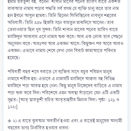
ইমাম তরতূশী রহ. বলেন: শাবান মাসের পনের তারিখ রাতে একশত
রাকআত নামায পড়ার পদ্ধতি সর্ব প্রথম যে ব্যক্তি চালু করে তার নাম
হল ইবনে আবুল হামরা। তিনি ছিলেন ফিলিস্তিনের নাবলুস শহরের
অধিবাসী। তিনি ৪৪৮ হিজরি সনে বায়তুল মাকদিসে আসেন। তার
তেলাওয়াত ছিল খুব সুন্দর। তিনি শাবান মাসের পনের তারিখ রাতে
মসজিদুল আকসায় এসে নামায শুরু করে। আর এক লোক তার পেছনে
অনুসরণ করে। অতঃপর আর একজন আসে। কিছুক্ষণ পর আরে আরও
একজন। এভাবে নামায শেষে দেখা গেল বিরাট জামাআতে পরিণত
হয়েছে।
পরিবর্তী বছর শবে বরাতে সে ব্যক্তির সাথে প্রচুর পরিমাণ মানুষ
নামাযে শরীক হয়। এভাবে এ নামাযটি মসজিদে আক্বসা সহ বিভিন্ন
মসজিদে পড়া আরম্ভ হয়ে গেল। কিছু মানুষ নিজেদের বাড়িতে এ নামায
পড়া শুরু করে দিল। পরিশেষে এমন অবস্থা দাঁড়ালো যেন এটি একটি
সুন্নত। [আত্‌ ত্বারতুশী রচিত আত্‌তাহযীর মিনাল বিদা। পৃষ্ঠা: ১২১ ও
১২২।]
◈ ২) এ রাতে কুরআন অবতীর্ণ হওয়া এবং এ রাতেই মানুষের আগামী
বছরের ভাগ্য নির্ধারিত হওয়ার ধারণা: