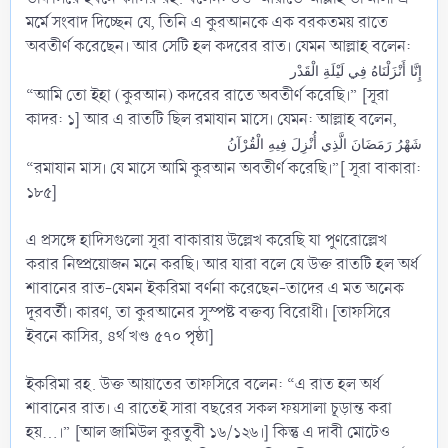
মর্মে সংবাদ দিচ্ছেন যে, তিনি এ কুরআনকে এক বরকতময় রাতে
অবতীর্ণ করেছেন। আর সেটি হল কদরের রাত। যেমন আল্লাহ বলেন:
إِنَّا أَنْزَلْنَاهُ فِي لَيْلَةِ الْقَدْر
“আমি তো ইহা (কুরআন) কদরের রাতে অবতীর্ণ করেছি।” [সূরা
কাদর: ১] আর এ রাতটি ছিল রমাযান মাসে। যেমন: আল্লাহ বলেন,
شَهْرُ رَمَضَانَ الَّذِي أُنْزِلَ فِيهِ الْقُرْآنُ
“রমাযান মাস। যে মাসে আমি কুরআন অবতীর্ণ করেছি।”[ সূরা বাকারা:
১৮৫]
এ প্রসঙ্গে হাদিসগুলো সূরা বাকারায় উল্লেখ করেছি যা পুণরোল্লেখ
করার নিষ্প্রয়োজন মনে করছি। আর যারা বলে যে উক্ত রাতটি হল অর্ধ
শাবানের রাত-যেমন ইকরিমা বর্ণনা করেছেন-তাদের এ মত অনেক
দূরবর্তী। কারণ, তা কুরআনের সুস্পষ্ট বক্তব্য বিরোধী। [তাফসিরে
ইবনে কাসির, ৪র্থ খণ্ড ৫৭০ পৃষ্ঠা]
ইকরিমা রহ. উক্ত আয়াতের তাফসিরে বলেন: “এ রাত হল অর্ধ
শাবানের রাত। এ রাতেই সারা বছরের সকল ফয়সালা চূড়ান্ত করা
হয়…।” [আল জামিউল কুরতুবী ১৬/১২৬।] কিন্তু এ দাবী মোটেও