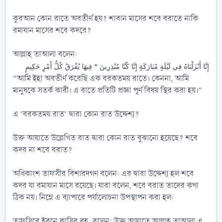
কুরআন কোন রাতে অবতীর্ণ হয়? শাবান মাসের শবে বরাতে নাকি
রমাযান মাসের শবে কদরে?
আল্লাহ তাআলা বলেন:
إِنَّا أَنْزَلْنَاهُ فِي لَيْلَةٍ مُبَارَكَةٍ إِنَّا كُنَّا مُنْذِرِينَ * فِيهَا يُفْرَقُ كُلُّ أَمْرٍ حَكِيمٍ
“আমি ইহা অবতীর্ণ করেছি এক বরকতময় রাতে। কেননা, আমি
মানুষকে সতর্ক কারী। এ রাতে প্রতিটি প্রজ্ঞা পূর্ণ বিষয় স্থির করা হয়।”
এ ‘বরকতময় রাত‘ দ্বারা কোন রাত উদ্দেশ্য?
উক্ত আয়াতে উল্লেখিত রাত দ্বারা কোন রাত বুঝানো হয়েছে? শবে
কদর না শবে বরাত?
অধিকাংশ তাফসীর বিশারদগণ বলেন: এর দ্বারা উদ্দেশ্য হল শবে
কদর যা রমাযান মাসে রয়েছে। যারা বলেন, শবে বরাত তাদের কথা
ঠিক নয়। নিম্নে এ ব্যাপারে পর্যালোচনা উপস্থাপন করা হল:
তাফসিরে ইবনে কাসির রহ. বলেন: উক্ত আয়াতে আল্লাহ তাআলা এ