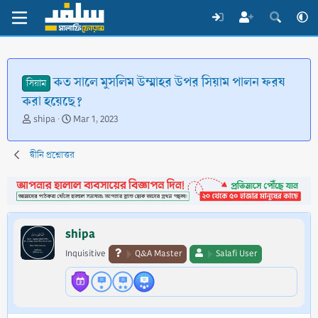
কত সালে মুসলিম উম্মাহর উপর সিয়াম পালন ফরয
সিয়াম
করা হয়েছে?
T
S
shipa
Mar 1, 2023
h
t
r
a
দ্বীনি প্রশ্নোত্তর
e
r
a
t
d
d
s
a
t
t
a
e
shipa
r
t
Inquisitive
Q&A Master
Salafi User
e
r