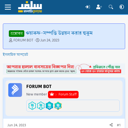
ওয়াকফ-সম্পত্তি উন্নয়ন করার হুকুম
প্রশ্নোত্তর
T
S
FORUM BOT
Jun 24, 2023
h
t
r
a
ইসলামিক আপডেট
e
r
a
t
d
d
s
a
t
t
a
e
FORUM BOT
r
t
New member
Forum Staff
e
r
Jun 24, 2023
#1