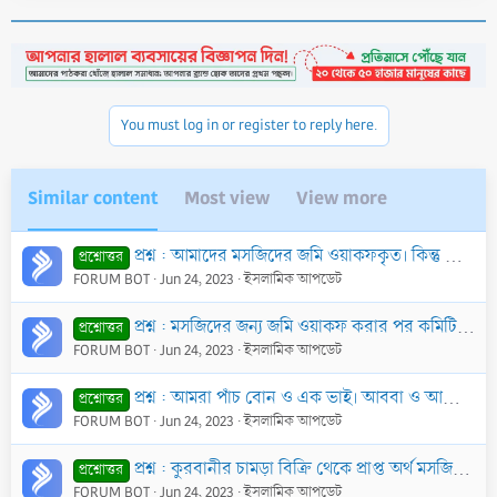
You must log in or register to reply here.
Similar content
Most view
View more
প্রশ্ন : আমাদের মসজিদের জমি ওয়াকফকৃত। কিন্তু যারা ওয়াকফ করেছেন তারা কমিটিতে ভালো পদ না পাওয়ায় মাঝে মাঝে কটু কথা বলে থাকেন। এক্ষণে উক্ত মসজিদে ছালাত শু
প্রশ্নোত্তর
FORUM BOT
Jun 24, 2023
ইসলামিক আপডেট
প্রশ্ন : মসজিদের জন্য জমি ওয়াকফ করার পর কমিটির কোন সদস্যের সাথে মনোমালিন্যের কারণে জমিদাতা তাকে বলেন যে, আপনি এ মসজিদে ছালাত আদায় থেকে বিরত না থাকলে ক
প্রশ্নোত্তর
FORUM BOT
Jun 24, 2023
ইসলামিক আপডেট
প্রশ্ন : আমরা পাঁচ বোন ও এক ভাই। আববা ও আম্মা জীবিত আছে। আমরা কিছু সম্পত্তি নিয়ে বাকী সম্পত্তি আমার একমাত্র ভাইকে লিখে দিতে চাই। এরূপ করলে কি আমার পিত
প্রশ্নোত্তর
FORUM BOT
Jun 24, 2023
ইসলামিক আপডেট
প্রশ্ন : কুরবানীর চামড়া বিক্রি থেকে প্রাপ্ত অর্থ মসজিদের উন্নয়নে কাজে লাগানো যাবে কি?
প্রশ্নোত্তর
FORUM BOT
Jun 24, 2023
ইসলামিক আপডেট