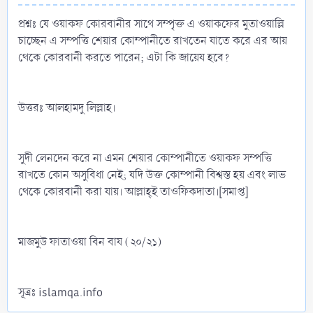
প্রশ্নঃ যে ওয়াকফ কোরবানীর সাথে সম্পৃক্ত এ ওয়াকফের মুতাওয়াল্লি
চাচ্ছেন এ সম্পত্তি শেয়ার কোম্পানীতে রাখতেন যাতে করে এর আয়
থেকে কোরবানী করতে পারেন; এটা কি জায়েয হবে?
উত্তরঃ আলহামদু লিল্লাহ।
সুদী লেনদেন করে না এমন শেয়ার কোম্পানীতে ওয়াকফ সম্পত্তি
রাখতে কোন অসুবিধা নেই; যদি উক্ত কোম্পানী বিশ্বস্ত হয় এবং লাভ
থেকে কোরবানী করা যায়। আল্লাহ্‌ই তাওফিকদাতা।[সমাপ্ত]
মাজমুউ ফাতাওয়া বিন বায (২০/২১)
সূত্রঃ islamqa.info