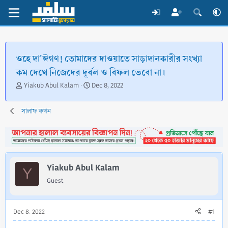
ওহে দা'ঈগণ! তোমাদের দাওয়াতে সাড়াদানকারীর সংখ্যা
কম দেখে নিজেদের দূর্বল ও বিফল ভেবো না।
T
S
Yiakub Abul Kalam
Dec 8, 2022
h
t
r
a
সালাফ কথন
e
r
a
t
d
d
s
a
t
t
a
e
Yiakub Abul Kalam
Y
r
Guest
t
e
r
Dec 8, 2022
#1