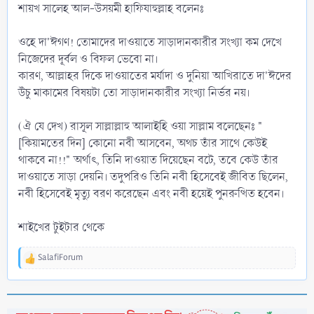
শায়খ সালেহ আল-উসয়মী হাফিযাহুল্লাহ বলেনঃ
ওহে দা'ঈগণ! তোমাদের দাওয়াতে সাড়াদানকারীর সংখ্যা কম দেখে
নিজেদের দূর্বল ও বিফল ভেবো না।
কারণ, আল্লাহর দিকে দাওয়াতের মর্যাদা ও দুনিয়া আখিরাতে দা'ঈদের
উঁচু মাকামের বিষয়টা তো সাড়াদানকারীর সংখ্যা নির্ভর নয়।
(ঐ যে দেখ) রাসূল সাল্লাল্লাহু আলাইহি ওয়া সাল্লাম বলেছেনঃ "
[কিয়ামতের দিন] কোনো নবী আসবেন, অথচ তাঁর সাথে কেউই
থাকবে না!!" অর্থাৎ, তিনি দাওয়াত দিয়েছেন বটে, তবে কেউ তাঁর
দাওয়াতে সাড়া দেয়নি। তদুপরিও তিনি নবী হিসেবেই জীবিত ছিলেন,
নবী হিসেবেই মৃত্যু বরণ করেছেন এবং নবী হয়েই পুনরুত্থিত হবেন।
শাইখের টুইটার থেকে
SalafiForum
R
e
a
c
t