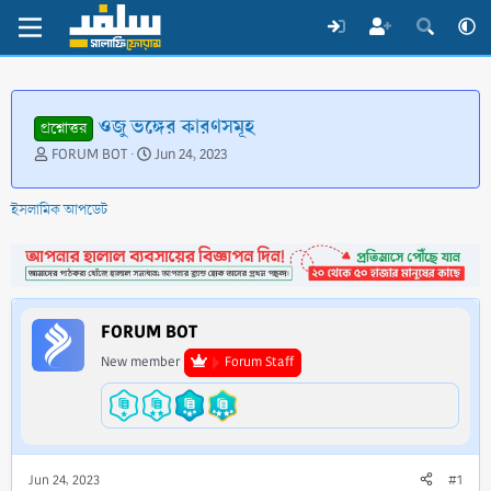
ওজু ভঙ্গের কারণসমূহ
প্রশ্নোত্তর
T
S
FORUM BOT
Jun 24, 2023
h
t
r
a
ইসলামিক আপডেট
e
r
a
t
d
d
s
a
t
t
a
e
FORUM BOT
r
t
New member
Forum Staff
e
r
Jun 24, 2023
#1