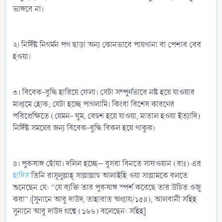
ভাঙ্গবে না।
২। নির্দিষ্ট নিগর্মন পথ ছাড়া অন্য কোনভাবে পায়খানা বা পেশাব বের
হওয়া।
৩। বিবেক-বুদ্ধি হারিয়ে ফেলা। সেটা সম্পূর্ণভাবে নষ্ট হয়ে যাওয়ার
মাধ্যমে হোক; যেটা হচ্ছে পাগলামি। কিংবা বিশেষ কারণের
পরিপ্রেক্ষিতে (যেমন- ঘুম, বেহুশ হয়ে যাওয়া, মাতাল হওয়া ইত্যাদি)
নির্দিষ্ট সময়ের জন্য বিবেক-বুদ্ধি বিকল হয়ে থাকুক।
৪। পুরুষাঙ্গ ছোঁয়া। দলিল হচ্ছে– বুসরা বিনতে সাফওয়ান (রাঃ) এর
হাদিস
তিনি রাসূলুল্লাহ্‌ সাল্লাল্লাহু আলাইহি ওয়া সাল্লামকে বলতে
শুনেছেন যে: “যে ব্যক্তি তার পুরুষাঙ্গ স্পর্শ করেছে তার উচিত ওজু
করা”।[সুনানে আবু দাউদ, তাহারাত অধ্যায়/১৫৪), আলবানী সহিহ
সুনানে আবু দাউদ গ্রন্থে (১৬৬) বলেছেন: সহিহ]