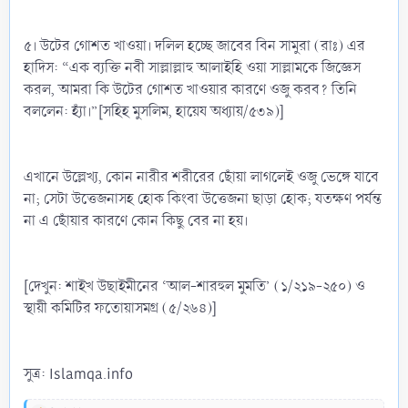
৫। উটের গোশত খাওয়া। দলিল হচ্ছে জাবের বিন সামুরা (রাঃ) এর
হাদিস: “এক ব্যক্তি নবী সাল্লাল্লাহু আলাইহি ওয়া সাল্লামকে জিজ্ঞেস
করল, আমরা কি উটের গোশত খাওয়ার কারণে ওজু করব? তিনি
বললেন: হ্যাঁ।”[সহিহ মুসলিম, হায়েয অধ্যায়/৫৩৯)]
এখানে উল্লেখ্য, কোন নারীর শরীরের ছোঁয়া লাগলেই ওজু ভেঙ্গে যাবে
না; সেটা উত্তেজনাসহ হোক কিংবা উত্তেজনা ছাড়া হোক; যতক্ষণ পর্যন্ত
না এ ছোঁয়ার কারণে কোন কিছু বের না হয়।
[দেখুন: শাইখ উছাইমীনের ‘আল-শারহুল মুমতি’ (১/২১৯-২৫০) ও
স্থায়ী কমিটির ফতোয়াসমগ্র (৫/২৬৪)]
সুত্র: Islamqa.info