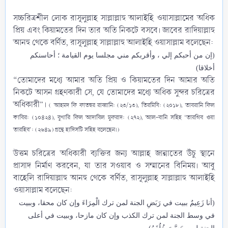
সচ্চরিত্রশীল লোক রাসূলুল্লাহ সাল্লাল্লাহু আলাইহি ওয়াসাল্লামের অধিক
প্রিয় এবং কিয়ামতের দিন তার অতি নিকটে বসবে। জাবের ‎রাদিয়াল্লাহু
আনহু থেকে বর্ণিত, রাসূলুল্লাহ সাল্লাল্লাহু আলাইহি ওয়াসাল্লাম‎ বলেছেন:​
(إن من أحبكم إلي ، وأقربكم مني مجلسا يوم القيامة ؛ أحاسنكم
أخلاقا)
“তোমাদের মধ্যে আমার অতি প্রিয় ও কিয়ামতের দিন আমার অতি
নিকটে আসন গ্রহণকারী সে, যে তোমাদের মধ্যে অধিক সুন্দর চরিত্রের
অধিকারী”।
( আহমদ ফি ফাতহুর রাব্বানি: (২৩/১৩), তিরমিযি: (২০১৮), তাবরানি ফিল
কাবির: (১০৪২৪), বুখারি ফিল আদাবিল মুফরাদ: (২৭২), আল-বানি সহিহ ‘তারগিব ওয়া
তারহিব’: (২৬৪৯) গ্রন্থে হাদিসটি সহিহ বলেছেন।)
উত্তম চরিত্রের অধিকারী ব্যক্তির জন্য আল্লাহ জান্নাতের উঁচু স্থানে
প্রাসাদ নির্মাণ করবেন, যা তার সওয়াব ও সম্মানের বিনিময়। আবু
বাহেলি ‎রাদিয়াল্লাহু আনহু থেকে বর্ণিত, রাসূলুল্লাহ সাল্লাল্লাহু আলাইহি
ওয়াসাল্লাম‎ বলেছেন:​
(أنا زَعِيمٌ ببيت في رَبَضِ الجنة لمن ترك الْمِرَاءَ وإن كان محقا، وببيت
في وسط الجنة لمن ترك الكذب وإن كان مازحا، وببيت في أعلى