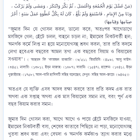
(مَنْ غَسَّلَ يَوْمَ الْجُمُعَةِ وَاغْتَسَلَ ، ثُمَّ بَكَّرَ وَابْتَكَرَ ، وَمَشَى وَلَمْ يَرْكَبْ ،
وَدَنَا مِنْ الإِمَامِ ، فَاسْتَمَعَ وَلَمْ يَلْغُ ، كَانَ لَهُ بِكُلِّ خُطْوَةٍ عَمَلُ سَنَةٍ ؛ أَجْرُ
صِيَامِهَا وَقِيَامِهَا)
“জুমার দিন যে গোসল করল, ভালো করে; অতঃপর আগেভাগে
মসজিদে গেল; হেঁটে চলল, বাহনে চড়ল না; ইমামের নিকটবর্তী হল;
অনর্থক কর্মে লিপ্ত না হয়ে মনোযোগসহ শ্রবণ করল; তার প্রতি কদমে
লেখা হবেএক বছরের আমল তথা এক বছরের সিয়াম ও কিয়ামের
সওয়াব”।
( আহমদ ফি ‘ফাতহুল রাব্বানি’: (৬/৫১), তিরমিযি: (৪৯৬), আবু দাউদ:
(৩৪৫), নাসায়ি: (১৩৮১), ইব্‌ন মাজাহ: (১০৮৭), দারামি: (১৫৪৭), হাকেম: (১০৪১), ইব্‌ন
খুজাইমাহ: (১৭৫৮), আল-বানি হাদিসটি সহিহ বলেছেন, দেখুন: সহিহ আল-জামে: (৬৪০৫))
অতএব যে ব্যক্তি এসব আদব রক্ষা করবে তার প্রতি কদম এক রাত
অথবা এক সপ্তাহ অথবা এক মাস কিয়ামের সমান নয়, বরং পূর্ণ এক
বছর কিয়াম করার সমান।
জুমার দিন গোসল করা, আগে আগে ও পায়ে হেঁটে মসজিদে যাওয়া,
ইমামের নিকটবর্তী বসা, শেষের কাতারে পিছিয়ে না পড়া, মনোযোগসহ
খুতবা শ্রবণ করা এবং বেহুদা ও অনর্থক কর্মকাণ্ড ত্যাগ করার মধ্যে