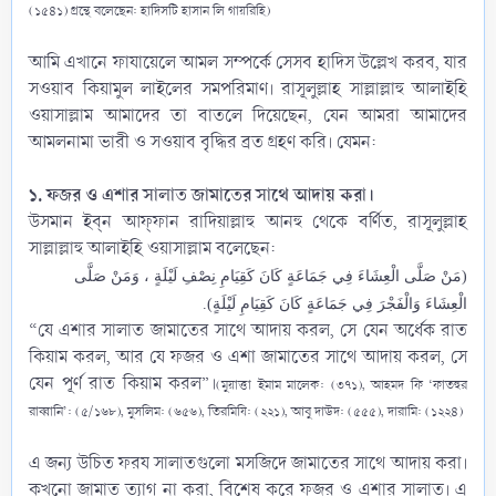
(১৫৪১) গ্রন্থে বলেছেন: হাদিসটি হাসান লি গায়রিহি)
আমি এখানে ফাযায়েলে আমল সম্পর্কে সেসব হাদিস উল্লেখ করব, যার
সওয়াব কিয়ামুল লাইলের সমপরিমাণ। রাসূলুল্লাহ সাল্লাল্লাহু আলাইহি
ওয়াসাল্লাম‎ আমাদের তা বাতলে দিয়েছেন, যেন আমরা আমাদের
আমলনামা ভারী ও সওয়াব বৃদ্ধির ব্রত গ্রহণ করি। যেমন:​
১. ফজর ও এশার সালাত জামাতের সাথে আদায় করা।
উসমান ইব্‌ন আফ্‌ফান ‎রাদিয়াল্লাহু আনহু থেকে বর্ণিত, রাসূলুল্লাহ
সাল্লাল্লাহু আলাইহি ওয়াসাল্লাম‎ বলেছেন:​
(مَنْ صَلَّى الْعِشَاءَ فِي جَمَاعَةٍ كَانَ كَقِيَامِ نِصْفِ لَيْلَةٍ ، وَمَنْ صَلَّى
الْعِشَاءَ وَالْفَجْرَ فِي جَمَاعَةٍ كَانَ كَقِيَامِ لَيْلَةٍ).
“যে এশার সালাত জামাতের সাথে আদায় করল, সে যেন অর্ধেক রাত
কিয়াম করল, আর যে ফজর ও এশা জামাতের সাথে আদায় করল, সে
যেন পূর্ণ রাত কিয়াম করল”।
(মুয়াত্তা ইমাম মালেক: (৩৭১), আহমদ ফি ‘ফাতহুর
রাব্বানি’: (৫/১৬৮), মুসলিম: (৬৫৬), তিরমিযি: (২২১), আবু দাউদ: (৫৫৫), দারামি: (১২২৪)
এ জন্য উচিত ফরয সালাতগুলো মসজিদে জামাতের সাথে আদায় করা।
কখনো জামাত ত্যাগ না করা, বিশেষ করে ফজর ও এশার সালাত। এ