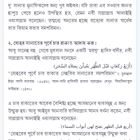
দু’ সালাত মুনাফিকদের জন্য খুব কষ্টকর। যদি তারা এর সওয়াব জানত
হাপুড় পেরে হলেও উপস্থিত হত, যেমন নবী সাল্লাল্লাহু আলাইহি
ওয়াসাল্লাম‎ বলেছেন। তন্মধ্যে অন্যতম হচ্ছে প্রত্যেক সালাত অর্ধেক
রাত কিয়াম করার সমপরিমাণ।​
২. যোহর সালাতের পূর্বে চার রাকাত আদায় করা।
আবু সালেহ রহ. থেকে মুরসাল সনদে একটি ‘মরফূ’ হাদিস বর্ণিত, নবী
সাল্লাল্লাহু আলাইহি ওয়াসাল্লাম‎ বলেছেন:​
(أَرْبَعُ رَكَعَاتٍ قَبْلَ الظُّهْرِ يَعْدِلْنَ بِصَلاَةِ السَّحَرِ).
“যোহরের পূর্বে চার রাকাত সেহরির সালাতের সমপরিমাণ”।
( মুসান্নাফ
ইব্‌ন আবি শায়বাহ: (৫৯৪০), আল-বানি হাদিসটি হাসান বলেছেন। দেখুন: সিলসিলাতুস
সাহিহাহ: (১৪৩১)
এ চার রাকাতের আরেক বৈশিষ্ট্য হচ্ছে আসমানের দ্বারসমূহ এ জন্য
উন্মুক্ত হয়। আবু আইয়ুব আনসারি ‎রাদিয়াল্লাহু আনহু বর্ণনা করেন, নবী
সাল্লাল্লাহু আলাইহি ওয়াসাল্লাম‎ বলেছেন:
(أربع قبل الظهر تفتح لهن أبواب السماء) .
“যোহরের পূর্বে চার রাকাতের জন্য আসমানের দ্বারসমূহ উন্মুক্ত করা