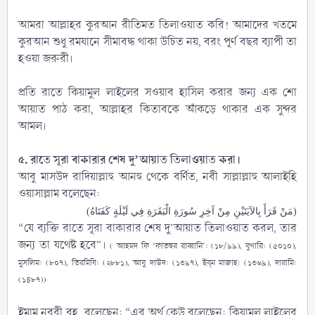
আমরা আল্লাহর কুরআন রীতিমত তিলাওয়াত করি! আমাদের খতমে
কুরআন শুধু রমযানে সীমাবদ্ধ থাকা উচিত নয়, বরং পূর্ণ বছর ব্যাপী তা
হওয়া জরুরী।
প্রতি রাতে কিয়ামুল লাইলের সওয়াব হাসিল করার জন্য এক শো
আয়াত পাঠ করা, আল্লাহর কিতাবকে আঁকড়ে থাকার এক সুন্দর
আমল।
৫. রাতে সূরা বাকারার শেষ দু’আয়াত তিলাওয়াত করা।
আবু মাসউদ ‎রাদিয়াল্লাহু আনহু থেকে বর্ণিত, নবী সাল্লাল্লাহু আলাইহি
ওয়াসাল্লাম‎ বলেছেন:​
(مَنْ قَرَأَ بِالآيَتَيْنِ مِنْ آخِرِ سُورَةِ الْبَقَرَةِ فِي لَيْلَةٍ كَفَتَاهُ)
“যে ব্যক্তি রাতে সূরা বাকারার শেষ দু’আয়াত তিলাওয়াত করল, তার
জন্য তা যথেষ্ট হবে”।
( আহমদ ফি ‘ফাতহুর রাব্বানি’: (১৮/৯৯), বুখারি: (৫০১০),
মুসলিম: (৮০৭), তিরমিযি: (২৮৮১), আবু দাউদ: (১৩৯৭), ইব্‌ন মাজাহ: (১৩৬৯), দারামি:
(১৪৮৭))
ইমাম নববী রহ. বলেছেন: “এর অর্থ কেউ বলেছেন: কিয়ামুল লাইলের