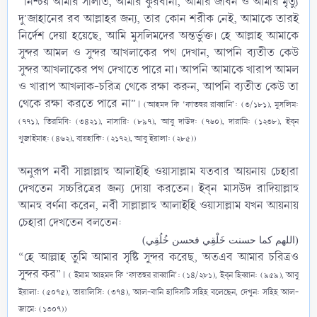
“নিশ্চয় আমার সালাত, আমার কুরবানী, আমার জীবন ও আমার মৃত্যু
দু’জাহানের রব আল্লাহর জন্য, তার কোন শরীক নেই, আমাকে তারই
নির্দেশ দেয়া হয়েছে, আমি মুসলিমদের অন্তর্ভুক্ত। হে আল্লাহ আমাকে
সুন্দর আমল ও সুন্দর আখলাকের পথ দেখান, আপনি ব্যতীত কেউ
সুন্দর আখলাকের পথ দেখাতে পারে না। আপনি আমাকে খারাপ আমল
ও খারাপ আখলাক-চরিত্র থেকে রক্ষা করুন, আপনি ব্যতীত কেউ তা
থেকে রক্ষা করতে পারে না”।
(আহমদ ফি ‘ফাতহুর রাব্বানি’: (৩/১৮১), মুসলিম:
(৭৭১), তিরমিযি: (৩৪২১), নাসায়ি: (৮৯৭), আবু দাউদ: (৭৬০), দারামি: (১২৩৮), ইব্‌ন
খুজাইমাহ: (৪৬২), বায়হাকি: (২১৭২), আবু ইয়ালা: (২৮৫))
অনুরূপ নবী সাল্লাল্লাহু আলাইহি ওয়াসাল্লাম যতবার আয়নায় চেহারা
দেখতেন সচ্চরিত্রের জন্য দোয়া করতেন। ইব্‌ন মাসউদ রাদিয়াল্লাহু
আনহু বর্ণনা করেন, নবী সাল্লাল্লাহু আলাইহি ওয়াসাল্লাম‎ যখন আয়নায়
চেহারা দেখতেন বলতেন:​
(اللهم كما حسنت خَلْقِي فحسن خُلُقِي)
“হে আল্লাহ তুমি আমার সৃষ্টি সুন্দর করেছ, অতএব আমার চরিত্রও
সুন্দর কর”।
( ইমাম আহমদ ফি ‘ফাতহুর রাব্বানি’: (১৪/২৮১), ইব্‌ন হিব্বান: (৯৫৯), আবু
ইয়ালা: (৫০৭৫), তায়ালিসি: (৩৭৪), আল-বানি হাদিসটি সহিহ বলেছেন, দেখুন: সহিহ আল-
জামে: (১৩০৭))