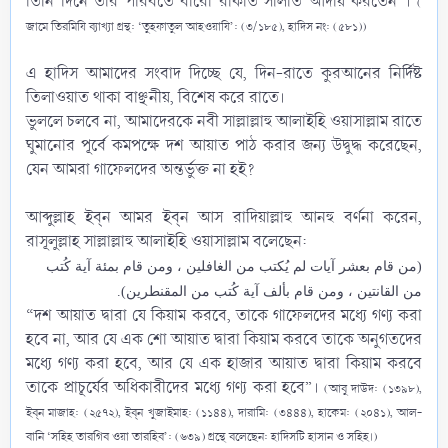
তিনি দিনে তার পরিবর্তে বারো রাকাত সালাত আদায় করতেন”।
(
জামে তিরমিযি ব্যাখ্যা গ্রন্থ: ‘তুহফাতুল আহওয়াযি’: (৩/১৮৫), হাদিস নং: (৫৮১))
এ হাদিস আমাদের সংবাদ দিচ্ছে যে, দিন-রাতে কুরআনের নির্দিষ্ট
তিলাওয়াত থাকা বাঞ্ছনীয়, বিশেষ করে রাতে।
ভুললে চলবে না, আমাদেরকে নবী সাল্লাল্লাহু আলাইহি ওয়াসাল্লাম রাতে
ঘুমানোর পূর্বে কমপক্ষে দশ আয়াত পাঠ করার জন্য উদ্বুদ্ধ করেছেন,
যেন আমরা গাফেলদের অন্তর্ভুক্ত না হই?
আব্দুল্লাহ ইব্‌ন আমর ইব্‌ন আস ‎রাদিয়াল্লাহু আনহু বর্ণনা করেন,
রাসূলুল্লাহ সাল্লাল্লাহু আলাইহি ওয়াসাল্লাম‎ বলেছেন:​
(من قام بعشر آيات لم يُكتب من الغافلين ، ومن قام بمئة آية كُتب
من القانتين ، ومن قام بألف آية كُتب من المقنطرين).
“দশ আয়াত দ্বারা যে কিয়াম করবে, তাকে গাফেলদের মধ্যে গণ্য করা
হবে না, আর যে এক শো আয়াত দ্বারা কিয়াম করবে তাকে অনুগতদের
মধ্যে গণ্য করা হবে, আর যে এক হাজার আয়াত দ্বারা কিয়াম করবে
তাকে প্রাচূর্যের অধিকারীদের মধ্যে গণ্য করা হবে”।
(আবু দাউদ: (১৩৯৮),
ইব্‌ন মাজাহ: (২৫৭২), ইব্‌ন খুজাইমাহ: (১১৪৪), দারামি: (৩৪৪৪), হাকেম: (২০৪১), আল-
বানি ‘সহিহ তারগিব ওয়া তারহিব’: (৬৩৯) গ্রন্থে বলেছেন: হাদিসটি হাসান ও সহিহ।)