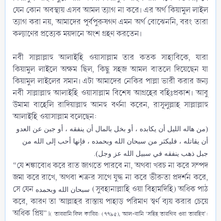
যেন কোন অবস্থায় এসব আমল ত্যাগ না করে। এর অর্থ কিয়ামুল লাইল
ত্যাগ করা নয়, আমাদের পূর্বপুরুষগণ এমন অর্থ বোঝেননি, বরং তারা
কল্যাণের প্রত্যেক ময়দানে অংশ গ্রহণ করতেন।
নবী সাল্লাল্লাহু আলাইহি ওয়াসাল্লাম‎ তার কতক সাহাবিকে, যারা
কিয়ামুল লাইলে অক্ষম ছিল, কিছু সহজ আমল বাতলে দিয়েছেন যা
কিয়ামুল লাইলের সমান। এটা আমাদের নেকির পাল্লা ভারী করার জন্য
নবী সাল্লাল্লাহু আলাইহি ওয়াসাল্লাম‎ বিশেষ আগ্রহের বহিঃপ্রকাশ। আবু
উমামা বাহেলি ‎রাদিয়াল্লাহু আনহু বর্ণনা করেন, রাসূলুল্লাহ সাল্লাল্লাহু
আলাইহি ওয়াসাল্লাম‎ বলেছেন:​
(من هاله الليل أن يكابده ، أو بخل بالمال أن ينفقه ، أو جبن عن العدو
أن يقاتله ، فليكثر من سبحان الله وبحمده ، فإنها أحب إلى الله من
جبل ذهب ينفقه في سبيل الله عز وجل).
“যে শঙ্কাবোধ করে রাত জাগতে পারবে না, অথবা খরচ না করে সম্পদ
জমা করে রাখে, অথবা শত্রুর সাথে যুদ্ধ না করে ভীরুতা প্রদর্শন করে,
সে যেন
(সুবহানাল্লাহি ওয়া বিহামদিহি) অধিক পাঠ
سبحان الله وبحمده
করে, কারণ তা আল্লাহর রাস্তায় পাহাড় পরিমাণ স্বর্ণ ব্যয় করার চেয়ে
অধিক প্রিয়”।
( তাবরানি ফিল কাবির: (৭৭৯৫), আল-বানি ‘সহিহ তারগিব ওয়া তারহিব’: