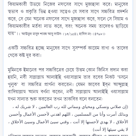
কিয়ামকারী উভয়ে নিজের নফসের সাথে মুজাহাদা করে। মানুষের
স্বভাব ও প্রকৃতি ভিন্ন হওয়া সত্বেও যে সবার সাথে সচ্চরিত্র প্রদর্শন
করে, সে যেন অনেক নফসের সাথে মুজাহাদা করে, ফলে সে সিয়াম ও
কিয়ামকারীর মর্তবা লাভ করে, বরং অনেক সময় তাদেরও ছাড়িয়ে
যায়”।
( আউনুল মাবুদ শারহু আবু দাউদ: (১৩/১৫৪), হাদিস নং: (৪৭৯৮))
একটি সচ্চরিত্র হচ্ছে মানুষের সাথে সুসম্পর্ক কায়েম রাখা ও তাদের
থেকে কষ্ট দূর করা।
মুমিনকে ইমানের পর সচ্চরিত্রের চেয়ে উত্তম কোন জিনিস প্রদান করা
হয়নি, নবী সাল্লাল্লাহু আলাইহি ওয়াসাল্লাম‎ তার রবের নিকট ‘হুসনে
খুলুক’ বা সচ্চরিত্র প্রার্থনা করতেন। যেমন জাবের ইব্‌ন আব্দুল্লাহ
‎রাদিয়াল্লাহু আনহু বর্ণনা করেন, নবী সাল্লাল্লাহু আলাইহি ওয়াসাল্লাম
যখন সালাত শুরু করতেন তখন তাকবির বলে বলতেন:​
(إن صلاتي ونسكي ومحياي ومماتي لله رب العالمين ، لا شريك له ،
وبذلك أمرت وأنا من المسلمين ، اللهم اهدني لأحسن الأعمال وأحسن
الأخلاق ، لا يهدي لأحسنها إلا أنت ، وقني سيئ الأعمال وسيئ الأخلاق ،
لا يقي سيئها إلا أنت)