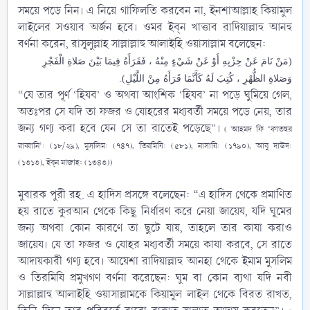
সময়ে পড়ে নিন। এ নিয়ে গাফিলতি করবেন না, ইনশাআল্লাহ কিয়ামুল
লাইলের সওয়াব অর্জন হবে। ওমর ইব্‌ন খাত্তাব ‎রাদিয়াল্লাহু আনহু
বর্ণনা করেন, রাসূলুল্লাহ সাল্লাল্লাহু আলাইহি ওয়াসাল্লাম‎ বলেছেন:​
(مَنْ نَامَ عَنْ حِزْبِهِ أَوْ عَنْ شَيْءٍ مِنْهُ ، فَقَرَأَهُ فِيمَا بَيْنَ صَلاةِ الْفَجْرِ
وَصَلاةِ الظُّهْرِ ، كُتِبَ لَهُ كَأَنَّمَا قَرَأَهُ مِنْ اللَّيْلِ).
“যে তার পূর্ণ ‘হিযব’ ও অথবা আংশিক ‘হিযব’ না পড়ে ঘুমিয়ে গেল,
অতঃপর সে যদি তা ফজর ও যোহরের মধ্যবর্তী সময়ে পড়ে নেয়, তার
জন্য গণ্য করা হবে যেন সে তা রাতেই পড়েছে”।
( আহমদ ফি ‘ফাতহুর
রাব্বানি’: (১৮/২৯), মুসলিম: (৭৪৭), তিরমিযি: (৫৮১), নাসায়ি: (১৭৯০), আবু দাউদ:
(১৩১৩), ইব্‌ন মাজাহ: (১৩৪৩))
মুবারক পুরী রহ. এ হাদিস প্রসঙ্গে বলেছেন: “এ হাদিস থেকে প্রমাণিত
হয় রাতে কুরআন থেকে কিছু নির্ধারণ করে নেয়া জায়েয, যদি ঘুমের
জন্য অথবা কোন কারণে তা ছুটে যায়, তাহলে তার কাযা করাও
জায়েয। যে তা ফজর ও যোহর মধ্যবর্তী সময়ে কাযা করবে, সে রাতে
আদায়কারী গণ্য হবে। আয়েশা ‎রাদিয়াল্লাহু আনহা থেকে ইমাম মুসলিম
ও তিরমিযি প্রমুখগণ বর্ণনা করেছেন: ঘুম বা কোন ব্যথা যদি নবী
সাল্লাল্লাহু আলাইহি ওয়াসাল্লামকে কিয়ামুল লাইল থেকে বিরত রাখত,