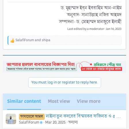
ড. মুহাম্মাদ ইব্‌ন ইবরাহিম আন-নাইম
অনুবাদ: সানাউল্লাহ নজির আহমদ
সম্পাদনা: ড. মোহাম্মদ মানজুরে ইলাহী​
Last edited by a moderator:
Jan 16, 2023
SalafiForum
and
shipa
R
e
a
c
t
i
o
n
You must log in or register to reply here.
s
:
Similar content
Most view
View more
লাইলাতুল কদরের বিস্ময়কর ফজিলত ও ৫ টি আমল যার মাধ্যমে সারারাত সালাত আদায়ের সওয়াব হয়।
ফাযায়েলে আমল
SalafiForum
Mar 20, 2025
অন্যান্য