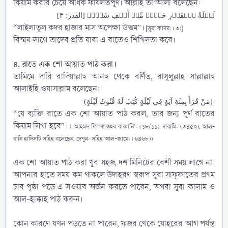
কিয়াম করার চেয়ে অধিক ফযিলতপূর্ণ। আল্লাহ তা‘আলা বলেছেন:​
لَيۡلَةُ ٱلۡقَدۡرِ خَيۡرٞ مِّنۡ أَلۡفِ شَهۡرٖ [القدر: ٣]
“লাইলাতুল কদর হাজার মাস অপেক্ষা উত্তম”।
[সূরা কাদর: (৩)]
বিস্ময় লাগে তাদের প্রতি যারা এ রাতেও শিথিলতা করে।
৪. রাতে এক শো আয়াত পাঠ করা।
তামিমে দারি ‎রাদিয়াল্লাহু আনহু থেকে বর্ণিত, রাসূলুল্লাহ সাল্লাল্লাহু
আলাইহি ওয়াসাল্লাম‎ বলেছেন:​
(مَنْ قَرَأَ بِمِئَةِ آيَةٍ فِي لَيْلَةٍ كُتِبَ لَهُ قُنُوتُ لَيْلَةٍ)
“যে ব্যক্তি রাতে এক শো আয়াত পাঠ করল, তার জন্য পূর্ণ রাতের
কিয়াম লিখা হবে”।
( আহমদ ফি ‘ফাতহুর রাব্বানি’: (১৮/১১), দারামি: (৩৪৫০), আল-
বানি হাদিসটি সহিহ বলেছেন, দেখুন: সহিহ আল-জামে: (৬৪৬৮))
এক শো আয়াত পাঠ করা খুব সহজ, দশ মিনিটের বেশী সময় লাগে না।
আপনার হাতে সময় কম থাকলে উদাহরণ স্বরূপ সূরা সাফ্‌ফাতের প্রথম
চার পৃষ্ঠা পড়ে এ সওয়াব অর্জন করতে পারেন, অথবা সূরা কালাম ও
আল-হাক্কাহ পাঠ করুন।
কোন কারণে যখন পড়তে না পারেন, ফজর থেকে যোহরের আগ পর্যন্ত