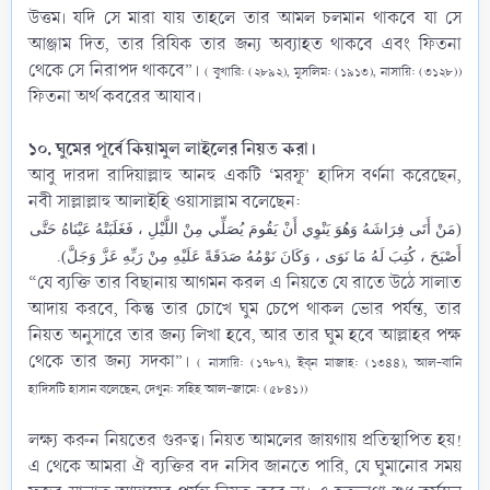
উত্তম। যদি সে মারা যায় তাহলে তার আমল চলমান থাকবে যা সে
আঞ্জাম দিত, তার রিযিক তার জন্য অব্যাহত থাকবে এবং ফিতনা
থেকে সে নিরাপদ থাকবে”।
( বুখারি: (২৮৯২), মুসলিম: (১৯১৩), নাসায়ি: (৩১২৮))
ফিতনা অর্থ কবরের আযাব।
১০. ঘুমের পূর্বে কিয়ামুল লাইলের নিয়ত করা।
আবু দারদা ‎রাদিয়াল্লাহু আনহু একটি ‘মরফূ’ হাদিস বর্ণনা করেছেন,
নবী সাল্লাল্লাহু আলাইহি ওয়াসাল্লাম‎ বলেছেন:​
(مَنْ أَتَى فِرَاشَهُ وَهُوَ يَنْوِي أَنْ يَقُومَ يُصَلِّي مِنْ اللَّيْلِ ، فَغَلَبَتْهُ عَيْنَاهُ حَتَّى
أَصْبَحَ ، كُتِبَ لَهُ مَا نَوَى ، وَكَانَ نَوْمُهُ صَدَقَةً عَلَيْهِ مِنْ رَبِّهِ عَزَّ وَجَلَّ).
“যে ব্যক্তি তার বিছানায় আগমন করল এ নিয়তে যে রাতে উঠে সালাত
আদায় করবে, কিন্তু তার চোখে ঘুম চেপে থাকল ভোর পর্যন্ত, তার
নিয়ত অনুসারে তার জন্য লিখা হবে, আর তার ঘুম হবে আল্লাহর পক্ষ
থেকে তার জন্য সদকা”।
( নাসায়ি: (১৭৮৭), ইব্‌ন মাজাহ: (১৩৪৪), আল-বানি
হাদিসটি হাসান বলেছেন, দেখুন: সহিহ আল-জামে: (৫৮৪১))
লক্ষ্য করুন নিয়তের গুরুত্ব। নিয়ত আমলের জায়গায় প্রতিস্থাপিত হয়!
এ থেকে আমরা ঐ ব্যক্তির বদ নসিব জানতে পারি, যে ঘুমানোর সময়