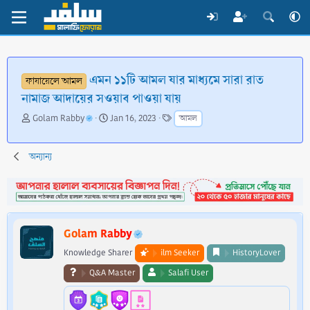
এমন ১১টি আমল যার মাধ্যমে সারা রাত
ফাযায়েলে আমল
নামাজ আদায়ের সওয়াব পাওয়া যায়
T
S
T
Golam Rabby
Jan 16, 2023
আমল
h
t
a
r
a
g
e
r
s
অন্যান্য
a
t
d
d
s
a
t
t
a
e
Golam Rabby
r
t
Knowledge Sharer
ilm Seeker
HistoryLover
e
Q&A Master
Salafi User
r