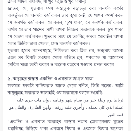
এসব আদব সীমাবদ্ধ, যা খুব সহজ ও খুব সামান্য।
জ্ঞাতব্য যে, খুতবার সময় অহেতুক নড়াচড়া করা অনর্থক কর্মের
অন্তর্ভুক্ত। যে অনর্থক কর্ম করল তার জুমা নেই। যে পাথর স্পর্শ করল
সে অনর্থক কর্ম করল। যে বলল, ‘চুপ থাক’, সে অনর্থক কর্ম করল:
অর্থাৎ যে তার পাশের সাথী অথবা নিজের সন্তানকে বলল ‘চুপ থাক’
সে বেহুদা কর্ম করল। খুতবার সময় যে তসবিহ অথবা মোবাইল অথবা
কোন জিনিস দ্বারা খেলল, সেও অনর্থক কর্ম করল।
সুতরাং জুমার আদবসমূহে শিথিলতা করা ঠিক নয়, অন্যথায় আমরা
এমন সব বিরাট সওয়াব থেকে বঞ্চিত হব, পরকালে যা আমাদের
নেকির পাল্লা ভারী করবে ও অনেক বছরের সওয়াব প্রদান করবে।
৯. আল্লাহর রাস্তায় একদিন ও একরাত জাগ্রত থাকা।
সালমান ফারসি ‎রাদিয়াল্লাহু আনহু থেকে বর্ণিত, তিনি বলেন: আমি
রাসূলুল্লাহ সাল্লাল্লাহু আলাইহি ওয়াসাল্লামকে বলতে শুনেছি:​
(رباط يوم وليلة خير من صيام شهر وقيامه ، وإن مات جرى عليه
عمله الذي كان يعمله ، وأُجري عليه رزقه ، وأمِنَ الفتَّان) ، والفتَّان هو
فتنة القبر
“একদিন ও একরাত আল্লাহর রাস্তায় শত্রুর মোকাবেলায় যুদ্ধের
প্রস্তুতিসহ দাঁড়িয়ে থাকা একমাস সিয়াম ও একমাস কিয়াম অপেক্ষা