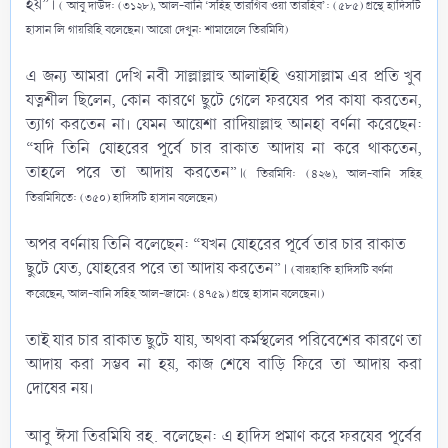
হয়”।
( আবু দাউদ: (৩১২৮), আল-বানি ‘সহিহ তারগিব ওয়া তারহিব’: (৫৮৫) গ্রন্থে হাদিসটি
হাসান লি গায়রিহি বলেছেন। আরো দেখুন: শামায়েলে তিরমিযি)
এ জন্য আমরা দেখি নবী সাল্লাল্লাহু আলাইহি ওয়াসাল্লাম‎ এর প্রতি খুব
যত্নশীল ছিলেন, কোন কারণে ছুটে গেলে ফরযের পর কাযা করতেন,
ত্যাগ করতেন না। যেমন আয়েশা ‎রাদিয়াল্লাহু আনহা বর্ণনা করেছেন:
“যদি তিনি যোহরের পূর্বে চার রাকাত আদায় না করে থাকতেন,
তাহলে পরে তা আদায় করতেন”।
( তিরমিযি: (৪২৬), আল-বানি সহিহ
তিরমিযিতে: (৩৫০) হাদিসটি হাসান বলেছেন)
অপর বর্ণনায় তিনি বলেছেন: “যখন যোহরের পূর্বে তার চার রাকাত
ছুটে যেত, যোহরের পরে তা আদায় করতেন”।
(বায়হাকি হাদিসটি বর্ণনা
করেছেন, আল-বানি সহিহ আল-জামে: (৪৭৫৯) গ্রন্থে হাসান বলেছেন।)
তাই যার চার রাকাত ছুটে যায়, অথবা কর্মস্থলের পরিবেশের কারণে তা
আদায় করা সম্ভব না হয়, কাজ শেষে বাড়ি ফিরে তা আদায় করা
দোষের নয়।
আবু ঈসা তিরমিযি রহ. বলেছেন: এ হাদিস প্রমাণ করে ফরযের পূর্বের