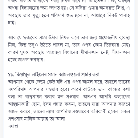
ফজর সালাত আদায়ের পর্যন্ত নিয়ত করে না। এ হতভাগা শুধু কর্মস্থল
অথবা বিদ্যালয়ের জন্য জাগ্রত হয়। সে কবিরা গুনায় অনবরত লিপ্ত, এ
অবস্থায় তার মৃত্যু হলে পরিমাণ শুভ হনে না, আল্লাহর নিকট পানাহ
চাই।
আর যে ফজরের সময় উঠার নিয়ত করে তার জন্য প্রয়োজনীয় ব্যবস্থা
নিল, কিন্তু তবুও উঠতে পারল না, তার ওপর কোন তিরস্কার নেই।
কারণ ঘুমন্ত অবস্থায় আল্লাহর বিধানের সীমালঙ্ঘন নেই, সীমালঙ্ঘন
হচ্ছে জাগ্রত অবস্থায়।
১১. কিয়ামুল লাইলের সমান আমলগুলো প্রচার করা।
আপনার থেকে জেনে কেউ যদি এর ওপর আমল করে, তাহলে তাদের
সমপরিমাণ আপনার সওয়াব হবে। কারণ কাউকে ভাল কাজের কথা
বলা তা বাস্তবায়ন করার মত সওয়াব। অতএব আপনি কল্যাণের
আহ্বানকারী হোন, ইলম প্রচার করুন, তাহলে যারা আপনার কারণে
আমল করবে, তাদের ন্যায় আপনিও সওয়াবের অধিকারী হবেন। সকল
প্রশংসার মালিক আল্লাহ তা‘আলা।
সমাপ্ত​