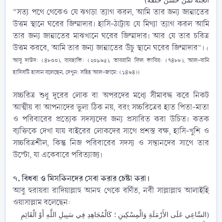
الجنة لمن حَسَّنَ خُلُقَهُ)
“সত্য পথে থেকেও যে ঝগড়া ত্যাগ করল, আমি তার জন্য জান্নাতের
উত্তম স্থানে ঘরের জিম্মাদার। হাসি-ঠাট্টায় যে মিথ্যা ত্যাগ করল আমি
তার জন্য জান্নাতের মাঝখানে ঘরের জিম্মাদার। আর যে তার চরিত্র
উত্তম করবে, আমি তার জন্য জান্নাতের উঁচু স্থানে ঘরের জিম্মাদার”।
(
আবু দাউদ: (৪৮০০), বায়হাকি: (২০৯৬৫), তাবরানি ফিল কাবির: (৭৪৮৮), আল-বানি
হাদিসটি হাসান বলেছেন, দেখুন: সহিহ আল-জামে: (১৪৬৪))
সচ্চরিত্র শুধু দূরের লোক বা অপরদের মধ্যে সীমাবদ্ধ করে নিকট
আত্মীয় বা আপনাদের ভুলা ঠিক নয়, বরং সচ্চরিত্রের হাত পিতা-মাতা
ও পরিবারের প্রত্যেক সদস্যদের জন্য প্রসারিত করা উচিত। কতক
ব্যক্তিকে দেখা যায় বাইরের লোকদের সাথে প্রশস্ত বক্ষ, হাসি-খুশি ও
সচ্চরিত্রশীল, কিন্তু নিজ পরিবারের সদস্য ও সন্তানদের সাথে তার
উল্টো, যা একেবারে পরিত্যাজ্য।
৭. বিধবা ও মিসকিনদের সেবা করার চেষ্টা করা।
আবু হুরায়রা ‎রাদিয়াল্লাহু আনহু থেকে বর্ণিত, নবী সাল্লাল্লাহু আলাইহি
ওয়াসাল্লাম‎ বলেছেন:​
(السَّاعِي عَلَى الأَرْمَلَةِ وَالْمِسْكِينِ ؛ كَالْمُجَاهِدِ فِي سَبِيلِ اللَّهِ أَوْ الْقَائِمِ