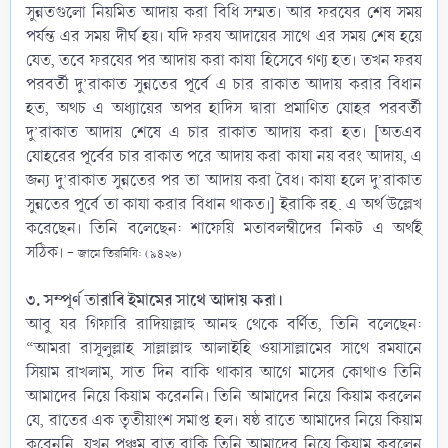
সুন্নতগুলো নিয়মিত আদায় করা বিধি সম্মত। আর ফরযের শেষ সময়
পর্যন্ত এর সময় দীর্ঘ হয়। যদি ফরয আদায়ের সাথে এর সময় শেষ হয়ে
যেত, তবে ফরযের পর আদায় করা কাযা হিসেবে গণ্য হত। তখন ফরয
পরবর্তী দু’রাকাত সুন্নতের পূর্বে এ চার রাকাত আদায় করার বিধান
হত, অথচ এ অধ্যায়ের অপর হাদিস দ্বারা প্রমাণিত যোহর পরবর্তী
দু’রাকাত আদায় শেষে এ চার রাকাত আদায় করা হত। [অতএব
যোহরের পূর্বের চার রাকাত পরে আদায় করা কাযা নয় বরং আদায়, এ
জন্য দু’রাকাত সুন্নতের পর তা আদায় করা বৈধ। কাযা হলে দু’রাকাত
সুন্নতের পূর্বে তা কাযা করার বিধান থাকত।] ইরাকি রহ. এ অর্থ উল্লেখ
করেছেন। তিনি বলেছেন: শাফেয়ি মতাবলম্বীদের নিকট এ অর্থই
সঠিক। -
জামে তিরমিযি: (৯৪২৬)
৩. সম্পূর্ণ তারাবি ইমামের সাথে আদায় করা।
আবু যর গিফারি ‎রাদিয়াল্লাহু আনহু থেকে বর্ণিত, তিনি বলেছেন:
“আমরা রাসূলুল্লাহ সাল্লাল্লাহু আলাইহি ওয়াসাল্লামের সাথে রমযানে
সিয়াম রাখলাম, সাত দিন বাকি থাকার আগে মাসের কোথাও তিনি
আমাদের নিয়ে কিয়াম করেননি। তিনি আমাদের নিয়ে কিয়াম করলেন
যে, রাতের এক তৃতীয়াংশ সমাপ্ত হল। ষষ্ঠ রাতে আমাদের নিয়ে কিয়াম
করেননি, যখন পঞ্চম রাত বাকি তিনি আমাদের নিয়ে কিয়াম করলেন