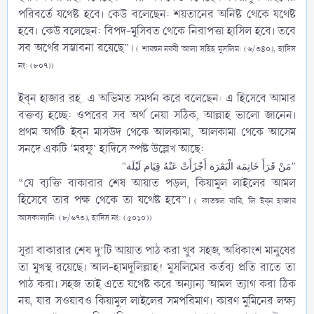
পরিবর্তে যথেষ্ট হবে। কেউ বলেছেন: শয়তানের অনিষ্ট থেকে যথেষ্ট
হবে। কেউ বলেছেন: বিপদ-মুসিবত থেকে নিরাপত্তা হাসিল হবে। তবে
সব অর্থের সম্ভাবনা রয়েছে”।
( শারহুন নববী আলা সহিহ মুসলিম: (৬/৩৪০), হাদিস
নং: (৮০৭))
ইব্‌ন হাজার রহ. এ অভিমত সমর্থন করে বলেছেন: এ হিসেবে আমার
বক্তব্য হচ্ছে: ওপরের সব অর্থ নেয়া সঠিক, আল্লাহ ভালো জানেন।
প্রথম অর্থটি ইব্‌ন মাসউদ থেকে আলকামা, আলকামা থেকে আসেম
সনদে একটি ‘মরফূ’ হাদিসে স্পষ্ট উল্লেখ আছে:​
"مَنْ قَرَأَ خَاتِمَة الْبَقَرَة أَجْزَأَتْ عَنْهُ قِيَام لَيْلَة"
“যে ব্যক্তি বাকারার শেষ আয়াত পড়ল, কিয়ামুল লাইলের আমল
হিসেবে তার পক্ষ থেকে তা যথেষ্ট হবে”।
( ফাতহুল বারি, লি ইব্‌ন হাজার
আসকালানি: (৮/৬৭৩), হাদিস নং: (৫০১০))
সূরা বাকারার শেষ দু’টি আয়াত পাঠ করা খুব সহজ, অধিকাংশ মানুষের
তা মুখস্থ রয়েছে। আল-হামদুলিল্লাহ! মুসলিমের কর্তব্য প্রতি রাতে তা
পাঠ করা। সহজ তাই এতে যথেষ্ট করে অন্যান্য আমল ত্যাগ করা ঠিক
নয়, যার সওয়াবও কিয়ামুল লাইলের সমপরিমাণ। কারণ মুমিনের লক্ষ্য