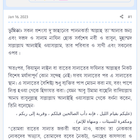
Jan 16, 2023
#1
ভূমিকা:
সকল প্রশংসা দু’জাহানের পালনকর্তা আল্লাহ তা'আলার জন্য
এবং দরূদ ও সালাম নাযিল হোক সর্বশেষ নবী ও রাসূল, মুহাম্মদ
সাল্লাল্লাহু আলাইহি ওয়াসাল্লাম, তার পরিবার ও সাথী এবং সকলের
ওপর ।
অতঃপর, কিয়ামুল লাইল বা রাতের সালাতের ফযিলত আল্লাহর নিকট
বিশেষ মর্যাদাপূর্ণ কোন সন্দেহ নেই। ফরয সালাতের পর এ সালাতের
স্থান। এ সালাতের বৈশিষ্ট্য শুধু ব্যক্তির পাপ মোচন করা নয়, বরং পাপে
লিপ্ত হওয়া থেকে হিফাযত করা। যেমন আবু উমামা বাহেলি রাদিয়াল্লাহু
আনহু রাসূলুল্লাহ সাল্লাল্লাহু আলাইহি ওয়াসাল্লাম থেকে বর্ণনা করেন,
তিনি বলেছেন:​
(عليكم بقيام الليل ، فإنه دأب الصالحين قبلكم ، وقربة إلى ربكم ،
ومكفرة للسيئات ، ومنهاة للإثم) .
“তোমরা রাতের সালাত জরুরী করে নাও, কারণ তা নেককার
লোকদের অভ্যাস, তোমাদের রবের নৈকট্য, গুনাহের কাফফারা ও