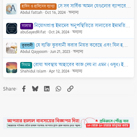
সে সব সার্বিক আমল যেগুলোর ব্যাপারে এসেছে যে তার মাধ্যমে মুসলিম জান্নাতে যাবে
হাদিস ও হাদিসের ব্যাখ্যা
Abdul fattah
Oct 16, 2024
অন্যান্য
নিয়োগপ্রাপ্ত ইমামের অনুপস্থিতিতে সালাতের ইমামতি করার সর্বাধিক যোগ্য ব্যক্তি কে? দাঁড়ি শেভ করে বা ফাসেক এমন ব্যাক্তি সালাতের ইমামতি করতে পারবে কী?
সালাত
abuSayedRifat
Oct 24, 2024
অন্যান্য
যে ব্যক্তি কুরবানী করার নিয়ত করেছে এবং যিল হজ্জ মাসের চাঁদ দেখা দিয়েছে এমন ব্যক্তির কুরবানী না করা পর্যন্ত চুল, চামড়া ও নোখ কাটা থেকে বিরত থাকা
কুরবানী
Abdul Qayyoom
Jun 21, 2023
অন্যান্য
রোযা অবস্থায় আহারের কাজ দেয় না এমন (ওষুধ) ইঞ্জেকশন ব্যবহার করা
সিয়াম
Shahidul Islam
Apr 12, 2024
অন্যান্য
Facebook
Bluesky
LinkedIn
WhatsApp
Link
Share: