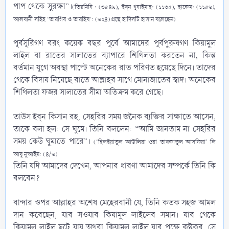
পাপ থেকে সুরক্ষা”।
(তিরমিযি : (৩৫৪৯), ইব্‌ন খুযাইমাহ: (১১৩৫), হাকেম: (১১৫৬),
আলবানী সহিহ ‘তারগিব ও তারহিব’: (৬২৪) গ্রন্থে হাদিসটি হাসান বলেছেন)
পূর্বসূরিগণ বরং কয়েক বছর পূর্বে আমাদের পূর্বপুরুষগণ কিয়ামুল
লাইল বা রাতের সালাতের ব্যাপারে শিথিলতা করতেন না, কিন্তু
বর্তমান যুগে অবস্থা পাল্টে অনেকের রাত পরিণত হয়েছে দিনে। তাদের
থেকে বিদায় নিয়েছে রাতে আল্লাহর সাথে মোনাজাতের স্বাদ। অনেকের
শিথিলতা ফজর সালাতের সীমা অতিক্রম করে গেছে।
তাউস ইব্‌ন কিসান রহ. সেহরির সময় জনৈক ব্যক্তির সাক্ষাতে আসেন,
তাকে বলা হল: সে ঘুমে। তিনি বললেন: “আমি জানতাম না সেহরির
সময় কেউ ঘুমাতে পারে”।
(‘হিলইয়াতুল আউলিয়া ওয়া তাবকাতুল আসফিয়া’ লি
আবু নুআইম: (৪/৬)
তিনি যদি আমাদের দেখেন, আপনার ধারণা আমাদের সম্পর্কে তিনি কি
বলবেন?
বান্দার ওপর আল্লাহর অশেষ মেহেরবানী যে, তিনি কতক সহজ আমল
দান করেছেন, যার সওয়াব কিয়ামুল লাইলের সমান। যার থেকে
কিয়ামুল লাইল ছুটে যায় অথবা কিয়ামুল লাইল যার পক্ষে কষ্টকর, সে