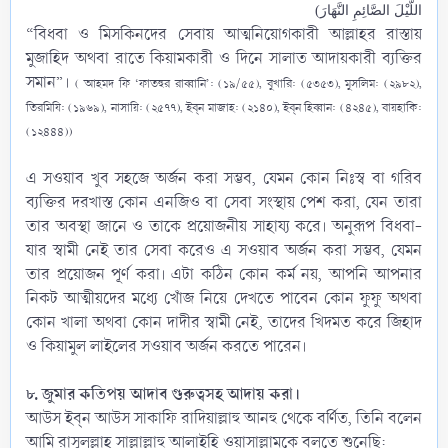
اللَّيْلَ الصَّائِمِ النَّهَارَ)
“বিধবা ও মিসকিনদের সেবায় আত্মনিয়োগকারী আল্লাহর রাস্তায়
মুজাহিদ অথবা রাতে কিয়ামকারী ও দিনে সালাত আদায়কারী ব্যক্তির
সমান”।
( আহমদ ফি ‘ফাতহুর রাব্বানি’: (১৯/৫৫), বুখারি: (৫৩৫৩), মুসলিম: (২৯৮২),
তিরমিযি: (১৯৬৯), নাসায়ি: (২৫৭৭), ইব্‌ন মাজাহ: (২১৪০), ইব্‌ন হিব্বান: (৪২৪৫), বায়হাকি:
(১২৪৪৪))
এ সওয়াব খুব সহজে অর্জন করা সম্ভব, যেমন কোন নিঃস্ব বা গরিব
ব্যক্তির দরখাস্ত কোন এনজিও বা সেবা সংস্থায় পেশ করা, যেন তারা
তার অবস্থা জানে ও তাকে প্রয়োজনীয় সাহায্য করে। অনুরূপ বিধবা-
যার স্বামী নেই তার সেবা করেও এ সওয়াব অর্জন করা সম্ভব, যেমন
তার প্রয়োজন পূর্ণ করা। এটা কঠিন কোন কর্ম নয়, আপনি আপনার
নিকট আত্মীয়দের মধ্যে খোঁজ নিয়ে দেখতে পাবেন কোন ফুফু অথবা
কোন খালা অথবা কোন দাদীর স্বামী নেই, তাদের খিদমত করে জিহাদ
ও কিয়ামুল লাইলের সওয়াব অর্জন করতে পারেন।
৮. জুমার কতিপয় আদাব গুরুত্বসহ আদায় করা।
আউস ইব্‌ন আউস সাকাফি ‎রাদিয়াল্লাহু আনহু থেকে বর্ণিত, তিনি বলেন
আমি রাসূলুল্লাহ সাল্লাল্লাহু আলাইহি ওয়াসাল্লামকে বলতে শুনেছি:​