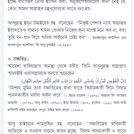
হচ্ছে যথাসম্ভব নেকি হাসিল করা। অনুরূপেআমাদের জানা নেই যে,
কোন্ আমল আল্লাহর গ্রহণযোগ্যতা লাভে ধন্য হয়।
আব্দুল্লাহ ইব্‌ন উমাইয়ের রহ. বলেছেন: “নিকৃষ্ট পেশার ন্যায় আল্লাহর
ইবাদাতেও সামান্য আমল তোমার নিজের জন্য যথেষ্ট মনে কর না, বরং
তুমি মন-প্রাণ দিয়ে অধিক অর্জনের চেষ্টা কর”।
(‘হুলইয়াতুল আউলিয়া ওয়া
তাবকাতুল আসফিয়া’ লি আবু নুআইম: (৩/৩৫৪))
৬. সচ্চরিত্র।
আয়েশা ‎রাদিয়াল্লাহু আনহা থেকে বর্ণিত, তিনি রাসূলুল্লাহ সাল্লাল্লাহু
আলাইহি ওয়াসাল্লামকে বলতে শুনেছেন:​
(إِنَّ الْمُؤْمِنَ لَيُدْرِكُ بِحُسْنِ خُلُقِهِ دَرَجَاتِ قَائِمِ اللَّيْلِ صَائِمِ النَّهَارِ).
“নিশ্চয় মুমিন তার সচ্চরিত্রের দ্বারা রাতে কিয়ামকারী দিনে সিয়াম
পালনকারীর মর্যাদা অর্জন করে”।
( ইমাম মালেক: (১৬৭৫), আহমদ ফি ‘ফাতহুর
রাব্বানি’: (১৮/৭৬), আবু দাউদ: (৪৭৯৮), ইব্‌ন হিব্বান: (৪৮০), হাকেম: (১৯৯), আল-বানি
হাদিসটি সহিহ বলেছেন, দেখুন: সহিহ আল-জামে: (১৬২০))
আবু তাইয়্যেব শামসুদ্দিন রহ. বলেছেন: “সচ্চরিত্রের অধিকারী
ব্যক্তিকে এ সওয়াব দানের কারণ হচ্ছে, সিয়াম পালনকারী ও রাতে