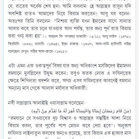
যে, রাতের অর্ধেক শেষ হল। আমি বললাম: হে আল্লাহর রাসূল যদি
অবশিষ্ট রাতও আমাদের নিয়ে কিয়াম করতেন! আবু যর বলেন:
অতঃপর তিনি বললেন: “নিশ্চয় ব্যক্তি যখন ইমামের সাথে সালাত
আদায় করে তার চলে যাওয়ার আগ পর্যন্ত, তার জন্য পূর্ণ রাত কিয়াম
করা গণ্য করা হয়”।
( আহমদ ফি ‘ফাতহুর রাব্বানি’: (৫/১১), আবু দাউদ: (১৩৭৫),
তিরমিযি: (৮০৬), নাসায়ি: (১৩৬৪), ইব্‌ন মাজাহ: (১৩২৭), আল-বানি হাদিসটি সহিহ
বলেছেন। দেখুন: সহিহ আল-জামে: (১৬১৫))
এটা এমন এক গুরুত্বপূর্ণ বিষয় যার জন্য অধিকাংশ মসজিদের ইমামগণ
রমযানে মুসল্লিদের উদ্বুদ্ধ করেন। তবুও কতক লোক এ ফযিলতের
ক্ষেত্রে শিথিলতা প্রদর্শন করে, অথচ এসব ফযিলতের কারণেই রমযান
অন্যান্য মাস থেকে আলাদা মর্যাদার অধিকারী।
নবী সাল্লাল্লাহু আলাইহি ওয়াসাল্লাম‎ বলেছেন:​
(مَنْ قَامَ رَمَضَانَ إِيمَانًا وَاحْتِسَابًا غُفِرَ لَهُ مَا تَقَدَّمَ مِنْ ذَنْبِهِ)
“রমযানে যে সওয়াবের দৃঢ় বিশ্বাস ও আল্লাহর সন্তুষ্টির আশা নিয়ে
কিয়াম করল, তার পূর্বের পাপ মোচন করে দেয়া হবে”। অনুরূপ
ফযিলত লাইলাতুল কদরের জন্যও রয়েছে, তার কিয়াম এক হাজার মাস