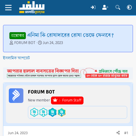
এনিমা কি রোযাদারের রোযা ভেঙ্গে ফেলবে?
প্রশ্নোত্তর
T
S
FORUM BOT
Jun 24, 2023
h
t
r
a
ইসলামিক আপডেট
e
r
a
t
d
d
s
a
t
t
a
e
FORUM BOT
r
t
New member
Forum Staff
e
r
Jun 24, 2023
#1