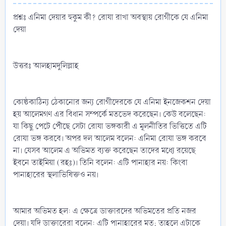
প্রশ্নঃ এনিমা দেয়ার হুকুম কী? রোযা রাখা অবস্থায় রোগীকে যে এনিমা
দেয়া
উত্তরঃ আলহামদুলিল্লাহ
কোষ্ঠকাঠিন্য ঠেকানোর জন্য রোগীদেরকে যে এনিমা ইনজেকশন দেয়া
হয় আলেমগণ এর বিধান সম্পর্কে মতভেদ করেছেন। কেউ বলেছেন:
যা কিছু পেটে পৌঁছে সেটা রোযা ভঙ্গকারী এ মূলনীতির ভিত্তিতে এটি
রোযা ভঙ্গ করবে। অপর দল আলেম বলেন: এনিমা রোযা ভঙ্গ করবে
না। যেসব আলেম এ অভিমত ব্যক্ত করেছেন তাদের মধ্যে রয়েছে
ইবনে তাইমিয়া (রহঃ)। তিনি বলেন: এটি পানাহার নয়: কিংবা
পানাহারের স্থলাভিষিক্তও নয়।
আমার অভিমত হল: এ ক্ষেত্রে ডাক্তারদের অভিমতের প্রতি নজর
দেয়া। যদি ডাক্তারেরা বলেন: এটি পানাহারের মত; তাহলে এটাকে