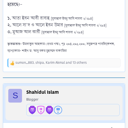
হয়েছে:-
১.
আতা ইবন আবী রাবাহ
[মুসান্নাফ ইবনু আবি শায়বা ২/২৯৪]
২.
আলে সা'দ ও আলে ইবন উমার
[মুসান্নাফ ইবনু আবি শায়বা ২/২৯৪]
৩.
মুআজ আল কারী
[মুসান্নাফ ইবনু আবি শায়বা ২/২৯৪]
কৃতজ্ঞতায়-
উমদাতুল আহকাম (প্রথম খন্ড), পৃঃ ২৬৪,২৬৫,২৬৬; সবুজপত্র পাবলিকেশন্স,
ব্যাখ্যাকার- শাইখ ড. আবু বকর মুহাম্মদ যাকারিয়া
sumon_883
,
shipa
,
Karim Akmal
and 13 others
R
e
a
c
t
i
Shahidul Islam
S
o
Blogger
n
s
: