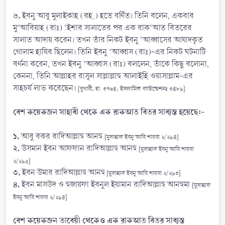
৬.
ইবনু আবূ মুলাইকাহ (রহ.) হতে বর্ণিত। তিনি বলেন, একবার
মু‘আবিয়াহ (রাঃ) ‘ইশার সালাতের পর এক রাক‘আত বিতরের
সালাত আদায় করেন। তখন তাঁর নিকট ইবনু ‘আব্বাসের আযাদকৃত
গোলাম হাযির ছিলেন। তিনি ইবনু ‘আব্বাস (রাঃ)-এর নিকট ঘটনাটি
বর্ণনা করেন, তখন ইবনু ‘আব্বাস (রাঃ) বললেন, তাঁকে কিছু বলোনা,
কেননা, তিনি আল্লাহর রাসূল সাল্লাল্লাহু আলাইহি ওয়াসাল্লাম-এর
সাহচর্য লাভ করেছেন।
[বুখারী, হা. ৩৭৬৪; ইসলামিক ফাউন্ডেশনঃ ৩৪৮৯]
বেশ কয়েকজন সাহাবী থেকে এক রাকআত বিতর সাব্যস্ত হয়েছে:-
১.
আবু বকর রাদিআল্লাহু আনহু
[মুসান্নাফ ইবনু আবি শায়বা ২/২৯৪]
২.
উসমান ইবন আফফান রাদিআল্লাহু আনহু
[মুসান্নাফ ইবনু আবি শায়বা
২/২৯৫]
৩.
ইবন উমার রাদিআল্লাহু আনহু
[মুসান্নাফ ইবনু আবি শায়বা ২/২৯৩]
৪.
ইবন মাসউদ ও হুজায়ফা ইবনুল ইয়ামান রাদিআল্লাহু আনহুমা
[মুসান্নাফ
ইবনু আবি শায়বা ২/২৯৪]
বেশ কয়েকজন তাবেয়ী থেকেও এক রাকআত বিতর সাব্যস্ত