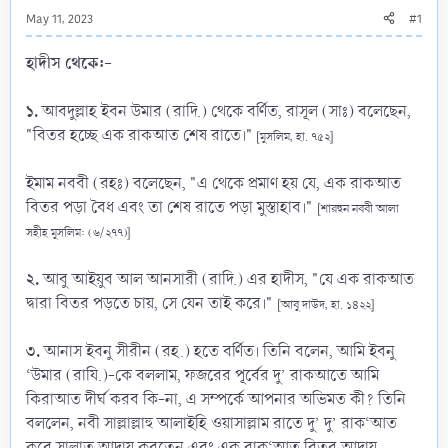
May 11, 2023
#1
হাদীস থেকে:-
১.
আবদুল্লাহ ইবন উমার (রাদি.) থেকে বর্ণিত, রাসূল (সাঃ) বলেছেন,
"বিতর হচ্ছে এক রাকআত শেষ রাতে।"
[মুসলিম, হা. ৭৫২]
ইমাম নববী (রহঃ) বলেছেন, "এ থেকে প্রমাণ হয় যে, এক রাকআত
বিতর পড়া বৈধ এবং তা শেষ রাতে পড়া মুস্তাহাব।"
[শারহুন নববী আলা
সহীহ মুসলিম: (৬/২৭৭)]
২.
আবু আইয়ুব আল আনসারী (রাদি.) এর হাদীস, "যে এক রাকআত
দ্বারা বিতর পড়তে চায়, সে যেন তাই করে।"
[আবু দাউদ, হা. ১৪২২]
৩.
আনাস ইবনু সীরীন (রহ.) হতে বর্ণিত। তিনি বলেন, আমি ইবনু
‘উমার (রাযি.)-কে বললাম, ফজরের পূর্বের দু’ রাকআতে আমি
কিরাআত দীর্ঘ করব কি-না, এ সম্পর্কে আপনার অভিমত কী? তিনি
বললেন, নবী সাল্লাল্লাহু আলাইহি ওয়াসাল্লাম রাতে দু’ দু’ রাক‘আত
করে সালাত আদায় করতেন এবং এক রাক‘আত বিতর আদায়