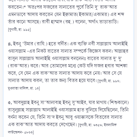
করতেন।* অতঃপর ফজরের সালাতের পূর্বে তিনি দু’ রাক‘আত
এমনভাবে আদায় করতেন যেন ইক্বামাত(ইকামত/একামত) এর শব্দ
তাঁর কানে আসছে। রাবী হাম্মাদ (রহ.) বলেন, অর্থাৎ তাড়াতাড়ি।
[বুখারী, হা. ৯৯৫]
৪.
ইবনু ‘উমার (রাযি.) হতে বর্ণিত। এক ব্যক্তি নবী সাল্লাল্লাহু আলাইহি
ওয়াসাল্লাম -এর নিকট রাতের সালাত সম্পর্কে জিজ্ঞেস করল। আল্লাহর
রাসূল সাল্লাল্লাহু আলাইহি ওয়াসাল্লাম বললেনঃ রাতের সালাত দু’ দু’
(রাক‘আত) করে। আর তোমাদের মধ্যে কেউ যদি ফজর হবার আশঙ্কা
করে, সে যেন এক রাক‘আত সালাত আদায় করে নেয়। আর সে যে
সালাত আদায় করল, তা তার জন্য বিতর হয়ে যাবে।
[বুখারী, হা. ৯৯০;
মুওয়াত্তা মালিক, হা. ১৩]
৫.
আবদুল্লাহ ইবনু সা‘আলাবাহ ইবনু সু‘আইর, যার মাথায় (শিশুকালে)
রাসূলুল্লাহ সাল্লাল্লাহু আলাইহি ওয়াসাল্লাম হাত বুলিয়ে দিয়েছিলেন, তিনি
বর্ণনা করেন যে, তিনি সা‘দ ইবনু আবূ ওয়াক্কাসকে বিতরের সালাত
এক রাক‘আত আদায় করতে দেখেছেন।
[বুখারী, হা. ৬৩৫৬; ইসলামিক
ফাউন্ডেশন- ৫৮০৩]