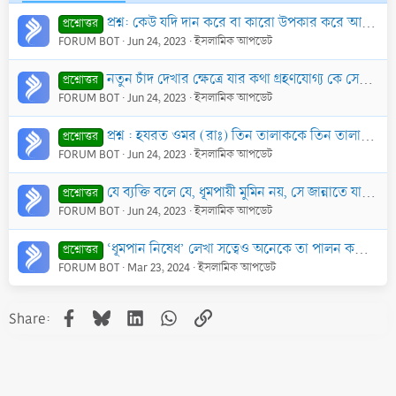
প্রশ্ন: কেউ যদি দান করে বা কারো উপকার করে আর তার দানের কথা অন্য কেউ জেনে মানুষের কাছে বলে যে, অমুক ব্যক্তি মানুষকে অনেক দান করে…
প্রশ্নোত্তর
FORUM BOT
Jun 24, 2023
ইসলামিক আপডেট
নতুন চাঁদ দেখার ক্ষেত্রে যার কথা গ্রহণযোগ্য কে সেই আদল ব্যক্তি
প্রশ্নোত্তর
FORUM BOT
Jun 24, 2023
ইসলামিক আপডেট
প্রশ্ন : হযরত ওমর (রাঃ) তিন তালাককে তিন তালাক হিসাবে গণ্য করেছেন। এটি রাসূল (ছাঃ)-এর ফয়ছালার খেলাফ নয় কি? তার এরূপ ফয়ছালা যদি সেসময় গ্রহণযোগ্য হয়, তাহ
প্রশ্নোত্তর
FORUM BOT
Jun 24, 2023
ইসলামিক আপডেট
যে ব্যক্তি বলে যে, ধূমপায়ী মুমিন নয়, সে জান্নাতে যাবে না এবং তার সাক্ষ্য গ্রহণযোগ্য হবে না, তার হুকুম কি?
প্রশ্নোত্তর
FORUM BOT
Jun 24, 2023
ইসলামিক আপডেট
‘ধূমপান নিষেধ’ লেখা সত্বেও অনেকে তা পালন করে না। সরকারীভাবে তা নিষেধ করা হলে সে নির্দেশ অমান্য করার জন্য ধূমপায়ী কি গোনাহগার হবে না?
প্রশ্নোত্তর
FORUM BOT
Mar 23, 2024
ইসলামিক আপডেট
Facebook
Bluesky
LinkedIn
WhatsApp
Link
Share: