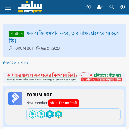
এক ব্যক্তি ধূমপান করে, তার সাক্ষ্য গ্রহণযোগ্য হবে
প্রশ্নোত্তর
কি?
T
S
FORUM BOT
Jun 24, 2023
h
t
r
a
ইসলামিক আপডেট
e
r
a
t
d
d
s
a
t
t
a
e
FORUM BOT
r
t
New member
Forum Staff
e
r