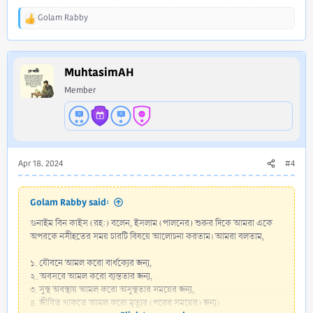
Golam Rabby
R
e
a
c
MuhtasimAH
t
i
Member
o
n
s
:
Apr 18, 2024
#4
Golam Rabby said:
গুনাইম বিন কাইস (রহ:) বলেন, ইসলাম (পালনের) শুরুর দিকে আমরা একে
অপরকে নসীহতের সময় চারটি বিষয়ে আলোচনা করতাম। আমরা বলতাম,
১. যৌবনে আমল করো বার্ধক্যের জন্য,
২. অবসরে আমল করো ব্যস্ততার জন্য,
৩. সুস্থ অবস্থায় আমল করো অসুস্থতার সময়ের জন্য,
৪. জীবিত থাকতে আমল করো মৃত্যুর (পরের সময়ের) জন্য।