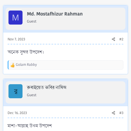
c
t
i
Md. Mostafhizur Rahman
M
o
Guest
n
s
:
Nov 7, 2023
#2
অনেক সুন্দর উপদেশ।
Golam Rabby
R
e
a
c
রুবাইয়েত কবির নাফিম
t
র
i
Guest
o
n
s
Dec 16, 2023
#3
:
মাশা-আল্লাহ উওম উপদেশ