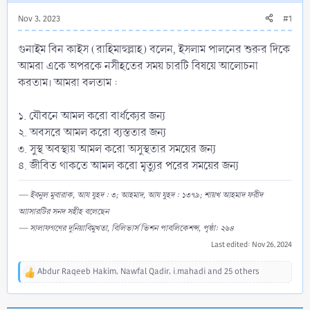
Nov 3, 2023
#1
গুনাইম বিন কাইস (রাহিমাহুল্লাহ) বলেন, ইসলাম পালনের শুরুর দিকে
আমরা একে অপরকে নসীহতের সময় চারটি বিষয়ে আলোচনা
করতাম। আমরা বলতাম :
১. যৌবনে আমল করো বার্ধক্যের জন্য
২. অবসরে আমল করো ব্যস্ততার জন্য
৩. সুস্থ অবস্থায় আমল করো অসুস্থতার সময়ের জন্য
৪. জীবিত থাকতে আমল করো মৃত্যুর পরের সময়ের জন্য
— ইবনুল মুবারাক, আয যুহদ : ৩; আহমাদ, আয যুহদ : ১৩৭৯; শায়খ আহমাদ ফরীদ
আাসারটির সনদ সহীহ বলেছেন
— সালাফগণের দুনিয়াবিমুখতা, বিলিভার্স ভিশন পাবলিকেশন্স, পৃষ্ঠা: ২৬৪
Last edited:
Nov 26, 2024
Abdur Raqeeb Hakim
,
Nawfal Qadir
,
i.mahadi
and 25 others
R
e
a