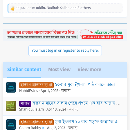
shipa
,
Jasim uddin
,
Nadirah Saliha
and 8 others
R
e
a
c
t
i
o
n
You must log in or register to reply here.
s
:
Similar content
Most view
View more
১০বার সূরা ইখলাস পাঠ করলে জান্নাতে একটি ঘর নির্মাণ করা হবে মর্মে বর্ণিত হাদীসটি কি সহীহ?
হাদিস ও হাদিসের ব্যাখ্যা
NahidEstes
Apr 1, 2025
অন্যান্য
ফরয নামাযের সালাম শেষে প্রথমে এক বার আল্লাহু আকবার, নাকি তিন বার আস্তাগফিরুল্লাহ? একটি দলিল ভিত্তিক পর্যালোচনা
সালাত
Shahidul Islam
Apr 13, 2024
অন্যান্য
সূরা ইখলাস ১০ বার পড়লে জান্নাতে একটি ঘর তৈরি করা হয়। উক্ত হাদীছটি কি ছহীহ?
হাদিস ও হাদিসের ব্যাখ্যা
Golam Rabby
Aug 2, 2023
অন্যান্য