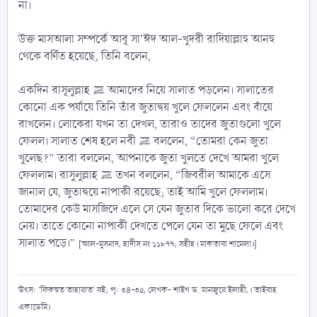
না।
উক্ত মাসআলা সম্পর্কে আবূ সা'ঈদ আল-খুদরী রাদিয়াল্লাহু আনহু
থেকে বর্ণিত হয়েছে, তিনি বলেন,
একদিন রাসূলুল্লাহ ﷺ আমাদের নিয়ে সালাত পড়লেন। সালাতের
কোনো এক পর্যায়ে তিনি তাঁর জুতাদ্বয় খুলে ফেললেন এবং বাঁয়ে
রাখলেন। লোকেরা যখন তা দেখল, তারাও তাদের জুতাগুলো খুলে
ফেলল। সালাত শেষ হলে নবী ﷺ বললেন, “তোমরা কেন জুতা
খুলেছ?” তারা বললেন, আপনাকে জুতা খুলতে দেখে আমরা খুলে
ফেললাম। রাসুলুল্লাহ ﷺ তখন বললেন, “জিবরীল আমাকে এসে
জানাল যে, জুতাদ্বয়ে নাপাকী রয়েছে; তাই আমি খুলে ফেললাম।
তোমাদের কেউ মাসজিদে এলে সে যেন জুতার দিকে ভালো করে দেখে
নেয়। তাতে কোনো নাপাকী দেখতে পেলে যেন তা মুছে ফেলে এবং
সালাত পড়ে।”
[আল-মুসনাদ, হাদীস নং ১১৮৭৭; সহীহ (মাকতাবা শামেলা)]
উৎস: 'ফিকহুত তাহারাত' বই; পৃ: ৩৪-৩৫, লেখক- শাইখ ড. মানজুরে ইলাহী, (তাইবাহ
একাডেমি)