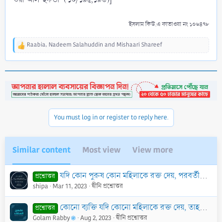
ইসলাম কিউ.এ ফাতাওয়া নং ১০৬৪৭৮
Raabia
,
Nadeem Salahuddin
and
Mishaari Shareef
R
e
a
c
t
i
o
n
You must log in or register to reply here.
s
:
Similar content
Most view
View more
যদি কোন পুরুষ কোন মহিলাকে রক্ত দেয়, পরবর্তীতে তিনি ঐ মহিলাকে বিবাহ করতে পারবেন কি না?
প্রশ্নোত্তর
shipa
Mar 11, 2023
দ্বীনি প্রশ্নোত্তর
কোনো ব্যক্তি যদি কোনো মহিলাকে রক্ত দেয়, তাহলে সেই মহিলাকে বিবাহ করা কি তার জন্য হারাম হয়ে যাবে?
প্রশ্নোত্তর
Golam Rabby
Aug 2, 2023
দ্বীনি প্রশ্নোত্তর