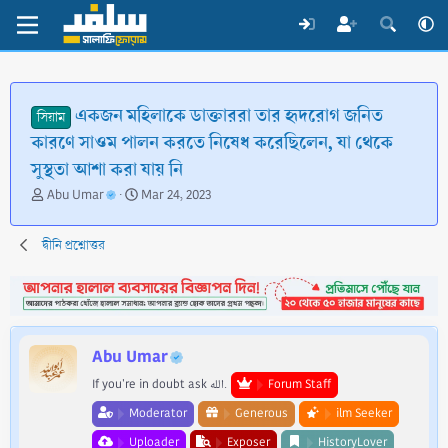
একজন মহিলাকে ডাক্তাররা তার হৃদরোগ জনিত
সিয়াম
কারণে সাওম পালন করতে নিষেধ করেছিলেন, যা থেকে
সুস্থতা আশা করা যায় নি
T
S
Abu Umar
Mar 24, 2023
h
t
r
a
দ্বীনি প্রশ্নোত্তর
e
r
a
t
d
d
s
a
t
t
a
e
Abu Umar
r
t
If you're in doubt ask الله.
Forum Staff
e
Moderator
Generous
ilm Seeker
r
Uploader
Exposer
HistoryLover