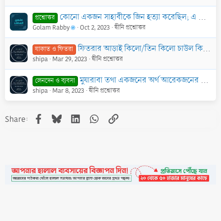
কোনো একজন সাহাবীকে জিন হত্যা করেছিল; এ কথা কি সত্য?
প্রশ্নোত্তর
Golam Rabby
Oct 2, 2023
দ্বীনি প্রশ্নোত্তর
ফিতরার আড়াই কিলো/তিন কিলো চাউল কি একজনকেই দিতে হবে নাকি দুজনকে ভাগ করে দিতে পারব?
যাকাত ও ফিতরা
shipa
Mar 29, 2023
দ্বীনি প্রশ্নোত্তর
মুযারাবা তথা একজনের অর্থ আরেকজনের শ্রম ভিত্তিতে ব্যবসা করার পদ্ধতি ও বিধিবিধান?
লেনদেন ও ব্যবসা
shipa
Mar 8, 2023
দ্বীনি প্রশ্নোত্তর
Facebook
Bluesky
LinkedIn
WhatsApp
Link
Share: