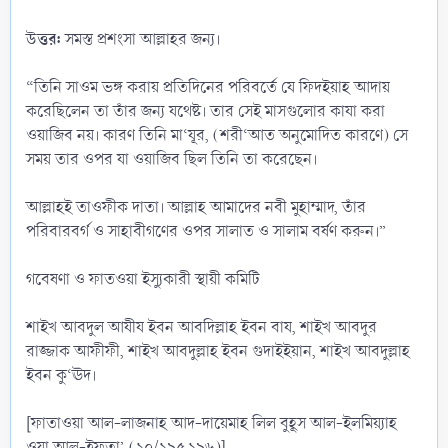
উত্তর:
সমস্ত প্রশংসা আল্লাহর জন্য।
“তিনি সাওম ভঙ্গ করায় প্রতিদিনের পরিবর্তে যে ফিদইয়াহ আদায়
করেছিলেন তা তাঁর জন্য যথেষ্ট। তার সেই মাসগুলোর কাযা করা
ওয়াজিব নয়। কারণ তিনি মা‘যূর, (শরী‘আত অনুমোদিত কারণে) সে
সময় তার ওপর যা ওয়াজিব ছিল তিনি তা করেছেন।
আল্লাহই তাওফীক দাতা। আল্লাহ আমাদের নবী মুহাম্মাদ, তাঁর
পরিবারবর্গ ও সাহাবীগণের ওপর সালাত ও সালাম বর্ষণ করুন।”
গবেষণা ও ফাতওয়া ইস্যুকারী স্থায়ী কমিটি
শাইখ আবদুল আযীয ইবন আবদিল্লাহ ইবন বায, শাইখ আবদুর
রাজ্জাক আফীফী, শাইখ আবদুল্লাহ ইবন গুদাইইয়ান, শাইখ আবদুল্লাহ
ইবন কু‘ঊদ।
[ফাতাওয়া আল-লাজনাহ আদ-দায়েমাহ লিল বুহূস আল-ইলমিয়্যাহ
ওয়া আল-ইফতা’ (১০/১৯৫,১৯৬)]