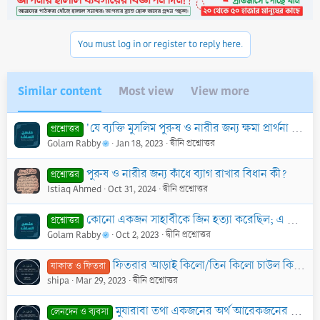
You must log in or register to reply here.
Similar content
Most view
View more
'যে ব্যক্তি মুসলিম পুরুষ ও নারীর জন্য ক্ষমা প্রার্থনা করে, প্রত্যেক মুসলিমের পরিবর্তে একটি করে ছওয়াব আল্লাহ তার আমলনামায় লিখে দেন’। হাদীসটি কি সহীহ?
প্রশ্নোত্তর
Golam Rabby
Jan 18, 2023
দ্বীনি প্রশ্নোত্তর
পুরুষ ও নারীর জন্য কাঁধে ব্যাগ রাখার বিধান কী?
প্রশ্নোত্তর
Istiaq Ahmed
Oct 31, 2024
দ্বীনি প্রশ্নোত্তর
কোনো একজন সাহাবীকে জিন হত্যা করেছিল; এ কথা কি সত্য?
প্রশ্নোত্তর
Golam Rabby
Oct 2, 2023
দ্বীনি প্রশ্নোত্তর
ফিতরার আড়াই কিলো/তিন কিলো চাউল কি একজনকেই দিতে হবে নাকি দুজনকে ভাগ করে দিতে পারব?
যাকাত ও ফিতরা
shipa
Mar 29, 2023
দ্বীনি প্রশ্নোত্তর
মুযারাবা তথা একজনের অর্থ আরেকজনের শ্রম ভিত্তিতে ব্যবসা করার পদ্ধতি ও বিধিবিধান?
লেনদেন ও ব্যবসা