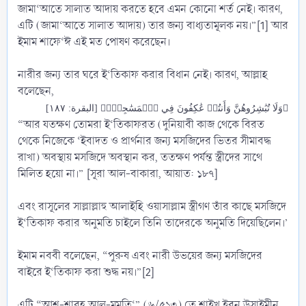
জামা‘আতে সালাত আদায় করতে হবে এমন কোনো শর্ত নেই। কারণ,
এটি (জামা‘আতে সালাত আদায়) তার জন্য বাধ্যতামূলক নয়।”[1] আর
ইমাম শাফে‘ঈ এই মত পোষণ করেছেন।
নারীর জন্য তার ঘরে ই‘তিকাফ করার বিধান নেই। কারণ, আল্লাহ
বলেছেন,
﴿وَلَا تُبَٰشِرُوهُنَّ وَأَنتُمۡ عَٰكِفُونَ فِي ٱلۡمَسَٰجِدِۗ﴾ [البقرة: ١٨٧]
“আর যতক্ষণ তোমরা ই‘তিকাফরত (দুনিয়াবী কাজ থেকে বিরত
থেকে নিজেকে ‘ইবাদত ও প্রার্থনার জন্য মসজিদের ভিতর সীমাবদ্ধ
রাখা) অবস্থায় মসজিদে অবস্থান কর, ততক্ষণ পর্যন্ত স্ত্রীদের সাথে
মিলিত হয়ো না।” [সূরা আল-বাকারা, আয়াত: ১৮৭]
এবং রাসূলের সাল্লাল্লাহু আলাইহি ওয়াসাল্লাম স্ত্রীগণ তাঁর কাছে মসজিদে
ই‘তিকাফ করার অনুমতি চাইলে তিনি তাদেরকে অনুমতি দিয়েছিলেন।’
ইমাম নববী বলেছেন, “পুরুষ এবং নারী উভয়ের জন্য মসজিদের
বাইরে ই‘তিকাফ করা শুদ্ধ নয়।”[2]
এটি “আশ-শারহ আল-মুমতি‘” (৬/৫১৩) তে শাইখ ইবন উসাইমীন