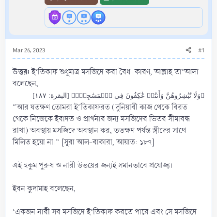
Mar 26, 2023
#1
উত্তর:
ই‘তিকাফ শুধুমাত্র মসজিদে করা বৈধ। কারণ, আল্লাহ তা‘আলা
বলেছেন,
﴿وَلَا تُبَٰشِرُوهُنَّ وَأَنتُمۡ عَٰكِفُونَ فِي ٱلۡمَسَٰجِدِۗ﴾ [البقرة: ١٨٧]
“আর যতক্ষণ তোমরা ই‘তিকাফরত (দুনিয়াবী কাজ থেকে বিরত
থেকে নিজেকে ইবাদত ও প্রার্থনার জন্য মসজিদের ভিতর সীমাবদ্ধ
রাখা) অবস্থায় মসজিদে অবস্থান কর, ততক্ষণ পর্যন্ত স্ত্রীদের সাথে
মিলিত হয়ো না।” [সূরা আল-বাকারা, আয়াত: ১৮৭]
এই হুকুম পুরুষ ও নারী উভয়ের জন্যই সমানভাবে প্রযোজ্য।
ইবন কুদামাহ বলেছেন,
‘একজন নারী সব মসজিদে ই‘তিকাফ করতে পারে এবং সে মসজিদে