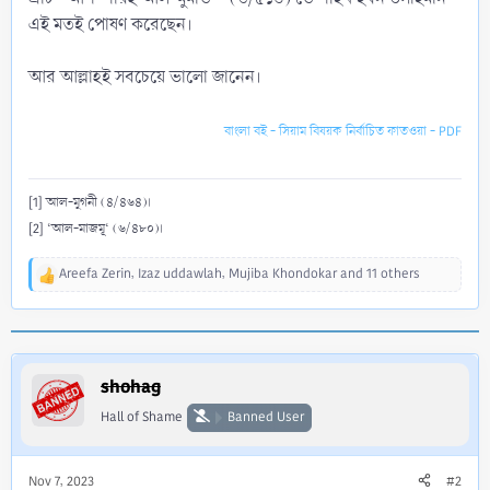
এই মতই পোষণ করেছেন।
আর আল্লাহই সবচেয়ে ভালো জানেন।
বাংলা বই - সিয়াম বিষয়ক নির্বাচিত ফাতওয়া - PDF
[1] আল-মুগনী (৪/৪৬৪)।
[2] ‘আল-মাজমূ‘ (৬/৪৮০)।
Areefa Zerin
,
Izaz uddawlah
,
Mujiba Khondokar
and 11 others
R
e
a
c
t
i
shohag
o
Hall of Shame
Banned User
n
s
:
Nov 7, 2023
#2