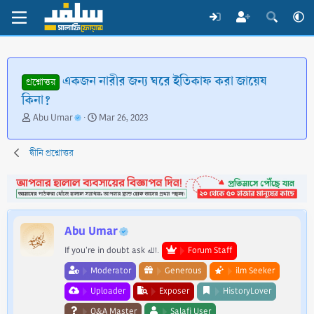
একজন নারীর জন্য ঘরে ইতিকাফ করা জায়েয
প্রশ্নোত্তর
কিনা?
T
S
Abu Umar
Mar 26, 2023
h
t
r
a
দ্বীনি প্রশ্নোত্তর
e
r
a
t
d
d
s
a
t
t
a
e
Abu Umar
r
t
If you're in doubt ask الله.
Forum Staff
e
Moderator
Generous
ilm Seeker
r
Uploader
Exposer
HistoryLover
Q&A Master
Salafi User