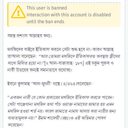
This user is banned.
Interaction with this account is disabled
until the ban ends.
সমস্ত প্রশংসা আল্লাহর জন্য।
মসজিদের বাইরে ইতিকাফ করলে সেটা শুদ্ধ হবে না। কারণ আল্লাহ
তাআলা বলেছেন:
“আর তোমরা মসজিদে ইতিকাফরত
অবস্থায় স্ত্রীদের
সাথে মিলিত
হয়ো
না।”
[২ আল-বাক্বারাহ: ১৮৭] এই হুকুম পুরুষ ও
নারী উভয়ের জন্যই সমানভাবে প্রযোজ্য।
ইবনে ক্বুদামাহ ‘আল-মুগনী’ গ্রন্থে (৪/৪৬৪)বলেছেন:
“
একজন
নারী
যে কোন প্রকারের
মসজিদে
ইতিকাফ
করতে
পারেন।
সেটা পাঞ্জেগানা মসজিদ
তথা পাঁচ ওয়াক্ত নামাযের জামাত হয় এমন
মসজিদ হওয়া শর্ত
নয়।
কারণ
জামাতে নামায আদায় করা নারীর জন্য
বাধ্যতামূলক
নয়।”
ইমাম শাফেয়ী (রহঃ)ও
এই
অভিমত
পোষণ
করেছেন।