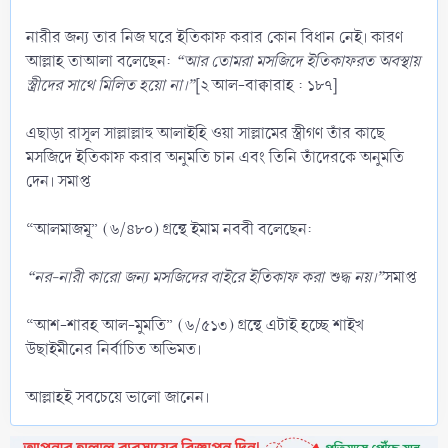
নারীর জন্য তার নিজ ঘরে ইতিকাফ করার কোন বিধান নেই। কারণ
আল্লাহ তাআলা বলেছেন:
“আর তোমরা মসজিদে ইতিকাফরত
অবস্থায়
স্ত্রীদের সাথে মিলিত
হয়ো
না।”
[২ আল-বাক্বারাহ : ১৮৭]
এছাড়া রাসূল সাল্লাল্লাহু আলাইহি ওয়া সাল্লামের স্ত্রীগণ তাঁর কাছে
মসজিদে ইতিকাফ করার অনুমতি চান এবং তিনি তাঁদেরকে অনুমতি
দেন। সমাপ্ত
“আলমাজমূ” (৬/৪৮০) গ্রন্থে ইমাম নববী বলেছেন:
“নর-নারী
কারো
জন্য
মসজিদের
বাইরে
ইতিকাফ
করা
শুদ্ধ
নয়।”
সমাপ্ত
“আশ-শারহ আল-মুমতি” (৬/৫১৩) গ্রন্থে এটাই হচ্ছে শাইখ
উছাইমীনের নির্বাচিত অভিমত।
আল্লাহই সবচেয়ে ভালো জানেন।