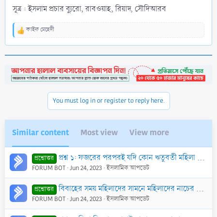
সূত্র : ইসলাম প্রচার ব্যুরো, রাবওয়াহ, রিয়াদ, সৌদিআরব
কাইফ মেহেদী
R
e
a
c
t
i
o
n
You must log in or register to reply here.
s
:
Similar content
Most view
View more
প্রশ্ন ১: ফজরের পরপরই যদি কোন ঋতুবতী মহিলা ঋতুস্রাব মুক্ত হয়, তাহলে কি সে খানাপিনা ত্যাগ করতঃ ঐ দিনের রোযা রাখবে? তার ঐ দিনের রোযা কি আদায় হয়ে যাবে না
প্রশ্নোত্তর
FORUM BOT
Jun 24, 2023
ইসলামিক আপডেট
বিবাহের সময় মহিলাদের সামনে মহিলাদের নাচের বিধান
প্রশ্নোত্তর
FORUM BOT
Jun 24, 2023
ইসলামিক আপডেট