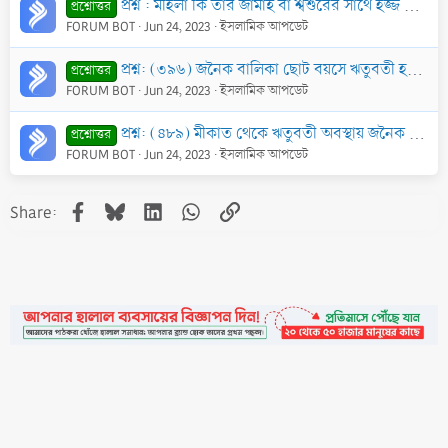
প্রশ্ন : মহিলা কি তার জামাই বা শ্বশুরের সাথে হজ্জ করতে পারবে? মাহরাম কারা? বিস্তারিত জানতে চাই।
প্রশ্নোত্তর
FORUM BOT
Jun 24, 2023
ইসলামিক আপডেট
প্রশ্ন: (৩৯৬) জনৈক বালিকা ছোট বয়সে ঋতুবতী হয়ে গেছে। সে অজ্ঞতাবশতঃ ঋতুর দিনগুলোতে সাওম পালন করেছে। এখন তার করণীয় কী?
প্রশ্নোত্তর
FORUM BOT
Jun 24, 2023
ইসলামিক আপডেট
প্রশ্ন: (৪৮৯) মীকাত থেকে ঋতুবতী অবস্থায় জনৈক নারী ইহরাম বাঁধে। মক্কায় এসে পবিত্র হওয়ার পর পরিধেয় ইহরাম বস্ত্র সে খুলে ফেলে। এর বিধান কী?
প্রশ্নোত্তর
FORUM BOT
Jun 24, 2023
ইসলামিক আপডেট
Facebook
Bluesky
LinkedIn
WhatsApp
Link
Share:
•
Contact
•
FAQs
•
Medals
•
Facebook
•
Terms
•
Privacy