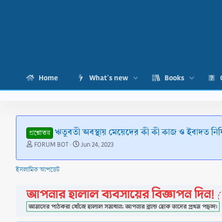
Home
What's new
Books
ঋতুবতী অবস্থায় মেয়েদের কী কী কাজ ও ইবাদত নিষ
প্রশ্নোত্তর
T
S
FORUM BOT
Jun 24, 2023
h
t
r
a
ইসলামিক আপডেট
e
r
a
t
d
d
s
a
t
t
a
e