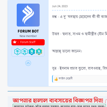
r
Jun 24, 2023
t
e
প্রশ্ন : এ দু' অবস্থায় মেয়েদের কী কী ক
r
FORUM BOT
উত্তর : স্বলাত, সাওম ও স্বামীস্ত্রীর য
New member
Forum Staff
আল্লাহ্‌ ভালো জানেন।
সূত্র : ইসলাম প্রচার ব্যুরো, রাবওয়াহ, 
কাইফ মেহেদী
R
e
a
c
t
i
o