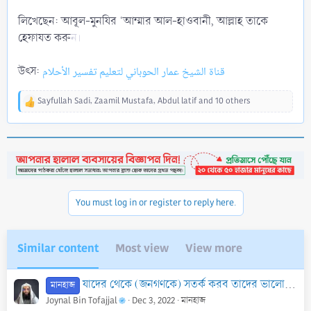
লিখেছেন: আবূল-মুনযির ʿআম্মার আল-হাওবানী, আল্লাহ তাকে
হেফাযত করু
ন।
উৎস:
قناة الشيخ عمار الحوباني لتعليم تفسير الأحلام
Sayfullah Sadi
,
Zaamil Mustafa
,
Abdul latif
and 10 others
R
e
a
c
t
i
o
n
You must log in or register to reply here.
s
:
Similar content
Most view
View more
যাদের থেকে (জনগণকে) সতর্ক করব তাদের ভালো দিকগুলোও কি উল্লেখ করা জরূরী?
মানহাজ
Joynal Bin Tofajjal
Dec 3, 2022
মানহাজ