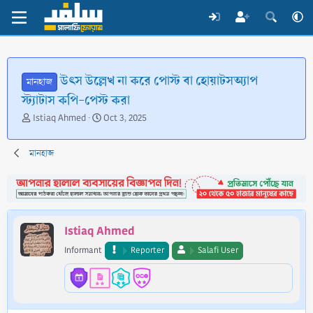
উৎস উল্লেখ না করে পোস্ট বা হোয়াটসঅ্যাপ
মানহাজ
স্ট্যাটাস কপি-পেস্ট করা
T
S
Istiaq Ahmed
Oct 3, 2025
h
t
r
a
মানহাজ
e
r
a
t
d
d
s
a
t
t
a
e
Istiaq Ahmed
r
t
Informant
Reporter
Salafi User
e
r