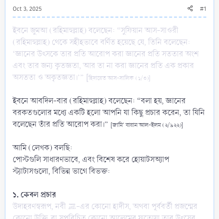
Oct 3, 2025
#1
ইবনে জুমআ (রহিমাহুল্লাহ) বলেছেন: “সুফিয়ান আস-সাওরী
(রহিমাহুল্লাহ) থেকে সহীহভাবে বর্ণিত হয়েছে যে, তিনি বলেছেন:
‘জ্ঞানের উৎসকে তার প্রতি আরোপ করা জ্ঞানের প্রতি সততার অংশ
এবং তার জন্য কৃতজ্ঞতা, আর তা না করা জ্ঞানের প্রতি এক প্রকার
অসততা ও অকৃতজ্ঞতা।’” [
হিদায়েত আস-সালিক (১/৩)]
ইবনে আবদিল-বার (রহিমাহুল্লাহ) বলেছেন: “বলা হয়, জ্ঞানের
বরকতগুলোর মধ্যে একটি হলো আপনি যা কিছু প্রচার করেন, তা যিনি
বলেছেন তাঁর প্রতি আরোপ করা।”
[জামি' বায়ান আল-ইলম (২/৯২২)]
আমি (লেখক) বলছি:
পোস্টগুলি সাধারণভাবে, এবং বিশেষ করে হোয়াটসঅ্যাপ
স্ট্যাটাসগুলো, বিভিন্ন ভাগে বিভক্ত:
১. কেবল প্রচার
উদাহরণস্বরূপ, নবী ﷺ-এর কোনো হাদীস, অথবা পূর্ববর্তী প্রজন্মের
কোনো উক্তি, বা সুপরিচিত কোনো আলেমের ফতোয়া তার উৎসের