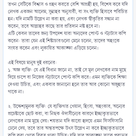
তখন সেটিকে বিশ্বাস ও গ্রহণ করতে বেশি আগ্রহী হয়, বিশেষ করে যদি
লেখক একজন আলেম, সুন্নাহর অনুসারী, বা সৎ ব্যক্তি হিসাবে পরিচিত
হন। যদি নামটি উল্লেখ না করা হয়, এবং লেখক স্বীকৃতির সন্ধান না
করেন, তবে আল্লাহর কাছে তার প্রতিদান নষ্ট হবে না।
এটি কেবল তাদের জন্য উপদেশ যারা অন্যদের পোস্ট ও স্ট্যাটাস কপি
করেন: তারা যেন এই শিষ্টাচারগুলো মেনে চলেন, তাদের অহংকে
সংযত করেন এবং লুকায়িত আকাঙ্ক্ষা এড়িয়ে চলেন।
এই বিষয়ে মানুষ দুই ধরনের:
১. অজ্ঞ ব্যক্তি: যে এই বিধান জানে না, তাই সে মূল লেখকের নাম মুছে
দিয়ে গ্রুপে বা নিজের স্ট্যাটাসে পোস্ট কপি করে। এমন ব্যক্তিকে শিক্ষা
দেওয়া উচিত, এবং একবার জানানো হলে তার আর কোনো অজুহাত
থাকে না।
২. উদ্দেশ্যমূলক ব্যক্তি: যে ব্যক্তিগত খেয়াল, হিংসা, অহংকার, অন্যের
প্রচেষ্টাকে ছোট করা, বা নিছক ঔদাসীন্যের কারণে ইচ্ছাকৃতভাবে
লেখকের নাম মুছে দেয়। শয়তান যদি কারো হৃদয়ে এমন ফিসফিসানি
ঢেলে দেয়, তবে তার অন্ততপক্ষে উৎস উল্লেখ না করে ইচ্ছাকৃতভাবে
কপি করা থেকে বিরত থাকা উচিত। যদি তার আকাঙ্ক্ষা তাকে পরাভূত