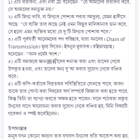
১) এটি প্রতারণা, এবং নবী ﷺ বলেছেন: “যে আমাদের প্রতারণা করে,
সে আমাদের দলভুক্ত নয়।”
২) এটি মিথ্যা দাবি, যা মিথ্যার পোশাক পরার সমতুল্য, যেমন হাদীসে
আছে: “যে ব্যক্তি তার কাছে নেই এমন কিছুর মালিকানার ভান করে,
সে হলো এমন ব্যক্তির মতো যে দু’টি মিথ্যার পোশাক পরে।”
৩) এটি পূর্ববর্তী আলেমদের পথ পরিহার, যারা সনদের (Chain of
Transmission) মূল্য দিতেন। ইবনুল মুবারক (রহিমাহুল্লাহ)
বলেছেন: “সনদ ধর্মের অংশ।”
৪) এটি সমাজকে জ্ঞান拥有ীদের শনাক্ত করা এবং তাদের থেকে
উপকৃত হওয়া, এবং তাদের জন্য দু'আ করার সুযোগ থেকে বঞ্চিত
করে।
৫) এটি কপি-কর্তাকে বিব্রতকর পরিস্থিতিতে ফেলতে পারে, কারণ
তাকে তার পোস্ট করা বিষয়ের অর্থ সম্পর্কে জিজ্ঞাসা করা হতে পারে,
কিন্তু তিনি তা ব্যাখ্যা করতে অক্ষম হতে পারেন। ফলে পাঠকরা প্রকৃত
উৎসের সাথে আলোচনা করার সুযোগ থেকে বঞ্চিত হয়, যিনি বিষয়টি
গবেষণা ও স্পষ্ট করেছিলেন।
উপসংহার
মানুষ যখন কোনো কল্যাণ তার যথাযথ উৎসের প্রতি আরোপ করা হয়,