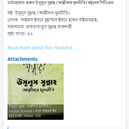
ডাউনলোড করুন উসুলুস সুন্নাহ (আক্বীদার মূলনীতি) বইয়ের পিডিএফ
বই: উসূলুস সুন্নাহ (আক্বীদার মূলনীতি)
লেখক: আহমাদ ইবনে মুহাম্মাদ ইবনে হাম্বল রহিমাহুল্লাহ;
প্রকাশনায়: মাকতাবাতুস সুন্নাহ রাজশাহী
পৃষ্ঠা সংখ্যা: ৩২
Read more about this resource...
Attachments
উসুলুস সুন্নাহ (আক্বীদার মূলনীতি) |
Usulus Sunnah - PDF আহমাদ ইবনে
মুহাম্মাদ ইবনে হাম্বল (রাহ...webp
222.3 KB · Views: 250