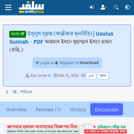
উসুলুস সুন্নাহ (আক্বীদার মূলনীতি) | Usulus
বাংলা বই
Sunnah - PDF
আহমাদ ইবনে মুহাম্মাদ ইবনে হাম্বল
(রাহি.)
Download
Login or
Register to
T
S
T
Abu Umar
Feb 15, 2023
pdf
সুন্নাহ
h
t
a
r
a
g
e
r
s
বই - পিডিএফ
a
t
d
d
s
a
Overview
Reviews (1)
History
Discussion
t
t
a
e
r
t