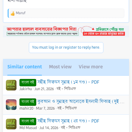
মাশাআল্লাহ
Maruf
R
e
a
c
t
i
o
You must log in or register to reply here.
n
s
:
Similar content
Most view
View more
সহীহ ফিক্বহুস সুন্নাহ (১ম খণ্ড) - PDF
বাংলা বই
Jakirhu
Jun 21, 2026
বই - পিডিএফ
কুরআন ও সুন্নাহর আলোকে ইসলামী ফিকাহ (দুই খণ্ড একত্রে) - PDF
বাংলা বই
mahir20
Mar 7, 2026
বই - পিডিএফ
সহীহ ফিক্বহুস সুন্নাহ (২য় খণ্ড) - PDF
বাংলা বই
Md Masud
Jul 14, 2026
বই - পিডিএফ