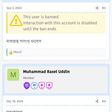
n
s
Sep 2, 2024
#3
:
This user is banned.
Interaction with this account is disabled
until the ban ends.
মাজাল্লাহ অসংখ্য ধন্যবাদ
Maruf
R
e
a
c
Muhammad Rasel Uddin
t
M
i
Member
o
n
s
:
Sep 18, 2024
#4