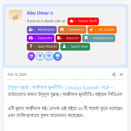
e
r
Abu Umar
If you're in doubt ask الله.
Forum Staff
Moderator
Generous
ilm Seeker
Uploader
Exposer
HistoryLover
Q&A Master
Salafi User
Feb 15, 2023
#1
উসুলুস সুন্নাহ (আক্বীদার মূলনীতি) | Usulus Sunnah -PDF
-
ডাউনলোড করুন উসুলুস সুন্নাহ (আক্বীদার মূলনীতি) বইয়ের পিডিএফ
এটি মূলত আক্বীদার বই। লেখক এই বইয়ে ২০ টি পয়েন্ট তুলে ধরেছেন
এবং সংক্ষিপ্তাকারে সুন্দর আলোচনা করেছেন।