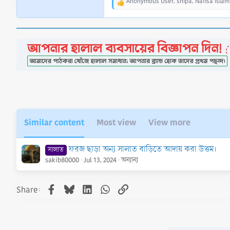
Anonymous User
,
shipa
,
Nafisa Islam
R
e
a
c
t
i
o
n
s
:
Similar content
Most view
View more
ফরজ ছাড়া অন্য সালাত বাড়িতে আদায় করা উত্তম।
সালাত
sakib80000
Jul 13, 2024
অন্যান্য
Facebook
Bluesky
LinkedIn
WhatsApp
Link
Share: