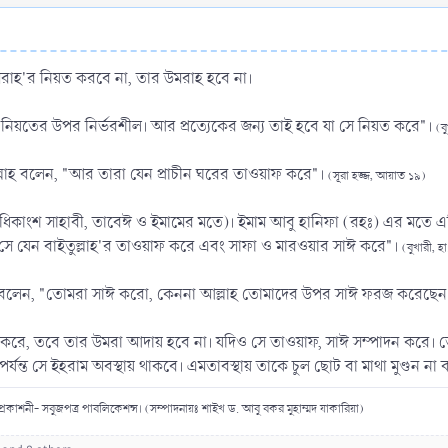
রাহ'র নিয়ত করবে না, তার উমরাহ হবে না।
 নিয়তের উপর নির্ভরশীল। আর প্রত্যেকের জন্য তাই হবে যা সে নিয়ত করে"।
(ব
্লাহ বলেন, "আর তারা যেন প্রাচীন ঘরের তাওয়াফ করে"।
(সূরা হজ্জ, আয়াত ১৯)
িকাংশ সাহাবী, তাবেঈ ও ইমামের মতে)। ইমাম আবু হানিফা (রহঃ) এর মতে এট
 সে যেন বাইতুল্লাহ'র তাওয়াফ করে এবং সাফা ও মারওয়ার সাঈ করে"।
(বুখারী, হ
রো বলেন, "তোমরা সাঈ করো, কেননা আল্লাহ তোমাদের উপর সাঈ ফরজ করেছে
না করে, তবে তার উমরা আদায় হবে না। যদিও সে তাওয়াফ, সাঈ সম্পাদন করে।
্যন্ত সে ইহরাম অবস্থায় থাকবে। এমতাবস্থায় তাকে চুল ছোট বা মাথা মুণ্ডন না
রকাশনী- সবুজপত্র পাবলিকেশন্স। (সম্পাদনায়ঃ শাইখ ড. আবু বকর মুহাম্মদ যাকারিয়া)