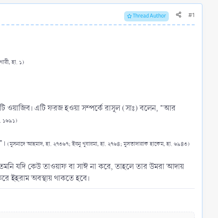
#1
Thread Author
ুখারী, হা. ১)
ি ওয়াজিব। এটি ফরজ হওয়া সম্পর্কে রাসূল (সাঃ) বলেন, "আর
া. ১৬৯১)
ন"।
(মুসনাদে আহমাদ, হা. ২৭৩৬৭; ইবনু খুযায়মা, হা. ২৭৬৪; মুসতাদারাক হাকেম, হা. ৬৯৪৩)
 তেমনি যদি কেউ তাওয়াফ বা সাঈ না করে, তাহলে তার উমরা আদায়
 করে ইহরাম অবস্থায় থাকতে হবে।