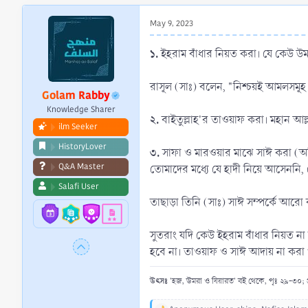
r
t
May 9, 2023
e
r
১.
ইহরাম বাঁধার নিয়ত করা। যে কেউ উম
রাসূল (সাঃ) বলেন, "নিশ্চয়ই আমলসমূহ
Golam Rabby
Knowledge Sharer
২.
বাইতুল্লাহ'র তাওয়াফ করা। মহান আল
ilm Seeker
HistoryLover
৩.
সাফা ও মারওয়ার মাঝে সাঈ করা (অধ
Q&A Master
তোমাদের মধ্যে যে হাদী নিয়ে আসেননি,
Salafi User
তাছাড়া তিনি (সাঃ) সাঈ সম্পর্কে আ
সুতরাং যদি কেউ ইহরাম বাঁধার নিয়ত 
হবে না। তাওয়াফ ও সাঈ আদায় না করা পর
উৎসঃ
'হজ, উমরা ও যিয়ারত' বই থেকে, পৃঃ ২৯-৩০; প্