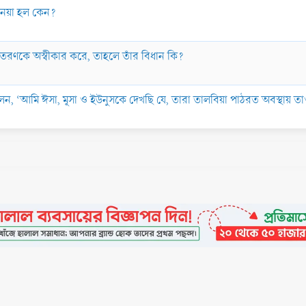
নেয়া হল কেন?
ণকে অস্বীকার করে, তাহলে তাঁর বিধান কি?
ছাঃ) বলেন, ‘আমি ঈসা, মূসা ও ইউনুসকে দেখছি যে, তারা তালবিয়া পাঠরত অবস্থা