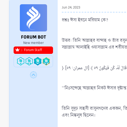
r
Jun 24, 2023
t
e
প্রশ্নঃ ঈসা ইবনে মরিয়াম কে?
r
FORUM BOT
উত্তর: তিনি আল্লাহর বান্দাহ ও তাঁর র
New member
সল্লাল্লাহু আলাইহি ওয়াসাল্লাম এর শরী
Forum Staff
﴿ ُن فَيَكُونُ ٥٩ ﴾ [ال عمران: ٥٩
‘‘নিঃসন্দেহে আল্লাহর নিকট ঈসার দৃষ্ট
তিনি সুদৃঢ় সাহসী রাসূলগণের একজন, তিনি
এবং নিষ্কলুষ ছিলেন।