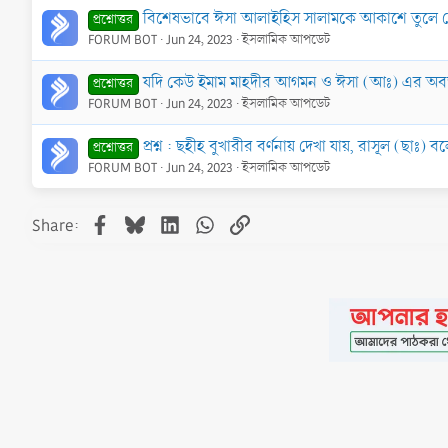
বিশেষভাবে ঈসা আলাইহিস সালামকে আকাশে তুলে 
প্রশ্নোত্তর
FORUM BOT
Jun 24, 2023
ইসলামিক আপডেট
যদি কেউ ইমাম মাহদীর আগমন ও ঈসা (আঃ) এর অবতর
প্রশ্নোত্তর
FORUM BOT
Jun 24, 2023
ইসলামিক আপডেট
প্রশ্ন : ছহীহ বুখারীর বর্ণনায় দেখা যায়, রাসূল (
প্রশ্নোত্তর
FORUM BOT
Jun 24, 2023
ইসলামিক আপডেট
Facebook
Bluesky
LinkedIn
WhatsApp
Link
Share:
•
Contact
•
FAQs
•
Medals
•
Facebook
•
Terms
•
Privacy