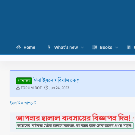
Home
What's new
Books
ঈসা ইবনে মরিয়াম কে?
প্রশ্নোত্তর
T
S
FORUM BOT
Jun 24, 2023
h
t
r
a
ইসলামিক আপডেট
e
r
a
t
d
d
s
a
t
t
a
e