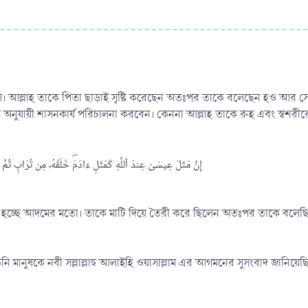
সূল। আল্লাহ তাকে পিতা ছাড়াই সৃষ্টি করেছেন অতঃপর তাকে বলেছেন হও আর সে হ
য়ত অনুযায়ী শাসনকার্য পরিচালনা করবেন। কেননা আল্লাহ তাকে রুহ এবং স্বশরীর
إِنَّ مَثَلَ عِيسَىٰ عِندَ ٱللَّهِ كَمَثَلِ ءَادَمَۖ خَلَقَهُۥ مِن تُرَابٖ ثُمَّ قَالَ لَهُۥ ك]
ান্ত হচ্ছে আদমের মতো। তাকে মাটি দিয়ে তৈরী করে ছিলেন অতঃপর তাকে বলেছিল
 মানুষকে নবী সল্লাল্লাহু আলাইহি ওয়াসাল্লাম এর আগমনের সুসংবাদ জানিয়েছিলেন