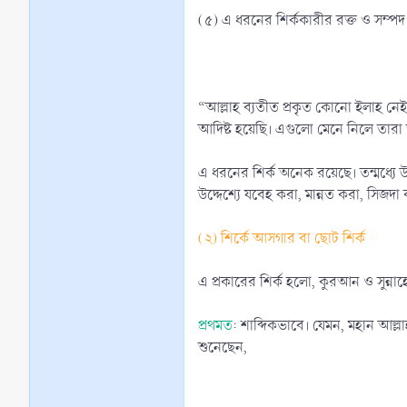
(৫) এ ধরনের শির্ককারীর রক্ত ও সম্পদ বৈধ 
“আল্লাহ ব্যতীত প্রকৃত কোনো ইলাহ নেই”-
আদিষ্ট হয়েছি। এগুলো মেনে নিলে তার
এ ধরনের শির্ক অনেক রয়েছে। তন্মধ্যে উ
উদ্দেশ্যে যবেহ করা, মান্নত করা, সিজদা 
(২) শির্কে আসগার বা ছোট শির্ক
এ প্রকারের শির্ক হলো, কুরআন ও সুন্না
প্রথমত
: শাব্দিকভাবে। যেমন, মহান আল্লাহ
শুনেছেন,