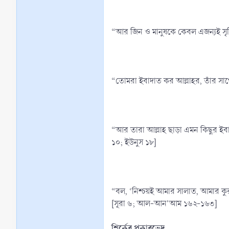
“আর জিন ও মানুষকে কেবল এজন্যই সৃষ্
“তোমরা ইবাদাত কর আল্লাহর, তাঁর সা
“আর তারা আল্লাহ ছাড়া এমন কিছুর ই
১০; ইউনুস ১৮]
“বল, ‘নিশ্চয়ই আমার সালাত, আমার কুর
[সূরা ৬; আল-আন'আম ১৬২-১৬৩]
শির্কের প্রকারভেদ