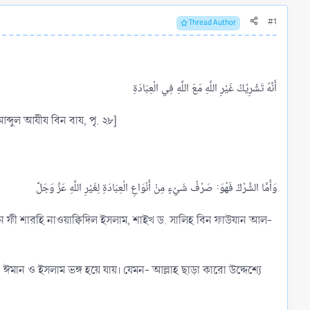
#1
Thread Author
আব্দুল আযীয বিন বায, পৃ. ২৮]
ূসুন ফী শারহি নাওয়াক্বিদিল ইসলাম, শাইখ ড. সালিহ বিন ফাউযান আল-
মান ও ইসলাম ভঙ্গ হয়ে যায়। যেমন- আল্লাহ ছাড়া কারো উদ্দেশ্যে