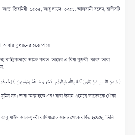
ে— আত-তিরমিযী: ১৫৩৫; আবূ দাউদ: ৩২৫১; আলবানী বলেন, হাদীসটি
রিয়া আবার দু ধরনের হতে পারে।
্য বাহ্যিকভাবে আমল করত। তাদের এ রিয়া কুফরী। কারণ তারা
েন,
وَ مِنَ النَّاسِ مَنْ يَقُولُ آمَنَّا بِاللَّهِ وَبِالْيَوْمِ الْآخِرِ وَ مَا هُمْ بِمُؤْمِنِينَ ) يُخْدِعُونَ اللَّهَ وَالَّذِينَ آمَنُوا وَمَا يَخْدَعُونَ إِلَّا أَنْفُسَهُمْ وَمَا يَشْعُرُونَ )​
 মুমিন নয়। তারা আল্লাহকে এবং যারা ঈমান এনেছে তাদেরকে ধোঁকা
 আবূ সাঈদ আল-খুদরী রাদিয়াল্লাহু আনহু থেকে বর্ণিত হয়েছে, তিনি