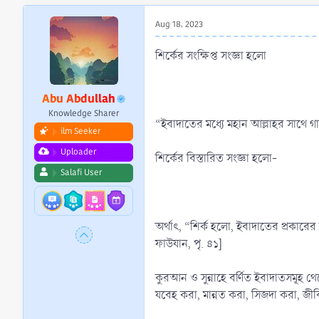
r
t
Aug 18, 2023
e
r
শির্কের সংক্ষিপ্ত সংজ্ঞা হলো
Abu Abdullah
Knowledge Sharer
“ইবাদাতের মধ্যে মহান আল্লাহর সাথে গা
ilm Seeker
Uploader
শির্কের বিস্তারিত সংজ্ঞা হলো-
Salafi User
অর্থাৎ, “শির্ক হলো, ইবাদাতের প্রকারে
ফাউযান, পৃ. ৪১]
কুরআন ও সুন্নাহে বর্ণিত ইবাদাতসমূহ থে
যবেহ করা, মান্নত করা, সিজদা করা, জীবি