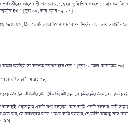
বর্তীদের কাছে ওহী পাঠানো হয়েছে যে, তুমি শির্ক করলে তোমার কর্ম নিষ্ফল হব
্তর্ভুক্ত হও।” [সূরা ৩৯; আয-যুমার ৬৫-৬৬]
ওযূ ভেঙে যায়, ঠিক তেমনিভাবে ঈমান আনার পর শির্ক করলে তার তাওহীদ ভেঙে
 যা আমল করছিল তা অবশ্যই বরবাদ হয়ে যেত।” [সূরা ৬; আল-আন'আম ৮৮]
ু থেকে বর্ণিত হাদীসে এসেছে,
ল্লাহু আলাইহি ওয়াসাল্লাম একটি কথা বললেন, আর আমি একটি বললাম। নবী সাল্লাল্ল
 মারা যায়, সে জাহান্নামে যাবে।” আর আমি বললাম, যে ব্যক্তি আল্লাহ্র সঙ্গে কা
ম: ৯২]