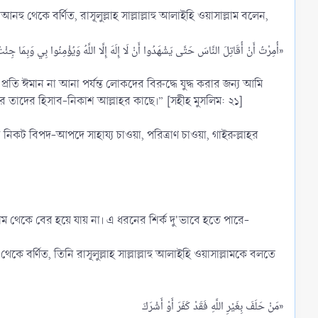
নহু থেকে বর্ণিত, রাসূলুল্লাহ সাল্লাল্লাহু আলাইহি ওয়াসাল্লাম বলেন,
أُمِرْتُ أَنْ أُقَاتِلَ النَّاسَ حَتَّى يَشْهَدُوا أَنْ لَا إِلَهَ إِلَّا اللَّهُ وَيُؤْمِنُوا بِي وَبِمَا جِئْتُ بِهِ فَإِذَا فَعَلُوا ذُلِكَ عَصَمُوا مِنِّي دِمَاءَهُمْ وَأَمْوَالَهُمْ إِلَّا بِحَقَّهَا وَحِسَابُهُمْ عَلَى اللهِ»​
প্রতি ঈমান না আনা পর্যন্ত লোকদের বিরুদ্ধে যুদ্ধ করার জন্য আমি
 তাদের হিসাব-নিকাশ আল্লাহর কাছে।” [সহীহ মুসলিম: ২১]
নিকট বিপদ-আপদে সাহায্য চাওয়া, পরিত্রাণ চাওয়া, গাইরুল্লাহর
ম থেকে বের হয়ে যায় না। এ ধরনের শির্ক দু'ভাবে হতে পারে-
ে বর্ণিত, তিনি রাসূলুল্লাহ সাল্লাল্লাহু আলাইহি ওয়াসাল্লামকে বলতে
مَنْ حَلَفَ بِغَيْرِ اللَّهِ فَقَدْ كَفَرَ أَوْ أَشْرَكَ»​