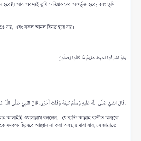
েই। আর অবশ্যই তুমি ক্ষতিগ্রস্তদের অন্তর্ভুক্ত হবে; বরং তুমি
 যায়, এবং সকল আমল বিনষ্ট হয়ে যায়।
قَالَ النَّبِيُّ صَلَّى اللَّهُ عَلَيْهِ وَسَلَّمَ كَلِمَةً وَقُلْتُ أُخْرَى، قَالَ النَّبِيُّ صَلَّى اللَّهُ عَلَيْهِ وَسَلَّمَ: «مَنْ مَاتَ وَهْوَ يَدْعُو مِنْ دُوْنِ اللَّهِ نِدًّا دَخَلَ النَّارَ وَقُلْتُ أَنَا: مَنْ مَاتَ وَهُوَ لَا يَدْعُوْ لِلَّهِ نِدًّا دَخَلَ الْجَنَّةَ.​
াহু আলাইহি ওয়াসাল্লাম বললেন, “যে ব্যক্তি আল্লাহ ব্যতীত অন্যকে
উকে সমকক্ষ হিসেবে আহ্বান না করা অবস্থায় মারা যায়, সে জান্নাতে