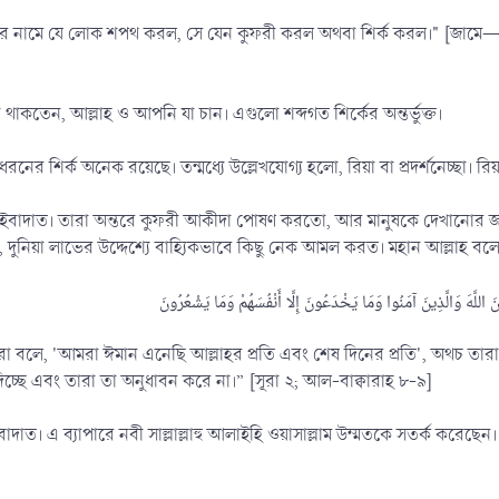
িছুর নামে যে লোক শপথ করল, সে যেন কুফরী করল অথবা শির্ক করল।" [জাম
থাকতেন, আল্লাহ ও আপনি যা চান। এগুলো শব্দগত শির্কের অন্তর্ভুক্ত।
নের শির্ক অনেক রয়েছে। তন্মধ্যে উল্লেখযোগ্য হলো, রিয়া বা প্রদর্শনেচ্ছা। 
 ইবাদাত। তারা অন্তরে কুফরী আকীদা পোষণ করতো, আর মানুষকে দেখানোর জন
নিয়া লাভের উদ্দেশ্যে বাহ্যিকভাবে কিছু নেক আমল করত। মহান আল্লাহ বল
া বলে, 'আমরা ঈমান এনেছি আল্লাহর প্রতি এবং শেষ দিনের প্রতি', অথচ তারা
িচ্ছে এবং তারা তা অনুধাবন করে না।” [সূরা ২; আল-বাক্বারাহ ৮-৯]
াত। এ ব্যাপারে নবী সাল্লাল্লাহু আলাইহি ওয়াসাল্লাম উম্মতকে সতর্ক করেছেন।