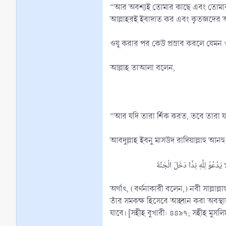
“আর অবশ্যই তোমার কাছে এবং তোমার পূর্ব
আল্লাহরই ইবাদাত কর এবং কৃতজ্ঞদের অন
ওযূ করার পর কেউ প্রস্রাব করলে যেমন 
আল্লাহ তাআলা বলেন,
“আর যদি তারা র্শিক করত, তবে তারা
আবদুল্লাহ ইবনু মাসউদ রাদিয়াল্লাহু আনহ
অর্থাৎ, (বর্ণনাকারী বলেন,) নবী সাল্লা
তাঁর সমকক্ষ হিসেবে আহ্বান করা অবস্থায়
যাবে। [সহীহ বুখারী: ৪৪৯৭; সহীহ মুসলি