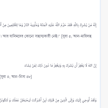
ন। আর যালিমদের কোনো সাহায্যকারী নেই।” [সূরা ৫; আল-মায়িদাহ
إِنَّ اللهَ لَا يَغْفِرُ أَن يُشْرَكَ بِهِ وَيَغْفِرُ مَا دُونَ ذَلِكَ لِمَنْ يَشَاءُ
" [সূরা ৪; আন-নিসা ৪৮]