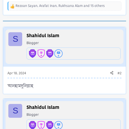
Rezoan Sayan
,
Arafat Inan
,
Rukhsana Alam
and 15 others
R
e
a
c
t
i
Shahidul Islam
S
o
Blogger
n
s
:
Apr 18, 2024
#2
আলহামদুলিল্লাহ
Shahidul Islam
S
Blogger