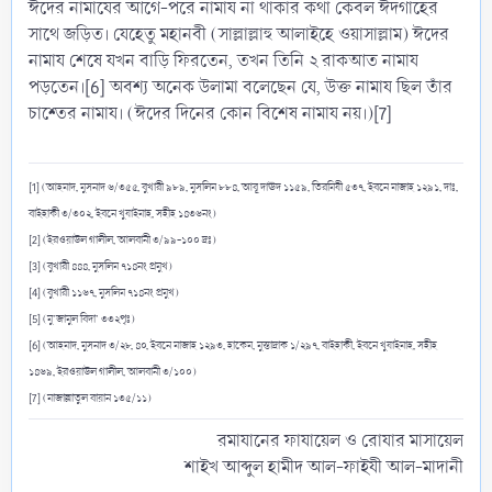
ঈদের নামাযের আগে-পরে নামায না থাকার কথা কেবল ঈদগাহের
সাথে জড়িত। যেহেতু মহানবী (সাল্লাল্লাহু আলাইহে ওয়াসাল্লাম) ঈদের
নামায শেষে যখন বাড়ি ফিরতেন, তখন তিনি ২ রাকআত নামায
পড়তেন।[6] অবশ্য অনেক উলামা বলেছেন যে, উক্ত নামায ছিল তাঁর
চাশ্তের নামায। (ঈদের দিনের কোন বিশেষ নামায নয়।)[7]
[1] (আহমাদ, মুসনাদ ৬/৩৫৫, বুখারী ৯৮৯, মুসলিম ৮৮৪, আবূ দাঊদ ১১৫৯, তিরমিযী ৫৩৭, ইবনে মাজাহ ১২৯১, দাঃ,
বাইহাকী ৩/৩০২, ইবনে খুযাইমাহ, সহীহ ১৪৩৬নং)
[2] (ইরওয়াউল গালীল, আলবানী ৩/৯৯-১০০ দ্রঃ)
[3] (বুখারী ৪৪৪, মুসলিম ৭১৪নং প্রমুখ)
[4] (বুখারী ১১৬৭, মুসলিম ৭১৪নং প্রমুখ)
[5] (মু’জামুল বিদা’ ৩৩২পৃঃ)
[6] (আহমাদ, মুসনাদ ৩/২৮, ৪০, ইবনে মাজাহ ১২৯৩, হাকেম, মুস্তাদ্রাক ১/২৯৭, বাইহাকী, ইবনে খুযাইমাহ, সহীহ
১৪৬৯, ইরওয়াউল গালীল, আলবানী ৩/১০০)
[7] (মাজাল্লাতুল বায়ান ১৩৫/১১)
রমাযানের ফাযায়েল ও রোযার মাসায়েল
শাইখ আব্দুল হামীদ আল-ফাইযী আল-মাদানী​