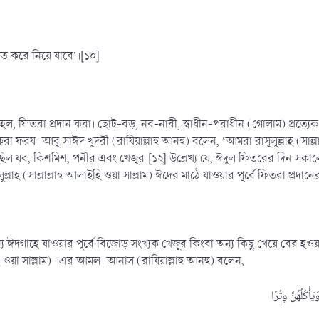
ৃত করে নিয়ে যাবে’।[১০]
ল, ফিতরা প্রদান করা। ছোট-বড়, নর-নারী, স্বাধীন-পরাধীন (গোলাম) প্রত্যেক 
রা ফরয। আবু সাঈদ খুদরী (রাযিয়াল্লাহু আনহু) বলেন, ‘আমরা রাসূলুল্লাহ (সাল্লাল
 ছিল যব, কিশমিশ, পনীর এবং খেজুর।[১২] উল্লেখ্য যে, ঈদুল ফিতরের দিন সকাল
ুল্লাহ (সাল্লাল্লাহু আলাইহি ওয়া সাল্লাম) ঈদের মাঠে যাওয়ার পূর্বে ফিতরা প্রদা
দগাহে যাওয়ার পূর্বে বিজোড় সংখ্যক খেজুর কিংবা অন্য কিছু খেয়ে বের হওয়া সু
াইহি ওয়া সাল্লাম) -এর আমল। আনাস (রাযিয়াল্লাহু আনহু) বলেন,