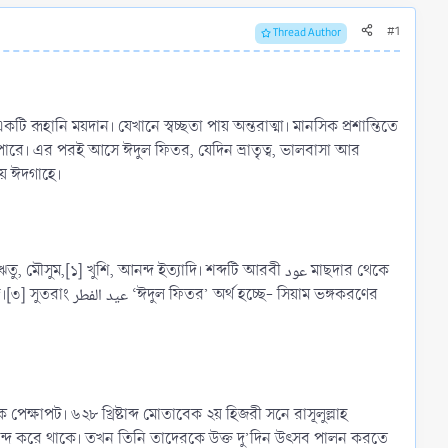
#1
Thread Author
ূহানি ময়দান। যেখানে স্বচ্ছতা পায় অন্তরাত্মা। মানসিক প্রশান্তিতে
পারে। এর পরই আসে ঈদুল ফিতর, যেদিন ভ্রাতৃত্ব, ভালবাসা আর
হয় ঈদগাহে।
ষাপট। ৬২৮ খ্রিষ্টাব্দ মোতাবেক ২য় হিজরী সনে রাসূলুল্লাহ
 আনন্দ করে থাকে। তখন তিনি তাদেরকে উক্ত দু’দিন উৎসব পালন করতে