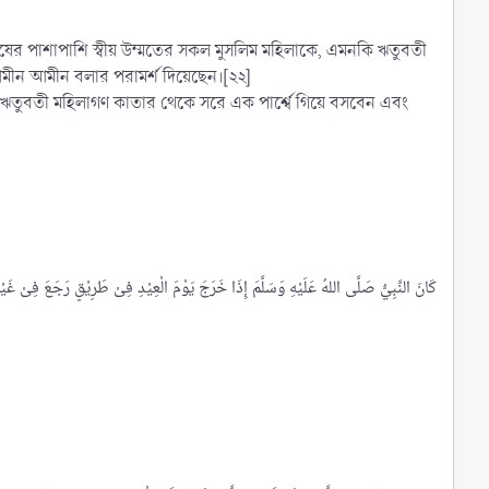
) পুরুষের পাশাপাশি স্বীয় উম্মতের সকল মুসলিম মহিলাকে, এমনকি ঋতুবতী
আমীন আমীন বলার পরামর্শ দিয়েছেন।[২২]
 ঋতুবতী মহিলাগণ কাতার থেকে সরে এক পার্শ্বে গিয়ে বসবেন এবং