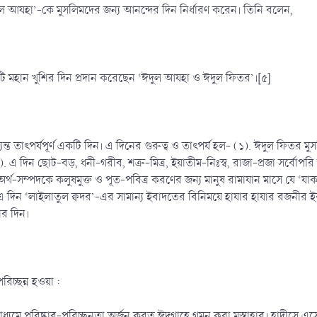
 আযহা’-কে মুসলিমদের জন্য আনন্দের দিন নির্ধারণ করেন। তিনি বলেন,
টি মহান খুশির দিন প্রদান করেছেন ‘ঈদুল আযহা ও ঈদুল ফিতর’।[৫]
ত তাৎপর্যপূর্ণ একটি দিন। এ দিনের গুরুত্ব ও তাৎপর্য হল- (১). ঈদুল ফিতর মুসলিম
 দিন ছোট-বড়, ধনী-গরীব, শত্রু-মিত্র, ইয়াতীম-নিঃস্ব, রাজা-প্রজা সর্বোপরি
র্থ-সম্পদকে কলুষমুক্ত ও পূত-পবিত্র করণের জন্য মানুষ রামাযান মাসে যে ‘যাকা
 এ দিন ‘লাইলাতুল ক্বদর’-এর সামান্য ইবাদতের বিনিময়ে হাযার হাযার রজনীর
শের দিন।
িচ্ছন্ন হওয়া :
াধ্যমে পরিষ্কার-পরিচ্ছনতা অর্জন করত ঈদগাহে গমন করা মুস্তাহাব। হাদীসে এস