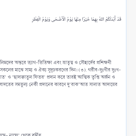
দের অন্তরে ত্যাগ-তিতিক্ষা এবং ভ্রাতৃত্ব ও সৌহার্দের প্রশিক্ষণী
 সকলের মাঝে সাম্য ও ঐক্য সুদৃঢ়করণের দিন। (৩). গরীব-দুঃখীর দুঃখ-
ত’ ও ‘ছাদাক্বাতুল ফিতর’ প্রদান করে তারই আত্মিক তৃপ্তি অর্জন ও
 ইবাদতের সমতুল্য নেকী প্রদানের কারণে দু’রাক‘আত সালাত আদায়ের
েছে- নাফে‘ থেকে বর্ণিত,