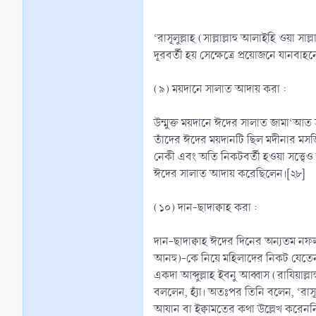
‘রাসূলুল্লাহ (সাল্লাল্লাহু আলাইহি ওয়া
দূরবর্তী হয় সেক্ষেত্রে প্রয়োজনে যান
(৯) ময়দানে সালাত আদায় করা :
উন্মুক্ত ময়দানে ঈদের সালাত জামা‘আত সহ
তাঁদের ঈদের ময়দানটি ছিল মদীনার মসজিদে নববীর পূর্ব দরজা বরাবর মাত্র পাঁচশ’ গজ 
নেকী এবং অতি নিকটবর্তী হওয়া সত্ত্ব
ঈদের সালাত আদায় করেছিলেন।[২৮]
(১০) দান-ছাদাক্বাহ করা :
দান-ছাদাক্বাহ ঈদের দিনের অন্যতম নফল ই
আনহু)-কে নিয়ে মহিলাদের নিকট যেতেন ও
একদা আব্দুল্লাহ ইবনু আব্বাস (রাযিয়াল
বললেন, হ্যাঁ। অতঃপর তিনি বলেন, ‘রাসূ
আযান বা ইক্বামতের কথা উল্লেখ করেননি