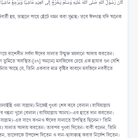
িকটবর্তী হয়, তাহলে পায়ে হেঁটে গমন করা সুন্নাহ। তবে ঈদগাহ যদি অনেক
ুলাফায়ে রাশেদীন সর্বদা ঈদের সালাত উন্মুক্ত ময়দানে আদায় করতেন।
নায় আছে যে, তিনি একবার মাত্র বৃষ্টির কারণে মসজিদে নববীতে
 আলাইহি ওয়া সাল্লাম) নিজেই খুৎবা শেষ করে বেলাল (রাযিয়াল্লাহু
ের গহনা খুলে বেলাল (রাযিয়াল্লাহু আনহু)-এর হাতে দান করতেন।
ি ওয়া সাল্লাম)-এর সাথে কখনও ঈদের সালাতে উপস্থিত ছিলেন? তিনি
 প্রথমে) সালাত আদায় করতেন। তারপর খুৎবা দিতেন। রাবী বলেন, তিনি
সতেন, তাদেরকে উপদেশ দিতেন ও দান-ছাদাক্বাহ করার নির্দেশ দিতেন।