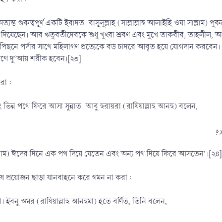
ন্ত গুরুত্বপূর্ণ একটি ইবাদত। রাসূলুল্লাহ (সাল্লাল্লাহু আলাইহি ওয়া সাল্লাম
 দিয়েছেন। আর ঋতুবতীদেরকে শুধু খুৎবা শ্রবণ এবং মুখে তাকবীর, তাহলীল, 
র পিছনে পর্দার সাথে মহিলাগণ প্রত্যেকে বড় চাদরে আবৃত হয়ে যোগদান করবেন।
সাথে দু‘আয় শরীক হবেন।[২৩]
রা :
িন্ন পথে ফিরে আসা সুন্নাত। আবু হুরায়রা (রাযিয়াল্লাহু আনহু) বলেন,
সাল্লাম) ঈদের দিনে এক পথ দিয়ে যেতেন এবং অন্য পথ দিয়ে ফিরে আসতেন’।[২৪]
েষ প্রয়োজন ছাড়া যানবাহনে করে গমন না করা :
। ইবনু ওমর (রাযিয়াল্লাহু আনহুমা) হতে বর্ণিত, তিনি বলেন,