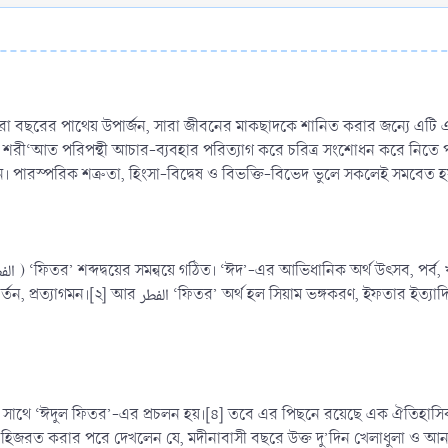
া বছরের পাথেয় উপার্জন, সারা জীবনের মাকছাদকে শানিত করার জন্যে এটি একটি র
, শরী‘আত পরিপন্থী আচার-ব্যবহার পরিত্যাগ করে চরিত্র সংশোধন করে নিতে 
ন। পারস্পরিক শত্রুতা, হিংসা-বিদ্বেষ ও বিভক্তি-বিভেদ ভুলে সকলেই সমবেত 
্যাদি।[৩] সুতরাং عيد الفطر ‘ঈদুল ফিতর’ অর্থ হচ্ছে- সিয়াম ভঙ্গকরণের
াথে ‘ঈদুল ফিতর’-এর প্রচলন হয়।[৪] তবে এর পিছনে রয়েছে এক ঐতিহাসিক পেক্
দীনায় হিজরত করার পরে দেখলেন যে, মদীনাবাসী বছরে উক্ত দু’দিন খেলাধুলা ও