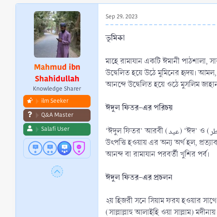
r
t
Sep 29, 2023
e
r
ভূমিকা
মাহে রামাযান একটি ঈমানী পাঠশালা, সার
Mahmud ibn
উদ্বেলিত হয়ে উঠে মুমিনের হৃদয়। আমল
Shahidullah
আনন্দে উদ্বেলিত হয়ে ওঠে মুসলিম জাহা
Knowledge Sharer
ilm Seeker
ঈদুল ফিতর-এর পরিচয়
Q&A Master
Salafi User
‘ঈদুল ফিতর’ আরবী (عيد) ‘ঈদ’ ও (الفطر ) ‘ফিতর’ শব্দদ্বয়ের সমন্বয়ে গঠিত। ‘ঈদ’-এর আভিধানিক অর্থ উৎসব, পর্ব, ঋতু, মৌসুম,[১] খুশি, আনন্দ ইত্যাদি। শব্দটি আরবী عود মাছদার থেকে
উৎপত্তি হওয়ায় এর অন্য অর্থ হল, প্রত্যাবর্তন, প্রত্যাগমন।[২] আর الفطر ‘ফিতর’ অর্থ হল সিয়াম ভঙ্গকরণ, ইফতার ইত
আনন্দ বা রামাযান পরবর্তী খুশির পর্ব।
ঈদুল ফিতর-এর প্রচলন
২য় হিজরী সনে সিয়াম ফরয হওয়ার সাথে স
(সাল্লাল্লাহু আলাইহি ওয়া সাল্লাম) ম