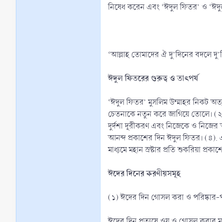
নিষেধ করেন এবং ‘ঈদুল ফিতর’ ও ‘ঈদুল
‘আল্লাহ তোমাদের ঐ দু’দিনের বদলে দু’
ঈদুল ফিতরের গুরুত্ব ও তাৎপর্য
‘ঈদুল ফিতর’ মুসলিম উম্মাহর নিকট অত্যন্
চেতনাকে নতুন করে জাগিয়ে তোলে। (২). এ
দুর্দশা দূরীকরণ এবং নিজেকে ও নিজের অ
আনন্দ প্রকাশের দিন ঈদুল ফিতর। (৪).
মাধ্যমে মহান স্রষ্টার প্রতি শুকরিয়া প্রকা
ঈদের দিনের করণীয়সমূহ
(১) ঈদের দিন গোসল করা ও পরিষ্কার-পর
ঈদের দিন প্রত্যুষে ওযূ ও গোসল করার ম