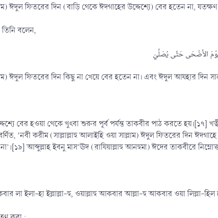
 সাল্লাম) ঈদুল ফিতরের দিন (বাড়ি থেকে ঈদগাহের উদ্দেশ্যে) বের হতেন না, যতক্ষ
ত, তিনি বলেন,
 সাল্লাম) ঈদুল ফিতরের দিন কিছু না খেয়ে বের হতেন না। এবং ঈদুল আযহার দিন স
শ্যে বের হওয়া থেকে খুৎবা শুরুর পূর্ব পর্যন্ত তাকবীর পাঠ করতে হয়।[১৭] খ
ে বর্ণিত, ‘নবী করীম (সাল্লাল্লাহু আলাইহি ওয়া সাল্লাম) ঈদুল ফিতরের দিন ঈদ
১৯] আব্দুল্লাহ ইবনু মাস‘ঊদ (রাযিয়াল্লাহু আনহুমা) ঈদের তাকবীরে নিম্নোক
ার লা ইলা-হা ইল্লাল্লা-হু, ওয়াল্লাহু আকবার আল্লা-হু আকবার ওয়া লিল্লা-হিল 
হণ করা :