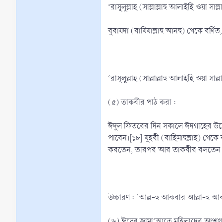
‘রাসূলুল্লাহ (সাল্লাল্লাহু আলাইহি ওয়া
বুরায়দা (রাযিয়াল্লাহু আনহু) থেকে বর্ণি
‘রাসূলুল্লাহ (সাল্লাল্লাহু আলাইহি ওয়া
(৫) তাকবীর পাঠ করা :
ঈদুল ফিতরের দিন সকালে ঈদগাহের উদ্দে
পারেন।[১৮] যুহরী (রাহিমাহুল্লাহ) থেক
করতেন, তারপর আর তাকবীর বলতেন না’।[
উচ্চারণ : ‘আল্ল-হু আকবার আল্লা-হু আকব
(৬) ঈদের জামা‘আতে মহিলাদের অংশগ্র