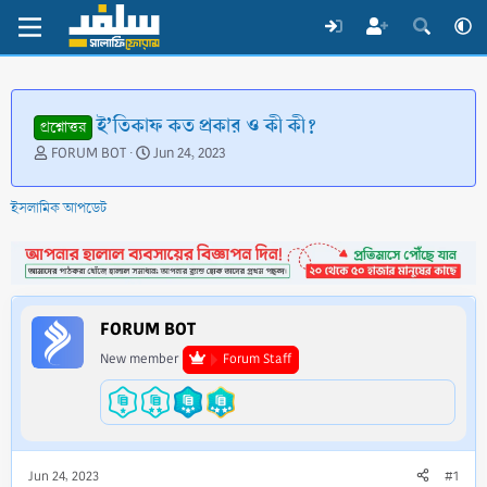
ই’তিকাফ কত প্রকার ও কী কী?
প্রশ্নোত্তর
T
S
FORUM BOT
Jun 24, 2023
h
t
r
a
ইসলামিক আপডেট
e
r
a
t
d
d
s
a
t
t
a
e
FORUM BOT
r
t
New member
Forum Staff
e
r
Jun 24, 2023
#1