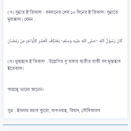
(খ) সুন্নাত ই'তিকাফ : রমযানের শেষ ১০ দিনের ই'তিকাফ। সুন্নাতে
মুয়াক্কাদা। যেমন :
كَانَ رَسُوْلُ اللهِ -صلى الله عليه وسلم- يَعْتَكِفُ الْعَشْرِ الأَوَاخِرِ مِنْ رَمَضَانَ
(গ) মুস্তাহাব ই'তিকাফ : উল্লেখিত দু'প্রকার ব্যতীত বাকী সব মুস্তাহাব
ইতেকাফ।
আল্লাহ্‌ ভালো জানেন।
সূত্র : ইসলাম প্রচার ব্যুরো, রাবওয়াহ, রিয়াদ, সৌদিআরব