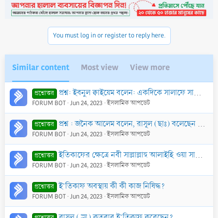
You must log in or register to reply here.
Similar content
Most view
View more
প্রশ্ন: ইবনুল ক্বাইয়েম বলেন: একদিকে সালাফে সালেহীন বলেছেন; ঐ সৎকর্মপরায়ন ব্যক্তিদের মৃত্যুর পর তাদের পরবর্তী লোকেরা কবরের কাছে ই‘তিকাফ শুরু করে দেয়। অ
প্রশ্নোত্তর
FORUM BOT
Jun 24, 2023
ইসলামিক আপডেট
প্রশ্ন : জনৈক আলেম বলেন, রাসূল (ছাঃ) বলেছেন যে, রামাযান মাসে ইতিকাফকারী দু’টি হজ্জ ও দু’টি ওমরাহ করার সমপরিমাণ নেকী পায়। এর কোন সত্যতা আছে কি?
প্রশ্নোত্তর
FORUM BOT
Jun 24, 2023
ইসলামিক আপডেট
ইতিকাফের ক্ষেত্রে নবী সাল্লাল্লাহু আলাইহি ওয়া সাল্লামের আদর্শ
প্রশ্নোত্তর
FORUM BOT
Jun 24, 2023
ইসলামিক আপডেট
ই’তিকাফ অবস্থায় কী কী কাজ নিষিদ্ধ?
প্রশ্নোত্তর
FORUM BOT
Jun 24, 2023
ইসলামিক আপডেট
রাসূল (ﷺ) কতবার ই’তিকাফ করেছেন?
প্রশ্নোত্তর