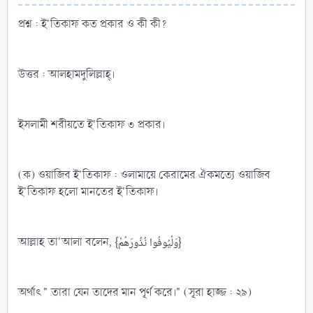
প্রশ্ন : ই'তিকাফ কত প্রকার ও কী কী?
উত্তর : আলহামদুলিল্লাহ্‌।
ইসলামী শরীয়তে ই'তিকাফ ৩ প্রকার।
(ক) ওয়াজিব ই'তিকাফ : ওলামায়ে কেরামের ঐকমত্যে ওয়াজিব
ই'তিকাফ হলো মানতের ই'তিকাফ।
আল্লাহ তা'আলা বলেন, {وَلْيُوفُوا نُذُورَهُمْ}
অর্থাৎ " তারা যেন তাদের মান পূর্ণ করে।" (সূরা হাজ্জ : ২৯)