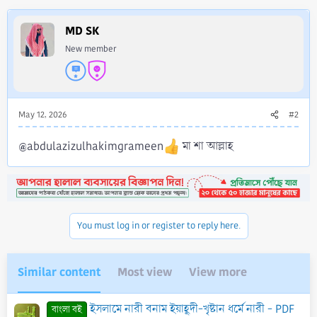
c
t
i
MD SK
o
New member
n
s
:
May 12, 2026
#2
@abdulazizulhakimgrameen
মা শা আল্লাহ
You must log in or register to reply here.
Similar content
Most view
View more
ইসলামে নারী বনাম ইয়াহূদী-খৃষ্টান ধর্মে নারী - PDF
বাংলা বই