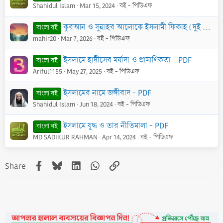
Shahidul Islam
Mar 15, 2024
বই - পিডিএফ
কুরআন ও সুন্নাহর আলোকে ইসলামী ফিকাহ (দুই খণ্ড একত্রে) - PDF
বাংলা বই
mahir20
Mar 7, 2026
বই - পিডিএফ
ইসলামে হাদীসের মর্যাদা ও প্রামাণিকতা - PDF
বাংলা বই
Ariful1155
May 27, 2025
বই - পিডিএফ
ইসলামের নামে জঙ্গীবাদ - PDF
বাংলা বই
Shahidul Islam
Jun 18, 2024
বই - পিডিএফ
ইসলামে যুদ্ধ ও তার নীতিমালা - PDF
বাংলা বই
MD SADIKUR RAHMAN
Apr 14, 2024
বই - পিডিএফ
Facebook
Bluesky
LinkedIn
WhatsApp
Link
Share: