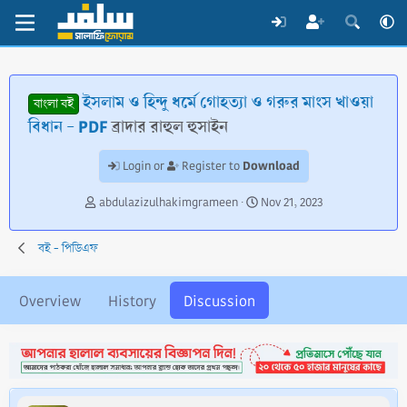
ইসলাম ও হিন্দু ধর্মে গোহত্যা ও গরুর মাংস খাওয়া
বাংলা বই
বিধান - PDF
ব্রাদার রাহুল হুসাইন
Download
Login or
Register to
T
S
abdulazizulhakimgrameen
Nov 21, 2023
h
t
r
a
বই - পিডিএফ
e
r
a
t
d
d
Overview
History
Discussion
s
a
t
t
a
e
r
t
e