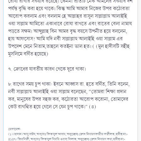
রোযা রাখার সওয়াব রয়েছে। কেননা প্রতিটি নেক আমলের সওয়াব দশ
পর্যন্ত বৃদ্ধি করা হয়ে থাকে। কিন্তু আমি আমার নিজের উপর কঠোরতা
আরোপ করলাম এবং বললাম হে আল্লাহর রাসূল সাল্লাল্লাহু আলাইহি
ওয়া সাল্লাম আমিতো একাধারে রোযা রাখতে এবং রাতের বেলা নামায
পড়তে সক্ষম। আব্দুল্লাহ বিন আমর বৃদ্ধ বয়সে উপনীত হয়ে বললেন,
হায় আফসোস! আমি যদি নবী সাল্লাল্লাহু আলাইহি ওয়া সাল্লাম এর
উপদেশ মেনে নিতাম,তাহলে কতইনা ভাল হত। ( (মূল হাদীসটি সহীহ
মুসলিমে বর্ণিত হয়েছে)
৭. ক্রোধের যাবতীয় কারণ থেকে দূরে থাকা।
৮. রাগের সময় চুপ থাকা: ইবনে আব্বাস রা. হতে বর্ণিত, তিনি বলেন,
নবী সাল্লাল্লাহু আলাইহি ওয়া সাল্লাম বলেছেন, “তোমরা শিক্ষা প্রদান
কর, মানুষের উপর সহজ কর, কঠোরতা আরোপ করোনা, তোমাদের
কেউ রাগন্বিত হয়ে গেলে সে যেন চুপ থাকে।” (৪)
রেফারেন্স:
(১) (হাসান) আবু দাউদ, অধ্যায়ঃ কিতাবুল আদাব, অনুচ্ছেদঃ ক্রোধ নিবারণকারীর ফজীলত, হাদীছ নং-
৪১৪৭। তিরমিজী, অধ্যায়ঃ কিতাবুল বিররি ওয়াস্‌ সিলাত, অনুচ্ছেদঃ ক্রোধ নিবারণ করা, হাদীছ নং-