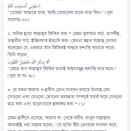
ادْعُونِي أَسْتَجِبْ لَكُمْ
“তোমরা আমাকে ডাক, আমি তোমাদের ডাকে সাড়া দিব।” (সূরা
গাফেরঃ ৬০)
২. অধিক হারে আল্লাহ্‌র জিকির করা:* যেমন কুরআন পাঠ, তাসবীহ,
তাহলীল পাঠ, ইস্তিগফার ইত্যাদি করা। কেননা মহান আল্লাহ ঘোষণা
করেছেন যে, একমাত্র তাঁর জিকিরই অন্তরে প্রশান্তি আনতে পারে।
তিনি বলেন,
أَلَا بِذِكْرِ اللَّهِ تَطْمَئِنُّ الْقُلُوبُ
“জেনে রাখ আল্লাহ্‌র জিকির দ্বারাই অন্তরসমূহ প্রশান্তি লাভ করে।”
(সূরা রা’দঃ ২৮)
৩. যে সকল আয়াত ও হাদীস ক্রোধ সংবরণ করতে উৎসাহ দেয়
সেগুলো এবং যেগুলো ক্রোধের ভয়বহতা সম্পর্কে সতর্ক করে সেগুলো
মনে করা এবং ভালোভাবে হৃদয়ঙ্গম করা:* (১)
যেমন হাদীসে এসেছে, আনাস রা. থেকে বর্ণিত, রাসূল সাল্লাল্লাহু
আলাইহি ওয়া সাল্লাম বলেন, “যে ব্যক্তি স্বীয় ক্রোধকে সংবরণ করে,