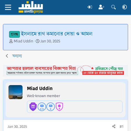
ইসলামে রাগ কমানোর দোয়া ও আমল
প্রবন্ধ
T
S
Miad Uddin
Jan 30, 2025
h
t
r
a
অন্যান্য
e
r
a
t
d
d
s
a
t
t
a
e
Miad Uddin
r
Well-known member
t
e
r
Jan 30, 2025
#1