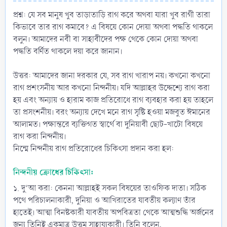
প্রশ্ন: যে সব মানুষ খুব তাড়াতাড়ি রাগ করে অথবা যারা খুব রাগী তারা
কিভাবে তার রাগ কমাবে? এ বিষয়ে কোন দোয়া অথবা পদ্ধতি থাকলে
বলুন। আমাদের নবী বা সাহাবীদের পক্ষ থেকে কোন দোয়া অথবা
পদ্ধতি বর্ণিত থাকলে দয়া করে জানান।
উত্তর: আমাদের জানা দরকার যে, সব রাগ খারাপ নয়। কখনো কখনো
রাগ প্রশংসনীয় আর কখনো নিন্দনীয়। যদি আল্লাহর উদ্দেশ্যে রাগ করা
হয় এবং অন্যায় ও হারাম কাজ প্রতিরোধে রাগ ব্যবহার করা হয় তাহলে
তা প্রসংশনীয়। বরং অন্যায় দেখে মনে রাগ সৃষ্টি হওয়া মজবুত ঈমানের
আলামত। পক্ষান্তরে ব্যক্তিগত স্বার্থে বা দুনিয়াবী ছোট-খাটো বিষয়ে
রাগ করা নিন্দনীয়।
নিন্মে নিন্দনীয় রাগ প্রতিরোধের চিকিৎসা প্রদান করা হল:
নিন্দনীয় ক্রোধের চিকিৎসা:
১. দু‘আ করা: কেননা আল্লাহই সকল বিষয়ের তাওফিক দাতা। সঠিক
পথে পরিচালনাকারী, দুনিয়া ও আখিরাতের যাবতীয় কল্যাণ তাঁর
হাতেই। আত্মা বিনষ্টকারী যাবতীয় অপবিত্রতা থেকে আত্মশুদ্ধি অর্জনের
জন্য তিনিই একমাত্র উত্তম সাহায্যকারী। তিনি বলেন,