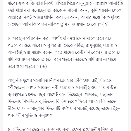
যাবে। এক ব্যক্তি তার নিকট এগিয়ে গিয়ে রাসূলুল্লাহ্‌ সাল্লাল্লাহু আলাইহি
ওয়া সাল্লাম যা বলেছেন তা তাকে জানালো। বলল, তুমি শয়তান থেকে
আল্লাহর নিকট আশ্রয় প্রার্থনা কর। সে বলল, আমার মধ্যে কি অসুবিধা
দেখেছ? আমি কি পাগল নাকি? তুমি যাও এখান থেকে ।” (২)
৫. অবস্থান পরিবর্তন করা: অর্থাৎ যদি দণ্ডায়মান থাকে তবে বসে
পড়বে বা শুয়ে যাবে। আবু যর রা. থেকে বর্ণিত, রাসূলুল্লাহ সাল্লাল্লাহু
আলাইহি ওয়া সাল্লাম বলেন: “তোমাদের কেউ যদি রেগে যায় তবে সে
যদি দণ্ডায়মান থাকে তাহলে বসে পড়বে। তাতেও যদি রাগ না থামে
তবে শুয়ে পড়বে।” (৩)
আধুনিক যুগের মনোবিজ্ঞানীগণ ক্রোধের চিকিৎসায় এই সিদ্ধান্তে
পৌঁছেছেন। অথচ আল্লাহর নবী সাল্লাল্লাহু আলাইহি ওয়া সাল্লাম উক্ত
ব্যবস্থাপত্র ১৪শত বছর আগেই বলে দিয়েছেন। পাশ্চাত্য সভ্যতার
ফিতনায় নিমজ্জিত ব্যক্তিদের কি হুঁশ হবে? ফিরে আসবে কি তাদের
দ্বীনে যা সকল মানুষের ফিতরাটি ধর্ম? যার মধ্যেই রয়েছে তাদের ইহ-
পরকালীন মুক্তি ও কল্যাণ?
৬. সঠিকভাবে দেহের হক আদায় করা: যেমন প্রয়োজনীয় নিদ্রা ও