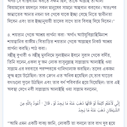
অথচ সে বাস্তবায়ন করতে সক্ষম ছিল, তাকে আল্লাহ তাআলা
কিয়ামতের ময়দানে সকল মানুষের সামনে আহবান করবেন। অতঃপর
জান্নাতের আনত নয়না হুর থেকে যাকে ইচ্ছা বেছে নিতে স্বাধীনতা
দিবেন এবং তার ইচ্ছানুযায়ী তাদের সাথে তার বিবাহ দিয়ে দিবেন।”
৪. শয়তান থেকে আশ্রয় প্রার্থনা করা: অর্থাৎ আউযুবিল্লাহিমিনাশ
শায়ত্বানির রাজীম (বিতাড়িত শয়তান থেকে আল্লাহর নিকট আশ্রয়
প্রার্থনা করছি) পাঠ করা।
সহীহ্‌ বুখারী ও সহীহ্‌ মুসলিমে সুলাইমান ইবনে সুরাদ থেকে বর্ণিত,
তিনি বলেন,একদা দু’জন লোক রাসূলুল্লাহ সাল্লাল্লাহু আলাইহি ওয়া
সাল্লাম এর দরবারে পরষ্পরকে গালিগালাজ করছিল। তদের একজন
ক্রুদ্ধ হয়ে উঠেছিল। তার ক্রোধ এত অধিক হয়েছিল যে,তার ঘাড়ের
রগগুলো ফুলে উঠছিল এবং তার বর্ণ পরিবর্তন হয়ে গিয়েছিল। তার এই
অবস্থা দেখে নবী সাল্লাল্লাহু আলাইহি ওয়া সাল্লাম বললেন,
إِنِّي لَأَعْلَمُ كَلِمَةً لَوْ قَالَهَا ذَهَبَ عَنْهُ مَا يَجِدُ لَوْ ، قَالَ : أَعُوذُ بِاللَّهِ مِنَ
“আমি এমন একটি বাক্য জানি, লোকটি তা বললে তার রাগ দুর হয়ে