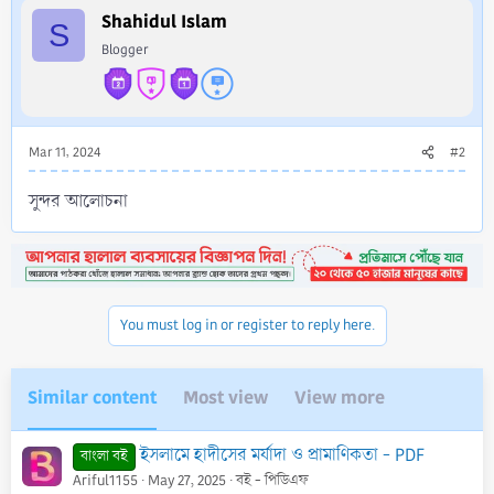
i
Shahidul Islam
S
o
Blogger
n
s
:
Mar 11, 2024
#2
সুন্দর আলোচনা
You must log in or register to reply here.
Similar content
Most view
View more
ইসলামে হাদীসের মর্যাদা ও প্রামাণিকতা - PDF
বাংলা বই
Ariful1155
May 27, 2025
বই - পিডিএফ