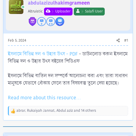
r
abdulazizulhakimgrameen
Altruistic
Uploader
Salafi User
Feb 5, 2024
#1
ইসলামে বিভিন্ন দল ও উহার উৎস - PDF
- ডাউনলোড করুন ইসলামে
বিভিন্ন দল ও উহার উৎস বইয়ের পিডিএফ
ইসলামে বিভিন্ন বাতিল দল সম্পর্কে আলোচনা করা এবং তারা সাধারণ
মানুষকে যেভাবে ধোঁকায় ফেলে তার বিষয়বস্তু তুলে দেয়া হয়েছে।
Read more about this resource...
abrar
,
Rukaiyah Jannat
,
Abdul aziz
and 14 others
R
e
a
c
t