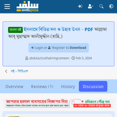
ইসলামে বিভিন্ন দল ও উহার উৎস - PDF
আল্লামা
বাংলা বই
আবূ মুহাম্মাদ আলীমুদ্দীন (রাহি.)
Download
Login or
Register to
T
S
abdulazizulhakimgrameen
Feb 5, 2024
h
t
r
a
বই - পিডিএফ
e
r
a
t
d
d
Overview
Reviews (1)
History
Discussion
s
a
t
t
a
e
r
t
e