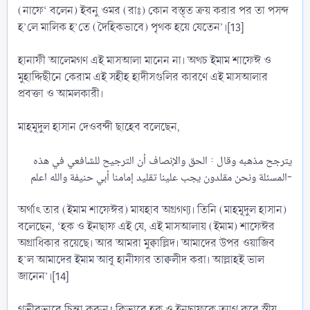
(নাফে‘ বলেন) ইবনু ওমর (রাঃ) কোন বস্ত্ত ক্রয় করার পর তা পসন্দ
হ’লে মালিক হ’তে (দৈহিকভাবে) পৃথক হয়ে যেতেন’।[13]
হানাফী আলেমগণ এই মাসআলা মানেন না। অথচ ইমাম শাফেঈ ও
মুহাদ্দিছীনে কেরাম এই সহীহ হাদীসগুলির কারণে এই মাসআলার
প্রবক্তা ও আমলকারী।
মাহমূদুল হাসান দেওবন্দী ছাহেব বলেছেন,
يترجح مذهبه وقال : الحق والإنصاف أن الترجيح للشافعي في هذه
المسئلة ونحن مقلدون يجب علينا تقليد إمامنا أبي حنيفة والله اعلم-​
অর্থাৎ তার (ইমাম শাফেঈর) মাযহাব অগ্রগণ্য। তিনি (মাহমূদুল হাসান)
বলেছেন, ‘হক ও ইনছাফ এই যে, এই মাসআলায় (ইমাম) শাফেঈর
অগ্রাধিকার রয়েছে। আর আমরা মুক্বাল্লিদ। আমাদের উপর ওয়াজিব
হ’ল আমাদের ইমাম আবূ হানীফার তাক্বলীদ করা। আল্লাহই ভাল
জানেন’।[14]
গভীরভাবে চিন্তা করুন! কিভাবে হক ও ইনছাফকে ত্যাগ করে স্বীয়