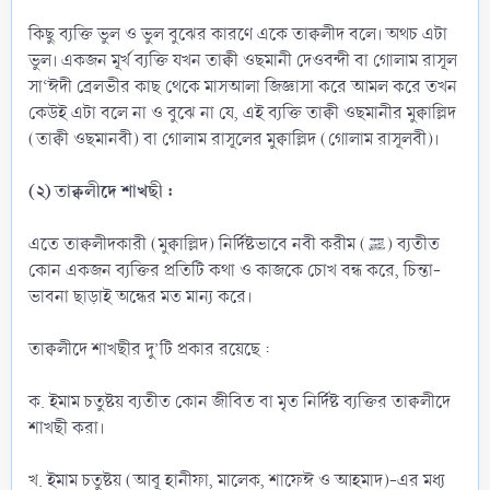
কিছু ব্যক্তি ভুল ও ভুল বুঝের কারণে একে তাক্বলীদ বলে। অথচ এটা
ভুল। একজন মূর্খ ব্যক্তি যখন তাক্বী ওছমানী দেওবন্দী বা গোলাম রাসূল
সা‘ঈদী ব্রেলভীর কাছ থেকে মাসআলা জিজ্ঞাসা করে আমল করে তখন
কেউই এটা বলে না ও বুঝে না যে, এই ব্যক্তি তাক্বী ওছমানীর মুক্বাল্লিদ
(তাক্বী ওছমানবী) বা গোলাম রাসূলের মুক্বাল্লিদ (গোলাম রাসূলবী)।
(২) তাক্বলীদে শাখছী :
এতে তাক্বলীদকারী (মুক্বাল্লিদ) নির্দিষ্টভাবে নবী করীম (ﷺ) ব্যতীত
কোন একজন ব্যক্তির প্রতিটি কথা ও কাজকে চোখ বন্ধ করে, চিন্তা-
ভাবনা ছাড়াই অন্ধের মত মান্য করে।
তাক্বলীদে শাখছীর দু’টি প্রকার রয়েছে :
ক. ইমাম চতুষ্টয় ব্যতীত কোন জীবিত বা মৃত নির্দিষ্ট ব্যক্তির তাক্বলীদে
শাখছী করা।
খ. ইমাম চতুষ্টয় (আবূ হানীফা, মালেক, শাফেঈ ও আহমাদ)-এর মধ্য