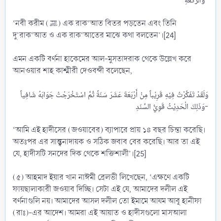
‘নবী করীম (ﷺ) এক রাক‘আত বিতর পড়তেন এবং তিনি
দু’রাক‘আত ও এক রাক‘আতের মাঝে কথা বলতেন’।[24]
এমন একটি বর্ণনা হাকেমের আল-মুসতাদরাক থেকে উল্লেখ করে
আনওয়ার শাহ কাশ্মীরী দেওবন্দী বলেছেন,
وَلَقَدْ تَفَكَّرْتُ فِيْهِ قَرِيْباً مِنْ أَرْبَعَةَ عَشَرَ سَنَةً ثُمَّ اسْتَخْرَجْتُ جَوَابَهُ شَافِياً
وَذَلِكَ الْحَدِيْثُ قَوِيُّ السَّنَدِ-​
‘আমি এই হাদীসের (জওয়াবের) ব্যাপারে প্রায় ১৪ বছর চিন্তা করেছি।
অতঃপর এর সান্ত্বনাদায়ক ও সঠিক জবাব বের করেছি। আর তা এই
যে, হাদীসটি সনদের দিক থেকে শক্তিশালী’।[25]
(৫) আহমাদ ইয়ার খান নাঈমী ব্রেলভী লিখেছেন, ‘এক্ষণে একটি
ফায়ছালাকারী জওয়াব দিচ্ছি। সেটা এই যে, আমাদের দলীল এই
বর্ণনাগুলি নয়। আমাদের আসল দলীল তো ইমামে আযম আবূ হানীফা
(রাঃ)-এর আদেশ। আমরা এই আয়াত ও হাদীসগুলো মাসআলা