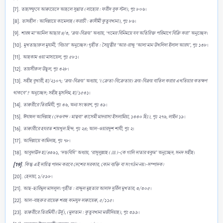
[7].
তাহাফ্ফুযে আক্বায়েদে আহলে সুন্নাত (লাহোর : ফরীদ বুক স্টল), পৃঃ ৮০৬
।
[8].
তাসহীল : আদিল্লায়ে কামেলাহ (করাচী : ক্বাদীমী কুতুবখানা), পৃঃ ৮৬
।
[9].
শারহু মা‘আনিল আছার ৪/৩, ‘ক্রয়-বিক্রয়’ অধ্যায়, ‘গমের বিনিময়ে যব অতিরিক্ত পরিমাণে বিক্রি করা’ অনুচ্ছেদ
।
[10].
মুখতাছারুল মুযানী, ‘বিচার’ অনুচ্ছেদ। গৃহীত : সৈয়ূত্বীর ‘আর-রাদ্দু ‘আলা মান উখলিদা ইলাল আরয’, পৃঃ ১৩৮
।
[11].
আহকাম ওয়া মাসায়েল, পৃঃ ৫৮১
।
[12].
তায়সীরুল উছূল, পৃঃ ৩২৮
।
[13].
সহীহ বুখারী, হা/২১০৭; ‘ক্রয়-বিক্রয়’ অধ্যায়, ‘(ক্রেতা-বিক্রেতার) ক্রয়-বিক্রয় বাতিল করার এখতিয়ার কতক্ষণ
থাকবে’? অনুচ্ছেদ; সহীহ মুসলিম, হা/১৫৩১
।
[14].
তাক্বরীরে তিরমিযী, পৃঃ ৩৬, অন্য সংস্করণ, পৃঃ ৩৯
।
[15].
ঈযাহুল আদিল্লাহ (দেওবন্দ : মাত্ববা‘ ক্বাসেমী মাদরাসা ইসলামিয়া, ১৩৩০ হিঃ)
,
পৃঃ ২৭৬, লাইন ১৯
।
[16].
তাক্বারীরে হযরত শায়খুল হিন্দ, পৃঃ ২৪; আল-ওয়ারদুশ শাযী, পৃঃ ২
।
[17].
আদিল্লায়ে কামিলাহ, পৃঃ ৭৮
।
[18].
আবুদাঊদ হা/৪৩৬১, ‘দন্ডবিধি’ অধ্যায়, ‘রাসূলুল্লাহ (ﷺ)-কে গালি দাতার হুকুম’ অনুচ্ছেদ, সনদ সহীহ
।
[19]
. কিন্তু এই দায়িত্ব পালন করবে দেশের সরকার, কোন ব্যক্তি বা সংগঠন নয়।-সম্পাদক।
[20].
হেদায়া, ১/৫৯৮
।
[21].
আছ-ছারিমুল মাসলূল। গৃহীত : রাদ্দুল মুহতার আলাদ দুর্রিল মুখতার, ৩/৩০৫
।
[22].
আল-বাহরুর রায়েক্ব শরহ কানযুদ দাক্বায়েক্ব, ৫/১১৫
।
[23].
তাক্বরীরে তিরমিযী (উর্দূ), (মুলতান : কুতুবখানা মজীদিয়াহ), পৃঃ ৩৯৯
।