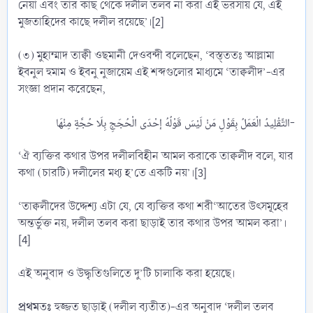
নেয়া এবং তার কাছ থেকে দলীল তলব না করা এই ভরসায় যে, এই
মুজতাহিদের কাছে দলীল রয়েছে’।[2]
(৩) মুহাম্মাদ তাক্বী ওছমানী দেওবন্দী বলেছেন, ‘বস্ত্ততঃ আল্লামা
ইবনুল হুমাম ও ইবনু নুজায়েম এই শব্দগুলোর মাধ্যমে ‘তাক্বলীদ’-এর
সংজ্ঞা প্রদান করেছেন,
التَّقْلِيدُ الْعَمَلُ بِقَوْلِ مَنْ لَيْسَ قَوْلُهُ إحْدَى الْحُجَجِ بِلَا حُجَّةٍ مِنْهَا-​
‘ঐ ব্যক্তির কথার উপর দলীলবিহীন আমল করাকে তাক্বলীদ বলে, যার
কথা (চারটি) দলীলের মধ্য হ’তে একটি নয়’।[3]
‘তাক্বলীদের উদ্দেশ্য এটা যে, যে ব্যক্তির কথা শরী‘আতের উৎসমূহের
অন্তর্ভুক্ত নয়, দলীল তলব করা ছাড়াই তার কথার উপর আমল করা’।
[4]
এই অনুবাদ ও উদ্ধৃতিগুলিতে দু’টি চালাকি করা হয়েছে।
প্রথমতঃ
হুজ্জত ছাড়াই (দলীল ব্যতীত)-এর অনুবাদ ‘দলীল তলব