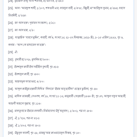
[24].
মুছান্নাফ ইবনু আবী শায়বাহ, হা/৬৮০৩, ২/২৯১
।
[25].
আল-‘আরফুশ শাযী, ১/১০৭, শব্দগুলি এর; ফায়যুল বারী, ২/৩৭৫; বিন্নূরী, মা‘আরিফুস সুনান, ৪/২৬৪; দরসে
তিরমিযী, ২/২২৪
।
[26].
জা-আল হক্ব (পুরাতন সংস্করণ), ২/৯১
।
[27].
জা-আল হক্ব, ২/৯
।
[28].
সাপ্তাহিক ‘যারবে মুমিন’, করাচী, বর্ষ ৩, সংখ্যা ১৫, ২১-২৭ যিলহজ্জ, ১৪১৯ হিঃ, ৯-১৫ এপ্রিল ১৯৯৯, পৃঃ ৬,
কলাম : ‘আপ কে মাসায়েল কা হাল্ল’
।
[29].
ঐ
।
[30].
বুখারী হা/৫৭৯; মুসলিম হা/৬০৮
।
[31].
ইরশাদুল ক্বারী ইলা সহীহিল বুখারী, পৃঃ ৪১২
।
[32].
ইরশাদুল ক্বারী, পৃঃ ২৮৮
।
[33].
আহসানুল ফাতাওয়া, ৩/৫০
।
[34].
আব্দুল ক্বাইয়ূম হক্কানী লিখিত ‘দিফায়ে‘ ইমাম আবু হানীফা’ গ্রন্থের ভূমিকা, পৃঃ ২৬
।
[35].
মাসিক তাজাল্লী, দেওবন্দ, বর্ষ ১৯, সংখ্যা ১১-১২, জানুয়ারী-ফেব্রয়ারী ১৯৬৮ ইং, পৃঃ ৪৭; আব্দুল গফূর আছারী,
আছলী আহলে সুন্নাত, পৃঃ ১১৬
।
[36].
মাকতূবাতে ইমামে রববানী (নির্ভরযোগ্য উর্দূ অনুবাদ), ১/৬০১, পত্র নং ২৮৬
।
[37].
ঐ, ১/৭১৮, পত্র নং ৩১২
।
[38].
ঐ, ১/৫৮৫, পত্র নং ২৮২
।
[39].
উছূলুল কারখী, পৃঃ ২৯; মাজমূ‘আহ ক্বাওয়ায়েদুল ফিক্বহ, পৃঃ ১৮
।