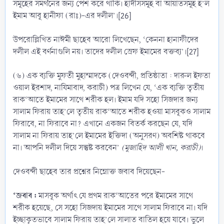
সমূহের সমর্থনের জন্য পেশ করে থাকি। হাদীসসমূহ বা আয়াতসমূহ হ’ল
ইমাম আবূ হানীফা (রাঃ)-এর দলীল’।[26]
উপরোল্লিখিত নাঈমী ছাহেব আরো লিখেছেন, ‘কেননা হানাফীদের
দলীল এই বর্ণনাগুলি নয়। তাদের দলীল স্রেফ ইমামের বক্তব্য’।[27]
(৬) এক ব্যক্তি মুফতী মুহাম্মাদকে (দেওবন্দী, প্রতিষ্ঠাতা : দারুল ইফতা
ওয়াল ইরশাদ, নাযিমাবাদ, করাচী) পত্র লিখেন যে, ‘এক ব্যক্তি তৃতীয়
রাক‘আতে ইমামের সাথে শরীক হল। ইমাম যদি সহো সিজদার জন্য
সালাম ফিরায় তাহ’লে তৃতীয় রাক‘আতে শরীক হওয়া মাসবূকও সালাম
ফিরাবে, না ফিরাবে না? এখানে একজন বিতর্ক করছেন যে, যদি
সালাম না ফিরায় তাহ’লে ইমামের ইক্তিদা (অনুসরণ) অবশিষ্ট থাকবে
না। আপনি দলীল দিয়ে সন্তুষ্ট করবেন’
(মুজাহিদ আলী খান, করাচী)
।
দেওবন্দী ছাহেব তার প্রশ্নের নিম্নোক্ত জবাব দিয়েছেন-
‘জবাব :
মাসবূক অর্থাৎ যে প্রথম রাক‘আতের পরে ইমামের সাথে
শরীক হয়েছে, সে সহো সিজদায় ইমামের সাথে সালাম ফিরাবে না। যদি
ইচ্ছাকৃতভাবে সালাম ফিরায় তাহ’লে সালাত বাতিল হয়ে যাবে। ভুলে