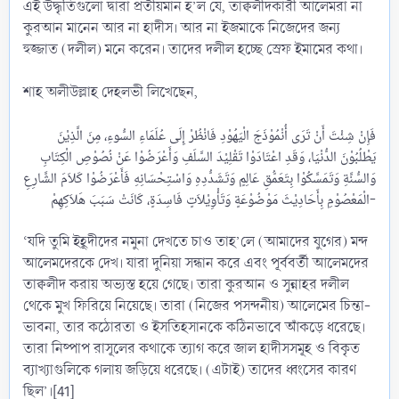
এই উদ্ধৃতিগুলো দ্বারা প্রতীয়মান হ’ল যে, তাক্বলীদকারী আলেমরা না
কুরআন মানেন আর না হাদীস। আর না ইজমাকে নিজেদের জন্য
হুজ্জাত (দলীল) মনে করেন। তাদের দলীল হচ্ছে স্রেফ ইমামের কথা।
শাহ অলীউল্লাহ দেহলভী লিখেছেন,
فَإِنْ شِئْتَ أَنْ تَرَى أُنْمُوْذَجَ الْيَهُوْدِ فَانْظُرْ إِلَى عُلَمَاءِ السُّوءِ، مِنَ الَّذِيْنَ
يَطْلُبُوْنَ الدُّنْيَا، وَقَدِ اعْتَادَوْا تَقْلِيْدَ السَّلَفِ وَأَعْرَضُوْا عَنْ نُصُوْصِ الْكِتَابِ
وَالسُّنَّةِ وَتَمَسَّكُوْا بِتَعَمُّقِ عَالِمٍ وَتَشَدُّدِهِ وَاسْتِحْسَانِهِ فَأَعْرَضُوْا كَلاَمَ الشَّارِعِ
الْمَعْصُوْمِ بِأَحَادِيْثَ مَوْضُوْعَةٍ وَتَأْوِيْلاَتٍ فَاسِدَةٍ، كَانَتْ سَبَبَ هَلاَكِهِمْ-​
‘যদি তুমি ইহূদীদের নমুনা দেখতে চাও তাহ’লে (আমাদের যুগের) মন্দ
আলেমদেরকে দেখ। যারা দুনিয়া সন্ধান করে এবং পূর্ববর্তী আলেমদের
তাক্বলীদ করায় অভ্যস্ত হয়ে গেছে। তারা কুরআন ও সুন্নাহর দলীল
থেকে মুখ ফিরিয়ে নিয়েছে। তারা (নিজের পসন্দনীয়) আলেমের চিন্তা-
ভাবনা, তার কঠোরতা ও ইসতিহসানকে কঠিনভাবে আঁকড়ে ধরেছে।
তারা নিষ্পাপ রাসূলের কথাকে ত্যাগ করে জাল হাদীসসমূহ ও বিকৃত
ব্যাখ্যাগুলিকে গলায় জড়িয়ে ধরেছে। (এটাই) তাদের ধ্বংসের কারণ
ছিল’।[41]