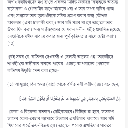
অর্থাৎ ফক্বীহগণের মধ্য হ’তে একজন নির্দিষ্ট ফক্বীহর ফিক্বহকে অত্যন্ত
কঠোরতা ও গোঁড়ামির সাথে অাঁকড়ে ধরা ও তার উপর স্থবির থাকা
এবং সাধ্যমত তার ভুলগুলিকে সঠিক প্রমাণ করার জন্য কৌশল
অবলম্বন (এবং চালাকী করা)। আর যদি সম্ভব না হয় তাহ’লে তার
উপর যিদ করা। অন্য ফক্বীহগণের যে সকল দলীল সহীহ প্রমাণিত হয়েছে
সেগুলিকে যঈফ সাব্যস্ত করার জন্য পূর্ণ কৃত্রিমতার সাথে চেষ্টা করা’।
[12]
খুবই সম্ভব যে, কতিপয় দেওবন্দী ও ব্রেলভী আলেম এই ‘তাক্বলীদে
শাখছী’কে অস্বীকার করতে পারেন। এজন্য আপনাদের খেদমতে
কতিপয় উদ্ধৃতি পেশ করা হচ্ছে-
(১) আব্দুল্লাহ বিন ওমর (রাঃ) থেকে বর্ণিত নবী করীম (ﷺ) বলেছেন,
إِنَّ المُتَبَايِعَيْنِ بِالخِيَارِ فِي بَيْعِهِمَا مَا لَمْ يَتَفَرَّقَا أَوْ يَكُوْنُ البَيْعُ خِيَارًا،​
‘ক্রেতা ও বিক্রেতা যতক্ষণ (দৈহিকভাবে) বিচ্ছিন্ন না হবে, ততক্ষণ
তাদের কেনা-বেচার ব্যাপারে উভয়ের এখতিয়ার থাকবে। আর যদি
খিয়ারের শর্তে ক্রয়-বিক্রয় হয় (তাহ’লে পরেও এখতিয়ার থাকবে’।