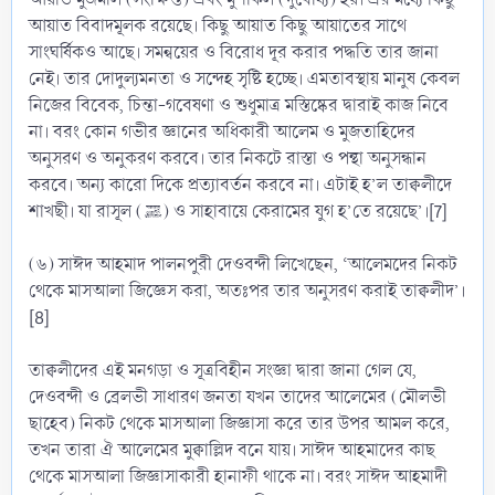
আয়াত বিবাদমূলক রয়েছে। কিছু আয়াত কিছু আয়াতের সাথে
সাংঘর্ষিকও আছে। সমন্বয়ের ও বিরোধ দূর করার পদ্ধতি তার জানা
নেই। তার দোদুল্যমনতা ও সন্দেহ সৃষ্টি হচ্ছে। এমতাবস্থায় মানুষ কেবল
নিজের বিবেক, চিন্তা-গবেষণা ও শুধুমাত্র মস্তিষ্কের দ্বারাই কাজ নিবে
না। বরং কোন গভীর জ্ঞানের অধিকারী আলেম ও মুজতাহিদের
অনুসরণ ও অনুকরণ করবে। তার নিকটে রাস্তা ও পন্থা অনুসন্ধান
করবে। অন্য কারো দিকে প্রত্যাবর্তন করবে না। এটাই হ’ল তাক্বলীদে
শাখছী। যা রাসূল (ﷺ) ও সাহাবায়ে কেরামের যুগ হ’তে রয়েছে’।[7]
(৬) সাঈদ আহমাদ পালনপুরী দেওবন্দী লিখেছেন, ‘আলেমদের নিকট
থেকে মাসআলা জিজ্ঞেস করা, অতঃপর তার অনুসরণ করাই তাক্বলীদ’।
[8]
তাক্বলীদের এই মনগড়া ও সূত্রবিহীন সংজ্ঞা দ্বারা জানা গেল যে,
দেওবন্দী ও ব্রেলভী সাধারণ জনতা যখন তাদের আলেমের (মৌলভী
ছাহেব) নিকট থেকে মাসআলা জিজ্ঞাসা করে তার উপর আমল করে,
তখন তারা ঐ আলেমের মুক্বাল্লিদ বনে যায়। সাঈদ আহমাদের কাছ
থেকে মাসআলা জিজ্ঞাসাকারী হানাফী থাকে না। বরং সাঈদ আহমাদী