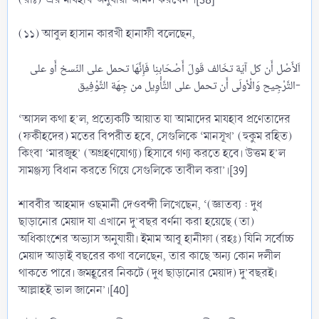
(১১) আবুল হাসান কারখী হানাফী বলেছেন,
اَلأَصْل أَن كل آيَة تخَالف قَولَ أَصْحَابنِا فَإِنَّهَا تحمل على النّسخ أَو على
التَّرْجِيح وَالْأولَى أَن تحمل على التَّأْوِيل من جِهَة التَّوْفِيق-​
‘আসল কথা হ’ল, প্রত্যেকটি আয়াত যা আমাদের মাযহাব প্রণেতাদের
(ফকীহদের) মতের বিপরীত হবে, সেগুলিকে ‘মানসূখ’ (হুকুম রহিত)
কিংবা ‘মারজূহ’ (অগ্রহণযোগ্য) হিসাবে গণ্য করতে হবে। উত্তম হ’ল
সামঞ্জস্য বিধান করতে গিয়ে সেগুলিকে তাবীল করা’।[39]
শাববীর আহমাদ ওছমানী দেওবন্দী লিখেছেন, ‘(জ্ঞাতব্য : দুধ
ছাড়ানোর মেয়াদ যা এখানে দু’বছর বর্ণনা করা হয়েছে (তা)
অধিকাংশের অভ্যাস অনুযায়ী। ইমাম আবূ হানীফা (রহঃ) যিনি সর্বোচ্চ
মেয়াদ আড়াই বছরের কথা বলেছেন, তার কাছে অন্য কোন দলীল
থাকতে পারে। জমহূরের নিকটে (দুধ ছাড়ানোর মেয়াদ) দু’বছরই।
আল্লাহই ভাল জানেন’।[40]