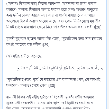
(সালাম) ফিরালে সহো সিজদা আবশ্যক। মাসআলা না জানা থাকার
কারণে (সালাম) ফিরালে সালাত ফাসেদ হয়ে গেল। সাধারণ মানুষের
জন্য দলীল চাওয়া জায়েয নয়। আর না শারঈ মাসায়েলের ব্যাপারে
আপোসে বিতর্ক করাও জায়েয আছে। বরং কোন নির্ভরযোগ্য মুফতীর
নিকট থেকে মাসআলা জেনে নিয়ে তার উপর আমল করা যরূরী’।[28]
মুফতী মুহাম্মাদ ছাহেব আরো লিখেছেন, ‘মুক্বাল্লিদের জন্য তার ইমামের
কথাই সবচেয়ে বড় দলীল’।[29]
(৭) সহীহ হাদীসে এসেছে,
مَنْ أَدْرَكَ مِنَ الصُّبْحِ رَكْعَةً قَبْلَ أَنْ تَطْلُعَ الشَّمْسُ، فَقَدْ أَدْرَكَ الصُّبْحَ،​
‘সূর্য উদিত হওয়ার পূর্বে যে ফজরের এক রাক‘আত পেল, সে অবশ্যই
ফজরের (সালাত) পেয়ে গেল’।[30]
হানাফী ফিক্বহ এই সহীহ হাদীসের বিরোধী। মুফতী রশীদ আহমাদ
লুধিয়ানবী দেওবন্দী এ মাসআলার ব্যাপারে কিছুটা গবেষণা করে
লিখেছেন, ‘সারকথা হ’ল, এ মাসআলাটি এখনও গবেষণাধীন।