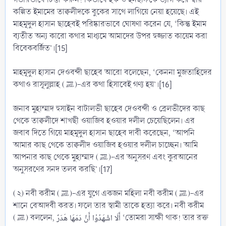
কল্পিত ইমামের তাক্বলীদকে বুকের সাথে লাগিয়ে নেয়া হয়েছে। এই
মাহমূদুল হাসান ছাহেবই পরিষ্কারভাবে ঘোষণা করেন যে, ‘কিন্তু ইমাম
ব্যতীত অন্য কারো কথার মাধ্যমে আমাদের উপর হুজ্জাত কায়েম করা
বিবেকবর্জিত’।[15]
মাহমূদুল হাসান দেওবন্দী ছাহেব আরো বলেছেন, ‘কেননা মুজতাহিদের
কথাও রাসূলুল্লাহ (ﷺ)-এর কথা হিসাবেই গণ্য হয়’।[16]
জনাব মুহাম্মাদ হুসাইন বাটালভী ছাহেব দেওবন্দী ও ব্রেলভীদের কাছ
থেকে তাক্বলীদে শাখছী ওয়াজিব হওয়ার দলীল চেয়েছিলেন। এর
জবাব দিতে গিয়ে মাহমূদুল হাসান ছাহেব দাবী করেছেন, ‘আপনি
আমার কাছ থেকে তাক্বলীদ ওয়াজিব হওয়ার দলীল চাচ্ছেন। আমি
আপনার কাছ থেকে মুহাম্মাদ (ﷺ)-এর অনুসরণ এবং কুরআনের
অনুসরণের সনদ তলব করছি’।[17]
(২) নবী করীম (ﷺ)-এর যুগে একজন মহিলা নবী করীম (ﷺ)-এর
শানে বেআদবী করত। ফলে তার স্বামী তাকে হত্যা করে। নবী করীম
(ﷺ) বললেন, أَلَا اشْهَدُوْا أَنَّ دَمَهَا هَدَرٌ ‘তোমরা সাক্ষী থাক! তার রক্ত