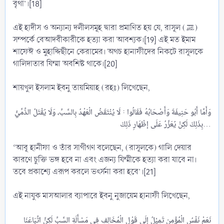
বৃথা’।[18]
এই হাদীস ও অন্যান্য দলীলসমূহ দ্বারা প্রমাণিত হয় যে, রাসূল (ﷺ)
সম্পর্কে বেআদবীকারীকে হত্যা করা আবশ্যক।[19] এই মত ইমাম
শাফেঈ ও মুহাদ্দিছীনে কেরামের। অথচ হানাফীদের নিকটে রাসূলকে
গালিদাতার যিম্মা অবশিষ্ট থাকে।[20]
শায়খুল ইসলাম ইবনু তায়মিয়াহ (রহঃ) লিখেছেন,
وَأَمَّا أَبُو حَنِيفَةَ وَأَصْحَابُهُ فَقَالُوا : لَا يُنْتَقَضُ الْعَهْدُ بِالسَّبِّ، وَلَا يُقْتَلُ الذِّمِّيُّ
بِذَلِكَ لَكِنْ يُعَزَّرُ عَلَى إظْهَارِ ذَلِكَ...​
‘আবূ হানীফা ও তাঁর সাথীগণ বলেছেন, (রাসূলকে) গালি দেয়ার
কারণে চুক্তি ভঙ্গ হবে না এবং এজন্য যিম্মীকে হত্যা করা যাবে না।
তবে প্রকাশ্যে এরূপ করলে ভৎর্সনা করা হবে’।[21]
এই নাযুক মাসআলার ব্যাপারে ইবনু নুজায়েম হানাফী লিখেছেন,
نَعَمْ نَفْسُ الْمُؤْمِنِ تَمِيْلُ إلَى قَوْلِ الْمُخَالِفِ فِي مَسْأَلَةِ السَّبِّ لَكِنَّ اتِّبَاعَنَا