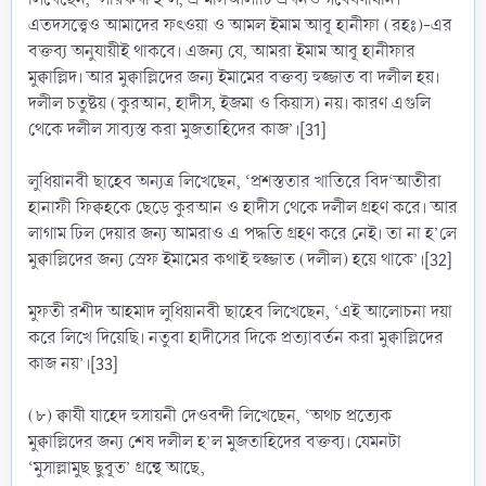
এতদসত্ত্বেও আমাদের ফৎওয়া ও আমল ইমাম আবূ হানীফা (রহঃ)-এর
বক্তব্য অনুযায়ীই থাকবে। এজন্য যে, আমরা ইমাম আবূ হানীফার
মুক্বাল্লিদ। আর মুক্বাল্লিদের জন্য ইমামের বক্তব্য হুজ্জাত বা দলীল হয়।
দলীল চতুষ্টয় (কুরআন, হাদীস, ইজমা ও কিয়াস) নয়। কারণ এগুলি
থেকে দলীল সাব্যস্ত করা মুজতাহিদের কাজ’।[31]
লুধিয়ানবী ছাহেব অন্যত্র লিখেছেন, ‘প্রশস্ততার খাতিরে বিদ‘আতীরা
হানাফী ফিক্বহকে ছেড়ে কুরআন ও হাদীস থেকে দলীল গ্রহণ করে। আর
লাগাম ঢিল দেয়ার জন্য আমরাও এ পদ্ধতি গ্রহণ করে নেই। তা না হ’লে
মুক্বাল্লিদের জন্য স্রেফ ইমামের কথাই হুজ্জাত (দলীল) হয়ে থাকে’।[32]
মুফতী রশীদ আহমাদ লুধিয়ানবী ছাহেব লিখেছেন, ‘এই আলোচনা দয়া
করে লিখে দিয়েছি। নতুবা হাদীসের দিকে প্রত্যাবর্তন করা মুক্বাল্লিদের
কাজ নয়’।[33]
(৮) ক্বাযী যাহেদ হুসায়নী দেওবন্দী লিখেছেন, ‘অথচ প্রত্যেক
মুক্বাল্লিদের জন্য শেষ দলীল হ’ল মুজতাহিদের বক্তব্য। যেমনটা
‘মুসাল্লামুছ ছুবূত’ গ্রন্থে আছে,