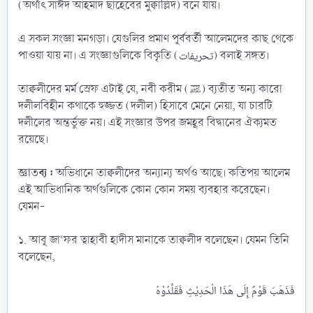
(অর্থাৎ সাঈদ আহমাদ ছাহেবের মুক্বাল্লিদ) বনে যায়।
এ সকল সংজ্ঞা মনগড়া। যেগুলির প্রমাণ পূর্ববর্তী আলেমদের কাছ থেকে
পাওয়া যায় না। এ সংজ্ঞাগুলিকে বিকৃতি (تحريفات) বলাই সঙ্গত।
তাক্বলীদের মর্ম স্রেফ এটাই যে, নবী করীম (ﷺ) ব্যতীত অন্য কারো
দলীলবিহীন কথাকে হুজ্জত (দলীল) হিসাবে মেনে নেয়া, যা চারটি
দলীলের অন্তর্ভুক্ত নয়। এই সংজ্ঞার উপর জমহূর বিদ্বানের ঐক্যমত
রয়েছে।
জ্ঞাতব্য :
অভিধানে তাক্বলীদের অন্যান্য অর্থও আছে। কতিপয় আলেম
এই আভিধানিক অর্থগুলিকে কোন কোন সময় ব্যবহার করেছেন।
যেমন-
১. আবূ জা‘ফর ত্বাহাবী হাদীস মানাকে তাক্বলীদ বলেছেন। যেমন তিনি
বলেছেন,