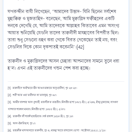
ফখরুদ্দীন রাযী লিখেছেন, ‘আমাদের উস্তাদ- যিনি ছিলেন সর্বশেষ
মুহাক্কিক্ব ও মুজতাহিদ- বলেছেন, আমি মুক্বাল্লিদ ফক্বীহদের একটি
দলকে দেখেছি যে, আমি তাদেরকে আল্লাহর কিতাবের এমন অসংখ্য
আয়াত শুনিয়েছি যেগুলি তাদের তাক্বলীদী মাযহাবের বিপরীত ছিল।
তারা শুধু সেগুলো গ্রহণ করা থেকে বিরত থেকেছেন তাই নয়; বরং
সেগুলির দিকে কোন দৃকপাতই করেননি’।[42]
তাক্বলীদ ও মুক্বাল্লিদদের আসল চেহারা আপনাদের সামনে তুলে ধরা
হ’ল। এখন এই তাক্বলীদের খন্ডন পেশ করা হচ্ছে।
[1].
তাক্বলীদে আইম্মায়ে দ্বীন আওর মাক্বামে আবূ হানীফা, পৃঃ ২৪-২৫
।
[2].
শরী‘আত ওয়া তরীকত কা তালাযুম, পৃঃ ৬৫
।
[3].
আমীর বাদশাহ আল-বুখারী, তায়সীরুত তাহরীর (মিসরীয় ছাপা ১৩৫১ হিঃ), ৪/২৪৬, ইবনু নুজায়েম, ফাৎহুল
গাফ্ফার শারহুল মানার (মিসরীয় ছাপা: ১৩৫৫ হিঃ), ২/৩৭
।
[4].
তাক্বলীদ কী শারঈ হায়ছিয়াত (ষষ্ঠ প্রকাশ ১৪১৩ হিঃ), পৃঃ ১৪
।
[5].
আল-ইক্বতিছাদ, পৃঃ ৫
।
[6].
তাহক্বীক্ব মাসআলায়ে তাক্বলীদ, পৃঃ ৩; মাজমূ‘আয়ে রাসায়েল (ছাপা : অক্টোবর ১৯৯১), ১/১৯
।