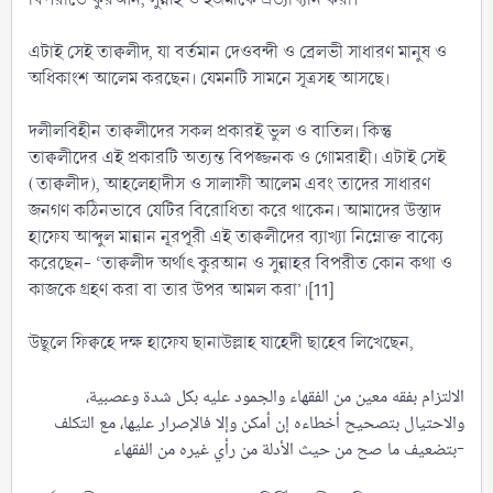
এটাই সেই তাক্বলীদ, যা বর্তমান দেওবন্দী ও ব্রেলভী সাধারণ মানুষ ও
অধিকাংশ আলেম করছেন। যেমনটি সামনে সূত্রসহ আসছে।
দলীলবিহীন তাক্বলীদের সকল প্রকারই ভুল ও বাতিল। কিন্তু
তাক্বলীদের এই প্রকারটি অত্যন্ত বিপজ্জনক ও গোমরাহী। এটাই সেই
(তাক্বলীদ), আহলেহাদীস ও সালাফী আলেম এবং তাদের সাধারণ
জনগণ কঠিনভাবে যেটির বিরোধিতা করে থাকেন। আমাদের উস্তাদ
হাফেয আব্দুল মান্নান নূরপূরী এই তাক্বলীদের ব্যাখ্যা নিম্নোক্ত বাক্যে
করেছেন- ‘তাক্বলীদ অর্থাৎ কুরআন ও সুন্নাহর বিপরীত কোন কথা ও
কাজকে গ্রহণ করা বা তার উপর আমল করা’।[11]
উছূলে ফিক্বহে দক্ষ হাফেয ছানাউল্লাহ যাহেদী ছাহেব লিখেছেন,
الالتزام بفقه معين من الفقهاء والجمود عليه بكل شدة وعصبية،
والاحتيال بتصحيح أخطاءه إن أمكن وإلا فالإصرار عليها، مع التكلف
بتضعيف ما صح من حيث الأدلة من رأي غيره من الفقهاء-​