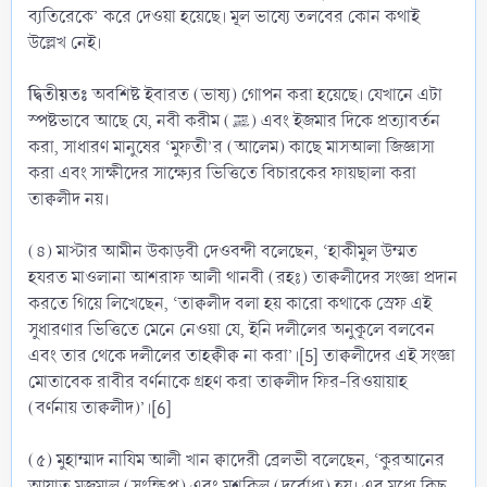
ব্যতিরেকে’ করে দেওয়া হয়েছে। মূল ভাষ্যে তলবের কোন কথাই
উল্লেখ নেই।
দ্বিতীয়তঃ
অবশিষ্ট ইবারত (ভাষ্য) গোপন করা হয়েছে। যেখানে এটা
স্পষ্টভাবে আছে যে, নবী করীম (ﷺ) এবং ইজমার দিকে প্রত্যাবর্তন
করা, সাধারণ মানুষের ‘মুফতী’র (আলেম) কাছে মাসআলা জিজ্ঞাসা
করা এবং সাক্ষীদের সাক্ষ্যের ভিত্তিতে বিচারকের ফায়ছালা করা
তাক্বলীদ নয়।
(৪) মাস্টার আমীন উকাড়বী দেওবন্দী বলেছেন, ‘হাকীমুল উম্মত
হযরত মাওলানা আশরাফ আলী থানবী (রহঃ) তাক্বলীদের সংজ্ঞা প্রদান
করতে গিয়ে লিখেছেন, ‘তাক্বলীদ বলা হয় কারো কথাকে স্রেফ এই
সুধারণার ভিত্তিতে মেনে নেওয়া যে, ইনি দলীলের অনুকূলে বলবেন
এবং তার থেকে দলীলের তাহক্বীক্ব না করা’।[5] তাক্বলীদের এই সংজ্ঞা
মোতাবেক রাবীর বর্ণনাকে গ্রহণ করা তাক্বলীদ ফির-রিওয়ায়াহ
(বর্ণনায় তাক্বলীদ)’।[6]
(৫) মুহাম্মাদ নাযিম আলী খান ক্বাদেরী ব্রেলভী বলেছেন, ‘কুরআনের
আয়াত মুজমাল (সংক্ষিপ্ত) এবং মুশকিল (দুর্বোধ্য) হয়। এর মধ্যে কিছু