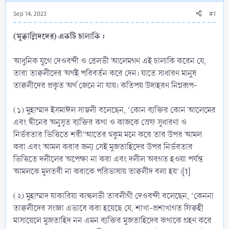
Sep 14, 2023
#1
(মুক্বাল্লিদদের) একটি চালাকি :
আধুনিক যুগে দেওবন্দী ও ব্রেলভী আলেমগণ এই চালাকি করেন যে,
তারা তাক্বলীদের অর্থই পরিবর্তন করে দেন। যাতে সাধারণ মানুষ
তাক্বলীদের প্রকৃত অর্থ জেনে না যায়। কতিপয় উদাহরণ নিম্নরূপ-
(১) মুহাম্মাদ ইসমাঈল সাম্ভলী বলেছেন, ‘কোন ব্যক্তির কোন আলেমের
এবং দ্বীনের অনুসৃত ব্যক্তির কথা ও কাজকে স্রেফ সুধারণা ও
নির্ভরতার ভিত্তিতে শরী‘আতের হুকুম মনে করে তার উপর আমল
করা এবং আমল করার জন্য সেই মুজতাহিদের উপর নির্ভরতার
ভিত্তিতে দলীলের অপেক্ষা না করা এবং দলীল অবগত হওয়া পর্যন্ত
আমলকে মুলতবী না করাকে পরিভাষায় তাক্বলীদ বলা হয়’।[1]
(২) মুহাম্মাদ যাকারিয়া কান্ধলভী তাবলীগী দেওবন্দী বলেছেন, ‘কেননা
তাক্বলীদের সংজ্ঞা এভাবে করা হয়েছে যে, শাখা-প্রশাখাগত ফিক্বহী
মাসায়েলে মুজতাহিদ নন এমন ব্যক্তির মুজতাহিদের কথাকে গ্রহণ করে