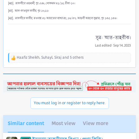
[40].
তাফসীরে ওছমানী, পৃঃ ৫৪৮, লোকমান ৩১/১৪, টীকা-১০
।
[41].
আল-ফাওযুল কাবীর, পৃঃ ১০,১১
।
[42].
তাফসীরে কাবীর, তওবাহ ৩১ আয়াতের ব্যাখ্যা দ্রঃ, ১৬/৩৭; আছলী আহলে সুন্নাত, পৃঃ ১৩৫, ১৩৬
।
সূত্র: আত-তাহরীক।​
Last edited:
Sep 14, 2023
Haafiz Sheikh
,
Suhayl
,
Siraj
and 5 others
R
e
a
c
t
i
o
n
You must log in or register to reply here.
s
:
Similar content
Most view
View more