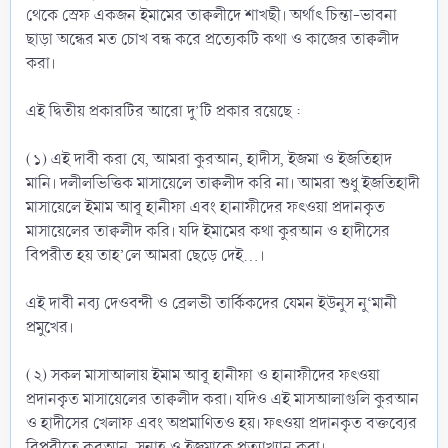
থেকে স্রেফ একজন ইমামের তাক্বলীদে শাখছী। অর্থাৎ চিন্তা-ভাবনা
ছাড়া অন্ধের মত চোখ বন্ধ করে প্রত্যেকটি কথা ও কাজের তাক্বলীদ
করা।
এই দ্বিতীয় প্রকারটির আরো দু’টি প্রকার রয়েছে :
(১) এই দাবী করা যে, আমরা কুরআন, হাদীস, ইজমা ও ইজতিহাদ
মানি। দলীলভিত্তিক মাসায়েলে তাক্বলীদ করি না। আমরা শুধু ইজতিহাদী
মাসায়েলে ইমাম আবূ হানীফা এবং হানাফীদের ফৎওয়া প্রদানকৃত
মাসায়েলের তাক্বলীদ করি। যদি ইমামের কথা কুরআন ও হাদীসের
বিপরীত হয় তাহ’লে আমরা ছেড়ে দেই...।
এই দাবী নব্য দেওবন্দী ও ব্রেলভী তার্কিকদের যেমন ইউনুস নু‘মানী
প্রমুখের।
(২) সকল মাসাআলায় ইমাম আবূ হানীফা ও হানাফীদের ফৎওয়া
প্রদানকৃত মাসায়েলের তাক্বলীদ করা। যদিও এই মাসআলাগুলি কুরআন
ও হাদীসের খেলাফ এবং অপ্রমাণিতও হয়। ফৎওয়া প্রদানকৃত বক্তব্যের
বিপরীতে কুরআন, সুন্নাহ ও ইজমাকে প্রত্যাখ্যান করা।