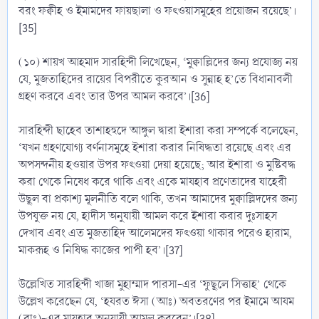
বরং ফক্বীহ ও ইমামদের ফায়ছালা ও ফৎওয়াসমূহের প্রয়োজন রয়েছে’।
[35]
(১০) শায়খ আহমাদ সারহিন্দী লিখেছেন, ‘মুক্বাল্লিদের জন্য প্রযোজ্য নয়
যে, মুজতাহিদের রায়ের বিপরীতে কুরআন ও সুন্নাহ হ’তে বিধানাবলী
গ্রহণ করবে এবং তার উপর আমল করবে’।[36]
সারহিন্দী ছাহেব তাশাহহুদে আঙ্গুল দ্বারা ইশারা করা সম্পর্কে বলেছেন,
‘যখন গ্রহণযোগ্য বর্ণনাসমূহে ইশারা করার নিষিদ্ধতা রয়েছে এবং এর
অপসন্দনীয় হওয়ার উপর ফৎওয়া দেয়া হয়েছে; আর ইশারা ও মুষ্টিবদ্ধ
করা থেকে নিষেধ করে থাকি এবং একে মাযহাব প্রণেতাদের যাহেরী
উছূল বা প্রকাশ্য মূলনীতি বলে থাকি, তখন আমাদের মুক্বাল্লিদদের জন্য
উপযুক্ত নয় যে, হাদীস অনুযায়ী আমল করে ইশারা করার দুঃসাহস
দেখাব এবং এত মুজতাহিদ আলেমদের ফৎওয়া থাকার পরেও হারাম,
মাকরূহ ও নিষিদ্ধ কাজের পাপী হব’।[37]
উল্লেখিত সারহিন্দী খাজা মুহাম্মাদ পারসা-এর ‘ফুছূলে সিত্তাহ’ থেকে
উল্লেখ করেছেন যে, ‘হযরত ঈসা (আঃ) অবতরণের পর ইমামে আযম
(রাঃ)-এর মাযহাব অনুযায়ী আমল করবেন’।[38]