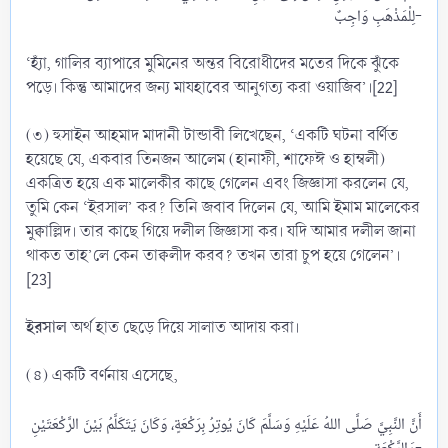
لِلْمَذْهَبِ وَاجِبٌ-​
‘হ্যাঁ, গালির ব্যাপারে মুমিনের অন্তর বিরোধীদের মতের দিকে ঝুঁকে
পড়ে। কিন্তু আমাদের জন্য মাযহাবের আনুগত্য করা ওয়াজিব’।[22]
(৩) হুসাইন আহমাদ মাদানী টান্ডাবী লিখেছেন, ‘একটি ঘটনা বর্ণিত
হয়েছে যে, একবার তিনজন আলেম (হানাফী, শাফেঈ ও হাম্বলী)
একত্রিত হয়ে এক মালেকীর কাছে গেলেন এবং জিজ্ঞাসা করলেন যে,
তুমি কেন ‘ইরসাল’ কর? তিনি জবাব দিলেন যে, আমি ইমাম মালেকের
মুক্বাল্লিদ। তার কাছে গিয়ে দলীল জিজ্ঞাসা কর। যদি আমার দলীল জানা
থাকত তাহ’লে কেন তাক্বলীদ করব? তখন তারা চুপ হয়ে গেলেন’।
[23]
ইরসাল
অর্থ হাত ছেড়ে দিয়ে সালাত আদায় করা।
(৪) একটি বর্ণনায় এসেছে,
أَنَّ النَّبِيَّ صَلَّى اللهُ عَلَيْهِ وَسَلَّمَ كَانَ يُوتِرُ بِرَكْعَةٍ، وَكَانَ يَتَكَلَّمُ بَيْنَ الرَّكْعَتَيْنِ
وَالرَّكْعَةِ-​