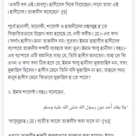
‘একটি দল এই (মারফূ) হাদীসের দিকে গিয়েছেন। ফলে তারা এই
(হাদীসের) তাক্বলীদ করেছেন’।[9]
পূর্বে হানাফী, মালেকী, শাফেঈ ও হাম্বলীদের গ্রন্থসমূহ হ’তে
বিস্তারিতভাবে উল্লেখ করা হয়েছে যে, নবী করীম (ﷺ)-এর কথা
(অর্থাৎ হাদীস) মানা তাক্বলীদ নয়। সুতরাং ইমাম ত্বাহাবীর হাদীসের
ব্যাপারে তাক্বলীদ শব্দটি ব্যবহার করা ভুল। ইমাম আবূ হানীফা (রহঃ)-
এর ব্যাপারে এটি প্রমাণিত সত্য যে, তিনি হাদীস মানতেন। তাহ’লে কি
এখন এ কথা বলা ঠিক হবে যে, ইমাম আবূ হানীফা মুজতাহিদ নন; বরং
মুক্বাল্লিদ ছিলেন? হাদীস মেনে তিনি যদি মুক্বাল্লিদ না হন, তাহলে অন্য
মানুষ হাদীস মেনে কিভাবে মুক্বাল্লিদ হ’তে পারে?
২. ইমাম শাফেঈ (রহঃ) বলেছেন,
ولا يقلد أحد دون رسول الله صلى الله عليه وسلم-​
‘রাসূলুল্লাহ (ﷺ) ব্যতীত কারো তাক্বলীদ করা যাবে না’।[10]
এখানে তাক্বলীদ শব্দটি রূপকভাবে ব্যবহার করা হয়েছে। ইমাম