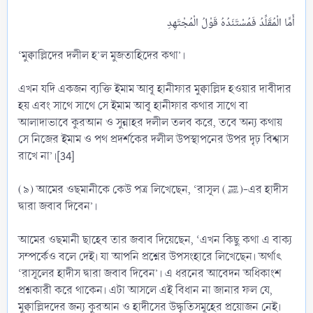
‘মুক্বাল্লিদের দলীল হ’ল মুজতাহিদের কথা’।
এখন যদি একজন ব্যক্তি ইমাম আবূ হানীফার মুক্বাল্লিদ হওয়ার দাবীদার
হয় এবং সাথে সাথে সে ইমাম আবূ হানীফার কথার সাথে বা
আলাদাভাবে কুরআন ও সুন্নাহর দলীল তলব করে, তবে অন্য কথায়
সে নিজের ইমাম ও পথ প্রদর্শকের দলীল উপস্থাপনের উপর দৃঢ় বিশ্বাস
রাখে না’।[34]
(৯) আমের ওছমানীকে কেউ পত্র লিখেছেন, ‘রাসূল (ﷺ)-এর হাদীস
দ্বারা জবাব দিবেন’।
আমের ওছমানী ছাহেব তার জবাব দিয়েছেন, ‘এখন কিছু কথা এ বাক্য
সম্পর্কেও বলে দেই। যা আপনি প্রশ্নের উপসংহারে লিখেছেন। অর্থাৎ
‘রাসূলের হাদীস দ্বারা জবাব দিবেন’। এ ধরনের আবেদন অধিকাংশ
প্রশ্নকারী করে থাকেন। এটা আসলে এই বিধান না জানার ফল যে,
মুক্বাল্লিদদের জন্য কুরআন ও হাদীসের উদ্ধৃতিসমূহের প্রয়োজন নেই।