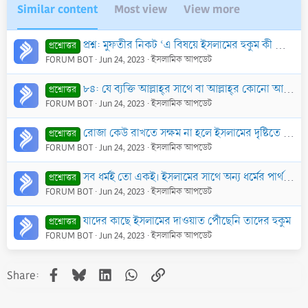
:
Similar content
Most view
View more
প্রশ্ন: মুফতীর নিকট ‘এ বিষয়ে ইসলামের হুকুম কী বা ইসলামের দৃষ্টি ভঙ্গি কী’ এ ধরণের বাক্য দিয়ে প্রশ্ন করার বিধান কী?
প্রশ্নোত্তর
FORUM BOT
Jun 24, 2023
ইসলামিক আপডেট
৮৪: যে ব্যক্তি আল্লাহ্‌র সাথে বা আল্লাহ্‌র কোনো আয়াতের সাথে বা তাঁর রাসূল সাল্লাল্লাহু ‘আলাইহি ওয়াসাল্লাম-এর সাথে অথবা ইসলামের সাথে ঠাট্টা করে, তার হু
প্রশ্নোত্তর
FORUM BOT
Jun 24, 2023
ইসলামিক আপডেট
রোজা কেউ রাখতে সক্ষম না হলে ইসলামের দৃষ্টিতে তার করণীয় কি?
প্রশ্নোত্তর
FORUM BOT
Jun 24, 2023
ইসলামিক আপডেট
সব ধর্মই তো একই। ইসলামের সাথে অন্য ধর্মের পার্থক্য কি?
প্রশ্নোত্তর
FORUM BOT
Jun 24, 2023
ইসলামিক আপডেট
যাদের কাছে ইসলামের দাওয়াত পৌঁছেনি তাদের হুকুম
প্রশ্নোত্তর
FORUM BOT
Jun 24, 2023
ইসলামিক আপডেট
Facebook
Bluesky
LinkedIn
WhatsApp
Link
Share: