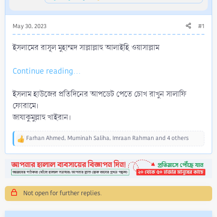
May 30, 2023
#1
ইসলামের রাসূল মুহাম্মদ সাল্লাল্লাহু আলাইহি ওয়াসাল্লাম
Continue reading...
ইসলাম হাউজের প্রতিদিনের আপডেট পেতে চোখ রাখুন সালাফি
ফোরামে।
জাযাকুমুল্লাহু খাইরান।
Farhan Ahmed
,
Muminah Saliha
,
Imraan Rahman
and 4 others
R
e
a
c
t
i
Not open for further replies.
o
n
s