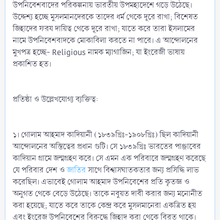
উপনিবেশবাদের পরিকল্পনায় ভারতীয় উপমহাদেশে গড়ে উঠেছে।
উদ্দেশ্য হচ্ছে মুসলমানদেরকে তাদের ধর্ম থেকে দূরে রাখা; বিশেষত
জিহাদের ফরয দায়িত্ব থেকে দূরে রাখা; যাতে করে তারা ইসলামের
নামে উপনিবেশবাদকে মোকাবিলা করতে না পারে। এ আন্দোলনের
মুখপত্র হচ্ছে- Religious নামক ম্যাগাজিন; যা ইংরেজী ভাষায়
প্রকাশিত হত।
প্রতিষ্ঠা ও উল্লেখযোগ্য ব্যক্তিত্ব:
১। গোলাম আহমাদ কাদিয়ানী (১৮৩৯খ্রিঃ-১৯০৮খ্রিঃ) ছিল কাদিয়ানী
আন্দোলনের অস্তিত্বের প্রধান গুটি। সে ১৮৩৯খ্রিঃ ভারতের পাঞ্জাবের
কাদিয়ান গ্রামে জন্মগ্রহণ করে। সে এমন এক পরিবারে জন্মগ্রহণ করেছে
যে পরিবার দেশ ও
জাতির
সাথে বিশ্বাসঘাতকতার জন্য প্রসিদ্ধি লাভ
করেছিল। এভাবেই গোলাম আহমাদ উপনিবেশের প্রতি কৃতজ্ঞ ও
অনুগত থেকে বেড়ে উঠেছে। তাকে নবুয়ত দাবী করার জন্য মনোনীত
করা হয়েছে; যাতে করে তাকে কেন্দ্র করে মুসলমানেরা একত্রিত হয়
এবং ইংরেজ উপনিবেশের বিরুদ্ধে জিহাদ করা থেকে বিরত থাকে।