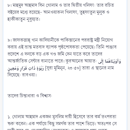
৮। মাহমুদ আহমাদ বিন গোলাম ও তার দ্বিতীয় খলিফা: তার রচিত
বইয়ের মধ্যে রয়েছে- আনওয়ারুল খিলাফা, তুহফাতুল মুলুক ও
হাকীকাতুন নুবুয়্যত।
৯। জাফরুল্লাহ্‌ খান কাদিয়ানীকে পাকিস্তানের পররাষ্ট্র মন্ত্রী নিয়োগ
করায় এই ভ্রান্ত মতবাদ ব্যাপক পৃষ্ঠপোষকতা পেয়েছে। তিনি পাঞ্জাব
প্রদেশে এ দলকে বড় এক খণ্ড জমি দেন যাতে করে তাদের
وَآوَيْنَاهُمَا إِلَى
আন্তর্জাতিক সেন্টার বানাতে পারে। কুরআনের আয়াত:
رَبْوَةٍ ذَاتِ قَرَارٍ وَمَعِينٍ
[সূরা মুমিনূন, ২৩:৫০] তারা এ স্থানের নাম
দিয়েছে: রাবওয়া।
তাদের চিন্তাধারা ও বিশ্বাস:
১. গোলাম আহমাদ একজন মুসলিম দায়ী হিসেবে তার কর্ম তৎপরতা
শুরু করেন। এক পর্যায়ে কিছু সমর্থক তার পাশে ভিড়ে। অতঃপর সে