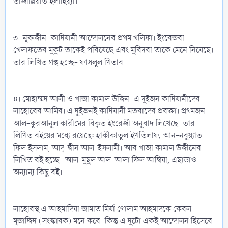
তাজাল্লিয়াত ইলাহিয়্যা।
৩। নূরুদ্দীন: কাদিয়ানী আন্দোলনের প্রথম খলিফা। ইংরেজরা
খেলাফতের মুকুট তাকেই পরিয়েছে এবং মুরিদরা তাকে মেনে নিয়েছে।
তার লিখিত গ্রন্থ হচ্ছে- ফাসলুল খিতাব।
৪। মোহাম্মদ আলী ও খাজা কামাল উদ্দিন: এ দুইজন কাদিয়ানীদের
লাহোরের আমির। এ দুইজনই কাদিয়ানী মতবাদের প্রবক্তা। প্রথমজন
আল-কুরআনুল কারীমের বিকৃত ইংরেজী অনুবাদ লিখেছে। তার
লিখিত বইয়ের মধ্যে রয়েছে: হাকীকাতুল ইখতিলাফ, আন-নবুয়্যাত
ফিল ইসলাম, আদ্‌-দ্বীন আল-ইসলামী। আর খাজা কামাল উদ্দীনের
লিখিত বই হচ্ছে- আল-মুছুল আল-আলা ফিল আম্বিয়া, এছাড়াও
অন্যান্য কিছু বই।
লাহোরস্থ এ আহমাদিয়া জামাত মির্যা গোলাম আহমাদকে কেবল
মুজাদ্দিদ (সংস্কারক) মনে করে। কিন্তু এ দুটো একই আন্দোলন হিসেবে