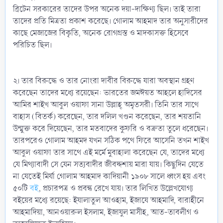
ব্রিটেন সরকারের তাদের উপর অনেক দয়া-দাক্ষিণ্য ছিল। তাই তারা
তাদের প্রতি মিত্রতা প্রকাশ করেছে। গোলাম আহমাদ তার অনুসারীদের
কাছে মেজাজের বিকৃতি, অনেক রোগগ্রস্ত ও মাদকাসক্ত হিসেবে
পরিচিত ছিল।
২। তার বিরুদ্ধে ও তার নোংরা দাবীর বিরুদ্ধে যারা অবস্থান গ্রহণ
করেছেন তাদের মধ্যে রয়েছেন: ভারতের জমঈয়ত আহলে হাদিসের
আমির শাইখ আবুল ওয়াফা সানা উল্লাহ্ অমৃতসরী। তিনি তার সাথে
বাহাস (বিতর্ক) করেছেন, তার দলিল খণ্ডন করেছেন, তার শয়তানি
উন্মুক্ত করে দিয়েছেন, তার মতবাদের কুফরি ও বক্রতা তুলে ধরেছেন।
তারপরেও গোলাম আহমদ যখন সঠিক পথে ফিরে আসেনি তখন শাইখ
আবুল ওয়াফা তার সাথে এই মর্মে মুবাহালা করেছেন যে, তাদের মধ্যে
যে মিথ্যাবাদী সে যেন সত্যবাদীর জীবদ্দশায় মারা যায়। কিছুদিন যেতে
না যেতেই মির্যা গোলাম আহমাদ কাদিয়ানী ১৯০৮ সালে ধ্বংস হয় এবং
৫০টি
বই
, প্রচারপত্র ও প্রবন্ধ রেখে যায়। তার লিখিত উল্লেখযোগ্য
বইয়ের মধ্যে রয়েছে: ইযালাতুল আওহাম, ইজাযে আহমাদি, বারাহীনে
আহমাদিয়া, আনওয়ারুল ইসলাম, ইজাযুল মাসীহ, আত-তাবলীগ ও