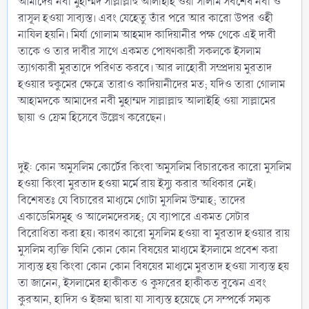
আমাদের নবী মুহাম্মদ সাল্লাল্লাহু আলাইহি ওয়া সালাম সর্বশেষ নবী ও
রাসূল হওয়া সাব্যস্ত। এবং যেহেতু তাঁর পরে আর কারো উপর ওহী
নাযিল হয়নি। মির্যা গোলাম আহমাদ কাদিয়ানীর পক্ষ থেকে এই দাবী
তাকে ও তার দাবীর সাথে একমত পোষণকারী সকলকে ইসলাম
ত্যাগকারী মুরতাদে পরিণত করবে। আর লাহোরী সম্প্রদায় মুরতাদ
হওয়ার হুকুমের ক্ষেত্রে তারাও কাদিয়ানীদের মত; যদিও তারা গোলাম
আহামদকে আমাদের নবী মুহাম্মদ সাল্লাল্লাহু আলাইহি ওয়া সাল্লামের
ছায়া ও ফ্রেম হিসেবে উল্লেখ করেছেন।
দুই: কোন অমুসলিম কোর্টের কিংবা অমুসলিম বিচারকের কারো মুসলিম
হওয়া কিংবা মুরতাদ হওয়া মর্মে রায় ইস্যু করার অধিকার নেই।
বিশেষতঃ যে বিচারের মাধ্যমে গোটা মুসলিম উম্মাহ; তাদের
একাডেমিসমূহ ও আলেমদেরসহ; যে ব্যাপারে একমত সেটার
বিরোধিতা করা হয়। কারণ কারো মুসলিম হওয়া বা মুরতাদ হওয়ার রায়
মুসলিম ব্যক্তি যিনি কোন কোন বিষয়ের মাধ্যমে ইসলামে প্রবেশ করা
সাব্যস্ত হয় কিংবা কোন কোন বিষয়ের মাধ্যমে মুরতাদ হওয়া সাব্যস্ত হয়
তা জানেন, ইসলামের হাকীকত ও কুফরের হাকীকত বুঝেন এবং
কুরআন, হাদিস ও ইজমা দ্বারা যা সাব্যস্ত হয়েছে সে সম্পর্কে সম্যক