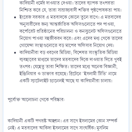
কাদিয়ানী ধর্মের দাওয়াত দেওয়া। তাদের ব্যাপক তৎপরতা
নিশ্চিত করে যে, তারা সাম্রাজ্যবাদী শক্তির পৃষ্ঠপোষকতা পায়।
ইংরেজ সরকার এ মতবাদকে কোলে তুলে রাখে। এ মতবাদের
অনুসারীদের জন্য আন্তর্জাতিক অফিসগুলোতে পদ পাওয়া,
কর্পোরেট প্রতিষ্ঠানের পরিচালনা ও কনস্যুলেট অফিসগুলোতে
নিয়োগ পাওয়া সহজীকরণ করে। এবং এদের মধ্য থেকে তাদের
গোয়েন্দা সংস্থাগুলোতে বড় মাপের অফিসার নিয়োগ দেয়।
কাদিয়ানীরা বড় ধরণের মিডিয়া; বিশেষত সাংস্কৃতিক মিডিয়া
ব্যবহারের মাধ্যমে তাদের মতবাদের দিকে দাওয়াত দিতে খুবই
তৎপর। যেহেতু তারা শিক্ষিত। তাদের মধ্যে অনেক বিজ্ঞানী,
ইঞ্জিনিয়ার ও ডাক্তার রয়েছে। ব্রিটেনে 'ইসলামী টিভি' নামে
একটি স্যাটেলাইট চ্যানেলই আছে যা কাদিয়ানীরা চালায়।
পূর্বোক্ত আলোচনা থেকে পরিষ্কার:
কাদিয়ানী একটি পথভ্রষ্ট আহ্বান। এর সাথে ইসলামের কোন সম্পর্ক
নেই। এ মতবাদের আকিদা ইসলামের সাথে সাংঘর্ষিক। মুসলিম