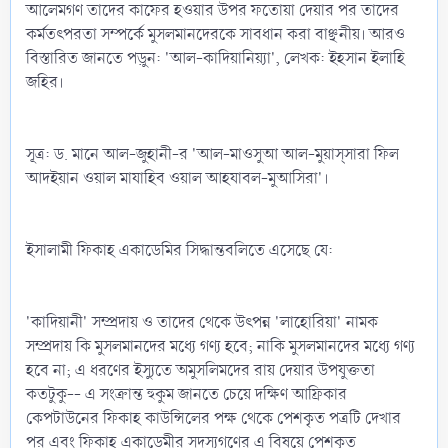
আলেমগণ তাদের কাফের হওয়ার উপর ফতোয়া দেয়ার পর তাদের
কর্মতৎপরতা সম্পর্কে মুসলমানদেরকে সাবধান করা বাঞ্ছনীয়। আরও
বিস্তারিত জানতে পড়ুন: 'আল-কাদিয়ানিয়্যা', লেখক: ইহসান ইলাহি
জহির।
সূত্র: ড. মানে আল-জুহানী-র 'আল-মাওসুআ আল-মুয়াস্‌সারা ফিল
আদইয়ান ওয়াল মাযাহিব ওয়াল আহযাবল-মুআসিরা'।
ইসালামী ফিকাহ একাডেমির সিদ্ধান্তবলিতে এসেছে যে:
'কাদিয়ানী' সম্প্রদায় ও তাদের থেকে উৎপন্ন 'লাহোরিয়া' নামক
সম্প্রদায় কি মুসলমানদের মধ্যে গণ্য হবে; নাকি মুসলমানদের মধ্যে গণ্য
হবে না; এ ধরণের ইস্যুতে অমুসলিমদের রায় দেয়ার উপযুক্ততা
কতটুকু-- এ সংক্রান্ত হুকুম জানতে চেয়ে দক্ষিণ আফ্রিকার
কেপটাউনের ফিকাহ কাউন্সিলের পক্ষ থেকে পেশকৃত পত্রটি দেখার
পর এবং ফিকাহ একাডেমীর সদস্যগণের এ বিষয়ে পেশকৃত