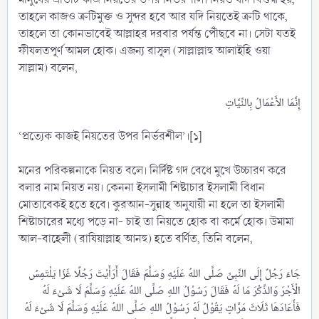
তাহলে কাজও ত্রুটিমুক্ত ও সুন্দর হবে আর যদি নিয়তেই ত্রুটি থাকে,
তাহলে তা কোনভাবেই আল্লাহর দরবার পর্যন্ত পৌঁছবে না। সেটা যতই
ফীযলতপূর্ণ আমল হোক। এজন্য রাসূল (সাল্লাল্লাহু আলাইহি ওয়া
সাল্লাম) বলেন,
‘প্রত্যেক কাজই নিয়তের উপর নির্ভরশীল’।[১]
মনের পরিকল্পনাকে নিয়ত বলে। নির্দিষ্ট গদ বেধে মুখে উচ্চারণ করে
বলার নাম নিয়ত নয়। কেননা ইসলামী শিষ্টাচার ইসলামী বিধান
মোতাবেকই হতে হবে। কুরআন-সুন্নাহ অনুযায়ী না হলে তা ইসলামী
শিষ্টাচারের মধ্যে পড়ে না- চাই তা নিয়তে হোক বা কর্মে হোক। উমামা
আল-বাহেলী (রাযিয়াল্লাহ আনহু) হতে বর্ণিত, তিনি বলেন,
جَاءَ رَجُلٌ إِلَى النَّبِىِّ صَلَّى اللهُ عَلَيْهِ وَسَلَّمَ فَقَالَ أَرَأَيْتَ رَجُلًا غَزَا يَلْتَمِسُ
الْأَجْرَ وَالذِّكْرَ مَا لَهُ فَقَالَ رَسُوْلُ اللهِ صَلَّى اللهُ عَلَيْهِ وَسَلَّمَ لَا شَىْءَ لَهُ
فَأَعَادَهَا ثَلَاثَ مَرَّاتٍ يَقُوْلُ لَهُ رَسُوْلُ اللهِ صَلَّى اللهُ عَلَيْهِ وَسَلَّمَ لَا شَىْءَ لَهُ