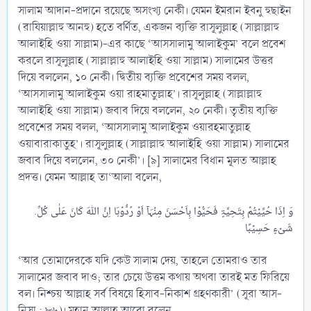
সালাম আদান-প্রদানে রয়েছে অসংখ্য নেকী। যেমন ইমরান ইবনু হুছাইন
(রাযিয়াল্লাহু আনহু) হতে বর্ণিত, একজন ব্যক্তি রাসূলুল্লাহ (সাল্লাল্লাহু
আলাইহি ওয়া সাল্লাম)-এর কাছে ‘আসসালামু আলাইকুম’ বলে প্রবেশ
করলে রাসূলুল্লাহ (সাল্লাল্লাহু আলাইহি ওয়া সাল্লাম) সালামের উত্তর
দিয়ে বললেন, ১০ নেকী। দ্বিতীয় ব্যক্তি প্রবেশের সময় বলল,
‘আসসালামু আলাইকুম ওয়া রাহমাতুল্লাহ’। রাসূলুল্লাহ (সাল্লাল্লাহু
আলাইহি ওয়া সাল্লাম) জবাব দিয়ে বললেন, ২০ নেকী। তৃতীয় ব্যক্তি
প্রবেশের সময় বলল, ‘আসসালামু আলাইকুম ওয়ারহমাতুল্লাহ
ওয়াবারাকাতুহ’। রাসূলুল্লাহ (সাল্লাল্লাহু আলাইহি ওয়া সাল্লাম) সালামের
জবাব দিয়ে বললেন, ৩০ নেকী’। [৯] সালামের বিধান মূলত আল্লাহ
প্রদত্ত। যেমন আল্লাহ তা‘আলা বলেন,
.وَ اِذَا حُیِّیۡتُمۡ بِتَحِیَّۃٍ فَحَیُّوۡا بِاَحۡسَنَ مِنۡہَاۤ اَوۡ رُدُّوۡہَا اِنَّ اللّٰہَ کَانَ عَلٰی کُلِّ
‘আর তোমাদেরকে যদি কেউ সালাম দেয়, তাহলে তোমরাও তার
সালামের জবাব দাও; তার চেয়ে উত্তম কথায় অথবা তারই মত ফিরিয়ে
বল। নিশ্চয় আল্লাহ সর্ব বিষয়ে হিসাব-নিকাশ গ্রহণকারী’ (সূরা আস-
নিসা : ৮৬)। মহান আল্লাহ আরো বলেন,