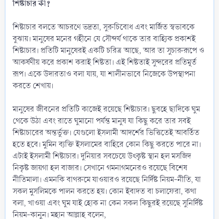
শিষ্টাচার কী?
শিষ্টাচার বলতে আচরণে ভদ্রতা, সুরুচিবোধ এবং মার্জিত স্বভাবকে
বুঝায়। মানুষের মনের গহীনে যে সৌন্দর্য থাকে তার বাহ্যিক প্রকাশই
শিষ্টাচার। প্রতিটি মানুষেরই একটি চরিত্র আছে, আর তা সুচারুরূপে ও
আকর্ষণীয় করে প্রকাশ করাই শিষ্টতা। এই শিষ্টতাই সুন্দরের প্রতিমূর্ত
রূপ। একে উদারতাও বলা যায়, যা শালীনভাবে নিজেকে উপস্থাপনা
করতে শেখায়।
মানুষের জীবনের প্রতিটি কাজেই রয়েছে শিষ্টাচার। ছুবহে ছাদিকে ঘুম
থেকে উঠা এবং রাতে ঘুমানো পর্যন্ত মানুষ যা কিছু করে তার সবই
শিষ্টাচারের অন্তর্ভুক্ত। যেগুলো ইসলামী আদর্শের ভিত্তিতেই আবর্তিত
হতে হবে। মুমিন ব্যক্তি ইসলামের বাহিরে কোন কিছু করতে পারে না।
এটাই ইসলামী শিষ্টাচার। দুনিয়ার সবচেয়ে উৎকৃষ্ট স্থান হল মসজিদ
নিকৃষ্ট জায়গা হল বাজার। সেখানে গমনাগমনেরও রয়েছে বিশেষ
নীতিমালা। এমনকি বাথরুমে যাওয়ারও রয়েছে নির্দিষ্ট নিয়ম-নীতি, যা
সকল মুসলিমকে পালন করতে হয়। কোন ইবাদত বা চলাফেরা, কথা
বলা, খাওয়া এবং ঘুম যাই হোক না কেন সকল কিছুরই রয়েছে সুনির্দিষ্ট
নিয়ম-কানুন। মহান আল্লাহ বলেন,