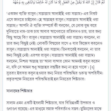
‘একজন ব্যক্তি রাসূল (সাল্লাল্লাহু আলাইহি ওয়া সাল্লাম)-এর নিকট
এসে জানতে চাইলেন। হে আল্লাহর রাসূল (সাল্লাল্লাহু আলাইহি ওয়া
সাল্লাম)! আপনি ঐ ব্যক্তি সম্পর্কে কী বলবেন, যে লোক যুদ্ধ করে
দুনিয়াতে নাম-ডাক চায় আবার আখেরাতে প্রতিদানও চায়, তার জন্য
কিছু আছে কি? রাসূল (সাল্লাল্লাহু আলাইহি ওয়া সাল্লাম) বললেন, না
তার জন্য কিছুই নেই। লোকটি বিষ্ময়ের সাথে ৩ বার জিজ্ঞেস করলেও
রাসূল (সাল্লাল্লাহু আলাইহি ওয়া সাল্লাম) তিনবারেই বললেন, না তার
জন্য কিছুই নেই। এরপর রাসূল (সাল্লাল্লাহু আলাইহি ওয়া সাল্লাম)
বললেন, নিশ্চয় আল্লাহ তা‘আলা বান্দার কোন আমলই কবুল করেন
না, যদি সে আমল শুধু আল্লাহর সন্তষ্টির জন্য না হয়ে থাকে’। [২]
সুতরাং ইবাদত কবুল হওয়ার জন্য নিয়ত পরিশুদ্ধির গুরুত্ব অপরিসীম।
প্রকৃতপক্ষে নিয়তের পরিশুদ্ধিতাই হল নিয়তের শিষ্টাচার।
সালামের শিষ্টাচার
সালাম এমন একটি ইসলামী শিষ্টাচার, যার বিভিন্নধর্মী উপকার ও
গুণাগুণ রয়েছে। এর মাধ্যমে সমাজ পরিবর্তনও সম্ভব। মুমিনদের মাঝে