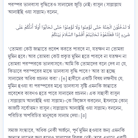
পরস্পর ভালবাসা বৃদ্ধিতেও সালামের জুড়ি নেই। রাসূল (সাল্লাল্লাহু
আলাইহি ওয়া সাল্লাম) বলেন,
.لَا تَدْخُلُوْنَ الْجَنَّةَ حَتَّى تُؤْمِنُوا وَلَا تُؤْمِنُوْا حَتَّى تَحَابُّوْا أَوَلَا أَدُلُّكُمْ عَلَى
‘তোমরা কেউ জান্নাতে প্রবেশ করতে পারবে না, যতক্ষণ না তোমরা
মুমিন হবে। আর তোমরা কেউ প্রকৃত মুমিন হতে পারবে না যতক্ষণ না
তোমরা পরস্পরকে ভালবাসবে। আমি কি তোমাদের বলে দেব না যে,
কিভাবে পরস্পরের মাঝে ভালবাসা বৃদ্ধি পাবে? আর তা হচ্ছে
সালামের অধিক প্রচলন করা’। [৩] হাদীসে একটি বিষয় লক্ষণীয় যে,
মুমিন হওয়া বা পরস্পরের মধ্যে ভালবাসা সৃষ্টি এমনকি জান্নাতে
প্রবেশের কারণও হতে পারে সালামের প্রচলন। এক সাহাবী রাসূল
(সাল্লাল্লাহু আলাইহি ওয়া সাল্লাম)-কে জিজ্ঞেস করলেন, ইসলামে কোন্
কাজটি সর্বোত্তম? রাসূল (সাল্লাল্লাহু আলাইহি ওয়া সাল্লাম) বললেন,
পরিচিত অপরিচিত মানুষকে সালাম দেয়া। [৪]
সমাজ সংস্কারে, অধিক নেকী অর্জনে, পূর্ণ মুমিন হওয়ার জন্য এমনকি
জান্নাত লাভের জন্য হলেও সালামের বিকল্প নেই। তবে এখানে একটি