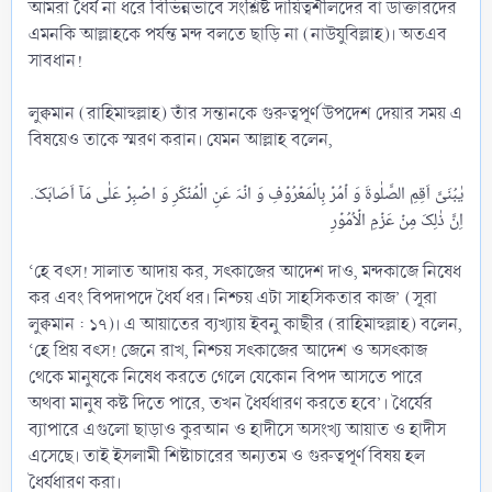
আমরা ধৈর্য না ধরে বিভিন্নভাবে সংশ্লিষ্ট দায়িত্বশীলদের বা ডাক্তারদের
এমনকি আল্লাহকে পর্যন্ত মন্দ বলতে ছাড়ি না (নাউযুবিল্লাহ)। অতএব
সাবধান!
লুক্বমান (রাহিমাহুল্লাহ) তাঁর সন্তানকে গুরুত্বপূর্ণ উপদেশ দেয়ার সময় এ
বিষয়েও তাকে স্মরণ করান। যেমন আল্লাহ বলেন,
.یٰبُنَیَّ اَقِمِ الصَّلٰوۃَ وَ اۡمُرۡ بِالۡمَعۡرُوۡفِ وَ انۡہَ عَنِ الۡمُنۡکَرِ وَ اصۡبِرۡ عَلٰی مَاۤ اَصَابَکَ
‘হে বৎস! সালাত আদায় কর, সৎকাজের আদেশ দাও, মন্দকাজে নিষেধ
কর এবং বিপদাপদে ধৈর্য ধর। নিশ্চয় এটা সাহসিকতার কাজ’ (সূরা
লুক্বমান : ১৭)। এ আয়াতের ব্যখ্যায় ইবনু কাছীর (রাহিমাহুল্লাহ) বলেন,
‘হে প্রিয় বৎস! জেনে রাখ, নিশ্চয় সৎকাজের আদেশ ও অসৎকাজ
থেকে মানুষকে নিষেধ করতে গেলে যেকোন বিপদ আসতে পারে
অথবা মানুষ কষ্ট দিতে পারে, তখন ধৈর্যধারণ করতে হবে’। ধৈর্যের
ব্যাপারে এগুলো ছাড়াও কুরআন ও হাদীসে অসংখ্য আয়াত ও হাদীস
এসেছে। তাই ইসলামী শিষ্টাচারের অন্যতম ও গুরুত্বপূর্ণ বিষয় হল
ধৈর্যধারণ করা।