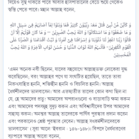
দিয়েও সুস্থ থাকতে পারে আবার হাসপাতালের বেডে শুয়ে থেকেও
স্বস্তি পেতে পারে। মহান আল্লাহ বলেন,
وَ کَاَیِّنۡ مِّنۡ نَّبِیٍّ قٰتَلَ مَعَہٗ رِبِّیُّوۡنَ کَثِیۡرٌ فَمَا وَہَنُوۡا لِمَاۤ اَصَابَہُمۡ فِیۡ سَبِیۡلِ اللّٰہِ
وَ مَا ضَعُفُوۡا وَ مَا اسۡتَکَانُوۡا وَ اللّٰہُ یُحِبُّ الصّٰبِرِیۡنَ – وَ مَا کَانَ قَوۡلَہُمۡ اِلَّاۤ اَنۡ
قَالُوۡا رَبَّنَا اغۡفِرۡ لَنَا ذُنُوۡبَنَا وَ اِسۡرَافَنَا فِیۡۤ اَمۡرِنَا وَ ثَبِّتۡ اَقۡدَامَنَا وَ انۡصُرۡنَا عَلَی
الۡقَوۡمِ الۡکٰفِرِیۡنَ- فَاٰتٰىہُمُ اللّٰہُ ثَوَابَ الدُّنۡیَا وَ حُسۡنَ ثَوَابِ الۡاٰخِرَۃِ وَ اللّٰہُ یُحِبُّ
‘এমন অনেক নবী ছিলেন, যাদের সহযোগে আল্লাহভক্ত লোকেরা যুদ্ধ
করেছিলেন; বরং আল্লাহর পথে যা সংঘটিত হয়েছিল, তাতে তারা
নিরুৎসাহিত হননি, শক্তিহীন হননি ও বিচলিত হননি। আল্লাহ
ধৈর্যশীলদের ভালবাসেন। আর এতদ্ব্যতীত তাদের কোন কথা ছিল না
যে, হে আমাদের প্রভু! আমাদের অপরাধগুলো ও বাড়াবাড়ি ক্ষমা করুন
এবং আমাদের পদসমূহ সুদৃঢ় করুন এবং অবিশ্বাসীদের উপর আমাদের
সাহায্য করুন। অনন্তর আল্লাহ তাদেরকে পার্থিব পুরস্কার প্রদান করেন
এবং পরকালেও শ্রেষ্ঠ পুরস্কার দেবেন। আল্লাহ সৎকর্মশীলদেরকে
ভালবাসেন’ (সূরা আলে ‘ইবরান : ১৪৬-১৪৮)। বিপদে ধৈর্যধারণের
ব্যাপারে আল্লাহ আরো বলেন,