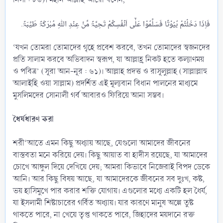
‘যখন তোমরা তোমাদের গৃহে প্রবেশ করবে, তখন তোমাদের স্বজনদের
প্রতি সালাম করবে অভিবাদন স্বরূপ, যা আল্লাহ্র নিকট হতে কল্যাণময়
ও পবিত্র’ (সূরা আন-নূর : ৬১)। আল্লাহ প্রদত্ত ও রাসূলুল্লাহ (সাল্লাল্লাহু
আলাইহি ওয়া সাল্লাম) প্রদর্শিত এই মূল্যবান বিধান পালনের মাধ্যমে
মুসলিমদের সোনালী গর্ব আবারও ফিরিয়ে আনা সম্ভব।
ধৈর্যধারণ করা
শরী‘আতে এমন কিছু অধ্যায় আছে, যেগুলো আমাদের জীবনের
বাস্তবতা মনে করিয়ে দেয়। কিছু আয়াত বা হাদীস রয়েছে, যা আমাদের
চোখে আঙ্গুল দিয়ে দেখিয়ে দেয়; আমরা কিভাবে নিজেরাই বিপদ ডেকে
আনি। আর কিছু বিষয় আছে, যা আমাদেরকে জীবনের সব দুঃখ, কষ্ট,
ভয় হাসিমুখে পার করার শক্তি যোগায়। এগুলোর মধ্যে একটি হল ধৈর্য,
যা ইসলামী শিষ্টাচারের গর্বিত অধ্যায়। যার কারণে মানুষ অল্পে তুষ্ট
থাকতে পারে, না খেয়ে তৃপ্ত থাকতে পারে, জিহাদের ময়দানে রক্ত