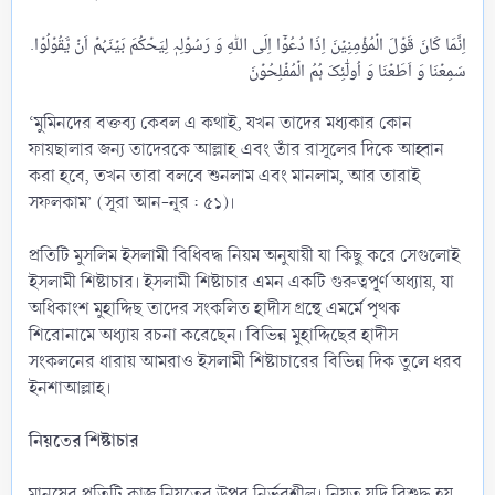
.اِنَّمَا کَانَ قَوۡلَ الۡمُؤۡمِنِیۡنَ اِذَا دُعُوۡۤا اِلَی اللّٰہِ وَ رَسُوۡلِہٖ لِیَحۡکُمَ بَیۡنَہُمۡ اَنۡ یَّقُوۡلُوۡا
‘মুমিনদের বক্তব্য কেবল এ কথাই, যখন তাদের মধ্যকার কোন
ফায়ছালার জন্য তাদেরকে আল্লাহ এবং তাঁর রাসূলের দিকে আহ্বান
করা হবে, তখন তারা বলবে শুনলাম এবং মানলাম, আর তারাই
সফলকাম’ (সূরা আন-নূর : ৫১)।
প্রতিটি মুসলিম ইসলামী বিধিবদ্ধ নিয়ম অনুযায়ী যা কিছু করে সেগুলোই
ইসলামী শিষ্টাচার। ইসলামী শিষ্টাচার এমন একটি গুরুত্বপূর্ণ অধ্যায়, যা
অধিকাংশ মুহাদ্দিছ তাদের সংকলিত হাদীস গ্রন্থে এমর্মে পৃথক
শিরোনামে অধ্যায় রচনা করেছেন। বিভিন্ন মুহাদ্দিছের হাদীস
সংকলনের ধারায় আমরাও ইসলামী শিষ্টাচারের বিভিন্ন দিক তুলে ধরব
ইনশাআল্লাহ।
নিয়তের শিষ্টাচার
মানুষের প্রতিটি কাজ নিয়তের উপর নির্ভরশীল। নিয়ত যদি বিশুদ্ধ হয়,