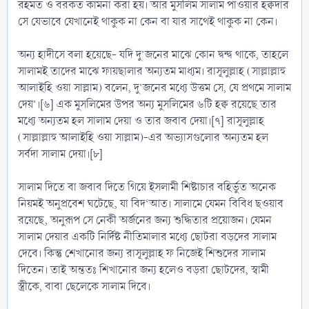
রহমত ও বরকত কামনা করা হয়। আর মুসলিম সালাম পাওয়ার হক্বদার
সে যেভাবে যেখানেই থাকুক না কেন বা যার সাথেই থাকুক না কেন।
অন্য হাদীসে বলা হয়েছে- যদি দু’জনের মাঝে কোন দ্বন্দ্ব থাকে, তাহলে
সালামই তাদের মাঝে ফায়ছালার অন্যতম মাধ্যম। রাসূলুল্লাহ (সাল্লাল্লাহু
আলাইহি ওয়া সাল্লাম) বলেন, দু’জনের মধ্যে উত্তম সে, যে প্রথমে সালাম
দেয়’।[৬] এক মুসলিমের উপর অন্য মুসলিমের ৬টি হক্ব রয়েছে তার
মধ্যে অন্যতম হল সালাম দেয়া ও তার জবাব দেয়া।[৭] রাসূলুল্লাহ
(সাল্লাল্লাহু আলাইহি ওয়া সাল্লাম)-এর অভ্যাসগুলোর অন্যতম হল
সর্বদা সালাম দেয়া।[৮]
সালাম দিতে বা জবাব দিতে গিয়ে ইসলামী শিষ্টাচার বহির্ভুত অনেক
নিয়মই অনুপ্রবেশ ঘটেছে, যা বিদ‘আত। সালামে যেমন বিবিধ ছওয়াব
রয়েছে, অনুরূপ সে নেকী অর্জনের জন্য শুদ্ধিতার প্রয়োজন। যেমন
সালাম দেয়ার একটি নির্দিষ্ট নীতিমালার মধ্যে ছোটরা বড়দের সালাম
দেবে। কিন্তু শেখানোর জন্য রাসূলুল্লাহ ফ নিজেই শিশুদের সালাম
দিতেন। তাই অন্ততঃ শিখানোর জন্য হলেও বড়রা ছোটদের, স্বামী
স্ত্রীকে, বাবা ছেলেকে সালাম দিবে।