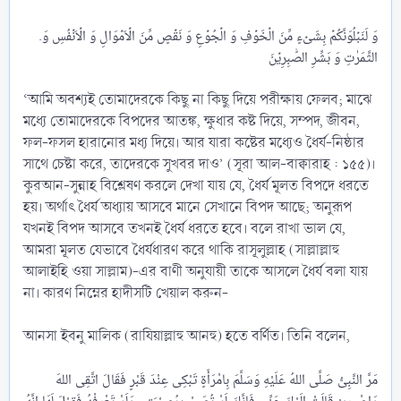
.وَ لَنَبۡلُوَنَّکُمۡ بِشَیۡءٍ مِّنَ الۡخَوۡفِ وَ الۡجُوۡعِ وَ نَقۡصٍ مِّنَ الۡاَمۡوَالِ وَ الۡاَنۡفُسِ وَ
‘আমি অবশ্যই তোমাদেরকে কিছু না কিছু দিয়ে পরীক্ষায় ফেলব; মাঝে
মধ্যে তোমাদেরকে বিপদের আতঙ্ক, ক্ষুধার কষ্ট দিয়ে, সম্পদ, জীবন,
ফল-ফসল হারানোর মধ্য দিয়ে। আর যারা কষ্টের মধ্যেও ধৈর্য-নিষ্ঠার
সাথে চেষ্টা করে, তাদেরকে সুখবর দাও’ (সূরা আল-বাক্বারাহ : ১৫৫)।
কুরআন-সুন্নাহ বিশ্লেষণ করলে দেখা যায় যে, ধৈর্য মূলত বিপদে ধরতে
হয়। অর্থাৎ ধৈর্য অধ্যায় আসবে মানে সেখানে বিপদ আছে; অনুরূপ
যখনই বিপদ আসবে তখনই ধৈর্য ধরতে হবে। বলে রাখা ভাল যে,
আমরা মূলত যেভাবে ধৈর্যধারণ করে থাকি রাসূলুল্লাহ (সাল্লাল্লাহু
আলাইহি ওয়া সাল্লাম)-এর বাণী অনুযায়ী তাকে আসলে ধৈর্য বলা যায়
না। কারণ নিম্নের হাদীসটি খেয়াল করুন-
আনসা ইবনু মালিক (রাযিয়াল্লাহু আনহু) হতে বর্ণিত। তিনি বলেন,
مَرَّ النَّبِىُّ صَلَّى اللهُ عَلَيْهِ وَسَلَّمَ بِامْرَأَةٍ تَبْكِى عِنْدَ قَبْرٍ فَقَالَ اتَّقِى اللهَ
وَاصْبِرِىْ قَالَتْ إِلَيْكَ عَنِّى فَإِنَّكَ لَمْ تُصَبْ بِمُصِيْبَتِىْ وَلَمْ تَعْرِفْهُ فَقِيْلَ لَهَا إِنَّهُ