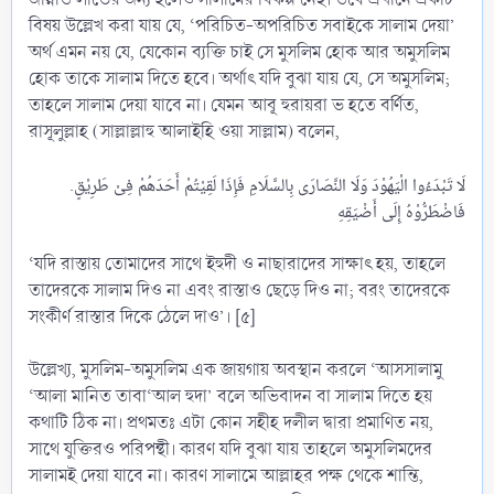
বিষয় উল্লেখ করা যায় যে, ‘পরিচিত-অপরিচিত সবাইকে সালাম দেয়া’
অর্থ এমন নয় যে, যেকোন ব্যক্তি চাই সে মুসলিম হোক আর অমুসলিম
হোক তাকে সালাম দিতে হবে। অর্থাৎ যদি বুঝা যায় যে, সে অমুসলিম;
তাহলে সালাম দেয়া যাবে না। যেমন আবূ হুরায়রা ভ হতে বর্ণিত,
রাসূলুল্লাহ (সাল্লাল্লাহু আলাইহি ওয়া সাল্লাম) বলেন,
.لَا تَبْدَءُوا الْيَهُوْدَ وَلَا النَّصَارَى بِالسَّلَامِ فَإِذَا لَقِيْتُمْ أَحَدَهُمْ فِىْ طَرِيْقٍ
‘যদি রাস্তায় তোমাদের সাথে ইহুদী ও নাছারাদের সাক্ষাৎ হয়, তাহলে
তাদেরকে সালাম দিও না এবং রাস্তাও ছেড়ে দিও না; বরং তাদেরকে
সংকীর্ণ রাস্তার দিকে ঠেলে দাও’। [৫]
উল্লেখ্য, মুসলিম-অমুসলিম এক জায়গায় অবস্থান করলে ‘আসসালামু
‘আলা মানিত তাবা‘আল হুদা’ বলে অভিবাদন বা সালাম দিতে হয়
কথাটি ঠিক না। প্রথমতঃ এটা কোন সহীহ দলীল দ্বারা প্রমাণিত নয়,
সাথে যুক্তিরও পরিপন্থী। কারণ যদি বুঝা যায় তাহলে অমুসলিমদের
সালামই দেয়া যাবে না। কারণ সালামে আল্লাহর পক্ষ থেকে শান্তি,