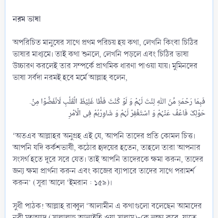
নরম ভাষা
অপরিচিত মানুষের সাথে প্রথম পরিচয় হয় কথা, লেখনি কিংবা চিঠির
ভাষার মাধ্যমে। তাই কথা শুনলে, লেখনি পড়লে এবং চিঠির ভাষা
উচ্চারণ করলেই তার সম্পর্কে প্রাথমিক ধারণা পাওয়া যায়। মুমিনদের
ভাষা সর্বদা নরমই হবে মর্মে আল্লাহ বলেন,
.فَبِمَا رَحۡمَۃٍ مِّنَ اللّٰہِ لِنۡتَ لَہُمۡ وَ لَوۡ کُنۡتَ فَظًّا غَلِیۡظَ الۡقَلۡبِ لَانۡفَضُّوۡا مِنۡ
‘অতএব আল্লাহর অনুগ্রহ এই যে, আপনি তাদের প্রতি কোমল চিত্ত।
আপনি যদি কর্কশভাষী, কঠোর হৃদয়ের হতেন, তাহলে তারা আপনার
সংসর্গ হতে দূরে সরে যেত। তাই আপনি তাদেরকে ক্ষমা করুন, তাদের
জন্য ক্ষমা প্রার্থনা করুন এবং কাজের ব্যাপারে তাদের সাথে পরামর্শ
করুন’ (সূরা আলে ‘ইমরান : ১৫৯)।
সুধী পাঠক! আল্লাহ রাব্বুল ‘আলামীন এ কথাগুলো বলেছেন আমাদের
নবী মুহাম্মাদ (সাল্লাল্লাহু আলাইহি ওয়া সাল্লাম)-কে লক্ষ্য করে, যাতে