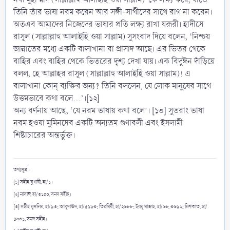
তিনি তাঁর ভাষা নরম করেন আর সঙ্গী-সাথীদের সাথে রাগ না করেন।
অতএব আমাদের নিজেদের ভাষার প্রতি লক্ষ্য রাখা যরূরী। হাদীসে
রাসূল (সাল্লাল্লাহু আলাইহি ওয়া সাল্লাম) সুসংবাদ দিয়ে বলেন, ‘নিশ্চয়
জান্নাতের মধ্যে একটি বালাখানা বা প্রাসাদ আছে। এর ভিতর থেকে
বাহির এবং বাহির থেকে ভিতরের দৃশ্য দেখা যায়। এক বিদুঈন দাঁড়িয়ে
বলল, হে আল্লাহর রাসূল (সাল্লাল্লাহু আলাইহি ওয়া সাল্লাম)! এ
বালাখানা কোন্ ব্যক্তির জন্য? তিনি বললেন, যে লোক মানুষের সাথে
উত্তমভাবে কথা বলে…’।[১২]
অন্য বর্ণনায় আছে, ‘যে নরম ভাষায় কথা বলে’। [১৩] সুতরাং ভাষা
নরম হওয়া মুমিনদের একটি অন্যতম গুণাবলী এবং ইসলামী
শিষ্টাচারের অন্তর্ভুক্ত।
তথ্যসূত্র :
[১] সহীহ বুখারী, হা/১।
[২] নাসাঈ, হা/৩১৪০, সনদ সহীহ।
[৩] সহীহ মুসলিম, হা/৯৩; আবুদাঊদ, হা/৫১৯৩; তিরমিযী, হা/২৬৮৮; ইবনু মাজাহ, হা/৬৮, ৩৬৯২; মিশকাত, হা/
৪৬৩১, সনদ সহীহ।