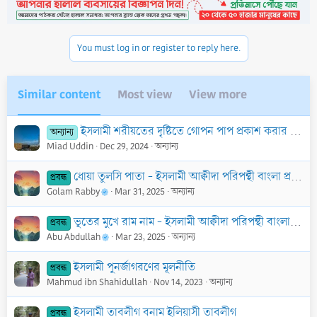
t
i
o
n
You must log in or register to reply here.
s
:
Similar content
Most view
View more
ইসলামী শরীয়তের দৃষ্টিতে গোপন পাপ প্রকাশ করার বিধান: সম্মানহানি ও লাঞ্ছনা
অন্যান্য
Miad Uddin
Dec 29, 2024
অন্যান্য
ধোয়া তুলসি পাতা - ইসলামী আক্বীদা পরিপন্থী বাংলা প্রবাদ
প্রবন্ধ
Golam Rabby
Mar 31, 2025
অন্যান্য
ভূতের মুখে রাম নাম - ইসলামী আক্বীদা পরিপন্থী বাংলা প্রবাদ
প্রবন্ধ
Abu Abdullah
Mar 23, 2025
অন্যান্য
ইসলামী পুনর্জাগরণের মূলনীতি
প্রবন্ধ
Mahmud ibn Shahidullah
Nov 14, 2023
অন্যান্য
ইসলামী তাবলীগ বনাম ইলিয়াসী তাবলীগ
প্রবন্ধ