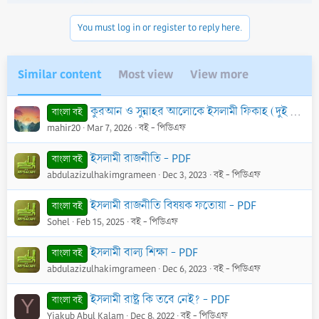
o
n
You must log in or register to reply here.
s
:
Similar content
Most view
View more
কুরআন ও সুন্নাহর আলোকে ইসলামী ফিকাহ (দুই খণ্ড একত্রে) - PDF
বাংলা বই
mahir20
Mar 7, 2026
বই - পিডিএফ
ইসলামী রাজনীতি - PDF
বাংলা বই
abdulazizulhakimgrameen
Dec 3, 2023
বই - পিডিএফ
ইসলামী রাজনীতি বিষয়ক ফতোয়া - PDF
বাংলা বই
Sohel
Feb 15, 2025
বই - পিডিএফ
ইসলামী বাল্য শিক্ষা - PDF
বাংলা বই
abdulazizulhakimgrameen
Dec 6, 2023
বই - পিডিএফ
ইসলামী রাষ্ট্র কি তবে নেই? - PDF
বাংলা বই
Y
Yiakub Abul Kalam
Dec 8, 2022
বই - পিডিএফ