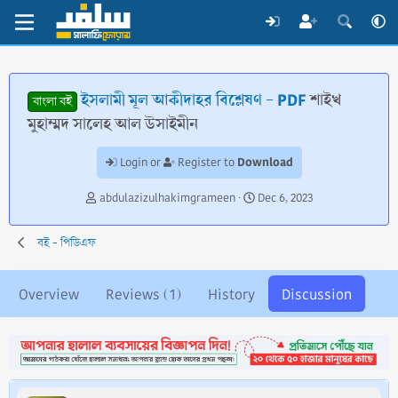
ইসলামী মূল আকীদাহর বিশ্লেষণ - PDF
শাইখ
বাংলা বই
মুহাম্মদ সালেহ আল উসাইমীন
Download
Login or
Register to
T
S
abdulazizulhakimgrameen
Dec 6, 2023
h
t
r
a
বই - পিডিএফ
e
r
a
t
d
d
Overview
Reviews (1)
History
Discussion
s
a
t
t
a
e
r
t
e