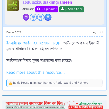
r
abdulazizulhakimgrameen
Altruistic
Uploader
Salafi User
Dec 6, 2023
#1
ইসলামী মূল আকীদাহর বিশ্লেষণ - PDF
- ডাউনলোড করুন ইসলামী
মূল আকীদাহর বিশ্লেষণ বইয়ের পিডিএফ
আকিদাগত বিষয়ে সুন্দর আলোচনা করা হয়েছে।
Read more about this resource...
Rakib Hossain
,
Imraan Rahman
,
Abdul wajid
and 7 others
R
e
a
c
t
i