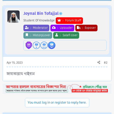
c
t
i
Joynal Bin Tofajjal
o
Student Of Knowledge
Forum Staff
n
s
Moderator
Uploader
Exposer
:
HistoryLover
Salafi User
Apr 15, 2023
#2
জাযাকাল্লাহু খাইরান
You must log in or register to reply here.