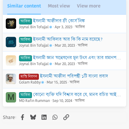
Similar content
Most view
View more
ইসলামী আক্বীদার ফ্রী কোর্স লিঙ্ক
আকিদা
Joynal Bin Tofajjal
Apr 3, 2023
আকিদা
ইসলামী আকিদার আর কি কি নাম রয়েছে?
আকিদা
Joynal Bin Tofajjal
Mar 20, 2023
আকিদা
ইসলামী জ্ঞান অন্বেষণের মূল উৎস এবং তার প্রমাণপঞ্জি উপস্থাপনের পদ্ধতি
আকিদা
Joynal Bin Tofajjal
Mar 20, 2023
আকিদা
ইসলামী আক্বীদা পরিপন্থী ১টি বাংলা প্রবাদ
ভ্রান্তি নিরসন
Golam Rabby
Mar 15, 2025
আকিদা
কোনো ব্যক্তি যদি বিশ্বাস করে যে, মানব রচিত আইন-কানুন ইসলামী বিধানের চেয়ে উত্তম
আকিদা
M
MD Rafin Rumman
Sep 10, 2024
আকিদা
Facebook
Bluesky
LinkedIn
WhatsApp
Link
Share: