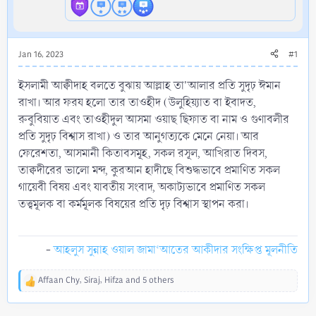
Jan 16, 2023
#1
ইসলামী আক্বীদাহ বলতে বুঝায় আল্লাহ তা'আলার প্রতি সুদৃঢ় ঈমান
রাখা। আর ফরয হলো তার তাওহীদ (উলুহিয়্যাত বা ইবাদত,
রুবুবিয়াত এবং তাওহীদুল আসমা ওয়াছ ছিফাত বা নাম ও গুণাবলীর
প্রতি সুদৃঢ় বিশ্বাস রাখা) ও তার আনুগত্যকে মেনে নেয়া। আর
ফেরেশতা, আসমানী কিতাবসমূহ, সকল রসূল, আখিরাত দিবস,
তাক্বদীরের ভালো মন্দ, কুরআন হাদীছে বিশুদ্ধভাবে প্রমাণিত সকল
গায়েবী বিষয় এবং যাবতীয় সংবাদ, অকাট্যভাবে প্রমাণিত সকল
তত্ত্বমূলক বা কর্মমূলক বিষয়ের প্রতি দৃঢ় বিশ্বাস স্থাপন করা।
-
আহলুস সুন্নাহ ওয়াল জামা‘আতের আকীদার সংক্ষিপ্ত মূলনীতি
Affaan Chy
,
Siraj
,
Hifza
and 5 others
R
e
a