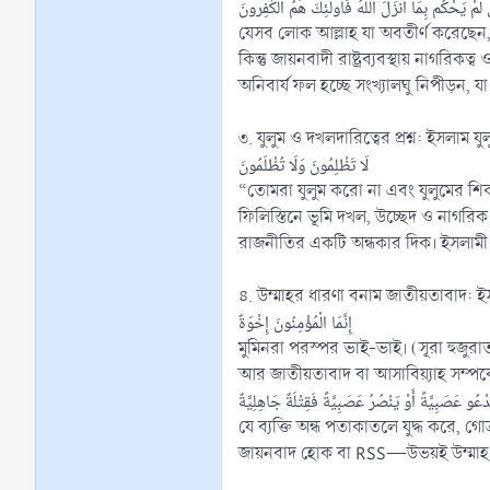
لَّمْ يَحْكُم بِمَا أَنزَلَ اللَّهُ فَأُولٰئِكَ هُمُ الكٰفِرونَ
যেসব লোক আল্লাহ যা অবতীর্ণ করেছেন,
কিন্তু জায়নবাদী রাষ্ট্রব্যবস্থায় নাগরিক
অনিবার্য ফল হচ্ছে সংখ্যালঘু নিপীড়ন, য
৩. যুলুম ও দখলদারিত্বের প্রশ্ন: ইসলাম যুল
لَا تَظْلِمُونَ وَلَا تُظْلَمُونَ
“তোমরা যুলুম করো না এবং যুলুমের শিক
ফিলিস্তিনে ভূমি দখল, উচ্ছেদ ও নাগরিক
রাজনীতির একটি অন্ধকার দিক। ইসলামী 
৪. উম্মাহর ধারণা বনাম জাতীয়তাবাদ: ই
إِنَّمَا الْمُؤْمِنُونَ إِخْوَةٌ
মুমিনরা পরস্পর ভাই-ভাই। (সূরা হুজুরা
عُو عَصَبِيَّةً أَوْ يَنْصُرُ عَصَبِيَّةً فَقِتْلَةٌ جَاهِلِيَّةٌ
যে ব্যক্তি অন্ধ পতাকাতলে যুদ্ধ করে, গ
জায়নবাদ হোক বা RSS—উভয়ই উম্মাহ বা ম