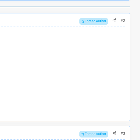
#2
Thread Author
#3
Thread Author