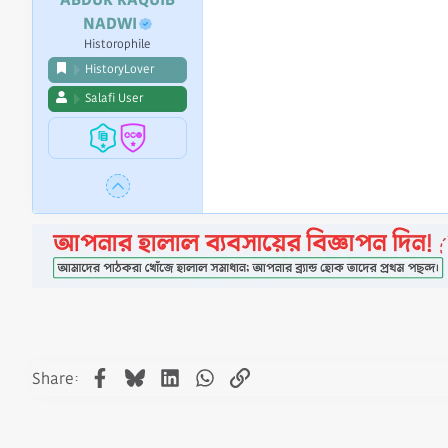
NADWI
Historophile
HistoryLover
Salafi User
Facebook
Bluesky
LinkedIn
WhatsApp
Link
Share: