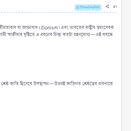
#1
Thread Author
াতীয়তাবাদ বা জায়নবাদ (Zionism) এবং ভারতের রাষ্ট্রীয় স্বয়ংসেবক
ামী আক্বীদার দৃষ্টিতে এ ধরনের চিন্তা কতটা গ্রহণযোগ্য—এই প্রবন্ধে
রেষ্ঠ জাতি হিসেবে উপস্থাপন—উভয়ই জাতিগত শ্রেষ্ঠত্বের ধারণাকে