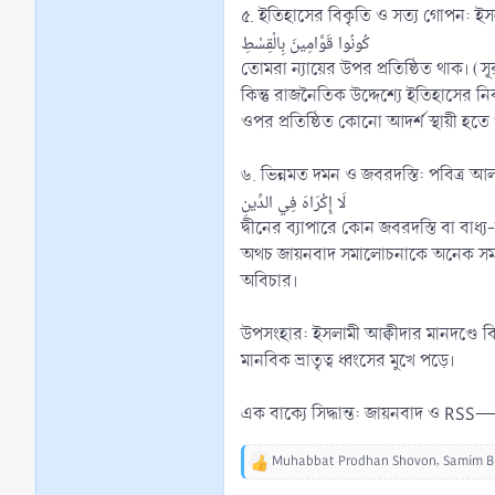
৫. ইতিহাসের বিকৃতি ও সত্য গোপন: ইসলাম
كُونُوا قَوَّامِينَ بِالْقِسْطِ
তোমরা ন্যায়ের উপর প্রতিষ্ঠিত থাক। (স
কিন্তু রাজনৈতিক উদ্দেশ্যে ইতিহাসের নি
ওপর প্রতিষ্ঠিত কোনো আদর্শ স্থায়ী হতে
৬. ভিন্নমত দমন ও জবরদস্তি: পবিত্র 
لَا إِكْرَاهَ فِي الدِّينِ
দ্বীনের ব্যাপারে কোন জবরদস্তি বা বাধ
অথচ জায়নবাদ সমালোচনাকে অনেক সময
অবিচার।
উপসংহার: ইসলামী আক্বীদার মানদণ্ডে বিচ
মানবিক ভ্রাতৃত্ব ধ্বংসের মুখে পড়ে।
এক বাক্যে সিদ্ধান্ত: জায়নবাদ ও RSS—
Muhabbat Prodhan Shovon
,
Samim B
R
e