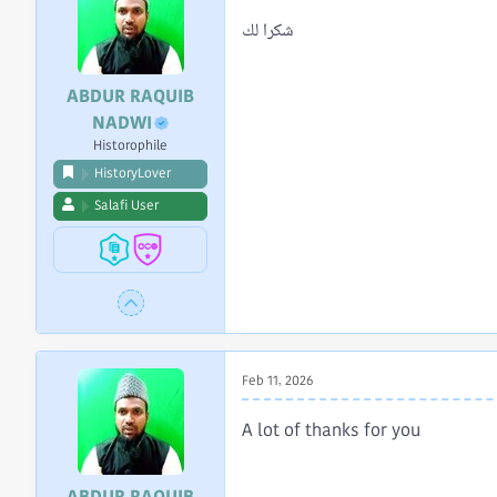
شكرا لك
ABDUR RAQUIB
NADWI
Historophile
HistoryLover
Salafi User
Feb 11, 2026
A lot of thanks for you
ABDUR RAQUIB