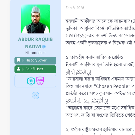
r
Feb 8, 2026
t
e
ইসলামী আক্বীদার আলোকে জায়নবাদ (Z
r
ভূমিকা: আধুনিক বিশ্বে ধর্মভিত্তিক জাত
সংঘ (RSS)-এর আদর্শ। উভয় আন্দোলনই ধর্ম
ABDUR RAQUIB
তারই একটি তুলনামূলক ও বিশ্লেষণধর্মী
NADWI
Historophile
১. তাওহীদ বনাম জাতিগত শ্রেষ্ঠত্ব:
HistoryLover
ইসলামী আক্বীদার মূল ভিত্তি হলো তাওহী
Salafi User
إِنِ الْحُكْمُ إِلَّا لِلَّهِ
“ফায়সালা করার অধিকার একমাত্র আল্লা
কিন্তু জায়নবাদে “Chosen People” বা
প্রতিষ্ঠা করে। অথচ কুরআন স্পষ্টভাব
إِنَّ أَكْرَمَكُمْ عِندَ اللَّهِ أَتْقَاكُمْ
“আল্লাহর কাছে তোমাদের মধ্যে সর্বাধিক 
অতএব, জাতি বা বংশের ভিত্তিতে শ্রেষ্ঠত
২. ধর্মকে রাষ্ট্রক্ষমতার হাতিয়ার বানান