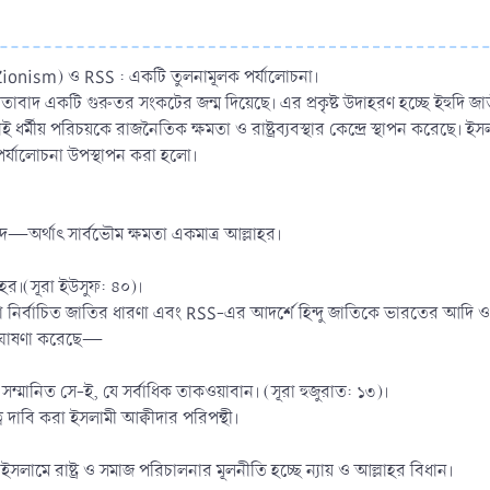
ionism) ও RSS : একটি তুলনামূলক পর্যালোচনা।
ীয়তাবাদ একটি গুরুতর সংকটের জন্ম দিয়েছে। এর প্রকৃষ্ট উদাহরণ হচ্ছে ইহুদি জ
ীয় পরিচয়কে রাজনৈতিক ক্ষমতা ও রাষ্ট্রব্যবস্থার কেন্দ্রে স্থাপন করেছে। ইসল
 পর্যালোচনা উপস্থাপন করা হলো।
দ—অর্থাৎ সার্বভৌম ক্ষমতা একমাত্র আল্লাহর।
হর।(সূরা ইউসুফ: ৪০)।
 নির্বাচিত জাতির ধারণা এবং RSS-এর আদর্শে হিন্দু জাতিকে ভারতের আদি ও শ্
ে ঘোষণা করেছে—
সম্মানিত সে-ই, যে সর্বাধিক তাকওয়াবান। (সূরা হুজুরাত: ১৩)।
্ব দাবি করা ইসলামী আক্বীদার পরিপন্থী।
ো: ইসলামে রাষ্ট্র ও সমাজ পরিচালনার মূলনীতি হচ্ছে ন্যায় ও আল্লাহর বিধান।