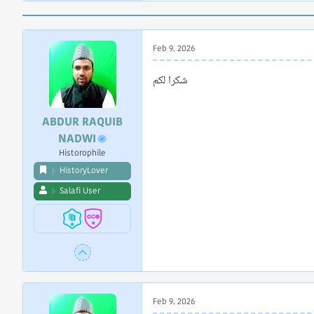
a
c
t
i
Feb 9, 2026
o
n
شكرا لكم
s
:
ABDUR RAQUIB
NADWI
Historophile
HistoryLover
Salafi User
Feb 9, 2026