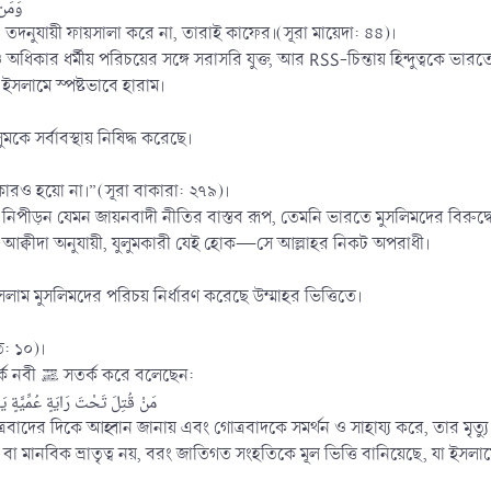
وَمَن 
 তদনুযায়ী ফায়সালা করে না, তারাই কাফের।(সূরা মায়েদা: ৪৪)।
ত্ব ও অধিকার ধর্মীয় পরিচয়ের সঙ্গে সরাসরি যুক্ত, আর RSS-চিন্তায় হিন্দুত্বকে ভার
া ইসলামে স্পষ্টভাবে হারাম।
ুমকে সর্বাবস্থায় নিষিদ্ধ করেছে।
ারও হয়ো না।”(সূরা বাকারা: ২৭৯)।
 নিপীড়ন যেমন জায়নবাদী নীতির বাস্তব রূপ, তেমনি ভারতে মুসলিমদের বিরুদ্ধ
আক্বীদা অনুযায়ী, যুলুমকারী যেই হোক—সে আল্লাহর নিকট অপরাধী।
সলাম মুসলিমদের পরিচয় নির্ধারণ করেছে উম্মাহর ভিত্তিতে।
ত: ১০)।
আর জাতীয়তাবাদ বা আসাবিয়্যাহ সম্পর্কে নবী ﷺ সতর্ক করে বলেছেন:
مَنْ قُتِلَ تَحْتَ رَايَةٍ عُمِّيَّةٍ يَدْ
োত্রবাদের দিকে আহ্বান জানায় এবং গোত্রবাদকে সমর্থন ও সাহায্য করে, তার মৃত্য
ানবিক ভ্রাতৃত্ব নয়, বরং জাতিগত সংহতিকে মূল ভিত্তি বানিয়েছে, যা ইসলামের দ