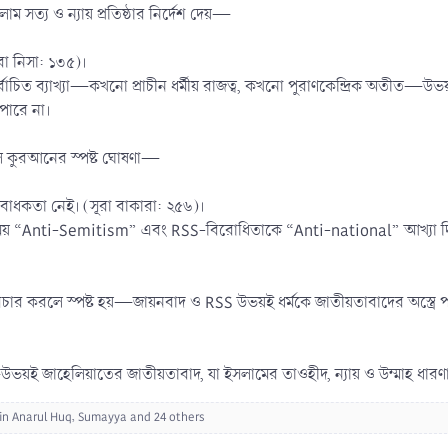
 সত্য ও ন্যায় প্রতিষ্ঠার নির্দেশ দেয়—
ূরা নিসা: ১৩৫)।
র্বাচিত ব্যাখ্যা—কখনো প্রাচীন ধর্মীয় রাজত্ব, কখনো পুরাণকেন্দ্রিক অতীত—উভয
 পারে না।
আল কুরআনের স্পষ্ট ঘোষণা—
্য-বাধকতা নেই। (সূরা বাকারা: ২৫৬)।
় “Anti-Semitism” এবং RSS-বিরোধিতাকে “Anti-national” আখ্যা দিয়
ার করলে স্পষ্ট হয়—জায়নবাদ ও RSS উভয়ই ধর্মকে জাতীয়তাবাদের অস্ত্রে পরি
উভয়ই জাহেলিয়াতের জাতীয়তাবাদ, যা ইসলামের তাওহীদ, ন্যায় ও উম্মাহ ধারণ
in Anarul Huq
,
Sumayya
and 24 others