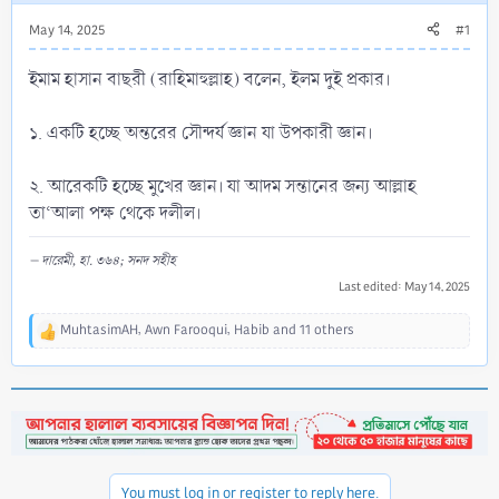
May 14, 2025
#1
ইমাম হাসান বাছরী (রাহিমাহুল্লাহ) বলেন, ইলম দুই প্রকার।
১. একটি হচ্ছে অন্তরের সৌন্দর্য জ্ঞান যা উপকারী জ্ঞান।
২. আরেকটি হচ্ছে মুখের জ্ঞান। যা আদম সন্তানের জন্য আল্লাহ
তা‘আলা পক্ষ থেকে দলীল।
– দারেমী, হা. ৩৬৪; সনদ সহীহ
Last edited:
May 14, 2025
MuhtasimAH
,
Awn Farooqui
,
Habib
and 11 others
R
e
a
c
t
i
o
n
You must log in or register to reply here.