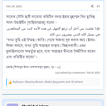
Feb 24, 2023
#1
সাবেক সৌদি স্থায়ী ফতোয়া কমিটির সদস্য ইমাম মুহাম্মদ বিন ছ্বালিহ
আল-উছাইমীন [রাহিমাহুল্লাহ] বলেন -
فإذا تعلمت من أجل أن ترفع الجهل عن هذه الأمة كنت من المجاهدين
في سبيل الله الذين ينشرون دين الله.
"যখন তুমি এই উম্মাহ (জাতি) থেকে অজ্ঞতা দূর করার জন্য (ইলম)
শিক্ষা করবে, তখন তুমি আল্লাহর রাস্তায় (জিহাদকারী) এমন
মুজাহিদগণের অন্তর্ভুক্ত হবে, যারা আল্লাহর দ্বীনকে উজ্জীবিত করেন
এবং প্রতিষ্টিত করেন"।
সোর্সঃ
[কিতাবুল ইলম (মাকতাবাতুস সুন্নাহ), পৃঃ - ২২]
Last edited by a moderator:
Feb 24, 2023
Raihaan
,
Waatiq Akram
,
Abdul Qayyoom
and 10 others
R
e
a
c
t
i