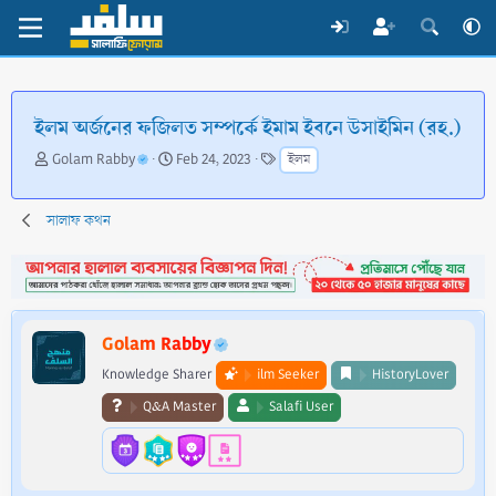
ইলম অর্জনের ফজিলত সম্পর্কে ইমাম ইবনে উসাইমিন (রহ.)
T
S
T
Golam Rabby
Feb 24, 2023
ইলম
h
t
a
r
a
g
e
r
s
সালাফ কথন
a
t
d
d
s
a
t
t
a
e
Golam Rabby
r
t
Knowledge Sharer
ilm Seeker
HistoryLover
e
Q&A Master
Salafi User
r