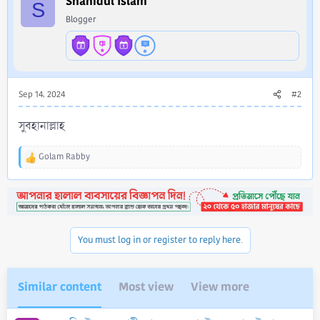
Shahidul Islam
S
o
Blogger
n
s
:
Sep 14, 2024
#2
সুবহানাল্লাহ
Golam Rabby
R
e
a
c
t
i
o
You must log in or register to reply here.
n
s
:
Similar content
Most view
View more