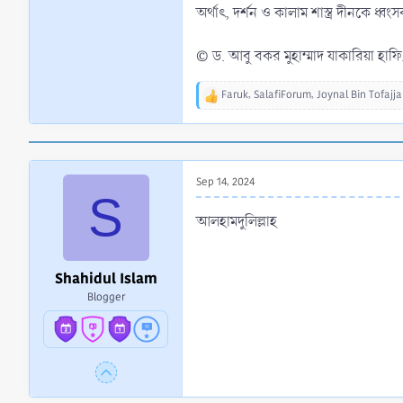
অর্থাৎ, দর্শন ও কালাম শাস্ত্র দীনকে ধ্বং
© ড. আবু বকর মুহাম্মাদ যাকারিয়া হাফি
Faruk
,
SalafiForum
,
Joynal Bin Tofajja
R
e
a
c
t
Sep 14, 2024
i
S
o
n
আলহামদুলিল্লাহ
s
:
Shahidul Islam
Blogger