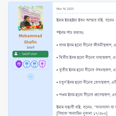
r
t
Mar 14, 2023
e
r
ইমাম ইয়াহইয়া ইবন আম্মার রহি. বলে
❝ইলম পাঁচ প্রকারঃ
Mohammad
Shafin
• প্রথম ইলম হলো দীনের জীবনীস্বরূপ, 
Salafi
Salafi User
• দ্বিতীয় ইলম হলো দীনের খাদ্যস্বরূপ,
• তৃতীয় ইলম হলো দীনের ঔষধস্বরূপ, 
• চতুর্থ ইলম হলো দীনের রোগস্বরূপ, 
• পঞ্চম ইলম হলো দীনের ধ্বংসস্বরূপ, এ
ইমাম যাহাবী রহি. বলেন, “ফালসাফা বা দর্
[সিয়ারু আলামিন নুবালা ১৭/৪৮০]